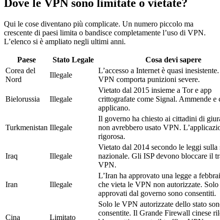
Dove le VPN sono limitate o vietate?
Qui le cose diventano più complicate. Un numero piccolo ma
crescente di paesi limita o bandisce completamente l’uso di VPN.
L’elenco si è ampliato negli ultimi anni.
Paese
Stato Legale
Cosa devi sapere
Corea del
L’accesso a Internet è quasi inesistente.
Illegale
Nord
VPN comporta punizioni severe.
Vietato dal 2015 insieme a Tor e app
Bielorussia
Illegale
crittografate come Signal. Ammende e c
applicano.
Il governo ha chiesto ai cittadini di giu
Turkmenistan
Illegale
non avrebbero usato VPN. L’applicazi
rigorosa.
Vietato dal 2014 secondo le leggi sulla
Iraq
Illegale
nazionale. Gli ISP devono bloccare il tr
VPN.
L’Iran ha approvato una legge a febbra
Iran
Illegale
che vieta le VPN non autorizzate. Solo 
approvati dal governo sono consentiti.
Solo le VPN autorizzate dello stato so
consentite. Il Grande Firewall cinese ri
Cina
Limitato