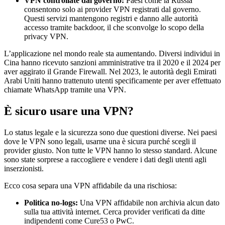
VPN controllate dal governo:
Paesi come la Russia
consentono solo ai provider VPN registrati dal governo.
Questi servizi mantengono registri e danno alle autorità
accesso tramite backdoor, il che sconvolge lo scopo della
privacy VPN.
L’applicazione nel mondo reale sta aumentando. Diversi individui in
Cina hanno ricevuto sanzioni amministrative tra il 2020 e il 2024 per
aver aggirato il Grande Firewall. Nel 2023, le autorità degli Emirati
Arabi Uniti hanno trattenuto utenti specificamente per aver effettuato
chiamate WhatsApp tramite una VPN.
È sicuro usare una VPN?
Lo status legale e la sicurezza sono due questioni diverse. Nei paesi
dove le VPN sono legali, usarne una è sicura purché scegli il
provider giusto. Non tutte le VPN hanno lo stesso standard. Alcune
sono state sorprese a raccogliere e vendere i dati degli utenti agli
inserzionisti.
Ecco cosa separa una VPN affidabile da una rischiosa:
Politica no-logs:
Una VPN affidabile non archivia alcun dato
sulla tua attività internet. Cerca provider verificati da ditte
indipendenti come Cure53 o PwC.