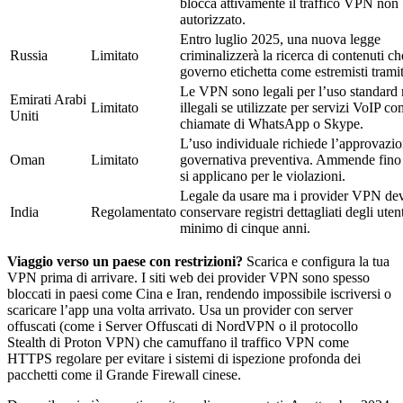
blocca attivamente il traffico VPN non
autorizzato.
Entro luglio 2025, una nuova legge
Russia
Limitato
criminalizzerà la ricerca di contenuti che
governo etichetta come estremisti tram
Le VPN sono legali per l’uso standard
Emirati Arabi
Limitato
illegali se utilizzate per servizi VoIP co
Uniti
chiamate di WhatsApp o Skype.
L’uso individuale richiede l’approvazi
Oman
Limitato
governativa preventiva. Ammende fino
si applicano per le violazioni.
Legale da usare ma i provider VPN de
India
Regolamentato
conservare registri dettagliati degli uten
minimo di cinque anni.
Viaggio verso un paese con restrizioni?
Scarica e configura la tua
VPN prima di arrivare. I siti web dei provider VPN sono spesso
bloccati in paesi come Cina e Iran, rendendo impossibile iscriversi o
scaricare l’app una volta arrivato. Usa un provider con server
offuscati (come i Server Offuscati di NordVPN o il protocollo
Stealth di Proton VPN) che camuffano il traffico VPN come
HTTPS regolare per evitare i sistemi di ispezione profonda dei
pacchetti come il Grande Firewall cinese.