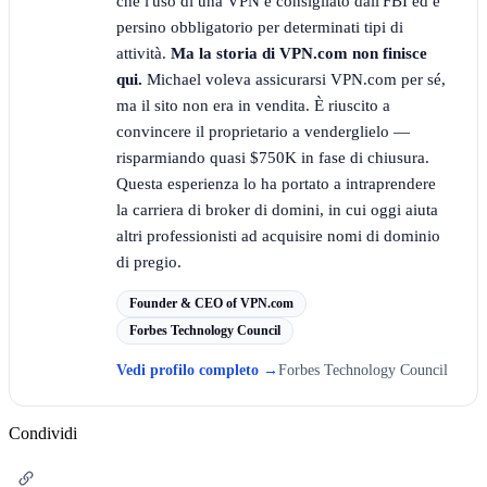
che l'uso di una VPN è consigliato dall'FBI ed è
persino obbligatorio per determinati tipi di
attività.
Ma la storia di VPN.com non finisce
qui.
Michael voleva assicurarsi VPN.com per sé,
ma il sito non era in vendita. È riuscito a
convincere il proprietario a venderglielo —
risparmiando quasi $750K in fase di chiusura.
Questa esperienza lo ha portato a intraprendere
la carriera di broker di domini, in cui oggi aiuta
altri professionisti ad acquisire nomi di dominio
di pregio.
Founder & CEO of VPN.com
Forbes Technology Council
Vedi profilo completo
→
Forbes Technology Council
Condividi