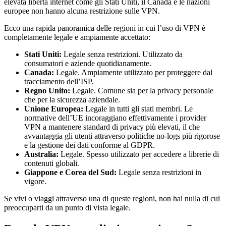
elevata libertà internet come gli Stati Uniti, il Canada e le nazioni
europee non hanno alcuna restrizione sulle VPN.
Ecco una rapida panoramica delle regioni in cui l’uso di VPN è
completamente legale e ampiamente accettato:
Stati Uniti:
Legale senza restrizioni. Utilizzato da
consumatori e aziende quotidianamente.
Canada:
Legale. Ampiamente utilizzato per proteggere dal
tracciamento dell’ISP.
Regno Unito:
Legale. Comune sia per la privacy personale
che per la sicurezza aziendale.
Unione Europea:
Legale in tutti gli stati membri. Le
normative dell’UE incoraggiano effettivamente i provider
VPN a mantenere standard di privacy più elevati, il che
avvantaggia gli utenti attraverso politiche no-logs più rigorose
e la gestione dei dati conforme al GDPR.
Australia:
Legale. Spesso utilizzato per accedere a librerie di
contenuti globali.
Giappone e Corea del Sud:
Legale senza restrizioni in
vigore.
Se vivi o viaggi attraverso una di queste regioni, non hai nulla di cui
preoccuparti da un punto di vista legale.