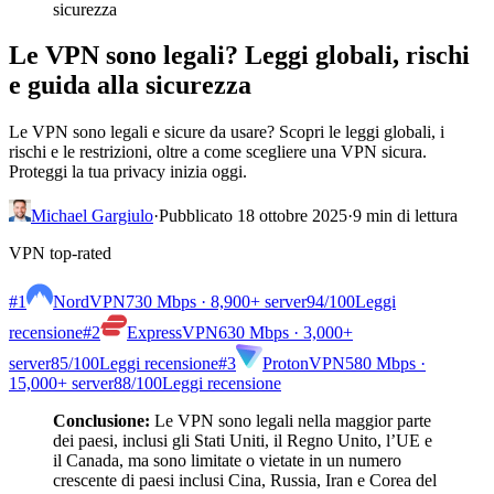
sicurezza
Le VPN sono legali? Leggi globali, rischi
e guida alla sicurezza
Le VPN sono legali e sicure da usare? Scopri le leggi globali, i
rischi e le restrizioni, oltre a come scegliere una VPN sicura.
Proteggi la tua privacy inizia oggi.
Michael Gargiulo
·
Pubblicato 18 ottobre 2025
·
9 min di lettura
VPN top-rated
#1
NordVPN
730 Mbps · 8,900+ server
94
/100
Leggi
recensione
#2
ExpressVPN
630 Mbps · 3,000+
server
85
/100
Leggi recensione
#3
ProtonVPN
580 Mbps ·
15,000+ server
88
/100
Leggi recensione
Conclusione:
Le VPN sono legali nella maggior parte
dei paesi, inclusi gli Stati Uniti, il Regno Unito, l’UE e
il Canada, ma sono limitate o vietate in un numero
crescente di paesi inclusi Cina, Russia, Iran e Corea del