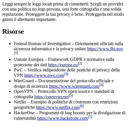
Leggi sempre le leggi locali prima di connetterti. Scegli un provider
con una politica no-logs provata, una forte crittografia e una solida
reputazione. Proteggere la tua privacy è bene. Proteggerla nel modo
giusto è altrettanto importante.
Risorse
Federal Bureau of Investigation – Orientamenti ufficiali sulla
sicurezza informatica e la privacy online
https://www.fbi.gov
[1]
Unione Europea – Framework GDPR e normative sulla
[2]
protezione dei dati
https://europa.eu
PwC – Verifica indipendente delle pratiche di privacy della
[3]
VPN
https://www.pwc.com
WireGuard – Documentazione del protocollo ufficiale e
[4]
design di sicurezza
https://www.wireguard.com
OpenVPN – Protocollo VPN open-source e standard di
[5]
crittografia
https://openvpn.net
Netflix – Esempio di politiche di contenuto con restrizioni
[6]
geografiche
https://www.netflix.com
HackerOne – Programmi di bug bounty per la divulgazione di
[7]
vulnerabilità
https://www.hackerone.com