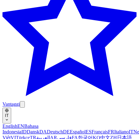
Vantaggi
IT
English
EN
Bahasa
Indonesia
ID
Dansk
DA
Deutsch
DE
Español
ES
Français
FR
Italiano
IT
Ne
Việt
VI
Türkçe
TR
العربية
AR
فارسی
FA
한국어
KO
中文
ZH
日本語