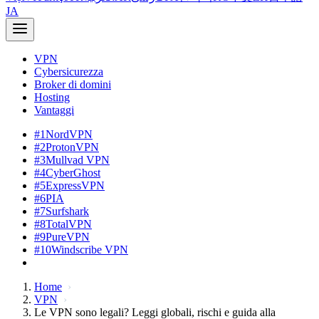
JA
VPN
Cybersicurezza
Broker di domini
Hosting
Vantaggi
#1
NordVPN
#2
ProtonVPN
#3
Mullvad VPN
#4
CyberGhost
#5
ExpressVPN
#6
PIA
#7
Surfshark
#8
TotalVPN
#9
PureVPN
#10
Windscribe VPN
Home
VPN
Le VPN sono legali? Leggi globali, rischi e guida alla