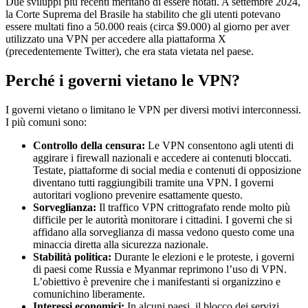
Due sviluppi più recenti meritano di essere notati. A settembre 2024,
la Corte Suprema del Brasile ha stabilito che gli utenti potevano
essere multati fino a 50.000 reais (circa $9.000) al giorno per aver
utilizzato una VPN per accedere alla piattaforma X
(precedentemente Twitter), che era stata vietata nel paese.
Perché i governi vietano le VPN?
I governi vietano o limitano le VPN per diversi motivi interconnessi.
I più comuni sono:
Controllo della censura:
Le VPN consentono agli utenti di
aggirare i firewall nazionali e accedere ai contenuti bloccati.
Testate, piattaforme di social media e contenuti di opposizione
diventano tutti raggiungibili tramite una VPN. I governi
autoritari vogliono prevenire esattamente questo.
Sorveglianza:
Il traffico VPN crittografato rende molto più
difficile per le autorità monitorare i cittadini. I governi che si
affidano alla sorveglianza di massa vedono questo come una
minaccia diretta alla sicurezza nazionale.
Stabilità politica:
Durante le elezioni e le proteste, i governi
di paesi come Russia e Myanmar reprimono l’uso di VPN.
L’obiettivo è prevenire che i manifestanti si organizzino e
comunichino liberamente.
Interessi economici:
In alcuni paesi, il blocco dei servizi