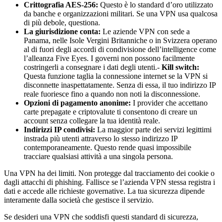
Crittografia AES-256:
Questo è lo standard d’oro utilizzato
da banche e organizzazioni militari. Se una VPN usa qualcosa
di più debole, questiona.
La giurisdizione conta:
Le aziende VPN con sede a
Panama, nelle Isole Vergini Britanniche o in Svizzera operano
al di fuori degli accordi di condivisione dell’intelligence come
l’alleanza Five Eyes. I governi non possono facilmente
costringerli a consegnare i dati degli utenti.-
Kill switch:
Questa funzione taglia la connessione internet se la VPN si
disconnette inaspettatamente. Senza di essa, il tuo indirizzo IP
reale fuoriesce fino a quando non noti la disconnessione.
Opzioni di pagamento anonime:
I provider che accettano
carte prepagate e criptovalute ti consentono di creare un
account senza collegare la tua identità reale.
Indirizzi IP condivisi:
La maggior parte dei servizi legittimi
instrada più utenti attraverso lo stesso indirizzo IP
contemporaneamente. Questo rende quasi impossibile
tracciare qualsiasi attività a una singola persona.
Una VPN ha dei limiti. Non protegge dal tracciamento dei cookie o
dagli attacchi di phishing. Fallisce se l’azienda VPN stessa registra i
dati e accede alle richieste governative. La tua sicurezza dipende
interamente dalla società che gestisce il servizio.
Se desideri una VPN che soddisfi questi standard di sicurezza,