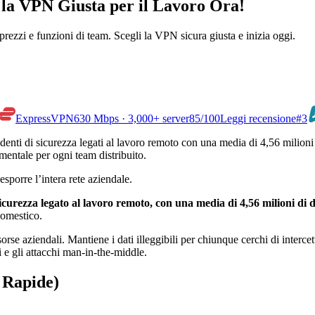
la VPN Giusta per il Lavoro Ora!
rezzi e funzioni di team. Scegli la VPN sicura giusta e inizia oggi.
ExpressVPN
630 Mbps · 3,000+ server
85
/100
Leggi recensione
#3
enti di sicurezza legati al lavoro remoto con una media di 4,56 milioni
damentale per ogni team distribuito.
sporre l’intera rete aziendale.
curezza legato al lavoro remoto, con una media di 4,56 milioni di d
domestico.
e aziendali. Mantiene i dati illeggibili per chiunque cerchi di intercettarl
li e gli attacchi man-in-the-middle.
 Rapide)