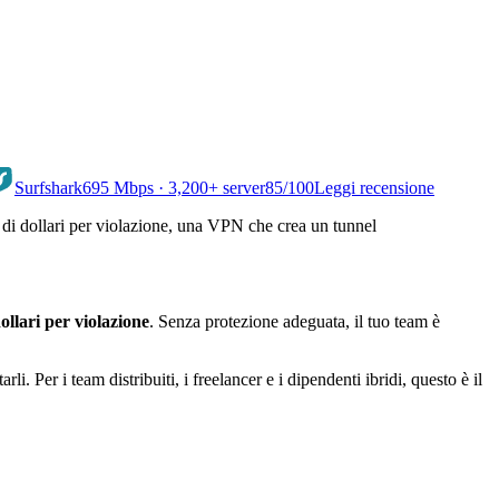
Surfshark
695 Mbps · 3,200+ server
85
/100
Leggi recensione
 di dollari per violazione, una VPN che crea un tunnel
ollari per violazione
. Senza protezione adeguata, il tuo team è
i. Per i team distribuiti, i freelancer e i dipendenti ibridi, questo è il