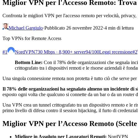
Miglior VPN per l'Accesso Remoto: Trova 
Confronta le migliori VPN per l'accesso remoto per velocità, privacy, p
Michael Gargiulo
·
Pubblicato 26 novembre 2022
·
4 min di lettura
Top VPNs for Remote Access
#1
NordVPN
730 Mbps · 8,900+ server
94
/100
Leggi recensione
#2
Bottom Line:
Con il 78% delle organizzazioni che segnala incid
crittografato tra i dispositivi remoti e le risorse aziendali è fon
Una singola connessione remota non protetta è tutto ciò che serve per e
Il 78% delle organizzazioni ha segnalato almeno un incidente di si
esposto ogni volta che qualcuno si connette da un bar o da un router 
Una VPN crea un tunnel crittografato tra un dispositivo remoto e le risors
primo livello di difesa contro il session hijacking, il furto di credenzia
Miglior VPN per l’Accesso Remoto (Scelte
Migliore in Assoluto per Lavoratori Remoti:
NordVPN