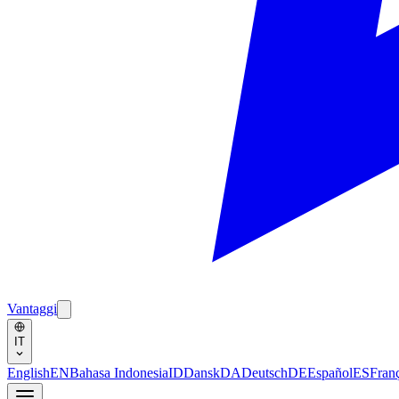
Vantaggi
IT
English
EN
Bahasa Indonesia
ID
Dansk
DA
Deutsch
DE
Español
ES
Fran