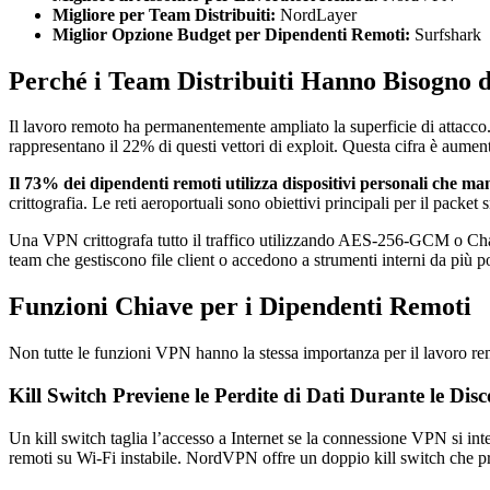
Migliore per Team Distribuiti:
NordLayer
Miglior Opzione Budget per Dipendenti Remoti:
Surfshark
Perché i Team Distribuiti Hanno Bisogno 
Il lavoro remoto ha permanentemente ampliato la superficie di attacco. L
rappresentano il 22% di questi vettori di exploit. Questa cifra è aumen
Il 73% dei dipendenti remoti utilizza dispositivi personali che man
crittografia. Le reti aeroportuali sono obiettivi principali per il packet s
Una VPN crittografa tutto il traffico utilizzando AES-256-GCM o ChaCha
team che gestiscono file client o accedono a strumenti interni da più 
Funzioni Chiave per i Dipendenti Remoti
Non tutte le funzioni VPN hanno la stessa importanza per il lavoro rem
Kill Switch Previene le Perdite di Dati Durante le Dis
Un kill switch taglia l’accesso a Internet se la connessione VPN si inte
remoti su Wi-Fi instabile. NordVPN offre un doppio kill switch che prot