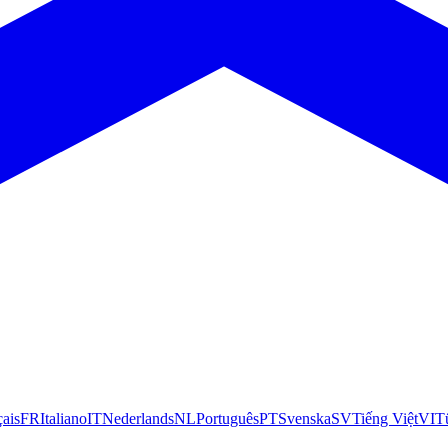
çais
FR
Italiano
IT
Nederlands
NL
Português
PT
Svenska
SV
Tiếng Việt
VI
T