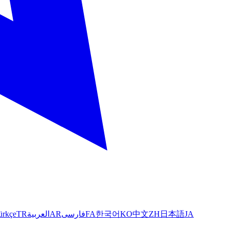
ürkçe
TR
العربية
AR
فارسی
FA
한국어
KO
中文
ZH
日本語
JA