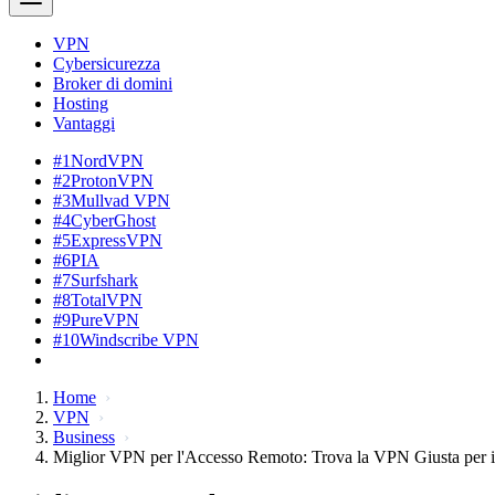
VPN
Cybersicurezza
Broker di domini
Hosting
Vantaggi
#1
NordVPN
#2
ProtonVPN
#3
Mullvad VPN
#4
CyberGhost
#5
ExpressVPN
#6
PIA
#7
Surfshark
#8
TotalVPN
#9
PureVPN
#10
Windscribe VPN
Home
VPN
Business
Miglior VPN per l'Accesso Remoto: Trova la VPN Giusta per i