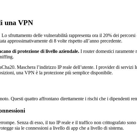
di una VPN
o sfruttamento delle vulnerabilità rappresenta ora il 20% dei percorsi di 
tata approssimativamente di 8 volte rispetto all’anno precedente.
cano di protezione di livello aziendale.
I router domestici raramente 
niffing.
20. Maschera l’indirizzo IP reale dell’utente. I provider di servizi Int
posizioni, una VPN è la protezione più semplice disponibile.
oto. Questi quattro affrontano direttamente i rischi che i dipendenti r
connessioni
rrompe. Senza di esso, il tuo IP reale e il traffico non crittografato son
egge sia le connessioni a livello di app che a livello di sistema.