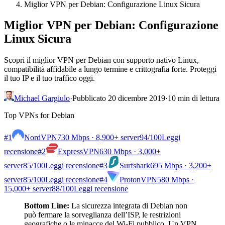
Miglior VPN per Debian: Configurazione Linux Sicura
Miglior VPN per Debian: Configurazione
Linux Sicura
Scopri il miglior VPN per Debian con supporto nativo Linux,
compatibilità affidabile a lungo termine e crittografia forte. Proteggi
il tuo IP e il tuo traffico oggi.
Michael Gargiulo
·
Pubblicato 20 dicembre 2019
·
10 min di lettura
Top VPNs for Debian
#1
NordVPN
730 Mbps · 8,900+ server
94
/100
Leggi
recensione
#2
ExpressVPN
630 Mbps · 3,000+
server
85
/100
Leggi recensione
#3
Surfshark
695 Mbps · 3,200+
server
85
/100
Leggi recensione
#4
ProtonVPN
580 Mbps ·
15,000+ server
88
/100
Leggi recensione
Bottom Line:
La sicurezza integrata di Debian non
può fermare la sorveglianza dell’ISP, le restrizioni
geografiche o le minacce del Wi-Fi pubblico. Un VPN