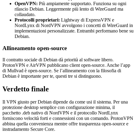
OpenVPN:
Più ampiamente supportato. Funziona su ogni
rilascio Debian. Leggermente più lento di WireGuard ma
collaudato.
Protocolli proprietari:
Lightway di ExpressVPN e
NordLynx di NordVPN avvolgono i concetti di WireGuard in
implementazioni personalizzate. Entrambi performano bene su
Debian.
Allineamento open-source
Il contratto sociale di Debian dà priorità al software libero.
ProtonVPN e AirVPN pubblicano client open-source. Anche l’app
di Mullvad è open-source. Se l’allineamento con la filosofia di
Debian è importante per te, questi tre si distinguono.
Verdetto finale
Il VPN giusto per Debian dipende da come usi il sistema. Per una
protezione desktop semplice con configurazione minima, il
pacchetto .deb nativo di NordVPN e il protocollo NordLynx
forniscono velocità forti e connessioni con un comando. ProtonVPN
abbina quella convenienza mentre offre trasparenza open-source e
instradamento Secure Core.