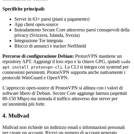
Specifiche principali:
Server in 63+ paesi (piani a pagamento)
App client open-source
Instradamento Secure Core attraverso paesi consapevoli della
privacy (Svizzera, Islanda, Svezia)
Integrazione Tor integrata
Blocco di annunci e tracker NetShield
Percorso di configurazione Debian:
ProtonVPN mantiene un
repository APT. Aggiungi il loro repo e la chiave GPG, quindi
sudo
. La CLI si integra con systemd per
apt install protonvpn-cli
connessioni persistenti. ProtonVPN supporta anche nativamente i
protocolli WireGuard e OpenVPN.
L’approccio open-source di ProtonVPN si allinea con i valori di
software libero di Debian. Secure Core aggiunge latenza (aspettati
80-150 Mbps) ma instrada il traffico attraverso due server per
un’anonimità più forte.
4. Mullvad
Mullvad non richiede un indirizzo email o informazioni personali
per creare un account. Ricevi un numero di account generato