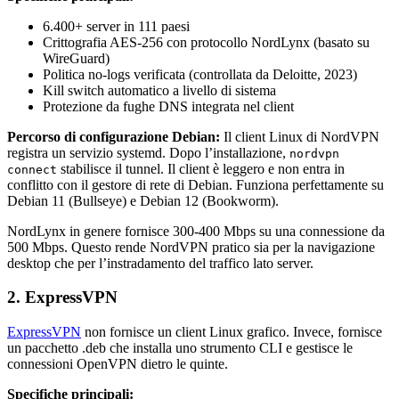
6.400+ server in 111 paesi
Crittografia AES-256 con protocollo NordLynx (basato su
WireGuard)
Politica no-logs verificata (controllata da Deloitte, 2023)
Kill switch automatico a livello di sistema
Protezione da fughe DNS integrata nel client
Percorso di configurazione Debian:
Il client Linux di NordVPN
registra un servizio systemd. Dopo l’installazione,
nordvpn
stabilisce il tunnel. Il client è leggero e non entra in
connect
conflitto con il gestore di rete di Debian. Funziona perfettamente su
Debian 11 (Bullseye) e Debian 12 (Bookworm).
NordLynx in genere fornisce 300-400 Mbps su una connessione da
500 Mbps. Questo rende NordVPN pratico sia per la navigazione
desktop che per l’instradamento del traffico lato server.
2. ExpressVPN
ExpressVPN
non fornisce un client Linux grafico. Invece, fornisce
un pacchetto .deb che installa uno strumento CLI e gestisce le
connessioni OpenVPN dietro le quinte.
Specifiche principali: