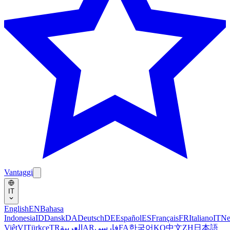
Vantaggi
IT
English
EN
Bahasa
Indonesia
ID
Dansk
DA
Deutsch
DE
Español
ES
Français
FR
Italiano
IT
Ne
Việt
VI
Türkçe
TR
العربية
AR
فارسی
FA
한국어
KO
中文
ZH
日本語