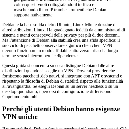
colma questi vuoti crittografando il traffico e
mascherando il tuo IP tramite strumenti che Debian
supporta nativamente.
Debian è la base solida dietro Ubuntu, Linux Mint e dozzine di
altredistribuzioni Linux. Ha guadagnato fedeltà da amministratori di
sistema e utenti consapevoli della privacy per più di due decenni.
Ma l’attenzione di Debian alla stabilità crea una sfida specifica: il
suo ciclo di pacchetti conservatore significa che i client VPN
devono funzionare in modo affidabile attraverso i rilasci a lungo
termine senza interrompere le dipendenze.
Questa guida si concentra su cosa distingue Debian dalle altre
distribuzioni quando si sceglie un VPN. Troverai provider che
forniscono pacchetti .deb nativi, si integrano con APT e systemd e
rispettano la filosofia di Debian di stabilità rispetto alle funzionalità
all’avanguardia. Se esegui Debian su un server headless o su un
desktop quotidiano, i percorsi di configurazione differiscono.
Copriamo entrambi.
Perché gli utenti Debian hanno esigenze
VPN uniche
Il ramo stabile di Debian fornisce pacchetti più vecchi ma testati. Ciò