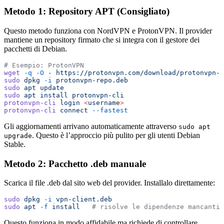
Metodo 1: Repository APT (Consigliato)
Questo metodo funziona con NordVPN e ProtonVPN. Il provider
mantiene un repository firmato che si integra con il gestore dei
pacchetti di Debian.
# Esempio: ProtonVPN
wget
 -q
 -O
 -
 https://protonvpn.com/download/protonvpn-s
sudo
 dpkg
 -i
 protonvpn-repo.deb
sudo
 apt
 update
sudo
 apt
 install
 protonvpn-cli
protonvpn-cli
 login
 <
usernam
e
>
protonvpn-cli
 connect
 --fastest
Gli aggiornamenti arrivano automaticamente attraverso
sudo apt
. Questo è l’approccio più pulito per gli utenti Debian
upgrade
Stable.
Metodo 2: Pacchetto .deb manuale
Scarica il file .deb dal sito web del provider. Installalo direttamente:
sudo
 dpkg
 -i
 vpn-client.deb
sudo
 apt
 -f
 install
   # risolve le dipendenze mancanti
Questo funziona in modo affidabile ma richiede di controllare