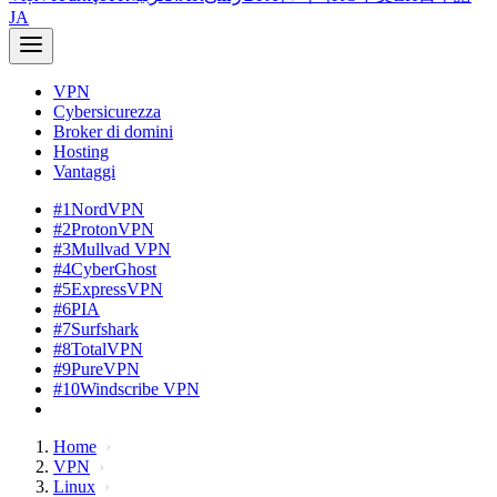
JA
VPN
Cybersicurezza
Broker di domini
Hosting
Vantaggi
#1
NordVPN
#2
ProtonVPN
#3
Mullvad VPN
#4
CyberGhost
#5
ExpressVPN
#6
PIA
#7
Surfshark
#8
TotalVPN
#9
PureVPN
#10
Windscribe VPN
Home
VPN
Linux