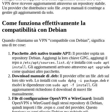
VPN deve ricevere aggiornamenti attraverso un repository stabile.
Un provider che distribuisce solo file .ovpn manuali ti costringe a
gestire gli aggiornamenti da solo.
Come funziona effettivamente la
compatibilità con Debian
Quando chiamiamo un VPN “compatibile con Debian”, significa
una di tre cose:
Pacchetto .deb nativo tramite APT:
Il provider ospita un
repository Debian. Aggiungi la loro chiave GPG, aggiungi il
repo a
e installa con
/etc/apt/sources.list.d/
sudo apt
. Gli aggiornamenti arrivano attraverso
install
apt upgrade
come qualsiasi altro pacchetto.
Download manuale di .deb:
Il provider offre un file .deb sul
loro sito web. Lo installi con
e
sudo dpkg -i package.deb
risolvi le dipendenze con
. Gli
sudo apt -f install
aggiornamenti richiedono il download di nuovi file
manualmente.
File di configurazione OpenVPN o WireGuard:
Installi
OpenVPN o WireGuard dagli stessi repository di Debian,
quindi importi i file .ovpn o .conf del provider. Questo
funziona su ogni rilascio Debian ma richiede più