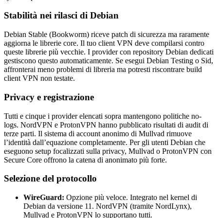
Stabilità nei rilasci di Debian
Debian Stable (Bookworm) riceve patch di sicurezza ma raramente
aggiorna le librerie core. Il tuo client VPN deve compilarsi contro
queste librerie più vecchie. I provider con repository Debian dedicati
gestiscono questo automaticamente. Se esegui Debian Testing o Sid,
affronterai meno problemi di libreria ma potresti riscontrare build
client VPN non testate.
Privacy e registrazione
Tutti e cinque i provider elencati sopra mantengono politiche no-
logs. NordVPN e ProtonVPN hanno pubblicato risultati di audit di
terze parti. Il sistema di account anonimo di Mullvad rimuove
l’identità dall’equazione completamente. Per gli utenti Debian che
eseguono setup focalizzati sulla privacy, Mullvad o ProtonVPN con
Secure Core offrono la catena di anonimato più forte.
Selezione del protocollo
WireGuard:
Opzione più veloce. Integrato nel kernel di
Debian da versione 11. NordVPN (tramite NordLynx),
Mullvad e ProtonVPN lo supportano tutti.