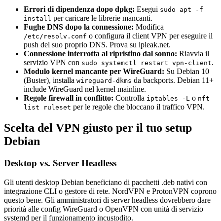
Errori di dipendenza dopo dpkg:
Esegui
sudo apt -f
per caricare le librerie mancanti.
install
Fughe DNS dopo la connessione:
Modifica
o configura il client VPN per eseguire il
/etc/resolv.conf
push del suo proprio DNS. Prova su ipleak.net.
Connessione interrotta al ripristino dal sonno:
Riavvia il
servizio VPN con
.
sudo systemctl restart vpn-client
Modulo kernel mancante per WireGuard:
Su Debian 10
(Buster), installa
da backports. Debian 11+
wireguard-dkms
include WireGuard nel kernel mainline.
Regole firewall in conflitto:
Controlla
o
iptables -L
nft
per le regole che bloccano il traffico VPN.
list ruleset
Scelta del VPN giusto per il tuo setup
Debian
Desktop vs. Server Headless
Gli utenti desktop Debian beneficiano di pacchetti .deb nativi con
integrazione CLI o gestore di rete. NordVPN e ProtonVPN coprono
questo bene. Gli amministratori di server headless dovrebbero dare
priorità alle config WireGuard o OpenVPN con unità di servizio
systemd per il funzionamento incustodito.