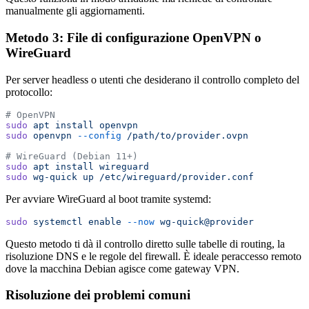
manualmente gli aggiornamenti.
Metodo 3: File di configurazione OpenVPN o
WireGuard
Per server headless o utenti che desiderano il controllo completo del
protocollo:
# OpenVPN
sudo
 apt
 install
 openvpn
sudo
 openvpn
 --config
 /path/to/provider.ovpn
# WireGuard (Debian 11+)
sudo
 apt
 install
 wireguard
sudo
 wg-quick
 up
 /etc/wireguard/provider.conf
Per avviare WireGuard al boot tramite systemd:
sudo
 systemctl
 enable
 --now
 wg-quick@provider
Questo metodo ti dà il controllo diretto sulle tabelle di routing, la
risoluzione DNS e le regole del firewall. È ideale peraccesso remoto
dove la macchina Debian agisce come gateway VPN.
Risoluzione dei problemi comuni