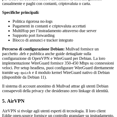
casualmente e paghi con contanti, criptovaluta o carta.
Specifiche principali:
Politica rigorosa no-logs
Pagamenti in contanti e criptovaluta accettati
MultiHop per l’instradamento attraverso due server
Supporto port forwarding
Blocco di annunci e tracker integrato
Percorso di configurazione Debian:
Mullvad fornisce un
pacchetto .deb e pubblica anche guide dettagliate sulla
configurazione di OpenVPN e WireGuard per Debian. La loro
implementazione WireGuard fornisce 350-450 Mbps su connessioni
veloci. Per setup headless, puoi configurare WireGuard direttamente
tramite
e il modulo kernel WireGuard nativo di Debian
wg-quick
(disponibile da Debian 11).
Il sistema di account anonimo di Mullvad attrae gli utenti Debian
consapevoli della privacy che desiderano zero linkage di identità.
5. AirVPN
AirVPN si rivolge agli utenti esperti di tecnologia. Il loro client
Eddie open-source fornisce un controllo granulare su instradamento,