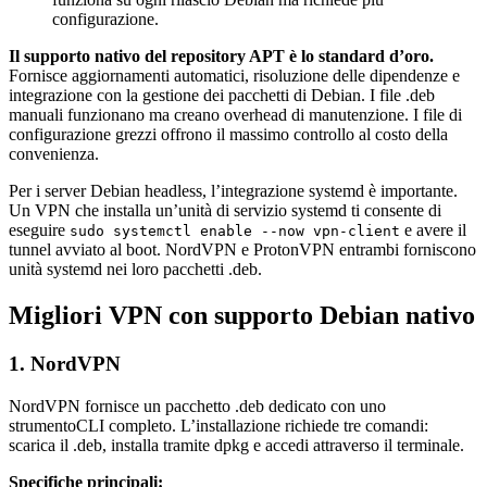
configurazione.
Il supporto nativo del repository APT è lo standard d’oro.
Fornisce aggiornamenti automatici, risoluzione delle dipendenze e
integrazione con la gestione dei pacchetti di Debian. I file .deb
manuali funzionano ma creano overhead di manutenzione. I file di
configurazione grezzi offrono il massimo controllo al costo della
convenienza.
Per i server Debian headless, l’integrazione systemd è importante.
Un VPN che installa un’unità di servizio systemd ti consente di
eseguire
e avere il
sudo systemctl enable --now vpn-client
tunnel avviato al boot. NordVPN e ProtonVPN entrambi forniscono
unità systemd nei loro pacchetti .deb.
Migliori VPN con supporto Debian nativo
1. NordVPN
NordVPN fornisce un pacchetto .deb dedicato con uno
strumentoCLI completo. L’installazione richiede tre comandi:
scarica il .deb, installa tramite dpkg e accedi attraverso il terminale.
Specifiche principali: