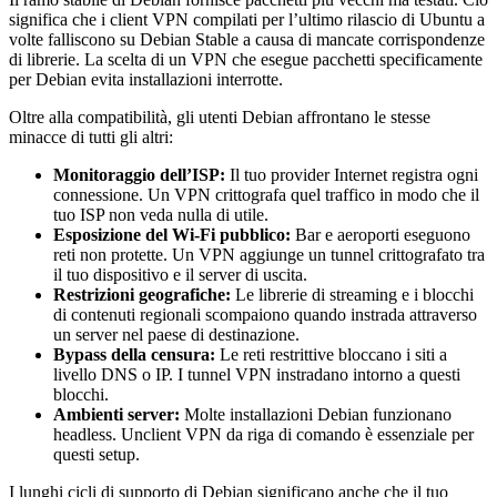
significa che i client VPN compilati per l’ultimo rilascio di Ubuntu a
volte falliscono su Debian Stable a causa di mancate corrispondenze
di librerie. La scelta di un VPN che esegue pacchetti specificamente
per Debian evita installazioni interrotte.
Oltre alla compatibilità, gli utenti Debian affrontano le stesse
minacce di tutti gli altri:
Monitoraggio dell’ISP:
Il tuo provider Internet registra ogni
connessione. Un VPN crittografa quel traffico in modo che il
tuo ISP non veda nulla di utile.
Esposizione del Wi-Fi pubblico:
Bar e aeroporti eseguono
reti non protette. Un VPN aggiunge un tunnel crittografato tra
il tuo dispositivo e il server di uscita.
Restrizioni geografiche:
Le librerie di streaming e i blocchi
di contenuti regionali scompaiono quando instrada attraverso
un server nel paese di destinazione.
Bypass della censura:
Le reti restrittive bloccano i siti a
livello DNS o IP. I tunnel VPN instradano intorno a questi
blocchi.
Ambienti server:
Molte installazioni Debian funzionano
headless. Unclient VPN da riga di comando è essenziale per
questi setup.
I lunghi cicli di supporto di Debian significano anche che il tuo