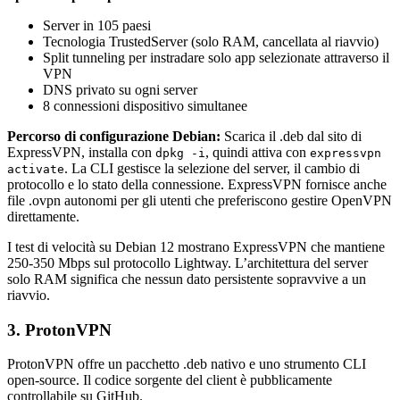
Server in 105 paesi
Tecnologia TrustedServer (solo RAM, cancellata al riavvio)
Split tunneling per instradare solo app selezionate attraverso il
VPN
DNS privato su ogni server
8 connessioni dispositivo simultanee
Percorso di configurazione Debian:
Scarica il .deb dal sito di
ExpressVPN, installa con
, quindi attiva con
dpkg -i
expressvpn
. La CLI gestisce la selezione del server, il cambio di
activate
protocollo e lo stato della connessione. ExpressVPN fornisce anche
file .ovpn autonomi per gli utenti che preferiscono gestire OpenVPN
direttamente.
I test di velocità su Debian 12 mostrano ExpressVPN che mantiene
250-350 Mbps sul protocollo Lightway. L’architettura del server
solo RAM significa che nessun dato persistente sopravvive a un
riavvio.
3. ProtonVPN
ProtonVPN offre un pacchetto .deb nativo e uno strumento CLI
open-source. Il codice sorgente del client è pubblicamente
controllabile su GitHub.