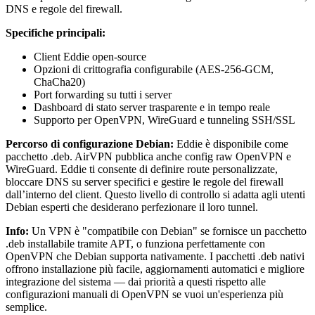
DNS e regole del firewall.
Specifiche principali:
Client Eddie open-source
Opzioni di crittografia configurabile (AES-256-GCM,
ChaCha20)
Port forwarding su tutti i server
Dashboard di stato server trasparente e in tempo reale
Supporto per OpenVPN, WireGuard e tunneling SSH/SSL
Percorso di configurazione Debian:
Eddie è disponibile come
pacchetto .deb. AirVPN pubblica anche config raw OpenVPN e
WireGuard. Eddie ti consente di definire route personalizzate,
bloccare DNS su server specifici e gestire le regole del firewall
dall’interno del client. Questo livello di controllo si adatta agli utenti
Debian esperti che desiderano perfezionare il loro tunnel.
Info:
Un VPN è "compatibile con Debian" se fornisce un pacchetto
.deb installabile tramite APT, o funziona perfettamente con
OpenVPN che Debian supporta nativamente. I pacchetti .deb nativi
offrono installazione più facile, aggiornamenti automatici e migliore
integrazione del sistema — dai priorità a questi rispetto alle
configurazioni manuali di OpenVPN se vuoi un'esperienza più
semplice.