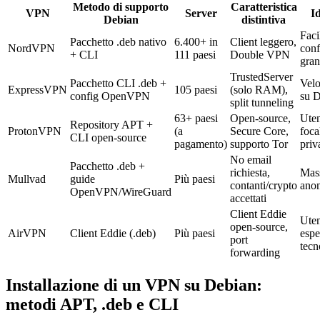
Metodo di supporto
Caratteristica
VPN
Server
I
Debian
distintiva
Faci
Pacchetto .deb nativo
6.400+ in
Client leggero,
NordVPN
conf
+ CLI
111 paesi
Double VPN
gran
TrustedServer
Pacchetto CLI .deb +
Velo
ExpressVPN
105 paesi
(solo RAM),
config OpenVPN
su 
split tunneling
63+ paesi
Open-source,
Uten
Repository APT +
ProtonVPN
(a
Secure Core,
foca
CLI open-source
pagamento)
supporto Tor
priv
No email
Pacchetto .deb +
richiesta,
Mas
Mullvad
guide
Più paesi
contanti/crypto
ano
OpenVPN/WireGuard
accettati
Client Eddie
Uten
open-source,
AirVPN
Client Eddie (.deb)
Più paesi
espe
port
tecn
forwarding
Installazione di un VPN su Debian:
metodi APT, .deb e CLI