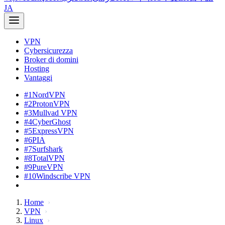
JA
VPN
Cybersicurezza
Broker di domini
Hosting
Vantaggi
#1
NordVPN
#2
ProtonVPN
#3
Mullvad VPN
#4
CyberGhost
#5
ExpressVPN
#6
PIA
#7
Surfshark
#8
TotalVPN
#9
PureVPN
#10
Windscribe VPN
Home
VPN
Linux