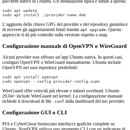
pacchetti nativo di Ubuntu. Un’installazione tipica è simile a questa:
sudo apt update
sudo apt install ./provider-name.deb
L’aggiunta della chiave GPG del provider e del repository garantisce
di ricevere gli aggiornamenti futuri tramite
. Questo
apt upgrade
approccio ti dà più controllo sulla versione rispetto a snap.
Configurazione manuale di OpenVPN o WireGuard
Alcuni provider non offrono un’app Ubuntu nativa. In questi casi,
configuri OpenVPN o WireGuard manualmente. Ubuntu include
OpenVPN nei suoi repository predefiniti:
sudo apt install openvpn
sudo openvpn --config provider-config.ovpn
WireGuard offre velocità più elevate e minori overhead. Ubuntu
20.04+ include WireGuard nel kernel. La configurazione manuale
richiede il download di file
dalla dashboard del tuo provider.
.conf
Configurazione GUI o CLI
PIA e CyberGhost forniscono interfacce grafiche complete su
Ubuntu. NordVPN utilizza uno strumento CLI con un indicatore di