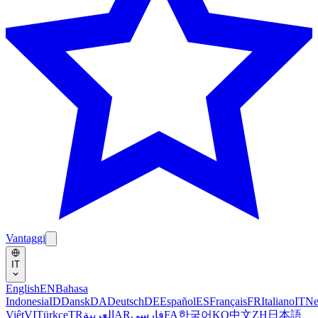
Vantaggi
IT
English
EN
Bahasa
Indonesia
ID
Dansk
DA
Deutsch
DE
Español
ES
Français
FR
Italiano
IT
Ne
Việt
VI
Türkçe
TR
العربية
AR
فارسی
FA
한국어
KO
中文
ZH
日本語