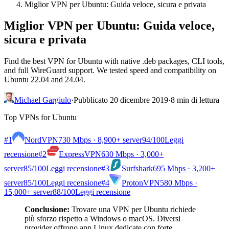
Miglior VPN per Ubuntu: Guida veloce, sicura e privata
Miglior VPN per Ubuntu: Guida veloce,
sicura e privata
Find the best VPN for Ubuntu with native .deb packages, CLI tools,
and full WireGuard support. We tested speed and compatibility on
Ubuntu 22.04 and 24.04.
Michael Gargiulo
·
Pubblicato 20 dicembre 2019
·
8 min di lettura
Top VPNs for Ubuntu
#1
NordVPN
730 Mbps · 8,900+ server
94
/100
Leggi
recensione
#2
ExpressVPN
630 Mbps · 3,000+
server
85
/100
Leggi recensione
#3
Surfshark
695 Mbps · 3,200+
server
85
/100
Leggi recensione
#4
ProtonVPN
580 Mbps ·
15,000+ server
88
/100
Leggi recensione
Conclusione:
Trovare una VPN per Ubuntu richiede
più sforzo rispetto a Windows o macOS. Diversi
provider offrono app Linux dedicate con forte