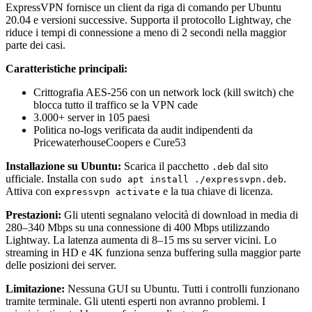
ExpressVPN fornisce un client da riga di comando per Ubuntu
20.04 e versioni successive. Supporta il protocollo Lightway, che
riduce i tempi di connessione a meno di 2 secondi nella maggior
parte dei casi.
Caratteristiche principali:
Crittografia AES-256 con un network lock (kill switch) che
blocca tutto il traffico se la VPN cade
3.000+ server in 105 paesi
Politica no-logs verificata da audit indipendenti da
PricewaterhouseCoopers e Cure53
Installazione su Ubuntu:
Scarica il pacchetto
dal sito
.deb
ufficiale. Installa con
.
sudo apt install ./expressvpn.deb
Attiva con
e la tua chiave di licenza.
expressvpn activate
Prestazioni:
Gli utenti segnalano velocità di download in media di
280–340 Mbps su una connessione di 400 Mbps utilizzando
Lightway. La latenza aumenta di 8–15 ms su server vicini. Lo
streaming in HD e 4K funziona senza buffering sulla maggior parte
delle posizioni dei server.
Limitazione:
Nessuna GUI su Ubuntu. Tutti i controlli funzionano
tramite terminale. Gli utenti esperti non avranno problemi. I