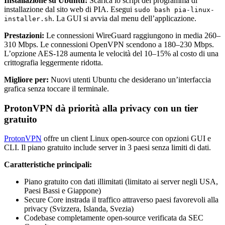
Installazione su Ubuntu:
Scarica lo script del programma di
installazione dal sito web di PIA. Esegui
sudo bash pia-linux-
. La GUI si avvia dal menu dell’applicazione.
installer.sh
Prestazioni:
Le connessioni WireGuard raggiungono in media 260–
310 Mbps. Le connessioni OpenVPN scendono a 180–230 Mbps.
L’opzione AES-128 aumenta le velocità del 10–15% al costo di una
crittografia leggermente ridotta.
Migliore per:
Nuovi utenti Ubuntu che desiderano un’interfaccia
grafica senza toccare il terminale.
ProtonVPN dà priorità alla privacy con un tier
gratuito
ProtonVPN
offre un client Linux open-source con opzioni GUI e
CLI. Il piano gratuito include server in 3 paesi senza limiti di dati.
Caratteristiche principali:
Piano gratuito con dati illimitati (limitato ai server negli USA,
Paesi Bassi e Giappone)
Secure Core instrada il traffico attraverso paesi favorevoli alla
privacy (Svizzera, Islanda, Svezia)
Codebase completamente open-source verificata da SEC