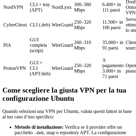
Doub
CLI + tray
300–380
6.400+ in
NordVPN
NordLynx
Onio
(APT)
Mbps
111 paesi
VPN
Serv
250–320
11.500+ in
CyberGhost
CLI (.deb)
WireGuard
ottim
Mbps
100 paesi
lo st
GUI
260–310
35.000+ in
Clien
PIA
completa
WireGuard
Mbps
91 paesi
sour
(script)
A
GUI +
250–320
pagamento:
Open
ProtonVPN
CLI
WireGuard
Mbps
3.000+ in
piano
(APT/deb)
71 paesi
Come scegliere la giusta VPN per la tua
configurazione Ubuntu
Quando selezioni una VPN per Ubuntu, valuta questi fattori in base
al tuo caso d’uso specifico:
Metodo di installazione:
Verifica se il provider offre un
pacchetto
, snap o repository APT. La configurazione
.deb