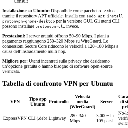
Consult
Installazione su Ubuntu:
Disponibile come pacchetto
o
.deb
tramite il repository APT ufficiale. Installa con
sudo apt install
per la versione GUI. Gli utenti CLI
protonvpn-gnome-desktop
possono installare
invece.
protonvpn-cli
Prestazioni:
I server gratuiti offrono 50–90 Mbps. I piani a
pagamento raggiungono 250–320 Mbps su WireGuard. Le
connessioni Secure Core riducono le velocità a 120–180 Mbps a
causa dell’instradamento multi-hop.
Migliore per:
Utenti incentrati sulla privacy che desiderano
un’opzione gratuita o hanno bisogno di software open-source
verificato.
Tabella di confronto VPN per Ubuntu
Velocità
Carat
Tipo app
VPN
Protocollo
media
Server
di s
Ubuntu
(WireGuard)
pri
No-l
280–340
3.000+ in
ExpressVPN
CLI (.deb)
Lightway
verifi
Mbps
105 paesi
swit