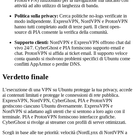
ProtonVPN) funzionano per la navigazione ma faticano con
attività ad alto utilizzo di larghezza di banda.
Politica sulla privacy:
Cerca politiche no-logs verificate in
modo indipendente. ExpressVPN, NordVPN e ProtonVPN
hanno tutti completato audit di terze parti. Il client open-
source di PIA consente la verifica della comunità.
Supporto clienti:
NordVPN e ExpressVPN offrono chat dal
vivo 24/7. CyberGhost e PIA forniscono supporto email e
chat. ProtonVPN si affida ai ticket email. Il supporto veloce
conta quando si risolvono problemi specifici di Ubuntu come
conflitti AppArmor o perdite DNS.
Verdetto finale
L’esecuzione di una VPN su Ubuntu protegge la tua privacy, accede
ai contenuti limitati e protegge le connessioni di rete pubblica.
ExpressVPN, NordVPN, CyberGhost, PIA e ProtonVPN
gestiscono ciascuno Ubuntu diversamente. ExpressVPN e
NordVPN si adattano agli utenti che si sentono a loro agio con il
terminale. PIA e ProtonVPN forniscono interfacce grafiche.
CyberGhost si rivolge ai streamer con profili di server ottimizzati.
Scegli in base alle tue priorità: velocità (NordLynx di NordVPN a