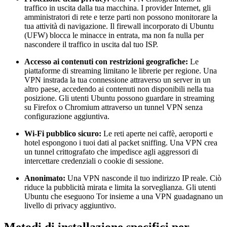
traffico in uscita dalla tua macchina. I provider Internet, gli
amministratori di rete e terze parti non possono monitorare la
tua attività di navigazione. Il firewall incorporato di Ubuntu
(UFW) blocca le minacce in entrata, ma non fa nulla per
nascondere il traffico in uscita dal tuo ISP.
Accesso ai contenuti con restrizioni geografiche:
Le
piattaforme di streaming limitano le librerie per regione. Una
VPN instrada la tua connessione attraverso un server in un
altro paese, accedendo ai contenuti non disponibili nella tua
posizione. Gli utenti Ubuntu possono guardare in streaming
su Firefox o Chromium attraverso un tunnel VPN senza
configurazione aggiuntiva.
Wi-Fi pubblico sicuro:
Le reti aperte nei caffè, aeroporti e
hotel espongono i tuoi dati al packet sniffing. Una VPN crea
un tunnel crittografato che impedisce agli aggressori di
intercettare credenziali o cookie di sessione.
Anonimato:
Una VPN nasconde il tuo indirizzo IP reale. Ciò
riduce la pubblicità mirata e limita la sorveglianza. Gli utenti
Ubuntu che eseguono Tor insieme a una VPN guadagnano un
livello di privacy aggiuntivo.