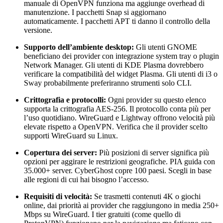
manuale di OpenVPN funziona ma aggiunge overhead di
manutenzione. I pacchetti Snap si aggiornano
automaticamente. I pacchetti APT ti danno il controllo della
versione.
Supporto dell’ambiente desktop:
Gli utenti GNOME
beneficiano dei provider con integrazione system tray o plugin
Network Manager. Gli utenti di KDE Plasma dovrebbero
verificare la compatibilità del widget Plasma. Gli utenti di i3 o
Sway probabilmente preferiranno strumenti solo CLI.
Crittografia e protocolli:
Ogni provider su questo elenco
supporta la crittografia AES-256. Il protocollo conta più per
l’uso quotidiano. WireGuard e Lightway offrono velocità più
elevate rispetto a OpenVPN. Verifica che il provider scelto
supporti WireGuard su Linux.
Copertura dei server:
Più posizioni di server significa più
opzioni per aggirare le restrizioni geografiche. PIA guida con
35.000+ server. CyberGhost copre 100 paesi. Scegli in base
alle regioni di cui hai bisogno l’accesso.
Requisiti di velocità:
Se trasmetti contenuti 4K o giochi
online, dai priorità ai provider che raggiungono in media 250+
Mbps su WireGuard. I tier gratuiti (come quello di