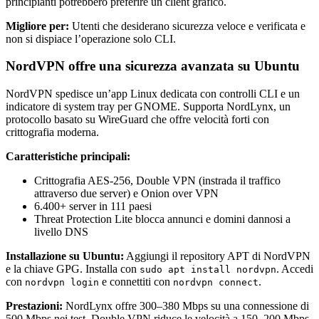
principianti potrebbero preferire un client grafico.
Migliore per:
Utenti che desiderano sicurezza veloce e verificata e
non si dispiace l’operazione solo CLI.
NordVPN offre una sicurezza avanzata su Ubuntu
NordVPN spedisce un’app Linux dedicata con controlli CLI e un
indicatore di system tray per GNOME. Supporta NordLynx, un
protocollo basato su WireGuard che offre velocità forti con
crittografia moderna.
Caratteristiche principali:
Crittografia AES-256, Double VPN (instrada il traffico
attraverso due server) e Onion over VPN
6.400+ server in 111 paesi
Threat Protection Lite blocca annunci e domini dannosi a
livello DNS
Installazione su Ubuntu:
Aggiungi il repository APT di NordVPN
e la chiave GPG. Installa con
. Accedi
sudo apt install nordvpn
con
e connettiti con
.
nordvpn login
nordvpn connect
Prestazioni:
NordLynx offre 300–380 Mbps su una connessione di
500 Mbps nei test. Double VPN riduce le velocità a 150–200 Mbps