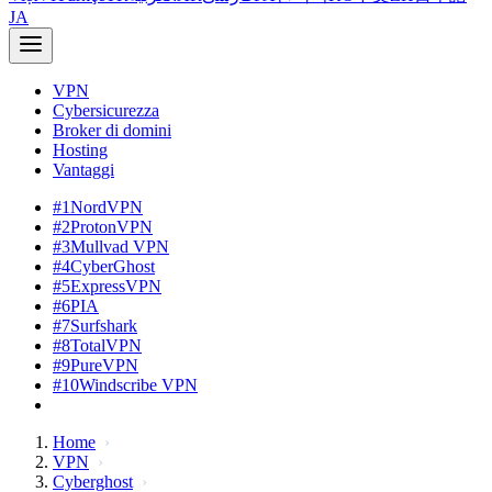
JA
VPN
Cybersicurezza
Broker di domini
Hosting
Vantaggi
#1
NordVPN
#2
ProtonVPN
#3
Mullvad VPN
#4
CyberGhost
#5
ExpressVPN
#6
PIA
#7
Surfshark
#8
TotalVPN
#9
PureVPN
#10
Windscribe VPN
Home
VPN
Cyberghost