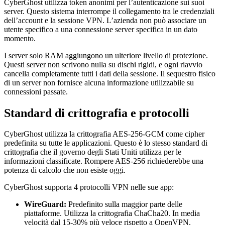
CyberGhost utilizza token anonimi per l’autenticazione sui suoi
server. Questo sistema interrompe il collegamento tra le credenziali
dell’account e la sessione VPN. L’azienda non può associare un
utente specifico a una connessione server specifica in un dato
momento.
I server solo RAM aggiungono un ulteriore livello di protezione.
Questi server non scrivono nulla su dischi rigidi, e ogni riavvio
cancella completamente tutti i dati della sessione. Il sequestro fisico
di un server non fornisce alcuna informazione utilizzabile su
connessioni passate.
Standard di crittografia e protocolli
CyberGhost utilizza la crittografia AES-256-GCM come cipher
predefinita su tutte le applicazioni. Questo è lo stesso standard di
crittografia che il governo degli Stati Uniti utilizza per le
informazioni classificate. Rompere AES-256 richiederebbe una
potenza di calcolo che non esiste oggi.
CyberGhost supporta 4 protocolli VPN nelle sue app:
WireGuard:
Predefinito sulla maggior parte delle
piattaforme. Utilizza la crittografia ChaCha20. In media
velocità dal 15-30% più veloce rispetto a OpenVPN.