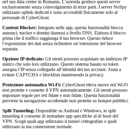
nel suo data center in Romania. L’azienda gestisce questi server
esclusivamente senza coinvolgimento di terze parti. I server NoSpy
utilizzano uplink dedicati e sono accessibili fisicamente solo al
personale di CyberGhost.
Content Blocker:
Integrato nelle app, questa funzionalità blocca
annunci, tracker e domini dannosi a livello DNS. Elabora il blocco
prima che il traffico raggiunga il tuo browser. Questo riduce
l’esposizione dei dati senza richiedere un’estensione del browser
separata.
Opzione IP dedicato:
Gli utenti possono acquistare un indirizzo IP
statico che solo loro utilizzano. Questo sistema basato su token
assegna l’IP senza collegarlo all’identità del tuo account. Aiuta a
evitare CAPTCHA e blocklists mantenendo la privacy.
Protezione automatica Wi-Fi:
CyberGhost rileva nuove reti Wi-Fi
non protette e connette il VPN automaticamente. Gli utenti possono
impostare regole per reti fidate e non fidate. Questa funzionalità
previene la navigazione accidentale non protetta su hotspot pubblici.
Split Tunneling:
Disponibile su Android e Windows, lo split
tunneling ti consente di instradare app specifiche al di fuori del
VPN. Scegli quali app utilizzano il tunnel crittografato e quali
utilizzano la tua connessione normale.