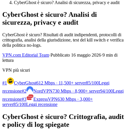
CyberGhost è sicuro? Analisi di sicurezza, privacy e audit
CyberGhost è sicuro? Analisi di
sicurezza, privacy e audit
CyberGhost è sicuro? Risultati di audit indipendenti, protocolli di
crittografia, analisi della giurisdizione, test del kill switch e verifica
della politica no-logs.
VPN.com Editorial Team
·
Pubblicato 16 maggio 2026
·
9 min di
lettura
VPN più sicuri
#1
CyberGhost
612 Mbps · 11,500+ server
85
/100
Leggi
recensione
#2
NordVPN
730 Mbps · 8,900+ server
94
/100
Leggi
recensione
#3
ExpressVPN
630 Mbps · 3,000+
server
85
/100
Leggi recensione
CyberGhost è sicuro? Crittografia, audit
e policy di log spiegate