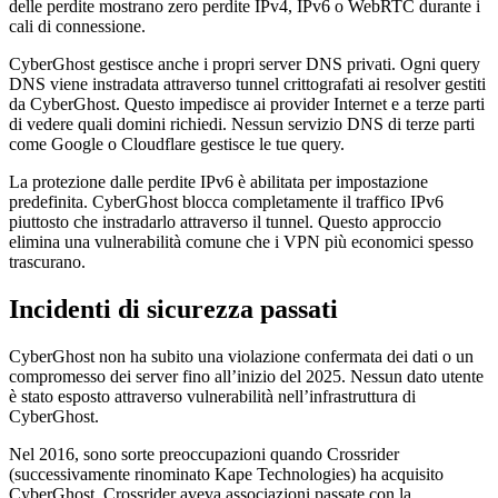
delle perdite mostrano zero perdite IPv4, IPv6 o WebRTC durante i
cali di connessione.
CyberGhost gestisce anche i propri server DNS privati. Ogni query
DNS viene instradata attraverso tunnel crittografati ai resolver gestiti
da CyberGhost. Questo impedisce ai provider Internet e a terze parti
di vedere quali domini richiedi. Nessun servizio DNS di terze parti
come Google o Cloudflare gestisce le tue query.
La protezione dalle perdite IPv6 è abilitata per impostazione
predefinita. CyberGhost blocca completamente il traffico IPv6
piuttosto che instradarlo attraverso il tunnel. Questo approccio
elimina una vulnerabilità comune che i VPN più economici spesso
trascurano.
Incidenti di sicurezza passati
CyberGhost non ha subito una violazione confermata dei dati o un
compromesso dei server fino all’inizio del 2025. Nessun dato utente
è stato esposto attraverso vulnerabilità nell’infrastruttura di
CyberGhost.
Nel 2016, sono sorte preoccupazioni quando Crossrider
(successivamente rinominato Kape Technologies) ha acquisito
CyberGhost. Crossrider aveva associazioni passate con la