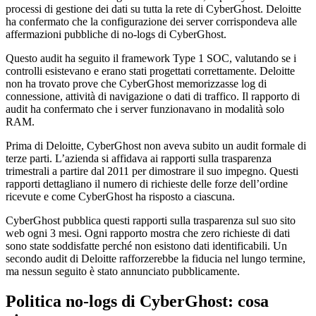
processi di gestione dei dati su tutta la rete di CyberGhost. Deloitte
ha confermato che la configurazione dei server corrispondeva alle
affermazioni pubbliche di no-logs di CyberGhost.
Questo audit ha seguito il framework Type 1 SOC, valutando se i
controlli esistevano e erano stati progettati correttamente. Deloitte
non ha trovato prove che CyberGhost memorizzasse log di
connessione, attività di navigazione o dati di traffico. Il rapporto di
audit ha confermato che i server funzionavano in modalità solo
RAM.
Prima di Deloitte, CyberGhost non aveva subito un audit formale di
terze parti. L’azienda si affidava ai rapporti sulla trasparenza
trimestrali a partire dal 2011 per dimostrare il suo impegno. Questi
rapporti dettagliano il numero di richieste delle forze dell’ordine
ricevute e come CyberGhost ha risposto a ciascuna.
CyberGhost pubblica questi rapporti sulla trasparenza sul suo sito
web ogni 3 mesi. Ogni rapporto mostra che zero richieste di dati
sono state soddisfatte perché non esistono dati identificabili. Un
secondo audit di Deloitte rafforzerebbe la fiducia nel lungo termine,
ma nessun seguito è stato annunciato pubblicamente.
Politica no-logs di CyberGhost: cosa