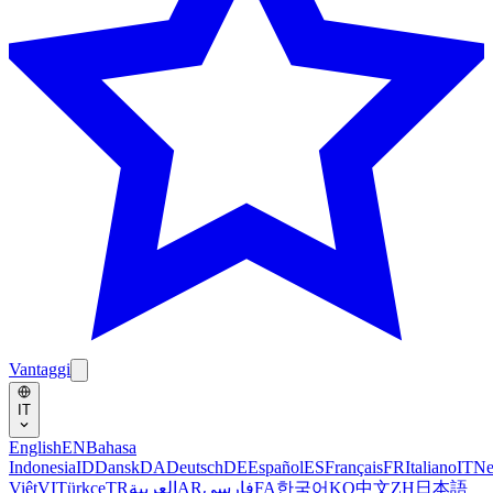
Vantaggi
IT
English
EN
Bahasa
Indonesia
ID
Dansk
DA
Deutsch
DE
Español
ES
Français
FR
Italiano
IT
Ne
Việt
VI
Türkçe
TR
العربية
AR
فارسی
FA
한국어
KO
中文
ZH
日本語