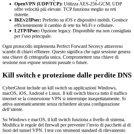
OpenVPN (UDP/TCP):
Utilizza AES-256-GCM. UDP
offre velocità più elevate. TCP funziona meglio su reti
ristrette.
IKEv2/IPsec:
Preferito su iOS e dispositivi mobili. Gestisce
efficientemente il cambio di rete tra Wi-Fi e cellulare.
L2TP/IPsec:
Opzione legacy. Disponibile ma non consigliata
per l’uso principale.
Ogni protocollo implementa Perfect Forward Secrecy attraverso
scambi di chiavi effimere. Questo significa che ogni sessione genera
una chiave di crittografia unica. Compromettere una chiave di
sessione non espone sessioni passate o future.
Kill switch e protezione dalle perdite DNS
CyberGhost include un kill switch su applicazioni Windows,
macOS, iOS, Android e Linux. Il kill switch blocca tutto il traffico
internet se la connessione VPN si interrompe inaspettatamente. Si
attiva automaticamente senza richiedere alcuna configurazione
dell’utente.
Su Windows e macOS, il kill switch funziona a livello di sistema.
Modifica le regole del firewall per prevenire l’invio di pacchetti al di
fuori del tunnel VPN. I test con strumenti standard di rilevamento