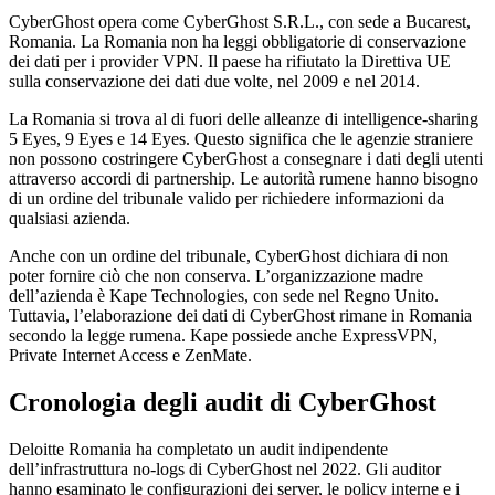
CyberGhost opera come CyberGhost S.R.L., con sede a Bucarest,
Romania. La Romania non ha leggi obbligatorie di conservazione
dei dati per i provider VPN. Il paese ha rifiutato la Direttiva UE
sulla conservazione dei dati due volte, nel 2009 e nel 2014.
La Romania si trova al di fuori delle alleanze di intelligence-sharing
5 Eyes, 9 Eyes e 14 Eyes. Questo significa che le agenzie straniere
non possono costringere CyberGhost a consegnare i dati degli utenti
attraverso accordi di partnership. Le autorità rumene hanno bisogno
di un ordine del tribunale valido per richiedere informazioni da
qualsiasi azienda.
Anche con un ordine del tribunale, CyberGhost dichiara di non
poter fornire ciò che non conserva. L’organizzazione madre
dell’azienda è Kape Technologies, con sede nel Regno Unito.
Tuttavia, l’elaborazione dei dati di CyberGhost rimane in Romania
secondo la legge rumena. Kape possiede anche ExpressVPN,
Private Internet Access e ZenMate.
Cronologia degli audit di CyberGhost
Deloitte Romania ha completato un audit indipendente
dell’infrastruttura no-logs di CyberGhost nel 2022. Gli auditor
hanno esaminato le configurazioni dei server, le policy interne e i