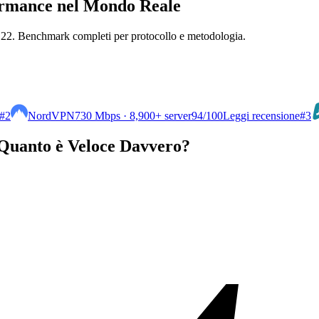
formance nel Mondo Reale
 22. Benchmark completi per protocollo e metodologia.
#2
NordVPN
730 Mbps · 8,900+ server
94
/100
Leggi recensione
#3
 Quanto è Veloce Davvero?