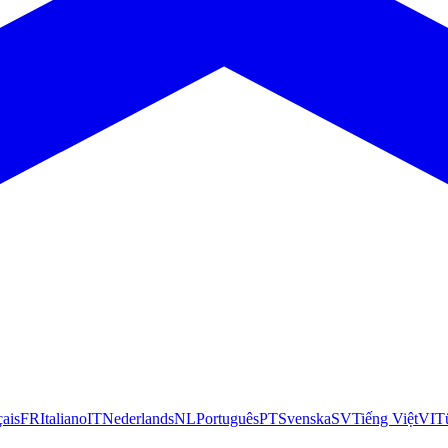
çais
FR
Italiano
IT
Nederlands
NL
Português
PT
Svenska
SV
Tiếng Việt
VI
T