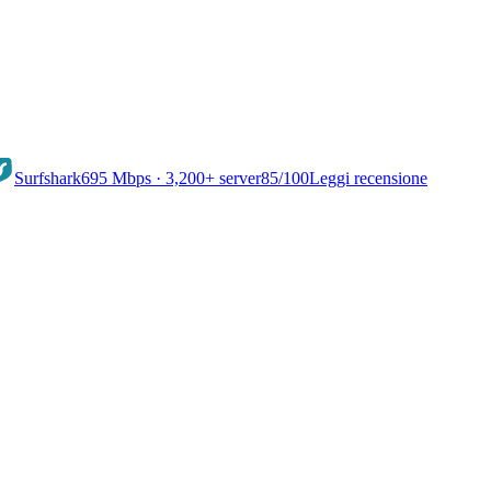
Surfshark
695 Mbps · 3,200+ server
85
/100
Leggi recensione