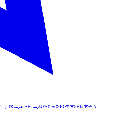
ürkçe
TR
العربية
AR
فارسی
FA
한국어
KO
中文
ZH
日本語
JA