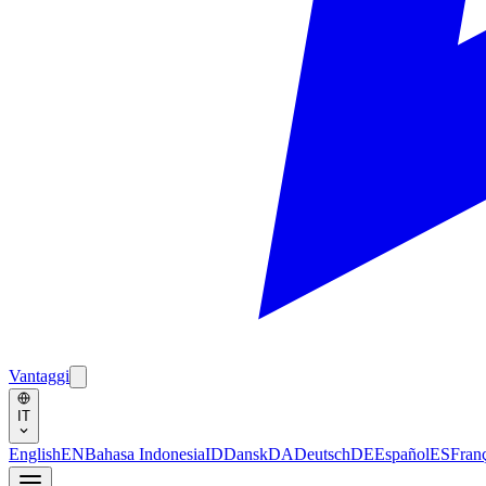
Vantaggi
IT
English
EN
Bahasa Indonesia
ID
Dansk
DA
Deutsch
DE
Español
ES
Fran