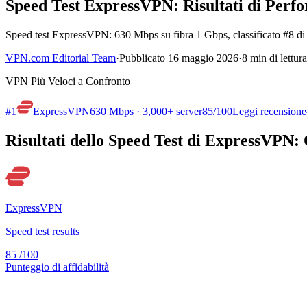
Speed Test ExpressVPN: Risultati di Per
Speed test ExpressVPN: 630 Mbps su fibra 1 Gbps, classificato #8 di
VPN.com Editorial Team
·
Pubblicato 16 maggio 2026
·
8 min di lettura
VPN Più Veloci a Confronto
#1
ExpressVPN
630 Mbps · 3,000+ server
85
/100
Leggi recensione
Risultati dello Speed Test di ExpressVPN:
ExpressVPN
Speed test results
85
/100
Punteggio di affidabilità