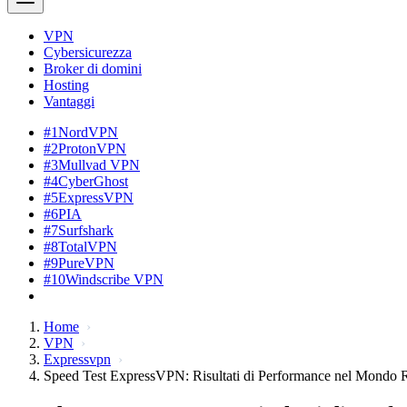
VPN
Cybersicurezza
Broker di domini
Hosting
Vantaggi
#1
NordVPN
#2
ProtonVPN
#3
Mullvad VPN
#4
CyberGhost
#5
ExpressVPN
#6
PIA
#7
Surfshark
#8
TotalVPN
#9
PureVPN
#10
Windscribe VPN
Home
VPN
Expressvpn
Speed Test ExpressVPN: Risultati di Performance nel Mondo 