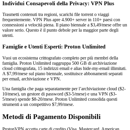
Individui Consapevoli della Privacy: VPN Plus
Trasmetti contenuti tra regioni, scarichi file torrent o viaggi
frequentemente. VPN Plus apre 4.900+ server in 110+ paesi con
connessioni a velocità piena. Il piano biennale a $3,49/mese offre un
valore serio. Questo è il punto debole per la maggior parte degli
utenti.
Famiglie e Utenti Esperti: Proton Unlimited
Vuoi un ecosistema crittografato completo per più membri della
famiglia. Proton Unlimited raggruppa 500 GB di archiviazione
cloud crittografata, 15 indirizzi email e alias hide-my-email illimitati.
A $7,99/mese sul piano biennale, sostituisce abbonamenti separati
per email, archiviazione e VPN.
Una famiglia che paga separatamente per l’archiviazione cloud ($2-
10/mese), un gestore di password ($3-5/mese) e una VPN ($3-
5/mese) spende $8-20/mese. Proton Unlimited consolida questi
strumenti a un competitivo $7,99/mese.
Metodi di Pagamento Disponibili
ProtonVPN accetta carte di credito (Visa, Mastercard, American