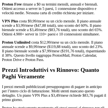
Proton Free
rimane a $0 su termini mensili, annuali e biennali.
Ottieni accesso a server in 5 paesi, 1 connessione dispositivo e
velocità medie. Nessuna carta di credito richiesta per iniziare.
VPN Plus
costa $9,99/mese su un ciclo mensile. Il piano annuale
scende a $3,99/mese ($47,88 totali), uno sconto del 60%. Il piano
biennale scende a $3,49/mese ($83,76 totali), uno sconto del 65%.
Ottieni 4.900+ server in 110+ paesi e 10 connessioni simultanee.
Proton Unlimited
costa $12,99/mese su un ciclo mensile. Il piano
annuale scende a $9,99/mese ($119,88 totali), uno sconto del 23%.
Il piano biennale scende a $7,99/mese ($191,76 totali), risparmiando
il 38%. Questo livello raggruppa ProtonMail, Proton Calendar,
Proton Drive e Proton Pass.
Prezzi Introduttivi vs Rinnovo: Quanto
Paghi Veramente
I prezzi mensili pubblicizzati presuppongono di pagare in anticipo
per l’intero ciclo di fatturazione. Molti utenti mancano questo
dettaglio. Un piano VPN Plus a $3,49/mese richiede $83,76 pagati il
primo giorno.
Proton ha storicamente mantenuto gli stessi prezzi al rinnovo per gli