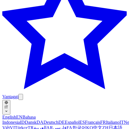
Vantaggi
IT
English
EN
Bahasa
Indonesia
ID
Dansk
DA
Deutsch
DE
Español
ES
Français
FR
Italiano
IT
Ne
Việt
VI
Türkçe
TR
العربية
AR
فارسی
FA
한국어
KO
中文
ZH
日本語