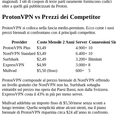
stagionali. I siti di coupon di terze parti raramente forniscono codici
oltre a quelli già pubblicizzati da Proton.
ProtonVPN vs Prezzi dei Competitor
ProtonVPN si colloca nella fascia medio-premium. Ecco come i suoi
prezzi biennali si confrontano con 4 principali competitor.
Provider
Costo Mensile 2 Anni
Server
Connessioni Si
ProtonVPN Plus
$3,49
4.900+
10
NordVPN Standard
$3,49
6.400+
10
Surfshark
$2,49
3.200+
Illimitati
ExpressVPN
$4,99
3.000+
8
Mullvad
$5,50 (fisso)
600+
5
ProtonVPN corrisponde al prezzo biennale di NordVPN offrendo
un livello gratuito che NordVPN non ha. Surfshark sottaglia
entrambi sul prezzo ma opera dai Paesi Bassi, non dalla Svizzera.
ExpressVPN costa il 43% in più per meno server.
Mullvad addebita un importo fisso di $5,50/mese senza sconti a
lungo termine. Quella semplicità attrae alcuni utenti, ma il piano
biennale di ProtonVPN risparmia circa $24 all’anno in confronto.