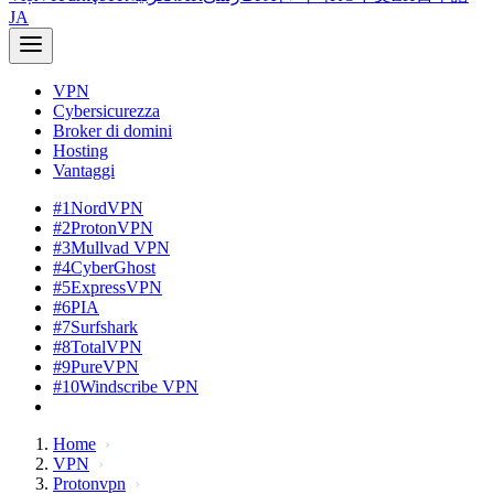
JA
VPN
Cybersicurezza
Broker di domini
Hosting
Vantaggi
#1
NordVPN
#2
ProtonVPN
#3
Mullvad VPN
#4
CyberGhost
#5
ExpressVPN
#6
PIA
#7
Surfshark
#8
TotalVPN
#9
PureVPN
#10
Windscribe VPN
Home
VPN
Protonvpn