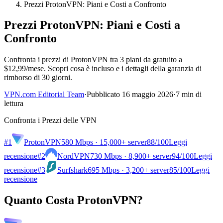
Prezzi ProtonVPN: Piani e Costi a Confronto
Prezzi ProtonVPN: Piani e Costi a
Confronto
Confronta i prezzi di ProtonVPN tra 3 piani da gratuito a
$12,99/mese. Scopri cosa è incluso e i dettagli della garanzia di
rimborso di 30 giorni.
VPN.com Editorial Team
·
Pubblicato 16 maggio 2026
·
7 min di
lettura
Confronta i Prezzi delle VPN
#1
ProtonVPN
580 Mbps · 15,000+ server
88
/100
Leggi
recensione
#2
NordVPN
730 Mbps · 8,900+ server
94
/100
Leggi
recensione
#3
Surfshark
695 Mbps · 3,200+ server
85
/100
Leggi
recensione
Quanto Costa ProtonVPN?