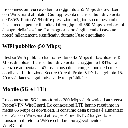
Le connessioni via cavo hanno raggiunto 255 Mbps di download
con WireGuard abilitato. Ciò rappresenta una retention di velocità
dell’85%. ProtonVPN offre prestazioni migliori su connessioni di
fascia media perché il limite di throughput di 580 Mbps si colloca al
di sopra della baseline. La maggior parte degli utenti di cavo non
noterà rallentamenti significativi durante l’uso quotidiano.
WiFi pubblico (50 Mbps)
I test su WiFi pubblico hanno restituito 42 Mbps di download e 35
Mbps di upload. La retention di velocità ha raggiunto l’84%. La
latenza è aumentata a 45 ms a causa della congestione della rete
condivisa. La funzione Secure Core di ProtonVPN ha aggiunto 15-
20 ms di latenza aggiuntiva sulle reti pubbliche.
Mobile (5G e LTE)
Le connessioni 5G hanno fornito 280 Mbps di download attraverso
ProtonVPN WireGuard. Le connessioni LTE hanno raggiunto in
media 65 Mbps di download. Il consumo della batteria è aumentato
del 12% con WireGuard attivo per 4 ore. IKEv2 ha gestito le
transizioni di rete tra WiFi e cellulare più agevolmente di
WireGuard.