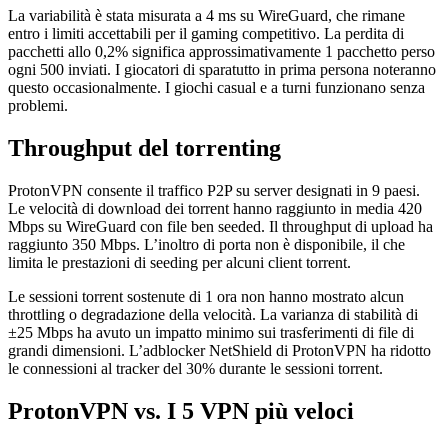
La variabilità è stata misurata a 4 ms su WireGuard, che rimane
entro i limiti accettabili per il gaming competitivo. La perdita di
pacchetti allo 0,2% significa approssimativamente 1 pacchetto perso
ogni 500 inviati. I giocatori di sparatutto in prima persona noteranno
questo occasionalmente. I giochi casual e a turni funzionano senza
problemi.
Throughput del torrenting
ProtonVPN consente il traffico P2P su server designati in 9 paesi.
Le velocità di download dei torrent hanno raggiunto in media 420
Mbps su WireGuard con file ben seeded. Il throughput di upload ha
raggiunto 350 Mbps. L’inoltro di porta non è disponibile, il che
limita le prestazioni di seeding per alcuni client torrent.
Le sessioni torrent sostenute di 1 ora non hanno mostrato alcun
throttling o degradazione della velocità. La varianza di stabilità di
±25 Mbps ha avuto un impatto minimo sui trasferimenti di file di
grandi dimensioni. L’adblocker NetShield di ProtonVPN ha ridotto
le connessioni al tracker del 30% durante le sessioni torrent.
ProtonVPN vs. I 5 VPN più veloci