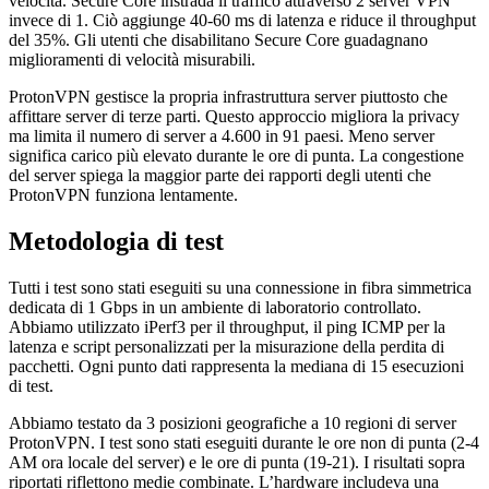
velocità. Secure Core instrada il traffico attraverso 2 server VPN
invece di 1. Ciò aggiunge 40-60 ms di latenza e riduce il throughput
del 35%. Gli utenti che disabilitano Secure Core guadagnano
miglioramenti di velocità misurabili.
ProtonVPN gestisce la propria infrastruttura server piuttosto che
affittare server di terze parti. Questo approccio migliora la privacy
ma limita il numero di server a 4.600 in 91 paesi. Meno server
significa carico più elevato durante le ore di punta. La congestione
del server spiega la maggior parte dei rapporti degli utenti che
ProtonVPN funziona lentamente.
Metodologia di test
Tutti i test sono stati eseguiti su una connessione in fibra simmetrica
dedicata di 1 Gbps in un ambiente di laboratorio controllato.
Abbiamo utilizzato iPerf3 per il throughput, il ping ICMP per la
latenza e script personalizzati per la misurazione della perdita di
pacchetti. Ogni punto dati rappresenta la mediana di 15 esecuzioni
di test.
Abbiamo testato da 3 posizioni geografiche a 10 regioni di server
ProtonVPN. I test sono stati eseguiti durante le ore non di punta (2-4
AM ora locale del server) e le ore di punta (19-21). I risultati sopra
riportati riflettono medie combinate. L’hardware includeva una