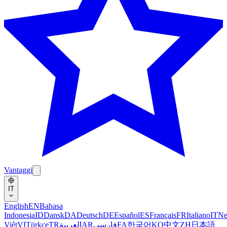
Vantaggi
IT
English
EN
Bahasa
Indonesia
ID
Dansk
DA
Deutsch
DE
Español
ES
Français
FR
Italiano
IT
Ne
Việt
VI
Türkçe
TR
العربية
AR
فارسی
FA
한국어
KO
中文
ZH
日本語