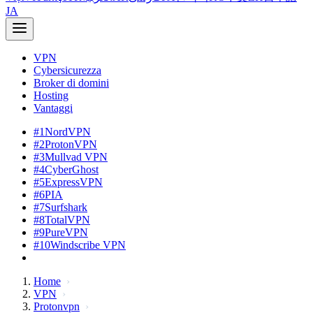
JA
VPN
Cybersicurezza
Broker di domini
Hosting
Vantaggi
#1
NordVPN
#2
ProtonVPN
#3
Mullvad VPN
#4
CyberGhost
#5
ExpressVPN
#6
PIA
#7
Surfshark
#8
TotalVPN
#9
PureVPN
#10
Windscribe VPN
Home
VPN
Protonvpn