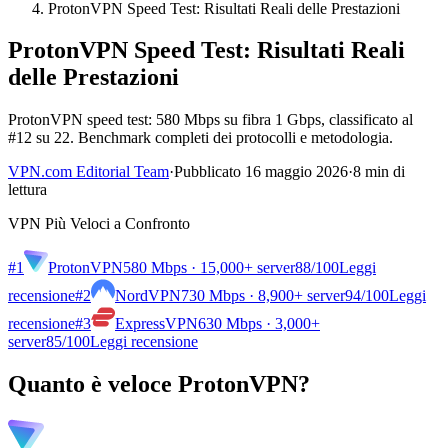
ProtonVPN Speed Test: Risultati Reali delle Prestazioni
ProtonVPN Speed Test: Risultati Reali
delle Prestazioni
ProtonVPN speed test: 580 Mbps su fibra 1 Gbps, classificato al
#12 su 22. Benchmark completi dei protocolli e metodologia.
VPN.com Editorial Team
·
Pubblicato 16 maggio 2026
·
8 min di
lettura
VPN Più Veloci a Confronto
#1
ProtonVPN
580 Mbps · 15,000+ server
88
/100
Leggi
recensione
#2
NordVPN
730 Mbps · 8,900+ server
94
/100
Leggi
recensione
#3
ExpressVPN
630 Mbps · 3,000+
server
85
/100
Leggi recensione
Quanto è veloce ProtonVPN?