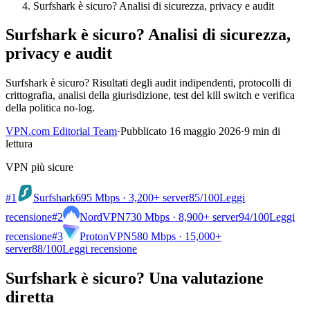
Surfshark è sicuro? Analisi di sicurezza, privacy e audit
Surfshark è sicuro? Analisi di sicurezza,
privacy e audit
Surfshark è sicuro? Risultati degli audit indipendenti, protocolli di
crittografia, analisi della giurisdizione, test del kill switch e verifica
della politica no-log.
VPN.com Editorial Team
·
Pubblicato 16 maggio 2026
·
9 min di
lettura
VPN più sicure
#1
Surfshark
695 Mbps · 3,200+ server
85
/100
Leggi
recensione
#2
NordVPN
730 Mbps · 8,900+ server
94
/100
Leggi
recensione
#3
ProtonVPN
580 Mbps · 15,000+
server
88
/100
Leggi recensione
Surfshark è sicuro? Una valutazione
diretta