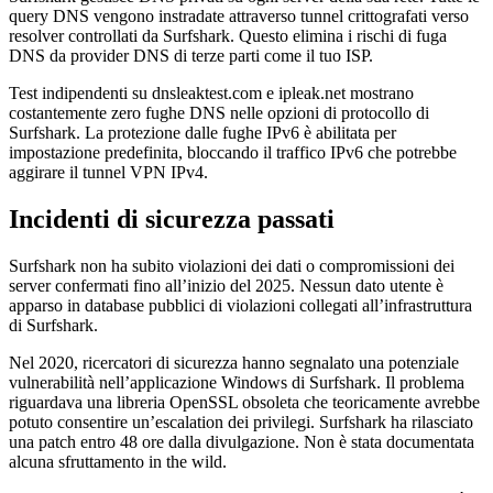
query DNS vengono instradate attraverso tunnel crittografati verso
resolver controllati da Surfshark. Questo elimina i rischi di fuga
DNS da provider DNS di terze parti come il tuo ISP.
Test indipendenti su dnsleaktest.com e ipleak.net mostrano
costantemente zero fughe DNS nelle opzioni di protocollo di
Surfshark. La protezione dalle fughe IPv6 è abilitata per
impostazione predefinita, bloccando il traffico IPv6 che potrebbe
aggirare il tunnel VPN IPv4.
Incidenti di sicurezza passati
Surfshark non ha subito violazioni dei dati o compromissioni dei
server confermati fino all’inizio del 2025. Nessun dato utente è
apparso in database pubblici di violazioni collegati all’infrastruttura
di Surfshark.
Nel 2020, ricercatori di sicurezza hanno segnalato una potenziale
vulnerabilità nell’applicazione Windows di Surfshark. Il problema
riguardava una libreria OpenSSL obsoleta che teoricamente avrebbe
potuto consentire un’escalation dei privilegi. Surfshark ha rilasciato
una patch entro 48 ore dalla divulgazione. Non è stata documentata
alcuna sfruttamento in the wild.