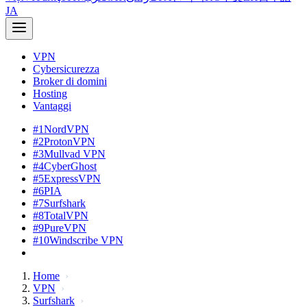
JA
VPN
Cybersicurezza
Broker di domini
Hosting
Vantaggi
#1
NordVPN
#2
ProtonVPN
#3
Mullvad VPN
#4
CyberGhost
#5
ExpressVPN
#6
PIA
#7
Surfshark
#8
TotalVPN
#9
PureVPN
#10
Windscribe VPN
Home
VPN
Surfshark