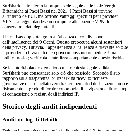
Surfshark ha trasferito la propria sede legale dalle Isole Vergini
Britanniche ai Paesi Bassi nel 2021. I Paesi Bassi si trovano
all’interno dell’UE ma offrono vantaggi specifici per i provider
VPN. La legge olandese non impone alle aziende VPN di
conservare i dati degli utenti.
I Paesi Bassi appartengono all’alleanza di condivisione
dell’intelligence dei 9 Occhi. Questo preoccupa alcuni sostenitori
della privacy. Tuttavia, l’appartenenza all’alleanza è rilevante solo se
il provider archivia dati che i governi possono richiedere. Una
politica no-log verificata neutralizza completamente questo rischio.
Se le autorità olandesi emettono una richiesta legale valida,
Surfshark può consegnare solo ciò che possiede. Secondo il suo
rapporto sulla trasparenza, Surfshark ha ricevuto richieste
governative e ha rispettato zero trasferimenti di dati. L’azienda non è
fisicamente in grado di fornire cronologie di navigazione, timestamp
di connessione o registri degli indirizzi IP.
Storico degli audit indipendenti
Audit no-log di Deloitte
Deloitte ha completato un audit indipendente dell’infrastruttura no-