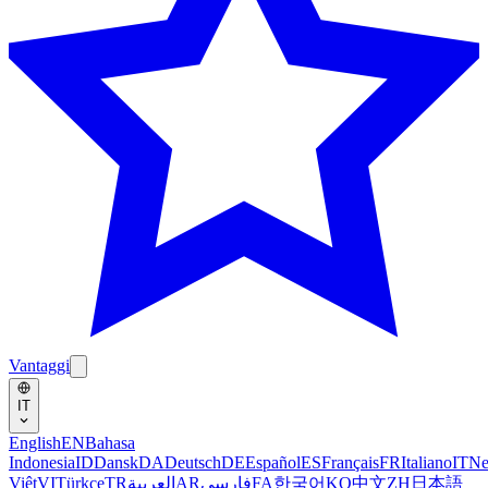
Vantaggi
IT
English
EN
Bahasa
Indonesia
ID
Dansk
DA
Deutsch
DE
Español
ES
Français
FR
Italiano
IT
Ne
Việt
VI
Türkçe
TR
العربية
AR
فارسی
FA
한국어
KO
中文
ZH
日本語