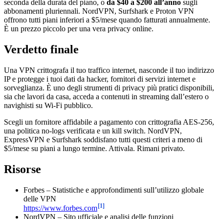
seconda della durata del piano, o
da $40 a $200 all’anno
sugli
abbonamenti pluriennali. NordVPN, Surfshark e Proton VPN
offrono tutti piani inferiori a $5/mese quando fatturati annualmente.
È un prezzo piccolo per una vera privacy online.
Verdetto finale
Una VPN crittografa il tuo traffico internet, nasconde il tuo indirizzo
IP e protegge i tuoi dati da hacker, fornitori di servizi internet e
sorveglianza. È uno degli strumenti di privacy più pratici disponibili,
sia che lavori da casa, acceda a contenuti in streaming dall’estero o
navighisti su Wi-Fi pubblico.
Scegli un fornitore affidabile a pagamento con crittografia AES-256,
una politica no-logs verificata e un kill switch. NordVPN,
ExpressVPN e Surfshark soddisfano tutti questi criteri a meno di
$5/mese su piani a lungo termine. Attivala. Rimani privato.
Risorse
Forbes – Statistiche e approfondimenti sull’utilizzo globale
delle VPN
[1]
https://www.forbes.com
NordVPN – Sito ufficiale e analisi delle funzioni