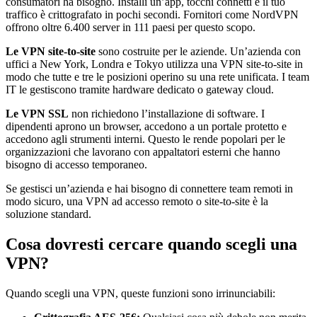
consumatori ha bisogno. Installi un’app, tocchi connetti e il tuo
traffico è crittografato in pochi secondi. Fornitori come NordVPN
offrono oltre 6.400 server in 111 paesi per questo scopo.
Le VPN site-to-site
sono costruite per le aziende. Un’azienda con
uffici a New York, Londra e Tokyo utilizza una VPN site-to-site in
modo che tutte e tre le posizioni operino su una rete unificata. I team
IT le gestiscono tramite hardware dedicato o gateway cloud.
Le VPN SSL
non richiedono l’installazione di software. I
dipendenti aprono un browser, accedono a un portale protetto e
accedono agli strumenti interni. Questo le rende popolari per le
organizzazioni che lavorano con appaltatori esterni che hanno
bisogno di accesso temporaneo.
Se gestisci un’azienda e hai bisogno di connettere team remoti in
modo sicuro, una VPN ad accesso remoto o site-to-site è la
soluzione standard.
Cosa dovresti cercare quando scegli una
VPN?
Quando scegli una VPN, queste funzioni sono irrinunciabili: