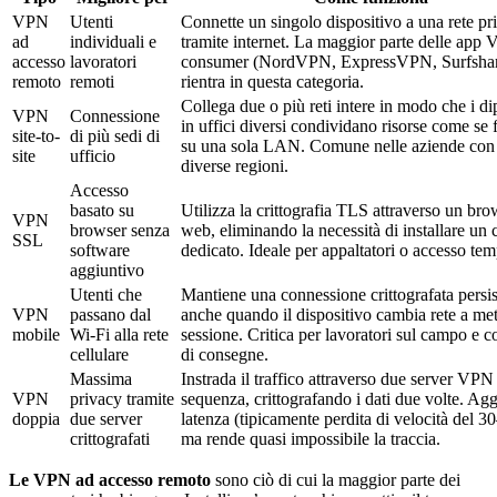
VPN
Utenti
Connette un singolo dispositivo a una rete pr
ad
individuali e
tramite internet. La maggior parte delle app
accesso
lavoratori
consumer (NordVPN, ExpressVPN, Surfsha
remoto
remoti
rientra in questa categoria.
Collega due o più reti intere in modo che i d
VPN
Connessione
in uffici diversi condividano risorse come se 
site-to-
di più sedi di
su una sola LAN. Comune nelle aziende con fi
site
ufficio
diverse regioni.
Accesso
basato su
Utilizza la crittografia TLS attraverso un bro
VPN
browser senza
web, eliminando la necessità di installare un c
SSL
software
dedicato. Ideale per appaltatori o accesso te
aggiuntivo
Utenti che
Mantiene una connessione crittografata persis
VPN
passano dal
anche quando il dispositivo cambia rete a me
mobile
Wi-Fi alla rete
sessione. Critica per lavoratori sul campo e 
cellulare
di consegne.
Massima
Instrada il traffico attraverso due server VPN
VPN
privacy tramite
sequenza, crittografando i dati due volte. Ag
doppia
due server
latenza (tipicamente perdita di velocità del 
crittografati
ma rende quasi impossibile la traccia.
Le VPN ad accesso remoto
sono ciò di cui la maggior parte dei