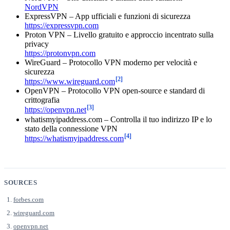
NordVPN
ExpressVPN – App ufficiali e funzioni di sicurezza
https://expressvpn.com
Proton VPN – Livello gratuito e approccio incentrato sulla
privacy
https://protonvpn.com
WireGuard – Protocollo VPN moderno per velocità e
sicurezza
[2]
https://www.wireguard.com
OpenVPN – Protocollo VPN open-source e standard di
crittografia
[3]
https://openvpn.net
whatismyipaddress.com – Controlla il tuo indirizzo IP e lo
stato della connessione VPN
[4]
https://whatismyipaddress.com
SOURCES
forbes.com
wireguard.com
openvpn.net