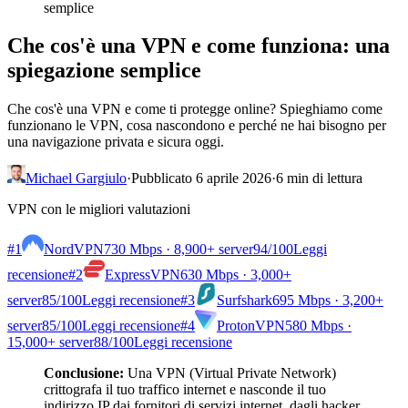
semplice
Che cos'è una VPN e come funziona: una
spiegazione semplice
Che cos'è una VPN e come ti protegge online? Spieghiamo come
funzionano le VPN, cosa nascondono e perché ne hai bisogno per
una navigazione privata e sicura oggi.
Michael Gargiulo
·
Pubblicato 6 aprile 2026
·
6 min di lettura
VPN con le migliori valutazioni
#1
NordVPN
730 Mbps · 8,900+ server
94
/100
Leggi
recensione
#2
ExpressVPN
630 Mbps · 3,000+
server
85
/100
Leggi recensione
#3
Surfshark
695 Mbps · 3,200+
server
85
/100
Leggi recensione
#4
ProtonVPN
580 Mbps ·
15,000+ server
88
/100
Leggi recensione
Conclusione:
Una VPN (Virtual Private Network)
crittografa il tuo traffico internet e nasconde il tuo
indirizzo IP dai fornitori di servizi internet, dagli hacker