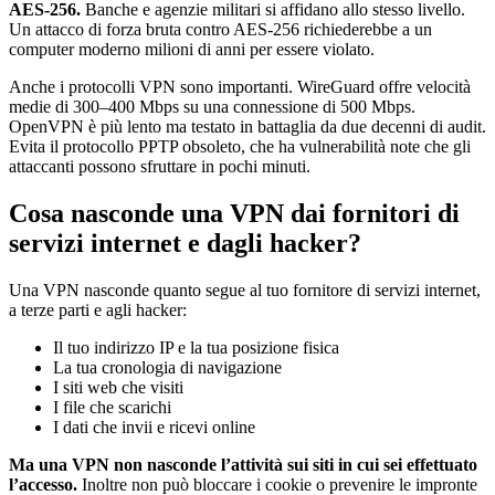
AES-256.
Banche e agenzie militari si affidano allo stesso livello.
Un attacco di forza bruta contro AES-256 richiederebbe a un
computer moderno milioni di anni per essere violato.
Anche i protocolli VPN sono importanti. WireGuard offre velocità
medie di 300–400 Mbps su una connessione di 500 Mbps.
OpenVPN è più lento ma testato in battaglia da due decenni di audit.
Evita il protocollo PPTP obsoleto, che ha vulnerabilità note che gli
attaccanti possono sfruttare in pochi minuti.
Cosa nasconde una VPN dai fornitori di
servizi internet e dagli hacker?
Una VPN nasconde quanto segue al tuo fornitore di servizi internet,
a terze parti e agli hacker:
Il tuo indirizzo IP e la tua posizione fisica
La tua cronologia di navigazione
I siti web che visiti
I file che scarichi
I dati che invii e ricevi online
Ma una VPN non nasconde l’attività sui siti in cui sei effettuato
l’accesso.
Inoltre non può bloccare i cookie o prevenire le impronte