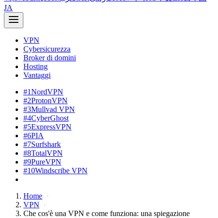
JA
VPN
Cybersicurezza
Broker di domini
Hosting
Vantaggi
#1
NordVPN
#2
ProtonVPN
#3
Mullvad VPN
#4
CyberGhost
#5
ExpressVPN
#6
PIA
#7
Surfshark
#8
TotalVPN
#9
PureVPN
#10
Windscribe VPN
Home
VPN
Che cos'è una VPN e come funziona: una spiegazione