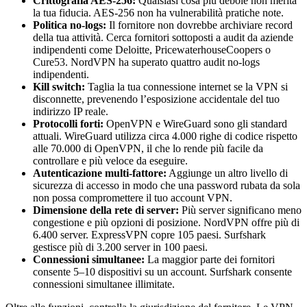
Crittografia AES-256:
Qualsiasi cosa più debole non merita
la tua fiducia. AES-256 non ha vulnerabilità pratiche note.
Politica no-logs:
Il fornitore non dovrebbe archiviare record
della tua attività. Cerca fornitori sottoposti a audit da aziende
indipendenti come Deloitte, PricewaterhouseCoopers o
Cure53. NordVPN ha superato quattro audit no-logs
indipendenti.
Kill switch:
Taglia la tua connessione internet se la VPN si
disconnette, prevenendo l’esposizione accidentale del tuo
indirizzo IP reale.
Protocolli forti:
OpenVPN e WireGuard sono gli standard
attuali. WireGuard utilizza circa 4.000 righe di codice rispetto
alle 70.000 di OpenVPN, il che lo rende più facile da
controllare e più veloce da eseguire.
Autenticazione multi-fattore:
Aggiunge un altro livello di
sicurezza di accesso in modo che una password rubata da sola
non possa compromettere il tuo account VPN.
Dimensione della rete di server:
Più server significano meno
congestione e più opzioni di posizione. NordVPN offre più di
6.400 server. ExpressVPN copre 105 paesi. Surfshark
gestisce più di 3.200 server in 100 paesi.
Connessioni simultanee:
La maggior parte dei fornitori
consente 5–10 dispositivi su un account. Surfshark consente
connessioni simultanee illimitate.