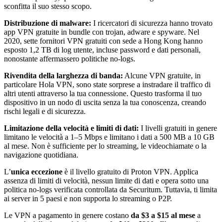
sconfitta il suo stesso scopo.
Distribuzione di malware:
I ricercatori di sicurezza hanno trovato
app VPN gratuite in bundle con trojan, adware e spyware. Nel
2020, sette fornitori VPN gratuiti con sede a Hong Kong hanno
esposto 1,2 TB di log utente, incluse password e dati personali,
nonostante affermassero politiche no-logs.
Rivendita della larghezza di banda:
Alcune VPN gratuite, in
particolare Hola VPN, sono state sorprese a instradare il traffico di
altri utenti attraverso la tua connessione. Questo trasforma il tuo
dispositivo in un nodo di uscita senza la tua conoscenza, creando
rischi legali e di sicurezza.
Limitazione della velocità e limiti di dati:
I livelli gratuiti in genere
limitano le velocità a 1–5 Mbps e limitano i dati a 500 MB a 10 GB
al mese. Non è sufficiente per lo streaming, le videochiamate o la
navigazione quotidiana.
L’
unica eccezione
è il livello gratuito di Proton VPN. Applica
assenza di limiti di velocità, nessun limite di dati e opera sotto una
politica no-logs verificata controllata da Securitum. Tuttavia, ti limita
ai server in 5 paesi e non supporta lo streaming o P2P.
Le VPN a pagamento in genere costano
da $3 a $15 al mese
a