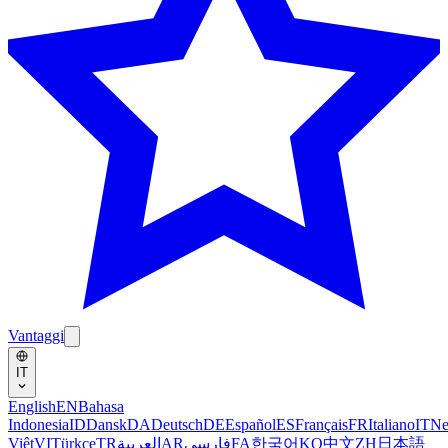
Vantaggi
IT
English
EN
Bahasa
Indonesia
ID
Dansk
DA
Deutsch
DE
Español
ES
Français
FR
Italiano
IT
Ne
Việt
VI
Türkçe
TR
العربية
AR
فارسی
FA
한국어
KO
中文
ZH
日本語