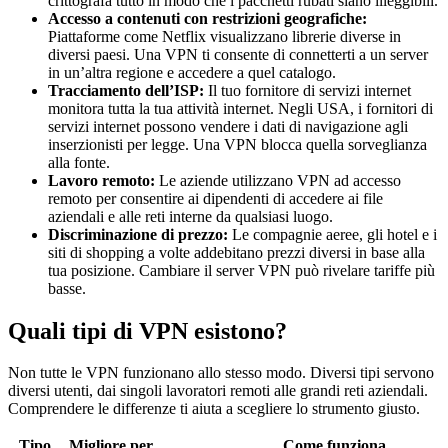
crittografa tutto in modo che i pacchetti rubati siano illeggibili.
Accesso a contenuti con restrizioni geografiche:
Piattaforme come Netflix visualizzano librerie diverse in
diversi paesi. Una VPN ti consente di connetterti a un server
in un’altra regione e accedere a quel catalogo.
Tracciamento dell’ISP:
Il tuo fornitore di servizi internet
monitora tutta la tua attività internet. Negli USA, i fornitori di
servizi internet possono vendere i dati di navigazione agli
inserzionisti per legge. Una VPN blocca quella sorveglianza
alla fonte.
Lavoro remoto:
Le aziende utilizzano VPN ad accesso
remoto per consentire ai dipendenti di accedere ai file
aziendali e alle reti interne da qualsiasi luogo.
Discriminazione di prezzo:
Le compagnie aeree, gli hotel e i
siti di shopping a volte addebitano prezzi diversi in base alla
tua posizione. Cambiare il server VPN può rivelare tariffe più
basse.
Quali tipi di VPN esistono?
Non tutte le VPN funzionano allo stesso modo. Diversi tipi servono
diversi utenti, dai singoli lavoratori remoti alle grandi reti aziendali.
Comprendere le differenze ti aiuta a scegliere lo strumento giusto.
Tipo
Migliore per
Come funziona