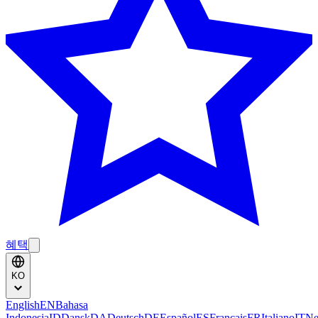
혜택
KO
English
EN
Bahasa
Indonesia
ID
Dansk
DA
Deutsch
DE
Español
ES
Français
FR
Italiano
IT
Ne