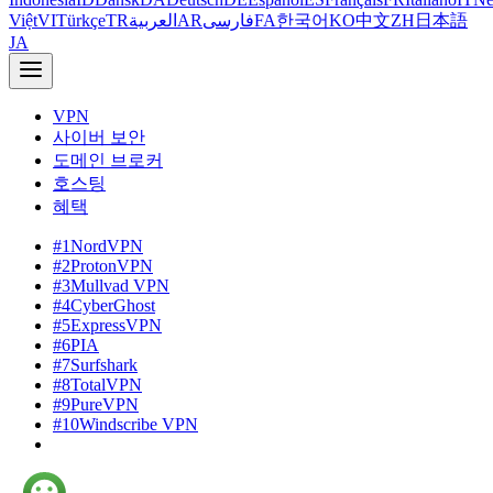
Việt
VI
Türkçe
TR
العربية
AR
فارسی
FA
한국어
KO
中文
ZH
日本語
JA
VPN
사이버 보안
도메인 브로커
호스팅
혜택
#1
NordVPN
#2
ProtonVPN
#3
Mullvad VPN
#4
CyberGhost
#5
ExpressVPN
#6
PIA
#7
Surfshark
#8
TotalVPN
#9
PureVPN
#10
Windscribe VPN