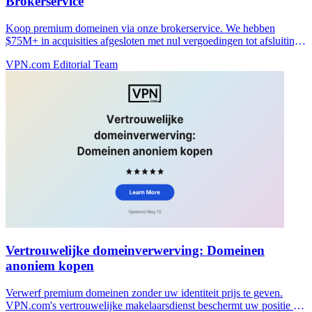
Brokerservice
Koop premium domeinen via onze brokerservice. We hebben
$75M+ in acquisities afgesloten met nul vergoedingen tot afsluiting.
Start vandaag nog uw vertrouwelijke aankoop.
VPN.com Editorial Team
Vertrouwelijke domeinverwerving: Domeinen
anoniem kopen
Verwerf premium domeinen zonder uw identiteit prijs te geven.
VPN.com's vertrouwelijke makelaarsdienst beschermt uw positie en