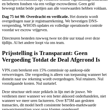
en beheren fondsen via een veilige escrowdienst. Geen geld
beweegt totdat beide partijen aan alle voorwaarden hebben voldaan.
Dag 75 tot 90: Overdracht en verificatie.
Het domein wordt
overgedragen naar je registraarrekening. We bevestigen DNS-
verspreiding, WHOIS-updates en volledige operationele controle
voordat we escrow vrijgeven.
Directeuren besteden ruwweg twee tot drie uur totaal over deze
tijdlijn. Al het andere loopt via ons team.
Prijsstelling is Transparant: Geen
Vergoeding Totdat de Deal Afgerond Is
VPN.com berekent een 15% commissie op aankoop-side
verwervingen. Die vergoeding is alleen van toepassing wanneer het
domein naar uw rekening wordt overgedragen. Nul retainers. Nul
voorafgaande kosten. Nul uurtarief.
Deze structuur stelt onze prikkels in lijn met de jouwe. We
verdienen meer wanneer we een beter akkoord onderhandelen, niet
wanneer we meer uren factureren. Over $75M aan gesloten
transacties, dit model heeft consistente beneden-marktwaarde
verwervingsprijzen voor onze klanten opgeleverd.