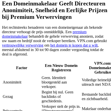
Een Domeinmakelaar Geeft Directeuren
Anonimiteit, Snelheid en Eerlijke Prijzen
bij Premium Verwervingen
Het rechtstreeks benaderen van een domeineigenaar als bekende
directeur verhoogt de prijs onmiddellijk. Een
premium
domeinmakelaar
behandelt de gehele verwerving anoniem, zodat
uw naam en bedrijf nooit de verkoper bereiken. VPN.com gebruikt
vertrouwelijke verwerving
om
het domein te kopen dat u wilt
,
meestal afsluitend in 30 tot 90 dagen zonder vergoeding totdat de
deal is afgerond.
VPN.com’
Een Nieuw Domein
Factor
Domeinmake
Registreren
Gebruike
Geen. Identiteit
Volledige heimelij
Anonimiteit
blootgesteld aan
uitreach met NDA’
verkoper.
Begint bij nul. Geen
Bestaande backlink
Gezag
backlinks of
en zichtbaarheid.
geschiedenis.
Verkoper stelt de prijs in.
Makelaar onderhan
Prijscontrole
“Directeurespremie”