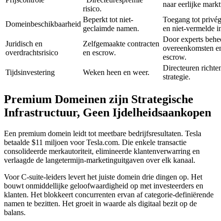
naar eerlijke mark
risico.
Beperkt tot niet-
Toegang tot privé
Domeinbeschikbaarheid
geclaimde namen.
en niet-vermelde i
Door experts behe
Juridisch en
Zelfgemaakte contracten
overeenkomsten en
overdrachtsrisico
en escrow.
escrow.
Directeuren richte
Tijdsinvestering
Weken heen en weer.
strategie.
Premium Domeinen zijn Strategische
Infrastructuur, Geen Ijdelheidsaankopen
Een premium domein leidt tot meetbare bedrijfsresultaten. Tesla
betaalde $11 miljoen voor Tesla.com. Die enkele transactie
consolideerde merkautoriteit, elimineerde klantenverwarring en
verlaagde de langetermijn-marketinguitgaven over elk kanaal.
Voor C-suite-leiders levert het juiste domein drie dingen op. Het
bouwt onmiddellijke geloofwaardigheid op met investeerders en
klanten. Het blokkeert concurrenten ervan af categorie-definiërende
namen te bezitten. Het groeit in waarde als digitaal bezit op de
balans.