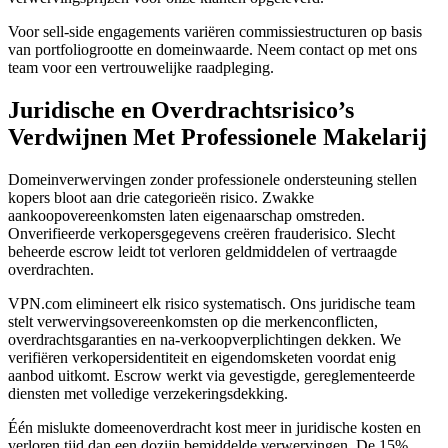
Voor sell-side engagements variëren commissiestructuren op basis
van portfoliogrootte en domeinwaarde. Neem contact op met ons
team voor een vertrouwelijke raadpleging.
Juridische en Overdrachtsrisico’s
Verdwijnen Met Professionele Makelarij
Domeinverwervingen zonder professionele ondersteuning stellen
kopers bloot aan drie categorieën risico. Zwakke
aankoopovereenkomsten laten eigenaarschap omstreden.
Onverifieerde verkopersgegevens creëren frauderisico. Slecht
beheerde escrow leidt tot verloren geldmiddelen of vertraagde
overdrachten.
VPN.com elimineert elk risico systematisch. Ons juridische team
stelt verwervingsovereenkomsten op die merkenconflicten,
overdrachtsgaranties en na-verkoopverplichtingen dekken. We
verifiëren verkopersidentiteit en eigendomsketen voordat enig
aanbod uitkomt. Escrow werkt via gevestigde, gereglementeerde
diensten met volledige verzekeringsdekking.
Één mislukte domeenoverdracht kost meer in juridische kosten en
verloren tijd dan een dozijn bemiddelde verwervingen. De 15%