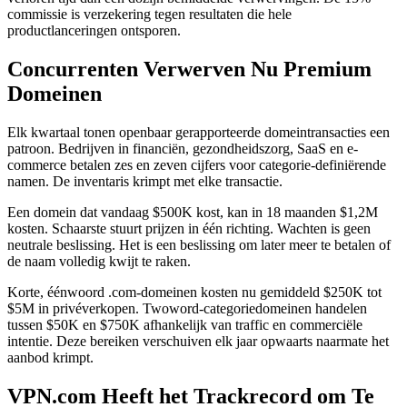
commissie is verzekering tegen resultaten die hele
productlanceringen ontsporen.
Concurrenten Verwerven Nu Premium
Domeinen
Elk kwartaal tonen openbaar gerapporteerde domeintransacties een
patroon. Bedrijven in financiën, gezondheidszorg, SaaS en e-
commerce betalen zes en zeven cijfers voor categorie-definiërende
namen. De inventaris krimpt met elke transactie.
Een domein dat vandaag $500K kost, kan in 18 maanden $1,2M
kosten. Schaarste stuurt prijzen in één richting. Wachten is geen
neutrale beslissing. Het is een beslissing om later meer te betalen of
de naam volledig kwijt te raken.
Korte, éénwoord .com-domeinen kosten nu gemiddeld $250K tot
$5M in privéverkopen. Twoword-categoriedomeinen handelen
tussen $50K en $750K afhankelijk van traffic en commerciële
intentie. Deze bereiken verschuiven elk jaar opwaarts naarmate het
aanbod krimpt.
VPN.com Heeft het Trackrecord om Te