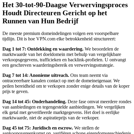
Het 30-tot-90-Daagse Verwervingsproces
Houdt Directeuren Gericht op het
Runnen van Hun Bedrijf
De meeste premium domeindelingen volgen een voorspelbare
tijdlijn. Dit is hoe VPN.com elke betrokkenheid structureert:
Dag 1 tot 7: Ontdekking en waardering.
We beoordelen de
marktwaarde van het doeldomein met behulp van vergelijkbare
verkoopsgegevens, trafficieken en backlink-profielen. U ontvangt
een geschreven waarderingsbereik en verwervingsstrategie.
Dag 7 tot 14: Anonieme uitreach.
Ons team neemt via
ontraceeerbare kanalen contact op met de domeineigenaar. We
peilen bereidheid om te verkopen zonder enige details van de koper
prijs te geven.
Dag 14 tot 45: Onderhandeling.
Deze fase omvat meerdere rondes
van aanbiedingen en tegengestelde aanbiedingen. We vergelijken
elk getal met geverifieerde marktgegevens. Het doel is eerlijke
marktwaarde, niet de aspiratieprijs van de verkoper.
Dag 45 tot 75: Juridisch en escrow.
We stellen de
aankoopovereenkomst op, verifiëren schone eigendomsgeschiedenis