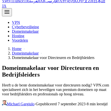
Việt
VI
Türkçe
TR
العربية
AR
فارسی
FA
한국어
KO
中文
ZH
日本語
JA
VPN
Cyberbeveiliging
Domeinmakelaar
Hosting
Voordelen
Home
Domeinmakelaar
Domeinmakelaar voor Directeuren en Bedrijfsleiders
Domeinmakelaar voor Directeuren en
Bedrijfsleiders
Heeft u de beste domeinmakelaar voor directeuren nodig? VPN.com
specialiseert zich in het beveiligen van premium domeinen op maat
voor bedrijfsleiders en professionals op hoog niveau.
Michael Gargiulo
·
Gepubliceerd 7 september 2023
·
8 min leestijd