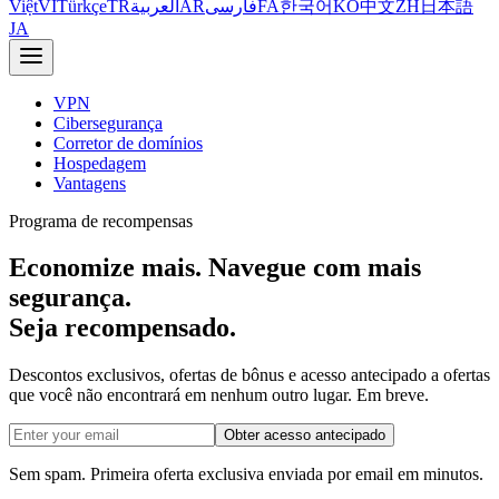
Việt
VI
Türkçe
TR
العربية
AR
فارسی
FA
한국어
KO
中文
ZH
日本語
JA
VPN
Cibersegurança
Corretor de domínios
Hospedagem
Vantagens
Programa de recompensas
Economize mais. Navegue com mais
segurança.
Seja recompensado.
Descontos exclusivos, ofertas de bônus e acesso antecipado a ofertas
que você não encontrará em nenhum outro lugar. Em breve.
Obter acesso antecipado
Sem spam. Primeira oferta exclusiva enviada por email em minutos.