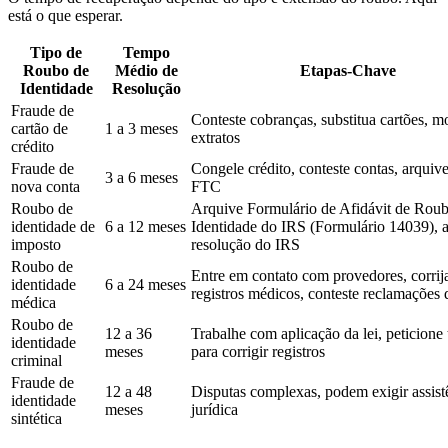
está o que esperar.
Tipo de
Tempo
Roubo de
Médio de
Etapas-Chave
Identidade
Resolução
Fraude de
Conteste cobranças, substitua cartões, m
cartão de
1 a 3 meses
extratos
crédito
Fraude de
Congele crédito, conteste contas, arquive
3 a 6 meses
nova conta
FTC
Roubo de
Arquive Formulário de Afidávit de Rou
identidade de
6 a 12 meses
Identidade do IRS (Formulário 14039), 
imposto
resolução do IRS
Roubo de
Entre em contato com provedores, corrij
identidade
6 a 24 meses
registros médicos, conteste reclamações 
médica
Roubo de
12 a 36
Trabalhe com aplicação da lei, peticione 
identidade
meses
para corrigir registros
criminal
Fraude de
12 a 48
Disputas complexas, podem exigir assist
identidade
meses
jurídica
sintética