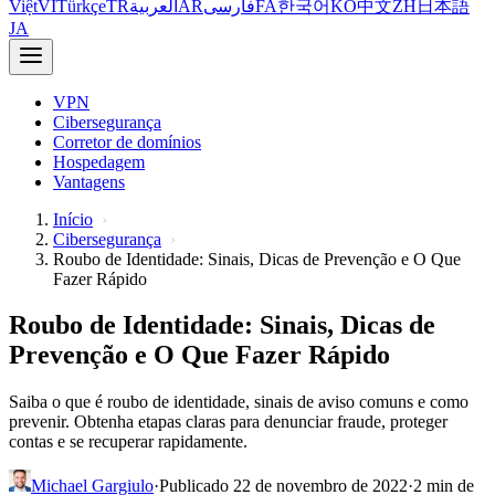
Việt
VI
Türkçe
TR
العربية
AR
فارسی
FA
한국어
KO
中文
ZH
日本語
JA
VPN
Cibersegurança
Corretor de domínios
Hospedagem
Vantagens
Início
Cibersegurança
Roubo de Identidade: Sinais, Dicas de Prevenção e O Que
Fazer Rápido
Roubo de Identidade: Sinais, Dicas de
Prevenção e O Que Fazer Rápido
Saiba o que é roubo de identidade, sinais de aviso comuns e como
prevenir. Obtenha etapas claras para denunciar fraude, proteger
contas e se recuperar rapidamente.
Michael Gargiulo
·
Publicado 22 de novembro de 2022
·
2 min de