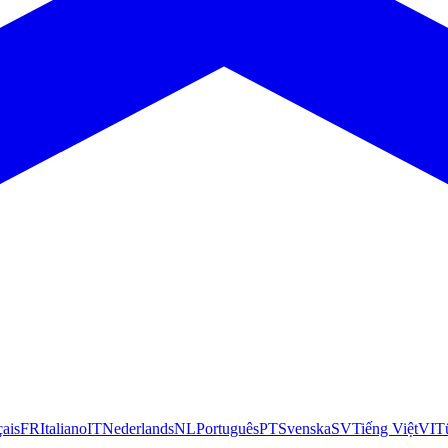
çais
FR
Italiano
IT
Nederlands
NL
Português
PT
Svenska
SV
Tiếng Việt
VI
T