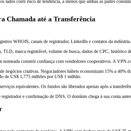
os lados corre risco de tendência, a menos que ambas as partes consinta
a Chamada até a Transferência
egistros WHOIS, canais de registrador, LinkedIn e contatos da indústri
TLD, marca registrável, volume de busca, dados de CPC, histórico de 
m nomeada constrói confiança com vendedores cooperativos. A VPN.c
s de negócios criativas. Negociadores hábeis economizam 15% a 40% 
o de US$ 1,775 milhões por US$ 1 milhão.
rviços equivalentes. Os fundos são liberados apenas após a transferê
e registrador e confirmação de DNS. O domínio chega à sua conta ante
r