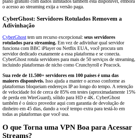
plano gratuito com dados ilimitados também está disponível, embora
o acesso ao streaming exija a versão paga.
CyberGhost: Servidores Rotulados Removem a
Adivinhação
CyberGhost
tem um recurso excepcional:
seus servidores
rotulados para streaming.
Em vez de adivinhar qual servidor
funciona com BBC iPlayer ou Netflix EUA, você procura um
servidor dedicado exatamente a essa plataforma e se conecta.
CyberGhost rotula servidores para mais de 50 serviços de streaming,
incluindo plataformas de nicho como Crunchyroll e Peacock.
Sua rede de 11.500+ servidores em 100 países é uma das
maiores disponíveis.
Isso ajuda a manter o acesso conforme as
plataformas bloqueiam endereços IP ao longo do tempo. A retenção
de velocidade foi de cerca de 85% em testes (aproximadamente 15%
de perda em WireGuard), sólido para HD e 4K. CyberGhost
também é o único provedor aqui com garantia de devolução de
dinheiro em 45 dias, dando a você tempo extra para testá-lo em
todas as plataformas que você usa.
O que Torna uma VPN Boa para Acessar
Streams?