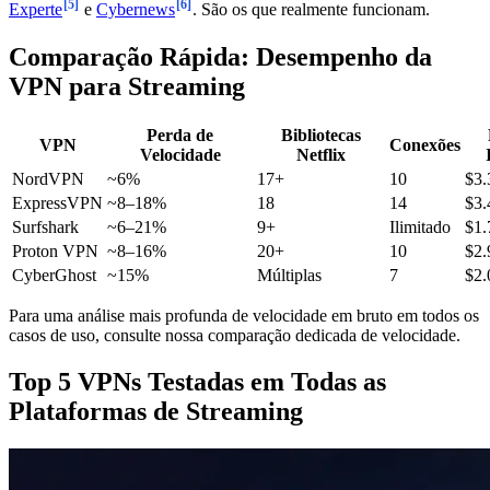
[5]
[6]
Experte
e
Cybernews
. São os que realmente funcionam.
Comparação Rápida: Desempenho da
VPN para Streaming
Perda de
Bibliotecas
VPN
Conexões
Velocidade
Netflix
NordVPN
~6%
17+
10
$3.
ExpressVPN
~8–18%
18
14
$3.
Surfshark
~6–21%
9+
Ilimitado
$1.
Proton VPN
~8–16%
20+
10
$2.
CyberGhost
~15%
Múltiplas
7
$2.
Para uma análise mais profunda de velocidade em bruto em todos os
casos de uso, consulte nossa comparação dedicada de velocidade.
Top 5 VPNs Testadas em Todas as
Plataformas de Streaming