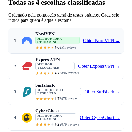
Todas as 4 escolhas classificadas
Ordenado pela pontuação geral de testes práticos. Cada selo
indica para quem é aquela escolha.
NordVPN
MELHOR PARA
Obter NordVPN
→
1
STREAMING
4.6
2M reviews
Accesses 10+ services reliably · fas
ExpressVPN
MELHOR
Obter ExpressVPN
→
2
VELOCIDADE
4.7
889K reviews
Buffer-free 4K everywhere · Ligh
Surfshark
MELHOR CUSTO-
Obter Surfshark
→
3
BENEFÍCIO
4.7
397K reviews
From $1.99/mo · unlimited devic
CyberGhost
MELHOR PARA
Obter CyberGhost
→
4
STREAMING
4.2
207K reviews
Servers labeled by streaming plat