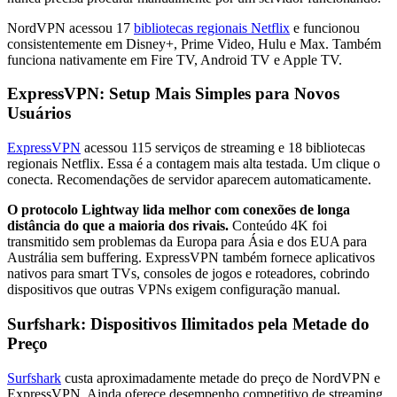
NordVPN acessou 17
bibliotecas regionais Netflix
e funcionou
consistentemente em Disney+, Prime Video, Hulu e Max. Também
funciona nativamente em Fire TV, Android TV e Apple TV.
ExpressVPN: Setup Mais Simples para Novos
Usuários
ExpressVPN
acessou 115 serviços de streaming e 18 bibliotecas
regionais Netflix. Essa é a contagem mais alta testada. Um clique o
conecta. Recomendações de servidor aparecem automaticamente.
O protocolo Lightway lida melhor com conexões de longa
distância do que a maioria dos rivais.
Conteúdo 4K foi
transmitido sem problemas da Europa para Ásia e dos EUA para
Austrália sem buffering. ExpressVPN também fornece aplicativos
nativos para smart TVs, consoles de jogos e roteadores, cobrindo
dispositivos que outras VPNs exigem configuração manual.
Surfshark: Dispositivos Ilimitados pela Metade do
Preço
Surfshark
custa aproximadamente metade do preço de NordVPN e
ExpressVPN. Ainda oferece desempenho competitivo de streaming.