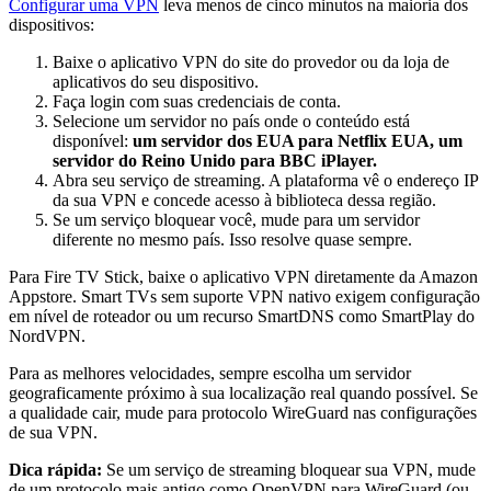
Configurar uma VPN
leva menos de cinco minutos na maioria dos
dispositivos:
Baixe o aplicativo VPN do site do provedor ou da loja de
aplicativos do seu dispositivo.
Faça login com suas credenciais de conta.
Selecione um servidor no país onde o conteúdo está
disponível:
um servidor dos EUA para Netflix EUA, um
servidor do Reino Unido para BBC iPlayer.
Abra seu serviço de streaming. A plataforma vê o endereço IP
da sua VPN e concede acesso à biblioteca dessa região.
Se um serviço bloquear você, mude para um servidor
diferente no mesmo país. Isso resolve quase sempre.
Para Fire TV Stick, baixe o aplicativo VPN diretamente da Amazon
Appstore. Smart TVs sem suporte VPN nativo exigem configuração
em nível de roteador ou um recurso SmartDNS como SmartPlay do
NordVPN.
Para as melhores velocidades, sempre escolha um servidor
geograficamente próximo à sua localização real quando possível. Se
a qualidade cair, mude para protocolo WireGuard nas configurações
de sua VPN.
Dica rápida:
Se um serviço de streaming bloquear sua VPN, mude
de um protocolo mais antigo como OpenVPN para WireGuard (ou