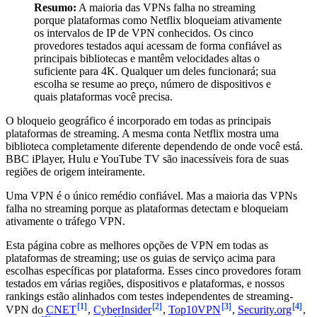
Resumo:
A maioria das VPNs falha no streaming
porque plataformas como Netflix bloqueiam ativamente
os intervalos de IP de VPN conhecidos. Os cinco
provedores testados aqui acessam de forma confiável as
principais bibliotecas e mantêm velocidades altas o
suficiente para 4K. Qualquer um deles funcionará; sua
escolha se resume ao preço, número de dispositivos e
quais plataformas você precisa.
O bloqueio geográfico é incorporado em todas as principais
plataformas de streaming. A mesma conta Netflix mostra uma
biblioteca completamente diferente dependendo de onde você está.
BBC iPlayer, Hulu e YouTube TV são inacessíveis fora de suas
regiões de origem inteiramente.
Uma VPN é o único remédio confiável. Mas a maioria das VPNs
falha no streaming porque as plataformas detectam e bloqueiam
ativamente o tráfego VPN.
Esta página cobre as melhores opções de VPN em todas as
plataformas de streaming; use os guias de serviço acima para
escolhas específicas por plataforma. Esses cinco provedores foram
testados em várias regiões, dispositivos e plataformas, e nossos
rankings estão alinhados com testes independentes de streaming-
[1]
[2]
[3]
[4]
VPN do
CNET
,
CyberInsider
,
Top10VPN
,
Security.org
,