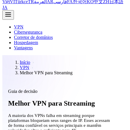
Việt
VI
Türkçe
TR
العربية
AR
فارسی
FA
한국어
KO
中文
ZH
日本語
JA
VPN
Cibersegurança
Corretor de domínios
Hospedagem
Vantagens
Início
VPN
Melhor VPN para Streaming
Guia de decisão
Melhor VPN para Streaming
A maioria dos VPNs falha em streaming porque
plataformas bloqueiam seus ranges de IP. Esses acessam
de forma confiável os serviços principais e mantêm