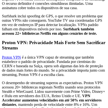
O recurso definidor é conexões simultâneas ilimitadas. Uma
assinatura cobre todos os dispositivos de sua casa.
Surfshark inclui spoofing de GPS, o que resolve um problema que
outras VPNs não conseguem. YouTube TV usa coordenadas GPS
em vez de endereços IP para detectar localização. VPNs padrão
falham em dispositivos móveis por isso.
Surfshark também
acessou 22+ bibliotecas Netflix em alguns cenários de teste.
Proton VPN: Privacidade Mais Forte Sem Sacrificar
Streams
Proton VPN
é a única VPN capaz de streaming que também
estabelece o padrão de privacidade. Fundada por cientistas do
CERN e baseada na Suíça, opera sob algumas das leis de proteção
de dados mais fortes do mundo. Se a privacidade importa junto com
streaming, Proton VPN é a escolha clara.
O desempenho de streaming superou as expectativas. Proton VPN
acessou 20+ bibliotecas regionais Netflix usando seus protocolos
Stealth e WireGuard. Lidou suavemente com Prime Video, Disney+
e Hulu em servidores dos EUA, Reino Unido e UE.
VPN
Accelerator aumentou velocidades em até 50% em servidores
distantes
, mantendo perda de velocidade entre 8% e 16%. Um