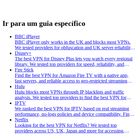
Ir para um guia específico
BBC iPlayer
BBC iPlayer only works in the UK and blocks most VPNs.
We tested providers for obfuscation and UK server reliability.
See the best VPN for BBC iPlayer.
Disney+
The best VPN for Disney Plus lets you watch every regional
library. We tested top providers for speed, reliability, and
device support.
Fire Stick
Find the best VPN for Amazon Fire TV with a native app,
fast servers, and reliable access to geo-restricted streaming
libraries in 4K.
Hulu
Hulu blocks most VPNs through IP blacklists and traffic
analysis. We tested top providers to find the best VPN for
Hulu that works around blocks.
IPTV
We ranked the best VPN for IPTV based on real streaming
performance, no-logs policies and device compatibility. Find
the right one and get started now.
Netflix
Looking for the best VPN for Netflix? We tested top
providers across US, UK, Japan and more for accessing,
speed and streaming reliability. Compare top picks.