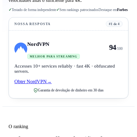
velocidades altas o suficiente para 4K.
✓
Testado de forma independente
✓
Sem rankings patrocinados
Destaque em
Forbes
NOSSA RESPOSTA
#1 de 4
NordVPN
94
/100
MELHOR PARA STREAMING
Accesses 10+ services reliably · fast 4K · obfuscated
servers.
Obter NordVPN
→
Garantia de devolução de dinheiro em 30 dias
O ranking