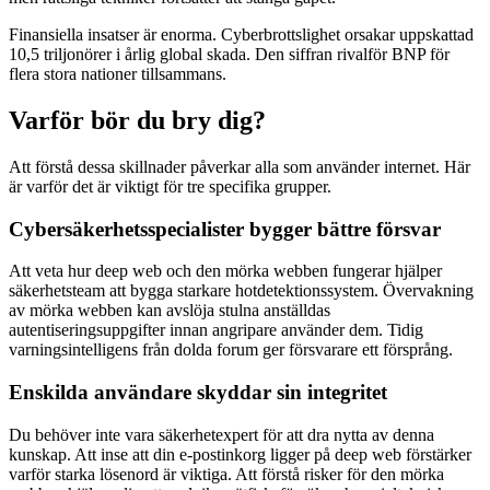
Finansiella insatser är enorma. Cyberbrottslighet orsakar uppskattad
10,5 triljonörer i årlig global skada. Den siffran rivalför BNP för
flera stora nationer tillsammans.
Varför bör du bry dig?
Att förstå dessa skillnader påverkar alla som använder internet. Här
är varför det är viktigt för tre specifika grupper.
Cybersäkerhetsspecialister bygger bättre försvar
Att veta hur deep web och den mörka webben fungerar hjälper
säkerhetsteam att bygga starkare hotdetektionssystem. Övervakning
av mörka webben kan avslöja stulna anställdas
autentiseringsuppgifter innan angripare använder dem. Tidig
varningsintelligens från dolda forum ger försvarare ett försprång.
Enskilda användare skyddar sin integritet
Du behöver inte vara säkerhetexpert för att dra nytta av denna
kunskap. Att inse att din e-postinkorg ligger på deep web förstärker
varför starka lösenord är viktiga. Att förstå risker för den mörka