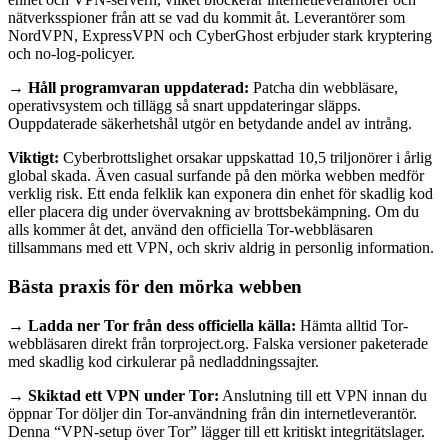
nätverksspioner från att se vad du kommit åt. Leverantörer som
NordVPN, ExpressVPN och CyberGhost erbjuder stark kryptering
och no-log-policyer.
→ Håll programvaran uppdaterad:
Patcha din webbläsare,
operativsystem och tillägg så snart uppdateringar släpps.
Ouppdaterade säkerhetshål utgör en betydande andel av intrång.
Viktigt:
Cyberbrottslighet orsakar uppskattad 10,5 triljonörer i årlig
global skada. Även casual surfande på den mörka webben medför
verklig risk. Ett enda felklik kan exponera din enhet för skadlig kod
eller placera dig under övervakning av brottsbekämpning. Om du
alls kommer åt det, använd den officiella Tor-webbläsaren
tillsammans med ett VPN, och skriv aldrig in personlig information.
Bästa praxis för den mörka webben
→ Ladda ner Tor från dess officiella källa:
Hämta alltid Tor-
webbläsaren direkt från torproject.org. Falska versioner paketerade
med skadlig kod cirkulerar på nedladdningssajter.
→ Skiktad ett VPN under Tor:
Anslutning till ett VPN innan du
öppnar Tor döljer din Tor-användning från din internetleverantör.
Denna “VPN-setup över Tor” lägger till ett kritiskt integritätslager.