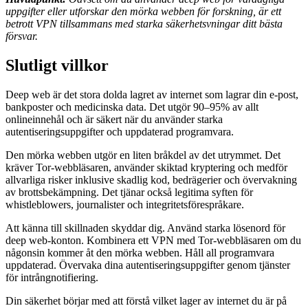
uppgifter eller utforskar den mörka webben för forskning, är ett
betrott VPN tillsammans med starka säkerhetsvningar ditt bästa
försvar.
Slutligt villkor
Deep web är det stora dolda lagret av internet som lagrar din e-post,
bankposter och medicinska data. Det utgör 90–95% av allt
onlineinnehål och är säkert när du använder starka
autentiseringsuppgifter och uppdaterad programvara.
Den mörka webben utgör en liten bråkdel av det utrymmet. Det
kräver Tor-webbläsaren, använder skiktad kryptering och medför
allvarliga risker inklusive skadlig kod, bedrägerier och övervakning
av brottsbekämpning. Det tjänar också legitima syften för
whistleblowers, journalister och integritetsförespråkare.
Att känna till skillnaden skyddar dig. Använd starka lösenord för
deep web-konton. Kombinera ett VPN med Tor-webbläsaren om du
någonsin kommer åt den mörka webben. Håll all programvara
uppdaterad. Övervaka dina autentiseringsuppgifter genom tjänster
för intrångnotifiering.
Din säkerhet börjar med att förstå vilket lager av internet du är på