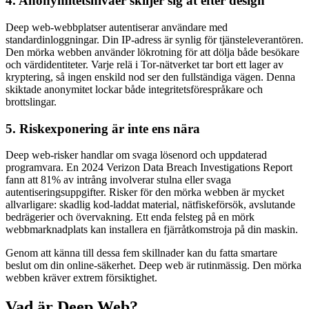
4. Anonymitetsnivåer skiljer sig åt efter design
Deep web-webbplatser autentiserar användare med
standardinloggningar. Din IP-adress är synlig för tjänsteleverantören.
Den mörka webben använder lökrotning för att dölja både besökare
och värdidentiteter. Varje relä i Tor-nätverket tar bort ett lager av
kryptering, så ingen enskild nod ser den fullständiga vägen. Denna
skiktade anonymitet lockar både integritetsförespråkare och
brottslingar.
5. Riskexponering är inte ens nära
Deep web-risker handlar om svaga lösenord och uppdaterad
programvara. En 2024 Verizon Data Breach Investigations Report
fann att 81% av intrång involverar stulna eller svaga
autentiseringsuppgifter. Risker för den mörka webben är mycket
allvarligare: skadlig kod-laddat material, nätfiskeförsök, avslutande
bedrägerier och övervakning. Ett enda felsteg på en mörk
webbmarknadplats kan installera en fjärråtkomstroja på din maskin.
Genom att känna till dessa fem skillnader kan du fatta smartare
beslut om din online-säkerhet. Deep web är rutinmässig. Den mörka
webben kräver extrem försiktighet.
Vad är Deep Web?