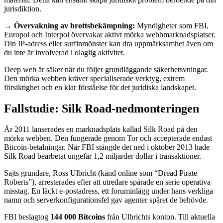
jurisdiktion.
→ Övervakning av brottsbekämpning:
Myndigheter som FBI,
Europol och Interpol övervakar aktivt mörka webbmarknadsplatser.
Din IP-adress eller surfinmönster kan dra uppmärksamhet även om
du inte är involverad i olaglig aktivitet.
Deep web är säker när du följer grundläggande säkerhetsvningar.
Den mörka webben kräver specialiserade verktyg, extrem
försiktighet och en klar förståelse för det juridiska landskapet.
Fallstudie: Silk Road-nedmonteringen
År 2011 lanserades en marknadsplats kallad Silk Road på den
mörka webben. Den fungerade genom Tor och accepterade endast
Bitcoin-betalningar. När FBI stängde det ned i oktober 2013 hade
Silk Road bearbetat ungefär 1,2 miljarder dollar i transaktioner.
Sajts grundare, Ross Ulbricht (känd online som “Dread Pirate
Roberts”), arresterades efter att utredare spårade en serie operativa
misstag. En läckt e-postadress, ett foruminlägg under hans verkliga
namn och serverkonfigurationsfel gav agenter spåret de behövde.
FBI beslagtog
144 000 Bitcoins
från Ulbrichts konton. Till aktuella