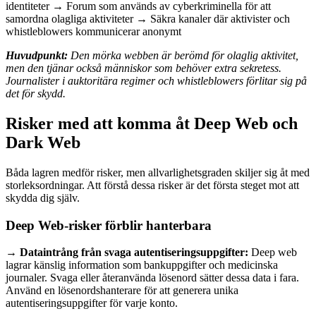
identiteter → Forum som används av cyberkriminella för att
samordna olagliga aktiviteter → Säkra kanaler där aktivister och
whistleblowers kommunicerar anonymt
Huvudpunkt:
Den mörka webben är berömd för olaglig aktivitet,
men den tjänar också människor som behöver extra sekretess.
Journalister i auktoritära regimer och whistleblowers förlitar sig på
det för skydd.
Risker med att komma åt Deep Web och
Dark Web
Båda lagren medför risker, men allvarlighetsgraden skiljer sig åt med
storleksordningar. Att förstå dessa risker är det första steget mot att
skydda dig själv.
Deep Web-risker förblir hanterbara
→ Dataintrång från svaga autentiseringsuppgifter:
Deep web
lagrar känslig information som bankuppgifter och medicinska
journaler. Svaga eller återanvända lösenord sätter dessa data i fara.
Använd en lösenordshanterare för att generera unika
autentiseringsuppgifter för varje konto.