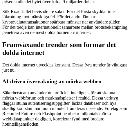
priser skulle det bytet överskrida 9 miljarder dollar.
Silk Road-fallet bevisade tre saker. För det första skyddar inte
lökrotning mot mänskliga fel. För det andra lämnar
kryptovalutatransaktioner spårbara mönster när användare glider.
För det tredje kan internationellt samarbete mellan brottsbekämpning
penetrera även de mest dolda hörnen av internet.
Framväxande trender som formar det
dolda internet
Det dolda internet utvecklas konstant. Dessa fyra trender är viktigast
just nu.
AI-driven övervakning av mörka webben
Säkerhetsteam använder nu artificiell intelligens för att skanna
mörka webbforum och marknadsplatser i realtid. Dessa verktyg
flaggar stulna autentiseringsuppgifter, läckta databaser och nya
skadlig kod-stammar inom minuter från deras utseende. Företag som
Recorded Future och Flashpoint bearbetar miljontals mörka
webbdatapunkter dagligen, korrelerar fynd med bredare
hotintelligensflöden.