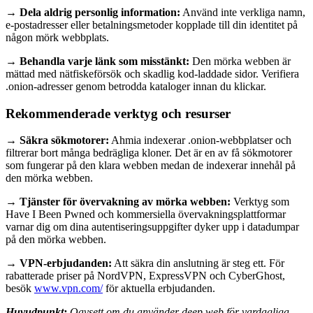
→ Dela aldrig personlig information:
Använd inte verkliga namn,
e-postadresser eller betalningsmetoder kopplade till din identitet på
någon mörk webbplats.
→ Behandla varje länk som misstänkt:
Den mörka webben är
mättad med nätfiskeförsök och skadlig kod-laddade sidor. Verifiera
.onion-adresser genom betrodda kataloger innan du klickar.
Rekommenderade verktyg och resurser
→ Säkra sökmotorer:
Ahmia indexerar .onion-webbplatser och
filtrerar bort många bedrägliga kloner. Det är en av få sökmotorer
som fungerar på den klara webben medan de indexerar innehål på
den mörka webben.
→ Tjänster för övervakning av mörka webben:
Verktyg som
Have I Been Pwned och kommersiella övervakningsplattformar
varnar dig om dina autentiseringsuppgifter dyker upp i datadumpar
på den mörka webben.
→ VPN-erbjudanden:
Att säkra din anslutning är steg ett. För
rabatterade priser på NordVPN, ExpressVPN och CyberGhost,
besök
www.vpn.com/
för aktuella erbjudanden.
Huvudpunkt:
Oavsett om du använder deep web för vardagliga