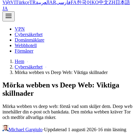
Việt
VI
Türkçe
TR
العربية
AR
فارسی
FA
한국어
KO
中文
ZH
日本語
JA
VPN
Cybersäkerhet
Domänmäklare
Webbhotell
Förmåner
Hem
Cybersäkerhet
Mörka webben vs Deep Web: Viktiga skillnader
Mörka webben vs Deep Web: Viktiga
skillnader
Mörka webben vs deep web: förstå vad som skiljer dem. Deep web
innehåller din e-post och bankdata. Den mörka webben kräver Tor
och medför allvarliga risker.
Michael Gargiulo
·
Uppdaterad 1 augusti 2026
·
16 min läsning