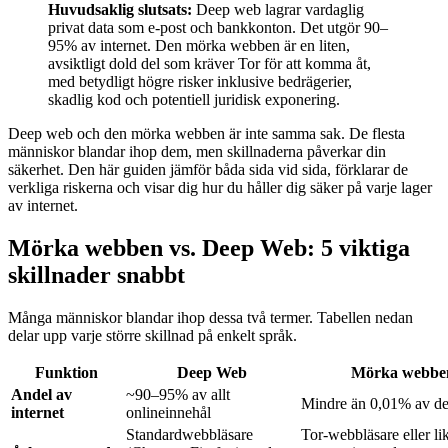
Huvudsaklig slutsats:
Deep web lagrar vardaglig
privat data som e-post och bankkonton. Det utgör 90–
95% av internet. Den mörka webben är en liten,
avsiktligt dold del som kräver Tor för att komma åt,
med betydligt högre risker inklusive bedrägerier,
skadlig kod och potentiell juridisk exponering.
Deep web och den mörka webben är inte samma sak. De flesta
människor blandar ihop dem, men skillnaderna påverkar din
säkerhet. Den här guiden jämför båda sida vid sida, förklarar de
verkliga riskerna och visar dig hur du håller dig säker på varje lager
av internet.
Mörka webben vs. Deep Web: 5 viktiga
skillnader snabbt
Många människor blandar ihop dessa två termer. Tabellen nedan
delar upp varje större skillnad på enkelt språk.
Funktion
Deep Web
Mörka webbe
Andel av
~90–95% av allt
Mindre än 0,01% av d
internet
onlineinnehål
Standardwebbläsare
Tor-webbläsare eller l