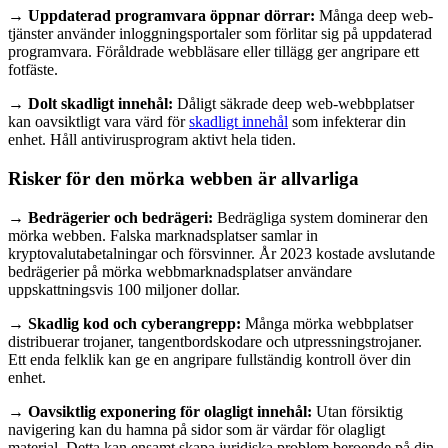
→ Uppdaterad programvara öppnar dörrar:
Många deep web-
tjänster använder inloggningsportaler som förlitar sig på uppdaterad
programvara. Föråldrade webbläsare eller tillägg ger angripare ett
fotfäste.
→ Dolt skadligt innehål:
Dåligt säkrade deep web-webbplatser
kan oavsiktligt vara värd för
skadligt innehål
som infekterar din
enhet. Håll antivirusprogram aktivt hela tiden.
Risker för den mörka webben är allvarliga
→ Bedrägerier och bedrägeri:
Bedrägliga system dominerar den
mörka webben. Falska marknadsplatser samlar in
kryptovalutabetalningar och försvinner. År 2023 kostade avslutande
bedrägerier på mörka webbmarknadsplatser användare
uppskattningsvis 100 miljoner dollar.
→ Skadlig kod och cyberangrepp:
Många mörka webbplatser
distribuerar trojaner, tangentbordskodare och utpressningstrojaner.
Ett enda felklik kan ge en angripare fullständig kontroll över din
enhet.
→ Oavsiktlig exponering för olagligt innehål:
Utan försiktig
navigering kan du hamna på sidor som är värdar för olagligt
material. Detta kan ensamt skapa juridiska problem beroende på din