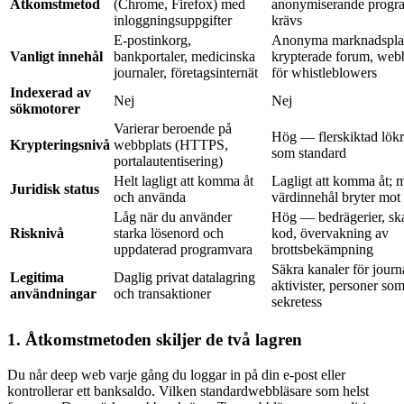
Åtkomstmetod
(Chrome, Firefox) med
anonymiserande progr
inloggningsuppgifter
krävs
E-postinkorg,
Anonyma marknadsplat
Vanligt innehål
bankportaler, medicinska
krypterade forum, webb
journaler, företagsinternät
för whistleblowers
Indexerad av
Nej
Nej
sökmotorer
Varierar beroende på
Hög — flerskiktad lökr
Krypteringsnivå
webbplats (HTTPS,
som standard
portalautentisering)
Helt lagligt att komma åt
Lagligt att komma åt; 
Juridisk status
och använda
värdinnehål bryter mot 
Låg när du använder
Hög — bedrägerier, sk
Risknivå
starka lösenord och
kod, övervakning av
uppdaterad programvara
brottsbekämpning
Säkra kanaler för journa
Legitima
Daglig privat datalagring
aktivister, personer so
användningar
och transaktioner
sekretess
1. Åtkomstmetoden skiljer de två lagren
Du når deep web varje gång du loggar in på din e-post eller
kontrollerar ett banksaldo. Vilken standardwebbläsare som helst