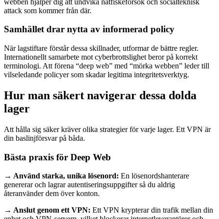
webben hjälper dig att undvika nätfiskeförsök och socialteknisk
attack som kommer från där.
Samhället drar nytta av informerad policy
När lagstiftare förstår dessa skillnader, utformar de bättre regler.
Internationellt samarbete mot cyberbrottslighet beror på korrekt
terminologi. Att förena “deep web” med “mörka webben” leder till
vilseledande policyer som skadar legitima integritetsverktyg.
Hur man säkert navigerar dessa dolda
lager
Att hålla sig säker kräver olika strategier för varje lager. Ett VPN är
din baslinjförsvar på båda.
Bästa praxis för Deep Web
→ Använd starka, unika lösenord:
En lösenordshanterare
genererar och lagrar autentiseringsuppgifter så du aldrig
återanvänder dem över konton.
→ Anslut genom ett VPN:
Ett VPN krypterar din trafik mellan din
enhet och VPN-servern, vilket blockerar internetleverantörer och