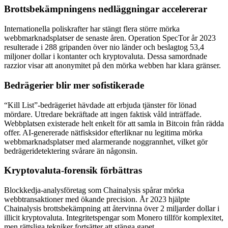
Brottsbekämpningens nedläggningar accelererar
Internationella poliskrafter har stängt flera större mörka
webbmarknadsplatser de senaste åren. Operation SpecTor år 2023
resulterade i 288 gripanden över nio länder och beslagtog 53,4
miljoner dollar i kontanter och kryptovaluta. Dessa samordnade
razzior visar att anonymitet på den mörka webben har klara gränser.
Bedrägerier blir mer sofistikerade
“Kill List”-bedrägeriet hävdade att erbjuda tjänster för lönad
mördare. Utredare bekräftade att ingen faktisk våld inträffade.
Webbplatsen existerade helt enkelt för att samla in Bitcoin från rädda
offer. AI-genererade nätfisksidor efterliknar nu legitima mörka
webbmarknadsplatser med alarmerande noggrannhet, vilket gör
bedrägeridetektering svårare än någonsin.
Kryptovaluta-forensik förbättras
Blockkedja-analysföretag som Chainalysis spårar mörka
webbtransaktioner med ökande precision. År 2023 hjälpte
Chainalysis brottsbekämpning att återvinna över 2 miljarder dollar i
illicit kryptovaluta. Integritetspengar som Monero tillför komplexitet,
men rättsliga tekniker fortsätter att stänga gapet.