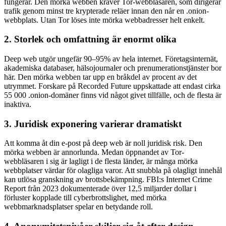
fungerar. Den mörka webben kräver Tor-webbläsaren, som dirigerar
trafik genom minst tre krypterade reläer innan den når en .onion-
webbplats. Utan Tor löses inte mörka webbadresser helt enkelt.
2. Storlek och omfattning är enormt olika
Deep web utgör ungefär 90–95% av hela internet. Företagsinternät,
akademiska databaser, hälsojournaler och prenumerationstjänster bor
här. Den mörka webben tar upp en bråkdel av procent av det
utrymmet. Forskare på Recorded Future uppskattade att endast cirka
55 000 .onion-domäner finns vid något givet tillfälle, och de flesta är
inaktiva.
3. Juridisk exponering varierar dramatiskt
Att komma åt din e-post på deep web är noll juridisk risk. Den
mörka webben är annorlunda. Medan öppnandet av Tor-
webbläsaren i sig är lagligt i de flesta länder, är många mörka
webbplatser värdar för olagliga varor. Att snubbla på olagligt innehål
kan utlösa granskning av brottsbekämpning. FBI:s Internet Crime
Report från 2023 dokumenterade över 12,5 miljarder dollar i
förluster kopplade till cyberbrottslighet, med mörka
webbmarknadsplatser spelar en betydande roll.