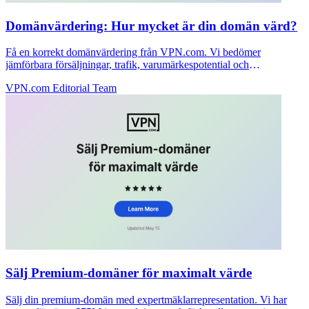
Domänvärdering: Hur mycket är din domän värd?
Få en korrekt domänvärdering från VPN.com. Vi bedömer
jämförbara försäljningar, trafik, varumärkespotential och
marknadskrav för att prissätta din domän rätt.
VPN.com Editorial Team
Sälj Premium-domäner för maximalt värde
Sälj din premium-domän med expertmäklarrepresentation. Vi har