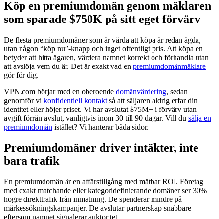
Köp en premiumdomän genom mäklaren
som sparade $750K på sitt eget förvärv
De flesta premiumdomäner som är värda att köpa är redan ägda,
utan någon “köp nu”-knapp och inget offentligt pris. Att köpa en
betyder att hitta ägaren, värdera namnet korrekt och förhandla utan
att avslöja vem du är. Det är exakt vad en
premiumdomänmäklare
gör för dig.
VPN.com börjar med en oberoende
domänvärdering
, sedan
genomför vi
konfidentiell kontakt
så att säljaren aldrig erfar din
identitet eller höjer priset. Vi har avslutat $75M+ i förvärv utan
avgift förrän avslut, vanligtvis inom 30 till 90 dagar. Vill du
sälja en
premiumdomän
istället? Vi hanterar båda sidor.
Premiumdomäner driver intäkter, inte
bara trafik
En premiumdomän är en affärstillgång med mätbar ROI. Företag
med exakt matchande eller kategoridefinierande domäner ser 30%
högre direkttrafik från inmatning. De spenderar mindre på
märkessökningskampanjer. De avslutar partnerskap snabbare
eftersom namnet signalerar auktoritet.