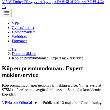
Việt
VI
Türkçe
TR
العربية
AR
فارسی
FA
한국어
KO
中文
ZH
日本語
JA
VPN
Cybersäkerhet
Domänmäklare
Webbhotell
Förmåner
Hem
Domänmäklare
Köp en premiumdomän: Expert mäklarservice
Köp en premiumdomän: Expert
mäklarservice
Köp premiumdomäner genom vår mäklarservice. Vi har avslutat
$75M+ i förvärv utan avgift förrän avslut. Starta ditt konfidentiella
köp idag.
VPN.com Editorial Team
·
Publicerad 15 maj 2026
·
7 min läsning