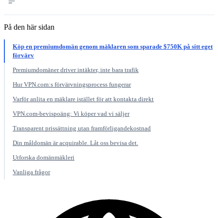
På den här sidan
Köp en premiumdomän genom mäklaren som sparade $750K på sitt eget
förvärv
Premiumdomäner driver intäkter, inte bara trafik
Hur VPN.com:s förvärvningsprocess fungerar
Varför anlita en mäklare istället för att kontakta direkt
VPN.com-bevispoäng: Vi köper vad vi säljer
Transparent prissättning utan framförligandekostnad
Din måldomän är acquirable. Låt oss bevisa det.
Utforska domänmäkleri
Vanliga frågor