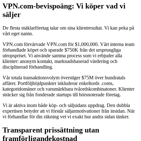
VPN.com-bevispoäng: Vi köper vad vi
säljer
De flesta mäklarföretag talar om sina klientresultat. Vi kan peka på
vårt eget namn.
VPN.com förvärvade VPN.com för $1,000,000. Vårt interna team
förhandlade köpet och sparade $750K från det ursprungliga
utropspriset. Vi använde samma process som vi erbjuder alla
klienter: anonym kontakt, marknadsbaserad värdering och
disciplinerad förhandling.
Vår totala transaktionsvolym överstiger $75M över hundratals
affärer. Portföljhöjdpunkter inkluderar enkeltords .coms,
kategoridomäner och varumärkbara tvåordskombinatoner. Klienter
sträcker sig från fonderade startups till börsnoterade företag.
Vi är aktiva inom både köp- och säljsidans uppdrag. Den dubbla
expertisen betyder att vi förstår säljarmotivationer från insidan. När
vi förhandlar för din räkning vet vi exakt hur andra sidan tänker.
Transparent prissättning utan
framförligandekostnad