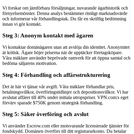
Vi forskar om jämförbara försäljningar, nuvarande ägarhistorik och
förnyelsemönster. Denna analys bestämmer rimligt marknadsvärde
och informerar vår förhandlingstak. Du får en skriftlig bedömning
innan vi gör kontakt.
Steg 3: Anonym kontakt med ägaren
Vi kontaktar domänägaren utan att avslöja din identitet. Anonymitet
är kritisk. Ägare höjer priserna när de upptäcker företagsköpare.
Våra mäklare använder beprövade ramverk för att öppna samtal och
bedöma säljarens motivation.
Steg 4: Förhandling och affärsstrukturering
Det är här vi tjänar vår avgift. Våra mäklare förhandlar pris,
betalningsvillkor, överföringstidlinjer och depositionsvillkor. Vi har
avslutat affärer till 40% under initiala utropspriser. VPN.com:s eget
förvärv sparade $750K genom strategisk förhandling.
Steg 5: Säker överföring och avslut
Vi använder Escrow.com eller motsvarande licensierade tjänster för
fondskydd. Domänen överförs till ditt registrararkonto. Du betalar