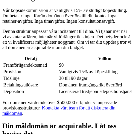
Vår köpsidekommission är vanligtvis 15% av slutligt köpeskilling.
Du betalar inget förrän domänen överförs till ditt konto. Inga
retainer-avgifter. Inga timavgifter. Ingen konsultationsavgift.
Denna struktur anpassar våra incitament till dina. Vi tjänar mer när
vi avslutar affären, inte när vi förlänger tidslinjen. Det betyder också
att vi kvalificerar möjligheter noggrant. Om vi tar ditt uppdrag tror vi
att domänen är acquirable inom din budget.
Detalj
Villkor
Framförligandekostnad
$0
Provision
Vanligtvis 15% av köpeskilling
Tidslinje
30 till 90 dagar
Betalningsutlösare
Domänen framgångsrikt överförd
Deposition
Licensierad tredjepartsdepositionstjänst
För domäner värderade över $500,000 erbjuder vi anpassade
provisionsstrukturer.
Kontakta vårt team för att diskutera din
måldomän
.
Din måldomän är acquirable. Låt oss
bevisa det.