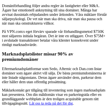
Domänförhandling följer andra regler än fastigheter eller M&A.
Ägare har emotionell anknytning till sina domäner. Många har
avvisat dussintals erbjudanden under årtionden. Våra mäklare förstår
säljarpsykologi. De vet när man ska driva, när man ska pausa och
när man ska omstrukturera villkor.
På VPN.com:s eget förvärv sparade vår förhandlingsmetod $750K
mot säljarens initiala begäran. Det är inte en utliggare. Över $75M+
i avslutade transaktioner betalar våra klienter konsekvent under
rimligt marknadsvärde.
Marknadsplatslistor missar 90% av
premiumdomäner
Eftermarknadsplattformar som Sedo, Afternic och Dan.com listar
domäner som ägare aktivt vill sälja. De bästa premiumdomänerna är
inte listade någonstans. Deras ägare använder dem, parkerar dem
eller håller dem utan offentlig prissättning.
Mäklarkontakt ger tillgång till inventering som ingen marknadsplats
kan presentera. Om din måldomän visar en parkeringsida eller en
grundläggande webbplats är den troligen acquirable genom rätt
tillvägagångssätt.
Låt oss ta reda på det för dig
.