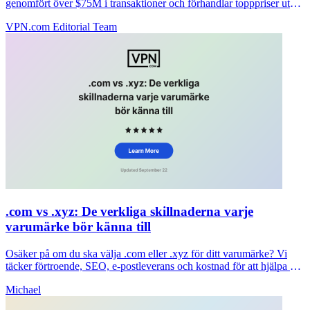
genomfört över $75M i transaktioner och förhandlar topppriser utan
förskottsavgifter.
VPN.com Editorial Team
.com vs .xyz: De verkliga skillnaderna varje
varumärke bör känna till
Osäker på om du ska välja .com eller .xyz för ditt varumärke? Vi
täcker förtroende, SEO, e-postleverans och kostnad för att hjälpa dig
att fatta ett tydligt beslut nu.
Michael