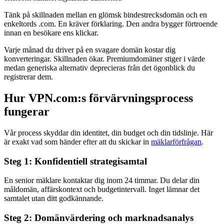
Tänk på skillnaden mellan en glömsk bindestrecksdomän och en
enkeltords .com. En kräver förklaring. Den andra bygger förtroende
innan en besökare ens klickar.
Varje månad du driver på en svagare domän kostar dig
konverteringar. Skillnaden ökar. Premiumdomäner stiger i värde
medan generiska alternativ deprecieras från det ögonblick du
registrerar dem.
Hur VPN.com:s förvärvningsprocess
fungerar
Vår process skyddar din identitet, din budget och din tidslinje. Här
är exakt vad som händer efter att du skickar in
mäklarförfrågan
.
Steg 1: Konfidentiell strategisamtal
En senior mäklare kontaktar dig inom 24 timmar. Du delar din
måldomän, affärskontext och budgetintervall. Inget lämnar det
samtalet utan ditt godkännande.
Steg 2: Domänvärdering och marknadsanalys