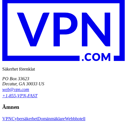
Säkerhet förenklat
PO Box 33623
Decatur, GA 30033 US
web@vpn.com
+1-855-VPN-FAST
Ämnen
VPN
Cybersäkerhet
Domänmäklare
Webbhotell