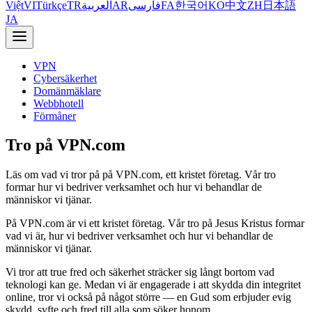
Việt
VI
Türkçe
TR
العربية
AR
فارسی
FA
한국어
KO
中文
ZH
日本語
JA
VPN
Cybersäkerhet
Domänmäklare
Webbhotell
Förmåner
Tro på VPN.com
Läs om vad vi tror på på VPN.com, ett kristet företag. Vår tro
formar hur vi bedriver verksamhet och hur vi behandlar de
människor vi tjänar.
På VPN.com är vi ett kristet företag. Vår tro på Jesus Kristus formar
vad vi är, hur vi bedriver verksamhet och hur vi behandlar de
människor vi tjänar.
Vi tror att true fred och säkerhet sträcker sig långt bortom vad
teknologi kan ge. Medan vi är engagerade i att skydda din integritet
online, tror vi också på något större — en Gud som erbjuder evig
skydd, syfte och fred till alla som söker honom.