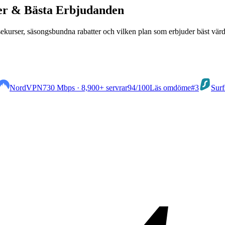
der & Bästa Erbjudanden
sekurser, säsongsbundna rabatter och vilken plan som erbjuder bäst värd
NordVPN
730 Mbps · 8,900+ servrar
94
/100
Läs omdöme
#3
Surf