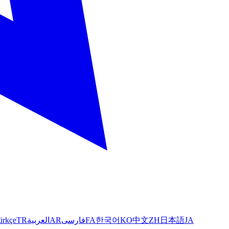
ürkçe
TR
العربية
AR
فارسی
FA
한국어
KO
中文
ZH
日本語
JA