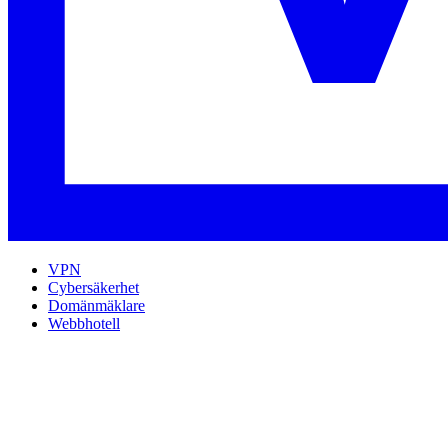
VPN
Cybersäkerhet
Domänmäklare
Webbhotell