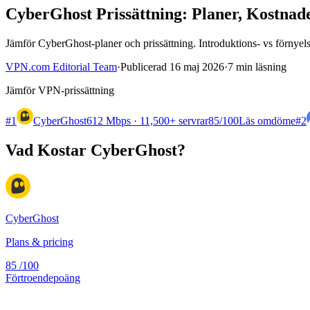
CyberGhost Prissättning: Planer, Kostna
Jämför CyberGhost-planer och prissättning. Introduktions- vs förnyel
VPN.com Editorial Team
·
Publicerad 16 maj 2026
·
7 min läsning
Jämför VPN-prissättning
#1
CyberGhost
612 Mbps · 11,500+ servrar
85
/100
Läs omdöme
#2
Vad Kostar CyberGhost?
CyberGhost
Plans & pricing
85
/100
Förtroendepoäng