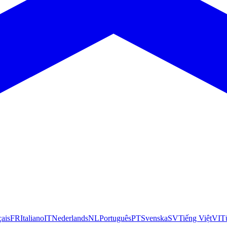
çais
FR
Italiano
IT
Nederlands
NL
Português
PT
Svenska
SV
Tiếng Việt
VI
T