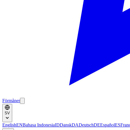
Förmåner
SV
English
EN
Bahasa Indonesia
ID
Dansk
DA
Deutsch
DE
Español
ES
Fran