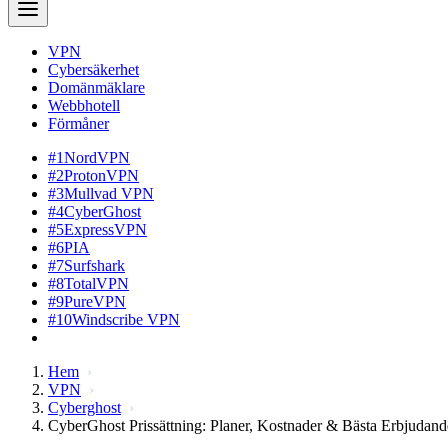
VPN
Cybersäkerhet
Domänmäklare
Webbhotell
Förmåner
#1
NordVPN
#2
ProtonVPN
#3
Mullvad VPN
#4
CyberGhost
#5
ExpressVPN
#6
PIA
#7
Surfshark
#8
TotalVPN
#9
PureVPN
#10
Windscribe VPN
Hem
VPN
Cyberghost
CyberGhost Prissättning: Planer, Kostnader & Bästa Erbjudan