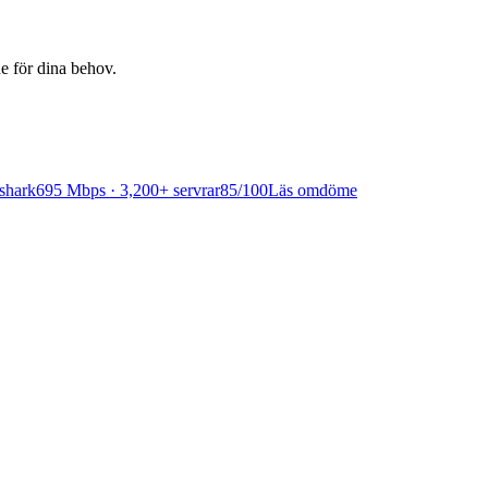
e för dina behov.
shark
695 Mbps · 3,200+ servrar
85
/100
Läs omdöme