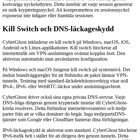
kortvariga nyckelutbyten. Detta innebär att varje session genererar
en unik krypteringsnyckel. Att kompromettera en sessionsnyckel
exponerar inte tidigare eller framtida sessioner.
Kill Switch och DNS-läckageskydd
CyberGhost inkluderar en kill switch på Windows, macOS, iOS,
Android och Linux-applikationer. Kill switch blockerar all
internettrafik om VPN-anslutningen oväntat kopplas bort. Den
aktiveras automatiskt utan användarens konfiguration.
På Windows och macOS fungerar kill switch på systemnivå. Det
ändrar brandväggsregler för att förhindra att paket lämnar VPN-
tunneln. Testning med standard-läckdetektionsverktyg visar noll
IPv4-, IPv6- eller WebRTC-läckor under anslutningsavbrott.
CyberGhost driver också sina egna privata DNS-servrar. Varje
DNS-fråga dirigeras genom krypterade tunnlar till CyberGhost-
körda resolvers. Detta förhindrar internetleverantörer och tredje
parter från att se vilka domäner du begär. Inga tredjepartsDNS-
tjänster som Google eller Cloudflare hanterar dina förfrågningar.
IPv6-läckageskydd är aktiverat som standard. CyberGhost blockerar
IPv6-trafik helt i stället för att dirigera den genom tunneln. Detta