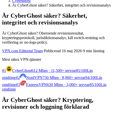
Cyberghost
Är CyberGhost säker? Säkerhet, integritet och revisionsanalys
Är CyberGhost säker? Säkerhet,
integritet och revisionsanalys
Är CyberGhost säker? Oberoende revisionsresultat,
krypteringsprotokoll, jurisdiktionsanalys, kill switch-testning och
verifiering av no-logs-policy.
VPN.com Editorial Team
·
Publicerad 16 maj 2026
·
9 min läsning
Mest säkra VPN-tjänster
#1
CyberGhost
612 Mbps · 11,500+ servrar
85
/100
Läs
omdöme
#2
NordVPN
730 Mbps · 8,900+ servrar
94
/100
Läs
omdöme
#3
ExpressVPN
630 Mbps · 3,000+ servrar
85
/100
Läs
omdöme
Är CyberGhost säker? Kryptering,
revisioner och loggning förklarad