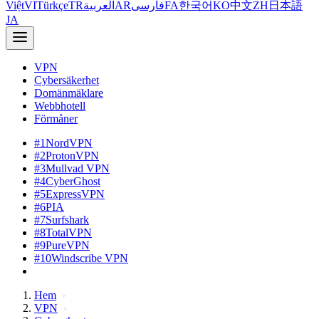
Việt
VI
Türkçe
TR
العربية
AR
فارسی
FA
한국어
KO
中文
ZH
日本語
JA
VPN
Cybersäkerhet
Domänmäklare
Webbhotell
Förmåner
#1
NordVPN
#2
ProtonVPN
#3
Mullvad VPN
#4
CyberGhost
#5
ExpressVPN
#6
PIA
#7
Surfshark
#8
TotalVPN
#9
PureVPN
#10
Windscribe VPN
Hem
VPN