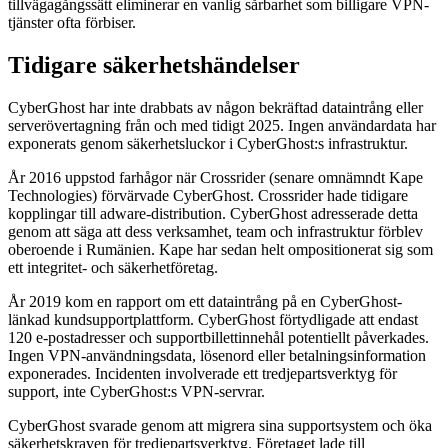
tillvägagångssätt eliminerar en vanlig sårbarhet som billigare VPN-
tjänster ofta förbiser.
Tidigare säkerhetshändelser
CyberGhost har inte drabbats av någon bekräftad dataintrång eller
serverövertagning från och med tidigt 2025. Ingen användardata har
exponerats genom säkerhetsluckor i CyberGhost:s infrastruktur.
År 2016 uppstod farhågor när Crossrider (senare omnämndt Kape
Technologies) förvärvade CyberGhost. Crossrider hade tidigare
kopplingar till adware-distribution. CyberGhost adresserade detta
genom att säga att dess verksamhet, team och infrastruktur förblev
oberoende i Rumänien. Kape har sedan helt ompositionerat sig som
ett integritet- och säkerhetföretag.
År 2019 kom en rapport om ett dataintrång på en CyberGhost-
länkad kundsupportplattform. CyberGhost förtydligade att endast
120 e-postadresser och supportbillettinnehål potentiellt påverkades.
Ingen VPN-användningsdata, lösenord eller betalningsinformation
exponerades. Incidenten involverade ett tredjepartsverktyg för
support, inte CyberGhost:s VPN-servrar.
CyberGhost svarade genom att migrera sina supportsystem och öka
säkerhetskraven för tredjepartsverktyg. Företaget lade till