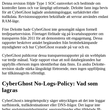
Denna revision följde Type 1 SOC-ramverket och bedömde om
kontroller fanns och var lämpligt utformade. Deloitte fann inga bevis
för att CyberGhost laglade anslutningsloggar, surfaktivitet eller
trafikdata. Revisionsrapporten bekräftade att servrar användes endast
RAM-läge.
Före Deloitte hade CyberGhost inte genomgått någon formell
tredjepartsrevision. Företaget förlitade sig på kvartalsrapporter om
transparens från 2011 för att demonstrera sitt engagemang. Dessa
rapporter beskriver antalet begäranden från brottsbekämpande
myndigheter och hur CyberGhost svarade på var och en.
CyberGhost publicerar dessa transparensrapporter på sin webbplats
var tredje månad. Varje rapport visar att noll databegäranden har
uppfyllts eftersom ingen identifierbar data finns. En andra Deloitte-
revision skulle stärka långsiktigt förtroende, men ingen uppföljning
har tillkännagivits offentligt.
CyberGhost No-Logs-Policy: Vad som
lagras
CyberGhost:s integritetspolicy säger uttryckligen att det inte loggar
surfhistorik, trafikdestinationer eller DNS-frågor. Det lagrar inte
heller anslutningstidsstämplar, sessionslängder eller tilldelade IP-