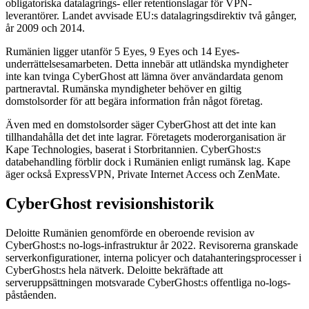
obligatoriska datalagrings- eller retentionslagar för VPN-
leverantörer. Landet avvisade EU:s datalagrings­direktiv två gånger,
år 2009 och 2014.
Rumänien ligger utanför 5 Eyes, 9 Eyes och 14 Eyes-
underrättelsesamarbeten. Detta innebär att utländska myndigheter
inte kan tvinga CyberGhost att lämna över användardata genom
partneravtal. Rumänska myndigheter behöver en giltig
domstolsorder för att begära information från något företag.
Även med en domstolsorder säger CyberGhost att det inte kan
tillhandahålla det det inte lagrar. Företagets moderorganisation är
Kape Technologies, baserat i Storbritannien. CyberGhost:s
databehandling förblir dock i Rumänien enligt rumänsk lag. Kape
äger också ExpressVPN, Private Internet Access och ZenMate.
CyberGhost revisionshistorik
Deloitte Rumänien genomförde en oberoende revision av
CyberGhost:s no-logs-infrastruktur år 2022. Revisorerna granskade
serverkonfigurationer, interna policyer och datahanteringsprocesser i
CyberGhost:s hela nätverk. Deloitte bekräftade att
serveruppsättningen motsvarade CyberGhost:s offentliga no-logs-
påståenden.