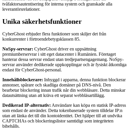
tvåfaktorsautentisering för interna system och granskade alla
leverantörsrelationer.
Unika säkerhetsfunktioner
CyberGhost erbjuder flera funktioner som skiljer det från
konkurrenter i förtroendebetygsklassen 85.
NoSpy-servrar:
CyberGhost driver en uppsättning
premiumberservrar i sitt eget datacenter i Rumänien. Företaget
hanterar dessa servrar endast utan tredjepartsengagemang. NoSpy-
servrar använder dedikerade uppkopplingar och är fysiskt åtkomliga
endast för CyberGhost-personal.
Innehållsblockerare:
Inbyggd i apparna, denna funktion blockerar
annonser, spårare och skadliga domäner på DNS-nivå. Den
bearbetar blockering innan trafik når din webbläsare. Detta minskar
datautsättning utan att kräva ett separat webbläsartillägg.
Dedikerad IP-alternativ:
Användare kan köpa en statisk IP-adress
som endast de använder. Detta tokenbaserade system tilldelar IP:n
utan att länka det till din kontoidentitet. Det hjälper till att undvika
CAPTCHAs och blockeringslistor samtidigt som integriteten
bibehålls.