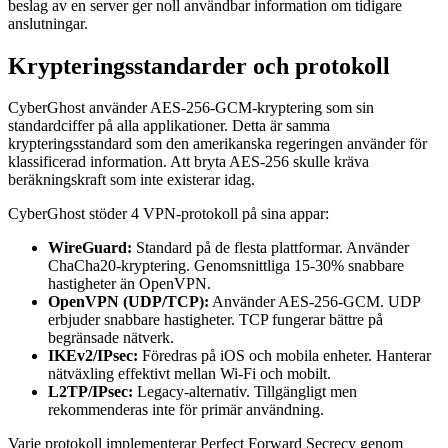
beslag av en server ger noll användbar information om tidigare
anslutningar.
Krypteringsstandarder och protokoll
CyberGhost använder AES-256-GCM-kryptering som sin
standardciffer på alla applikationer. Detta är samma
krypteringsstandard som den amerikanska regeringen använder för
klassificerad information. Att bryta AES-256 skulle kräva
beräkningskraft som inte existerar idag.
CyberGhost stöder 4 VPN-protokoll på sina appar:
WireGuard:
Standard på de flesta plattformar. Använder
ChaCha20-kryptering. Genomsnittliga 15-30% snabbare
hastigheter än OpenVPN.
OpenVPN (UDP/TCP):
Använder AES-256-GCM. UDP
erbjuder snabbare hastigheter. TCP fungerar bättre på
begränsade nätverk.
IKEv2/IPsec:
Föredras på iOS och mobila enheter. Hanterar
nätväxling effektivt mellan Wi-Fi och mobilt.
L2TP/IPsec:
Legacy-alternativ. Tillgängligt men
rekommenderas inte för primär användning.
Varje protokoll implementerar Perfect Forward Secrecy genom