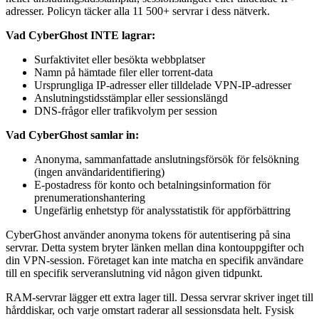
adresser. Policyn täcker alla 11 500+ servrar i dess nätverk.
Vad CyberGhost INTE lagrar:
Surfaktivitet eller besökta webbplatser
Namn på hämtade filer eller torrent-data
Ursprungliga IP-adresser eller tilldelade VPN-IP-adresser
Anslutningstidsstämplar eller sessionslängd
DNS-frågor eller trafikvolym per session
Vad CyberGhost samlar in:
Anonyma, sammanfattade anslutningsförsök för felsökning
(ingen användaridentifiering)
E-postadress för konto och betalningsinformation för
prenumerationshantering
Ungefärlig enhetstyp för analysstatistik för appförbättring
CyberGhost använder anonyma tokens för autentisering på sina
servrar. Detta system bryter länken mellan dina kontouppgifter och
din VPN-session. Företaget kan inte matcha en specifik användare
till en specifik serveranslutning vid någon given tidpunkt.
RAM-servrar lägger ett extra lager till. Dessa servrar skriver inget till
hårddiskar, och varje omstart raderar all sessionsdata helt. Fysisk