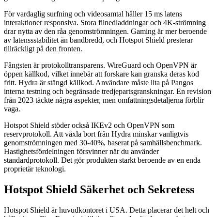
För vardaglig surfning och videosamtal håller 15 ms latens
interaktioner responsiva. Stora filnedladdningar och 4K-strömning
drar nytta av den råa genomströmningen. Gaming är mer beroende
av latenssstabilitet än bandbredd, och Hotspot Shield presterar
tillräckligt på den fronten.
Fångsten är protokolltransparens. WireGuard och OpenVPN är
öppen källkod, vilket innebär att forskare kan granska deras kod
fritt. Hydra är stängd källkod. Användare måste lita på Pangos
interna testning och begränsade tredjepartsgranskningar. En revision
från 2023 täckte några aspekter, men omfattningsdetaljerna förblir
vaga.
Hotspot Shield stöder också IKEv2 och OpenVPN som
reservprotokoll. Att växla bort från Hydra minskar vanligtvis
genomströmningen med 30-40%, baserat på samhällsbenchmark.
Hastighetsfördelningen försvinner när du använder
standardprotokoll. Det gör produkten starkt beroende av en enda
proprietär teknologi.
Hotspot Shield Säkerhet och Sekretess
Hotspot Shield är huvudkontoret i USA. Detta placerar det helt och