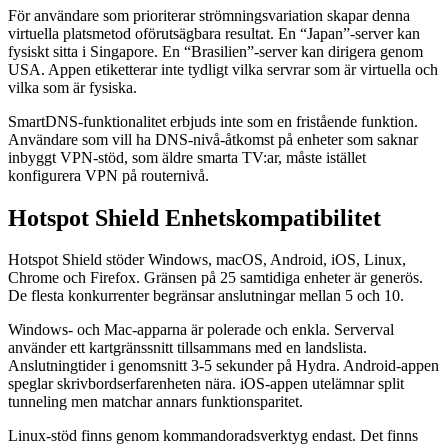
För användare som prioriterar strömningsvariation skapar denna
virtuella platsmetod oförutsägbara resultat. En “Japan”-server kan
fysiskt sitta i Singapore. En “Brasilien”-server kan dirigera genom
USA. Appen etiketterar inte tydligt vilka servrar som är virtuella och
vilka som är fysiska.
SmartDNS-funktionalitet erbjuds inte som en fristående funktion.
Användare som vill ha DNS-nivå-åtkomst på enheter som saknar
inbyggt VPN-stöd, som äldre smarta TV:ar, måste istället
konfigurera VPN på routernivå.
Hotspot Shield Enhetskompatibilitet
Hotspot Shield stöder Windows, macOS, Android, iOS, Linux,
Chrome och Firefox. Gränsen på 25 samtidiga enheter är generös.
De flesta konkurrenter begränsar anslutningar mellan 5 och 10.
Windows- och Mac-apparna är polerade och enkla. Serverval
använder ett kartgränssnitt tillsammans med en landslista.
Anslutningtider i genomsnitt 3-5 sekunder på Hydra. Android-appen
speglar skrivbordserfarenheten nära. iOS-appen utelämnar split
tunneling men matchar annars funktionsparitet.
Linux-stöd finns genom kommandoradsverktyg endast. Det finns