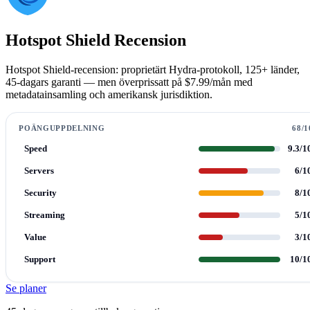
Hotspot Shield Recension
Hotspot Shield-recension: proprietärt Hydra-protokoll, 125+ länder,
45-dagars garanti — men överprissatt på $7.99/mån med
metadatainsamling och amerikansk jurisdiktion.
POÄNGUPPDELNING
68/1
Speed
9.3/1
Servers
6/1
Security
8/1
Streaming
5/1
Value
3/1
Support
10/1
Se planer