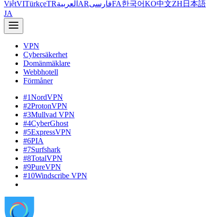
Việt
VI
Türkçe
TR
العربية
AR
فارسی
FA
한국어
KO
中文
ZH
日本語
JA
VPN
Cybersäkerhet
Domänmäklare
Webbhotell
Förmåner
#1
NordVPN
#2
ProtonVPN
#3
Mullvad VPN
#4
CyberGhost
#5
ExpressVPN
#6
PIA
#7
Surfshark
#8
TotalVPN
#9
PureVPN
#10
Windscribe VPN