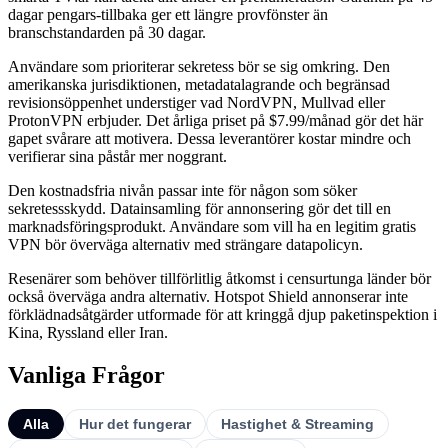
dagar pengars-tillbaka ger ett längre provfönster än
branschstandarden på 30 dagar.
Användare som prioriterar sekretess bör se sig omkring. Den
amerikanska jurisdiktionen, metadatalagrande och begränsad
revisionsöppenhet understiger vad NordVPN, Mullvad eller
ProtonVPN erbjuder. Det årliga priset på $7.99/månad gör det här
gapet svårare att motivera. Dessa leverantörer kostar mindre och
verifierar sina påstår mer noggrant.
Den kostnadsfria nivån passar inte för någon som söker
sekretessskydd. Datainsamling för annonsering gör det till en
marknadsföringsprodukt. Användare som vill ha en legitim gratis
VPN bör överväga alternativ med strängare datapolicyn.
Resenärer som behöver tillförlitlig åtkomst i censurtunga länder bör
också överväga andra alternativ. Hotspot Shield annonserar inte
förklädnadsåtgärder utformade för att kringgå djup paketinspektion i
Kina, Ryssland eller Iran.
Vanliga Frågor
Alla
Hur det fungerar
Hastighet & Streaming