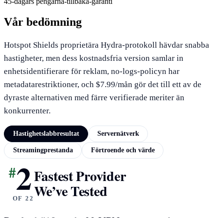
45-dagars pengarna-tillbaka-garanti
Vår bedömning
Hotspot Shields proprietära Hydra-protokoll hävdar snabba
hastigheter, men dess kostnadsfria version samlar in
enhetsidentifierare för reklam, no-logs-policyn har
metadatarestriktioner, och $7.99/mån gör det till ett av de
dyraste alternativen med färre verifierade meriter än
konkurrenter.
Hastighetslabbresultat
Servernätverk
Streamingprestanda
Förtroende och värde
2
#
HASTIGHETSLABBRESULTAT
Fastest Provider
We’ve Tested
OF 22