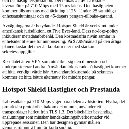
och råa hastighetsprestation. Det rankas #2 av 22 testade
leverantörer på 710 Mbps med 15 ms latens. Den hastigheten
kommer tillsammans med täckning i 125+ länder, 25 samtidiga
enhetsanslutningar och en 45-dagars pengars-tillbaka-garanti.
Avvägningarna är betydande. Hotspot Shield är verksamt under
amerikansk jurisdiktion, ett Five Eyes-land. Dess no-logs-policy
inkluderar metadataförbehål. Den kostnadsfria nivån samlar in
enhetsidentifierare för annonsering. På $7.99/månad på den årliga
planen kostar det mer än konkurrenter med starkare
sekretessuppgifter.
Resultatet är en VPN som utmärker sig i en dimension och
underprestererar i andra. Användarefokuserade på hastighet kommer
att hitta verkligt värde här. Användarefokuserade på sekretess
kommer att hitta bättre alternativ för mindre pengar.
Hotspot Shield Hastighet och Prestanda
Labresultatet på 710 Mbps säger bara delen av historien. Hydra, det
proprietära protokollet bakom det numret, använder ett
transportlager härlett från TLS 1.3. Det bibehåller beständiga
anslutningar som minskar handskakningsöverkostnader vid
upprepade sessioner. Den här designen gynnar ihållen
genomströmning framför korta språng.