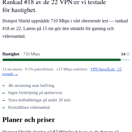
Rankad #18 av de 22 VPN:er vi testade
för hastighet.
Hotspot Shield uppnådde 710 Mbps i vårt oberoende test — rankad
#18 av 22. Latens på 15 ms gör den utmärkt för gaming och
videosamtal.
Hastighet
· 710 Mbps
14
/15
15 ms latens · 0.1% paketförlust · ±15 Mbps stabilitet ·
VPN SpeedLab · 22
testade →
4K-streaming utan buffring
Ingen fördröjning på spelservrar
Stora nedladdningar på under 20 min
Kristallklara videosamtal
Planer och priser