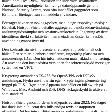
hållet inom Five Eyes-jurisdiktion för underrättelsesamarbete.
Amerikanska myndigheter kan tvinga datasöppnande genom
National Security Letters, som ofta innehåller gaggorder som
förhindrar företaget från att meddela användare.
Företaget hävdar en no-logs-policy, men integritetspolicyn avslöjar
förbehål. Hotspot Shield behåller aggregerad bandbreddanvändning,
anslutningtidsstämplar och sessionsvaraktetadata. Ingenting av detta
identifierar direkt surfaktivitet, men metadatamönster kan avslöja
användningsvanor över tid.
Den kostnadsfria nivån presenterar ett separat problem helt och
hållet. Den samlar in enhetsidentifierare, ungefärlig platsdata och
annonserings-ID:n. Den här informationen matar riktad annonsering.
Att använda den kostnadsfria versionen för sekretessskydd motsäger
syftet med en VPN.
Kryptering använder AES-256 för OpenVPN- och IKEv2-
anslutningar. Hydra använder sin egen krypteringsimplementering
byggd på TLS 1.3-grunder. Apparna innehåller en kill switch på
Windows, Mac, Android och iOS. DNS-läckageskydd är aktiverat
som standard.
Hotspot Shield genomförde en tredjepartsrevision 2023. Företaget
har dock inte publicerat den fullständiga revisionsrapporten
offentligt. Det har inte avslöjat revisionsomfattningen i detalj. Jämför