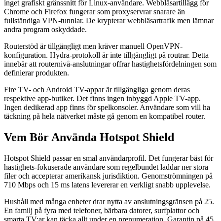
inget grafiskt gränssnitt för Linux-användare. Webbläsartillägg för
Chrome och Firefox fungerar som proxyservrar snarare än
fullständiga VPN-tunnlar. De krypterar webbläsartrafik men lämnar
andra program oskyddade.
Routerstöd är tillgängligt men kräver manuell OpenVPN-
konfiguration. Hydra-protokoll är inte tillgängligt på routrar. Detta
innebär att routernivå-anslutningar offrar hastighetsfördelningen som
definierar produkten.
Fire TV- och Android TV-appar är tillgängliga genom deras
respektive app-butiker. Det finns ingen inbyggd Apple TV-app.
Ingen dedikerad app finns för spelkonsoler. Användare som vill ha
täckning på hela nätverket måste gå genom en kompatibel router.
Vem Bör Använda Hotspot Shield
Hotspot Shield passar en smal användarprofil. Det fungerar bäst för
hastighets-fokuserade användare som regelbundet laddar ner stora
filer och accepterar amerikansk jurisdiktion. Genomströmningen på
710 Mbps och 15 ms latens levererar en verkligt snabb upplevelse.
Hushåll med många enheter drar nytta av anslutningsgränsen på 25.
En familj på fyra med telefoner, bärbara datorer, surfplattor och
smarta TV:ar kan täcka allt under en prenumeration. Garantin på 45