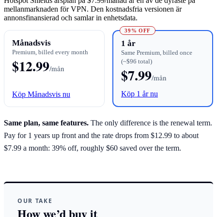
Hotspot Shields årsplan på $7.99/månad är en av de dyraste på
mellanmarknaden för VPN. Den kostnadsfria versionen är
annonsfinansierad och samlar in enhetsdata.
39% OFF
Månadsvis
1 år
Premium, billed every month
Same Premium, billed once
$12.99
(~$96 total)
/mån
$7.99
/mån
Köp 1 år nu
Köp Månadsvis nu
Same plan, same features.
The only difference is the renewal term.
Pay for 1 years up front and the rate drops from $12.99 to about
$7.99 a month: 39% off, roughly $60 saved over the term.
OUR TAKE
How we’d buy it