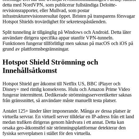
detta med NordVPN, som publicerar fullständiga Deloitte-
revisionsrapporter, eller Mullvad, som postar
infrastrukturrevisionsresultat öppet. Bristen på transparens försvagar
Hotspot Shields trovärdighet för sekretesspåståenden.
Split tunneling är tillgänglig på Windows och Android. Detta låter
användare dirigera specifika appar utanför VPN-tunneln.
Funktionen fungerar tillförlitligt men saknas på macOS och iOS på
grund av plattformsbegränsningar.
Hotspot Shield Strömning och
Innehållsåtkomst
Hotspot Shield ger åtkomst till Netflix US, BBC iPlayer och
Disney+ med rimlig konsekvens. Hulu och Amazon Prime Video
fungerar intermittent. Dedikerade strömningsserveretiketter saknas
från gränssnittet, så användare måste manuellt testa platser.
Antalet 125+ länder låter imponerande. Många av dessa platser är
virtuella servrar. En virtuell server tilldelar en IP-adress från ett land
medan trafiken dirigeras genom hårdvara i ett annat. Detta kan
orsaka geo-åtkomstfel när strömningsplattformar detekterar den
fysiska serverplatsen i stället för den virtuella.