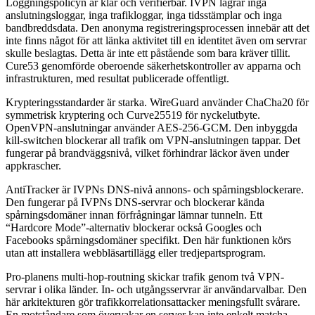
Loggningspolicyn är klar och verifierbar. IVPN lagrar inga
anslutningsloggar, inga trafikloggar, inga tidsstämplar och inga
bandbreddsdata. Den anonyma registreringsprocessen innebär att det
inte finns något för att länka aktivitet till en identitet även om servrar
skulle beslagtas. Detta är inte ett påstående som bara kräver tillit.
Cure53 genomförde oberoende säkerhetskontroller av apparna och
infrastrukturen, med resultat publicerade offentligt.
Krypteringsstandarder är starka. WireGuard använder ChaCha20 för
symmetrisk kryptering och Curve25519 för nyckelutbyte.
OpenVPN-anslutningar använder AES-256-GCM. Den inbyggda
kill-switchen blockerar all trafik om VPN-anslutningen tappar. Det
fungerar på brandväggsnivå, vilket förhindrar läckor även under
appkrascher.
AntiTracker är IVPNs DNS-nivå annons- och spårningsblockerare.
Den fungerar på IVPNs DNS-servrar och blockerar kända
spårningsdomäner innan förfrågningar lämnar tunneln. Ett
“Hardcore Mode”-alternativ blockerar också Googles och
Facebooks spårningsdomäner specifikt. Den här funktionen körs
utan att installera webbläsartillägg eller tredjepartsprogram.
Pro-planens multi-hop-routning skickar trafik genom två VPN-
servrar i olika länder. In- och utgångsservrar är användarvalbar. Den
här arkitekturen gör trafikkorrelationsattacker meningsfullt svårare.
En motståndare som övervakar en server kan inte enkelt matcha