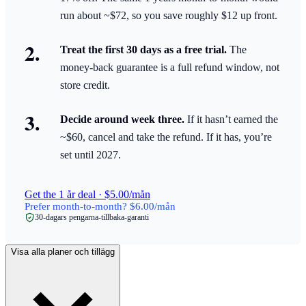
run about ~$72, so you save roughly $12 up front.
Treat the first 30 days as a free trial.
The
money-back guarantee is a full refund window, not
store credit.
Decide around week three.
If it hasn’t earned the
~$60, cancel and take the refund. If it has, you’re
set until 2027.
Get the 1 år deal · $5.00/mån
Prefer month-to-month? $6.00/mån
30-dagars pengarna-tillbaka-garanti
Visa alla planer och tillägg