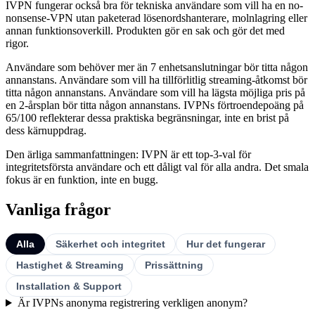
IVPN fungerar också bra för tekniska användare som vill ha en no-
nonsense-VPN utan paketerad lösenordshanterare, molnlagring eller
annan funktionsoverkill. Produkten gör en sak och gör det med
rigor.
Användare som behöver mer än 7 enhetsanslutningar bör titta någon
annanstans. Användare som vill ha tillförlitlig streaming-åtkomst bör
titta någon annanstans. Användare som vill ha lägsta möjliga pris på
en 2-årsplan bör titta någon annanstans. IVPNs förtroendepoäng på
65/100 reflekterar dessa praktiska begränsningar, inte en brist på
dess kärnuppdrag.
Den ärliga sammanfattningen: IVPN är ett top-3-val för
integritetsförsta användare och ett dåligt val för alla andra. Det smala
fokus är en funktion, inte en bugg.
Vanliga frågor
Alla
Säkerhet och integritet
Hur det fungerar
Hastighet & Streaming
Prissättning
Installation & Support
Är IVPNs anonyma registrering verkligen anonym?