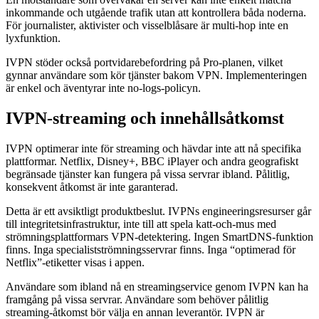
inkommande och utgående trafik utan att kontrollera båda noderna.
För journalister, aktivister och visselblåsare är multi-hop inte en
lyxfunktion.
IVPN stöder också portvidarebefordring på Pro-planen, vilket
gynnar användare som kör tjänster bakom VPN. Implementeringen
är enkel och äventyrar inte no-logs-policyn.
IVPN-streaming och innehållsåtkomst
IVPN optimerar inte för streaming och hävdar inte att nå specifika
plattformar. Netflix, Disney+, BBC iPlayer och andra geografiskt
begränsade tjänster kan fungera på vissa servrar ibland. Pålitlig,
konsekvent åtkomst är inte garanterad.
Detta är ett avsiktligt produktbeslut. IVPNs engineeringsresurser går
till integritetsinfrastruktur, inte till att spela katt-och-mus med
strömningsplattformars VPN-detektering. Ingen SmartDNS-funktion
finns. Inga specialistströmningsservrar finns. Inga “optimerad för
Netflix”-etiketter visas i appen.
Användare som ibland nå en streamingservice genom IVPN kan ha
framgång på vissa servrar. Användare som behöver pålitlig
streaming-åtkomst bör välja en annan leverantör. IVPN är