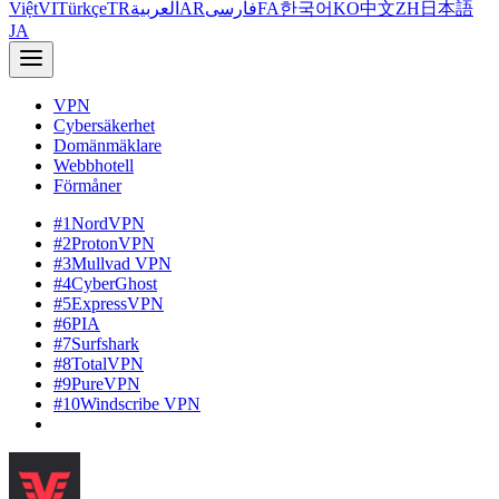
Việt
VI
Türkçe
TR
العربية
AR
فارسی
FA
한국어
KO
中文
ZH
日本語
JA
VPN
Cybersäkerhet
Domänmäklare
Webbhotell
Förmåner
#1
NordVPN
#2
ProtonVPN
#3
Mullvad VPN
#4
CyberGhost
#5
ExpressVPN
#6
PIA
#7
Surfshark
#8
TotalVPN
#9
PureVPN
#10
Windscribe VPN