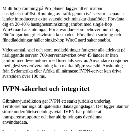
Multi-hop-routning på Pro-planen lägger till en mätbar
hastighetsstrafföst. Routning av trafik genom två servrar i separata
länder introducerar extra svarstid och minskar dataflödet. Förvänta
dig en 20-40% hastighetsminskning jämfört med single-hop
WireGuard-anslutningar. För användare som behöver multi-hop,
rättfärdigar integritetsvinsten kostnaden. För allmän surfning och
filnedladdningar håller single-hop WireGuard saker snabbt.
Videosamtal, spel och stora nedladdningar fungerar alla adekvat på
närliggande servrar. 700-servernätverket över 45 länder är liten
jämfört med leverantörer med tusentals servrar. Användare i regioner
med glest serveröverattning kan märka högre svarstid. Anslutning
från Sydamerika eller Afrika till närmaste IVPN-server kan driva
svarstiden över 100 ms.
IVPN-säkerhet och integritet
Gibraltar-jurisdiktion ger IVPN ett starkt juridiskt underlag.
Territoriet har inga obligatoriska datalagringslagar. Det ligger utanför
större underrättelsedelningsavtal. IVPN har publicerat
transparensrapporter och har aldrig tvingats överlämna
användardata.