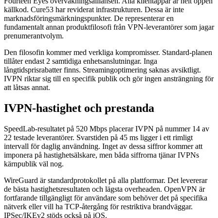
Fourteen Eyes övervakningsalliansen. Alla klientappar är helt öppen
källkod. Cure53 har reviderat infrastrukturen. Dessa är inte
marknadsföringsmärkningspunkter. De representerar en
fundamentalt annan produktfilosofi från VPN-leverantörer som jagar
prenumerantvolym.
Den filosofin kommer med verkliga kompromisser. Standard-planen
tillåter endast 2 samtidiga enhetsanslutningar. Inga
långtidsprisrabatter finns. Streamingoptimering saknas avsiktligt.
IVPN riktar sig till en specifik publik och gör ingen ansträngning för
att låtsas annat.
IVPN-hastighet och prestanda
SpeedLab-resultatet på 520 Mbps placerar IVPN på nummer 14 av
22 testade leverantörer. Svarstiden på 45 ms ligger i ett rimligt
intervall för daglig användning. Inget av dessa siffror kommer att
imponera på hastighetsälskare, men båda siffrorna tjänar IVPNs
kärnpublik väl nog.
WireGuard är standardprotokollet på alla plattformar. Det levererar
de bästa hastighetsresultaten och lägsta overheaden. OpenVPN är
fortfarande tillgängligt för användare som behöver det på specifika
nätverk eller vill ha TCP-återgång för restriktiva brandväggar.
IPSec/IKEv2 stöds också på iOS.