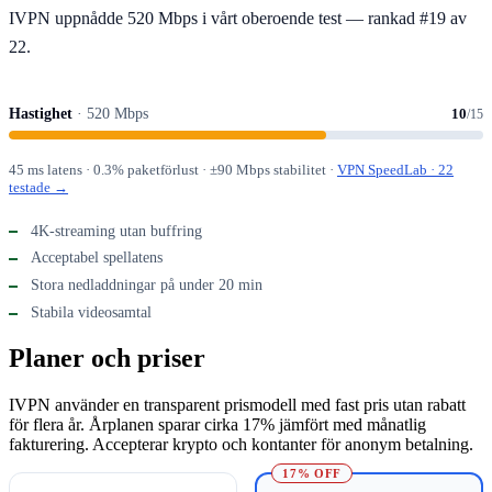
IVPN uppnådde 520 Mbps i vårt oberoende test — rankad #19 av
22.
Hastighet
· 520 Mbps
10
/15
45 ms latens · 0.3% paketförlust · ±90 Mbps stabilitet ·
VPN SpeedLab · 22
testade →
4K-streaming utan buffring
Acceptabel spellatens
Stora nedladdningar på under 20 min
Stabila videosamtal
Planer och priser
IVPN använder en transparent prismodell med fast pris utan rabatt
för flera år. Årplanen sparar cirka 17% jämfört med månatlig
fakturering. Accepterar krypto och kontanter för anonym betalning.
17% OFF