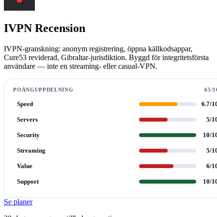
IVPN Recension
IVPN-granskning: anonym registrering, öppna källkodsappar,
Cure53 reviderad, Gibraltar-jurisdiktion. Byggd för integritetsförsta
användare — inte en streaming- eller casual-VPN.
POÄNGUPPDELNING
65/1
Speed
6.7/1
Servers
5/1
Security
10/1
Streaming
5/1
Value
6/1
Support
10/1
Se planer