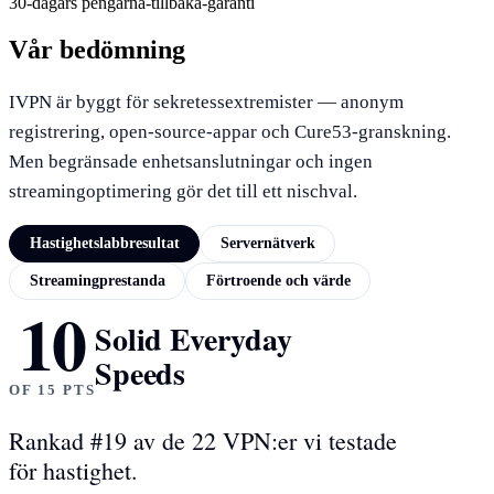
30-dagars pengarna-tillbaka-garanti
Vår bedömning
IVPN är byggt för sekretessextremister — anonym
registrering, open-source-appar och Cure53-granskning.
Men begränsade enhetsanslutningar och ingen
streamingoptimering gör det till ett nischval.
Hastighetslabbresultat
Servernätverk
Streamingprestanda
Förtroende och värde
10
HASTIGHETSLABBRESULTAT
Solid Everyday
Speeds
OF 15 PTS
Rankad #19 av de 22 VPN:er vi testade
för hastighet.