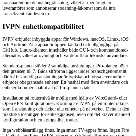
transparent om denna begränsning, vilket är mer ärligt än
leverantörer som annonserar streaming-åtkomst som de inte
konsekvent kan leverera.
IVPN-enhetkompatibilitet
IVPN erbjuder inbyggda appar för Windows, macOS, Linux, iOS
och Android. Alla appar är öppen källkod och tillgängliga på
GitHub. Linux-klienten innehåller både GUI- och kommandorad-
alternativ, vilket är ovanligt och värdefullt för tekniska användare.
Standard-planen stöder 2 samtidiga anslutningar. Pro-planen höjer
den gränsen till 7. Båda siffrorna ligger under branschgenomsnitt,
där 5-10 samtidiga anslutningar är typiska och vissa leverantörer
erbjuder obegränsade enheter. Ett hushål med flera användare och
enheter kommer snabbt att nå Pro-planens tak.
Installation på routernivå är möjlig med hjälp av WireGuard- eller
OpenVPN-konfigurationer. Körning av IVPN på en router räknas
som 1 anslutning och täcker alla enheter på nätverket. Detta är den
praktiska lösningen för enhetsgränsen, även om det kräver manuell
konfiguration och en kompatibel router.
Inga webbläsartillägg finns. Inga smart TV-appar finns. Ingen Fire
TV Stick-app finns. IVPN fokuserar på kärnplattformar och gör