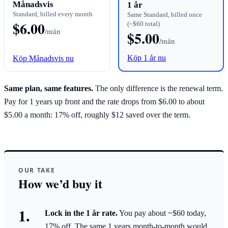
Månadsvis
1 år
Standard, billed every month
Same Standard, billed once
$6.00
(~$60 total)
/mån
$5.00
/mån
Köp 1 år nu
Köp Månadsvis nu
Same plan, same features.
The only difference is the renewal term.
Pay for 1 years up front and the rate drops from $6.00 to about
$5.00 a month: 17% off, roughly $12 saved over the term.
OUR TAKE
How we’d buy it
Lock in the 1 år rate.
You pay about ~$60 today,
17% off. The same 1 years month-to-month would