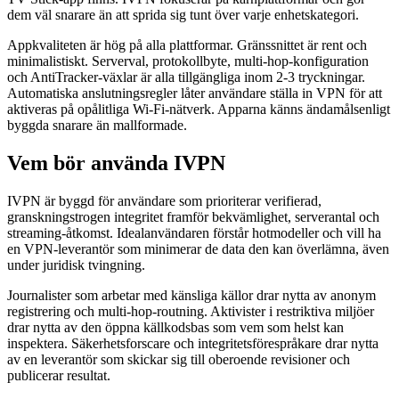
dem väl snarare än att sprida sig tunt över varje enhetskategori.
Appkvaliteten är hög på alla plattformar. Gränssnittet är rent och
minimalistiskt. Serverval, protokollbyte, multi-hop-konfiguration
och AntiTracker-växlar är alla tillgängliga inom 2-3 tryckningar.
Automatiska anslutningsregler låter användare ställa in VPN för att
aktiveras på opålitliga Wi-Fi-nätverk. Apparna känns ändamålsenligt
byggda snarare än mallformade.
Vem bör använda IVPN
IVPN är byggd för användare som prioriterar verifierad,
granskningstrogen integritet framför bekvämlighet, serverantal och
streaming-åtkomst. Idealanvändaren förstår hotmodeller och vill ha
en VPN-leverantör som minimerar de data den kan överlämna, även
under juridisk tvingning.
Journalister som arbetar med känsliga källor drar nytta av anonym
registrering och multi-hop-routning. Aktivister i restriktiva miljöer
drar nytta av den öppna källkodsbas som vem som helst kan
inspektera. Säkerhetsforscare och integritetsförespråkare drar nytta
av en leverantör som skickar sig till oberoende revisioner och
publicerar resultat.