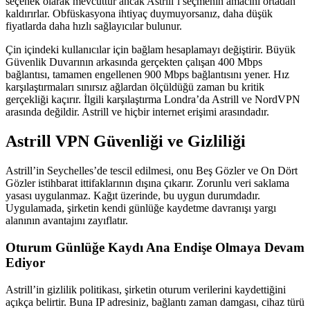
seçenek olarak mevcuttur ancak Astrill’i seçmenin amacını ortadan
kaldırırlar. Obfüskasyona ihtiyaç duymuyorsanız, daha düşük
fiyatlarda daha hızlı sağlayıcılar bulunur.
Çin içindeki kullanıcılar için bağlam hesaplamayı değiştirir. Büyük
Güvenlik Duvarının arkasında gerçekten çalışan 400 Mbps
bağlantısı, tamamen engellenen 900 Mbps bağlantısını yener. Hız
karşılaştırmaları sınırsız ağlardan ölçüldüğü zaman bu kritik
gerçekliği kaçırır. İlgili karşılaştırma Londra’da Astrill ve NordVPN
arasında değildir. Astrill ve hiçbir internet erişimi arasındadır.
Astrill VPN Güvenliği ve Gizliliği
Astrill’in Seychelles’de tescil edilmesi, onu Beş Gözler ve On Dört
Gözler istihbarat ittifaklarının dışına çıkarır. Zorunlu veri saklama
yasası uygulanmaz. Kağıt üzerinde, bu uygun durumdadır.
Uygulamada, şirketin kendi günlüğe kaydetme davranışı yargı
alanının avantajını zayıflatır.
Oturum Günlüğe Kaydı Ana Endişe Olmaya Devam
Ediyor
Astrill’in gizlilik politikası, şirketin oturum verilerini kaydettiğini
açıkça belirtir. Buna IP adresiniz, bağlantı zaman damgası, cihaz türü