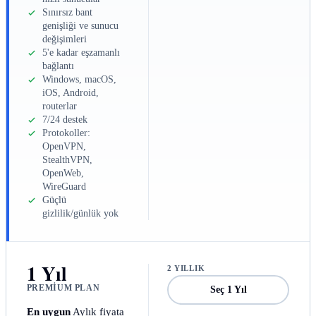
Sınırsız bant
genişliği ve sunucu
değişimleri
5'e kadar eşzamanlı
bağlantı
Windows, macOS,
iOS, Android,
routerlar
7/24 destek
Protokoller:
OpenVPN,
StealthVPN,
OpenWeb,
WireGuard
Güçlü
gizlilik/günlük yok
1 Yıl
2 YILLIK
PREMIUM PLAN
Seç 1 Yıl
En uygun
Aylık fiyata