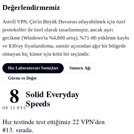
Değerlendirmemiz
Astrill VPN, Çin'in Büyük Duvarını atlayabilmek için özel
protokoller ile özel olarak tasarlanmıştır, ancak aşırı
gecikme (Windows'ta %4,800 artış), %71-80 yükleme kaybı
ve $30/ay fiyatlandırma, sansür açısından ağır bir bölgede
olmayan hiç kimse için kötü bir seçimdir.
Hız Laboratuvarı Sonuçları
Sunucu Ağı
Güven ve Değer
8
HIZ LABORATUVARI SONUÇLARI
Solid Everyday
Speeds
OF 15 PTS
Hız testinde test ettiğimiz 22 VPN'den
#13. sırada.