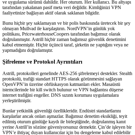
ve uygulama sürümü dahildir. Her oturum. Her kullanıcı. Bu altyapı
tarafından yakalanan pasif meta veri değildir. Kimliğinizi VPN
faaliyetinize bağlayan aktif olarak saklanan bilgidir.
Bunu hiçbir şey saklamayan ve bir polis baskısında üretecek bir şey
olmayan Mullvad ile karşılaştırın. NordVPN’in günlük yok
politikası, PricewaterhouseCoopers tarafından bağımsız olarak
doğrulanmıştır. Astrill hiçbir zaman bağımsız güvenlik denetimini
kabul etmemiştir. Hiçbir üçüncü taraf, şirketin ne yaptığını veya ne
yapmadığını doğrulamıştır.
Şifreleme ve Protokol Ayrıntıları
Astrill, protokolleri genelinde AES-256 şifrelemeyi destekler. Stealth
protokolü, trafiği standart HTTPS olarak görünmesini sağlayan
OpenVPN’in üzerine obfüskasyon katmanları ekler. Masaüstü
istemcilerinde bir kill switch bulunur ve VPN bağlantısı düşerse
internet trafiğini engeller. DNS sızıntı koruması uygulamalara
yerleştirilmiştir.
Bunlar yetkinlik güvenliği özellikleridir. Endüstri standartlarını
karşılarlar ancak onları aşmazlar. Bağımsız denetim eksikliği, teyit
edilmiş oturum günlüğe kaydı ile birleştiğinde, doğrulanmış kanıt
yerine Astrill’in sözüne güveniyorsunuz demektir. Çin’de işleyen bir
VPN’e ihtiyaç duyan kullanıcılar için bu dengeleme kabul edilebilir