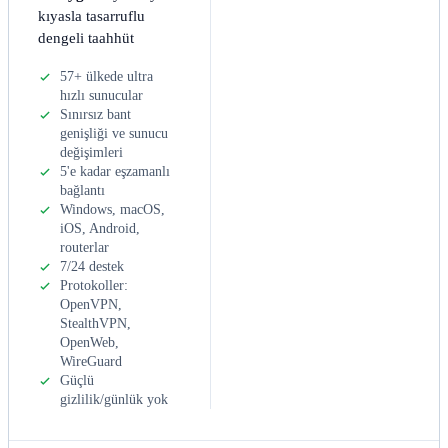
kıyasla tasarruflu
dengeli taahhüt
57+ ülkede ultra
hızlı sunucular
Sınırsız bant
genişliği ve sunucu
değişimleri
5'e kadar eşzamanlı
bağlantı
Windows, macOS,
iOS, Android,
routerlar
7/24 destek
Protokoller:
OpenVPN,
StealthVPN,
OpenWeb,
WireGuard
Güçlü
gizlilik/günlük yok