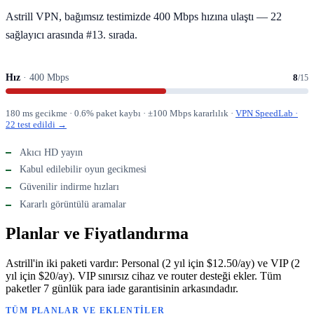
Astrill VPN, bağımsız testimizde 400 Mbps hızına ulaştı — 22
sağlayıcı arasında #13. sırada.
Hız
· 400 Mbps
8
/15
180 ms gecikme · 0.6% paket kaybı · ±100 Mbps kararlılık ·
VPN SpeedLab ·
22 test edildi →
Akıcı HD yayın
Kabul edilebilir oyun gecikmesi
Güvenilir indirme hızları
Kararlı görüntülü aramalar
Planlar ve Fiyatlandırma
Astrill'in iki paketi vardır: Personal (2 yıl için $12.50/ay) ve VIP (2
yıl için $20/ay). VIP sınırsız cihaz ve router desteği ekler. Tüm
paketler 7 günlük para iade garantisinin arkasındadır.
TÜM PLANLAR VE EKLENTILER