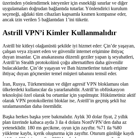
üzerinden yönlendirmek isteyenler için esnekliği sınırlar ve diğer
uygulamaları doğrudan bağlantıda tutarlar. Yönlendirici kurulum
seçeneği, ağdaki tüm cihazları kapsamla kısmen kompanse eder,
ancak izin verilen 5 bağlantıdan 1’ini tüketir.
Astrill VPN’i Kimler Kullanmalıdır
Astrill bir kitleyi olağanüstü şekilde iyi hizmet eder: Çin’de yaşayan,
çalışan veya ziyaret eden ve güvenilir internet erişimine ihtiyaç
duyan insanlar. Çin anakarasına düzenli geziler yapan iş seyahatleri,
Astrill’in Stealth protokolünü çoğu alternatiften daha güvenilir
bulacaklardır. Çin’de yaşayan ve Batı hizmetlerine tutarlı erişime
ihtiyaç duyan göçmenler temel müşteri tabanını temsil eder.
İran, Rusya, Türkmenistan ve diğer agresif VPN bloklaması olan
ülkelerdeki kullanıcılar da yararlanabilir. Astrill’in obfüskasyon
teknolojisi özel olarak bu ortamlar için yapılmıştır. Hükümetiniz aktif
olarak VPN protokollerini bloklar ise, Astrill’in geçmiş şekli hız
sıralamasından daha önemlidir.
Başka herkes başka yere bakmalıdır. Aylık 30 dolar fiyat, 2 yıllık
plan üzerinde kabaca ayda 3 ila 4 dolara NordVPN’den daha az
yeteneklidir. 180 ms gecikme, oyun için zayıftır. %71 ila %80
yükleme kaybı, içerik oluşturma için zayıftır. Oturum günlüğe kaydı