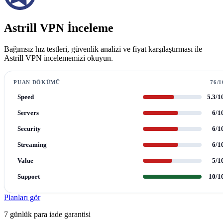
Astrill VPN İnceleme
Bağımsız hız testleri, güvenlik analizi ve fiyat karşılaştırması ile
Astrill VPN incelememizi okuyun.
PUAN DÖKÜMÜ
76/1
Speed
5.3/1
Servers
6/1
Security
6/1
Streaming
6/1
Value
5/1
Support
10/1
Planları gör
7 günlük para iade garantisi