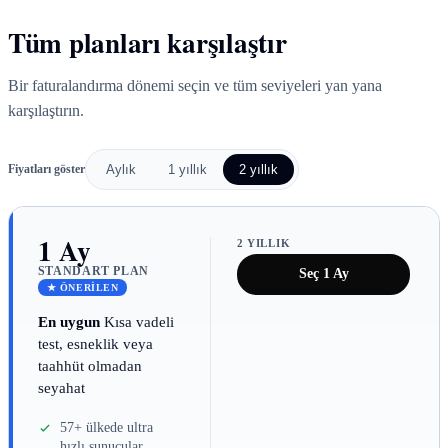
Tüm planları karşılaştır
Bir faturalandırma dönemi seçin ve tüm seviyeleri yan yana
karşılaştırın.
Fiyatları göster
Aylık
1 yıllık
2 yıllık
1 Ay
2 YILLIK
STANDART PLAN
Seç 1 Ay
★ ÖNERILEN
En uygun
Kısa vadeli
test, esneklik veya
taahhüt olmadan
seyahat
57+ ülkede ultra
hızlı sunucular