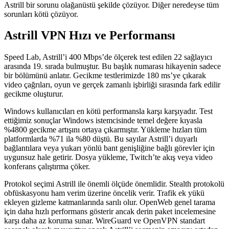
Astrill bir sorunu olağanüstü şekilde çözüyor. Diğer neredeyse tüm
sorunları kötü çözüyor.
Astrill VPN Hızı ve Performansı
Speed Lab, Astrill’i 400 Mbps’de ölçerek test edilen 22 sağlayıcı
arasında 19. sırada bulmuştur. Bu başlık numarası hikayenin sadece
bir bölümünü anlatır. Gecikme testlerimizde 180 ms’ye çıkarak
video çağrıları, oyun ve gerçek zamanlı işbirliği sırasında fark edilir
gecikme oluşturur.
Windows kullanıcıları en kötü performansla karşı karşıyadır. Test
ettiğimiz sonuçlar Windows istemcisinde temel değere kıyasla
%4800 gecikme artışını ortaya çıkarmıştır. Yükleme hızları tüm
platformlarda %71 ila %80 düştü. Bu sayılar Astrill’i duyarlı
bağlantılara veya yukarı yönlü bant genişliğine bağlı görevler için
uygunsuz hale getirir. Dosya yükleme, Twitch’te akış veya video
konferans çalıştırma çöker.
Protokol seçimi Astrill ile önemli ölçüde önemlidir. Stealth protokolü
obfüskasyonu ham verim üzerine öncelik verir. Trafik ek yükü
ekleyen gizleme katmanlarında sarılı olur. OpenWeb genel tarama
için daha hızlı performans gösterir ancak derin paket incelemesine
karşı daha az koruma sunar. WireGuard ve OpenVPN standart