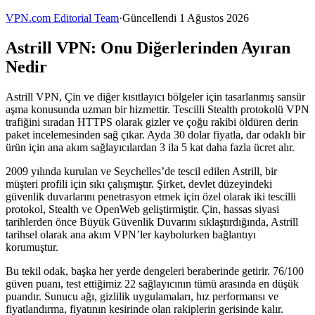
VPN.com Editorial Team
·
Güncellendi 1 Ağustos 2026
Astrill VPN: Onu Diğerlerinden Ayıran
Nedir
Astrill VPN, Çin ve diğer kısıtlayıcı bölgeler için tasarlanmış sansür
aşma konusunda uzman bir hizmettir. Tescilli Stealth protokolü VPN
trafiğini sıradan HTTPS olarak gizler ve çoğu rakibi öldüren derin
paket incelemesinden sağ çıkar. Ayda 30 dolar fiyatla, dar odaklı bir
ürün için ana akım sağlayıcılardan 3 ila 5 kat daha fazla ücret alır.
2009 yılında kurulan ve Seychelles’de tescil edilen Astrill, bir
müşteri profili için sıkı çalışmıştır. Şirket, devlet düzeyindeki
güvenlik duvarlarını penetrasyon etmek için özel olarak iki tescilli
protokol, Stealth ve OpenWeb geliştirmiştir. Çin, hassas siyasi
tarihlerden önce Büyük Güvenlik Duvarını sıklaştırdığında, Astrill
tarihsel olarak ana akım VPN’ler kaybolurken bağlantıyı
korumuştur.
Bu tekil odak, başka her yerde dengeleri beraberinde getirir. 76/100
güven puanı, test ettiğimiz 22 sağlayıcının tümü arasında en düşük
puandır. Sunucu ağı, gizlilik uygulamaları, hız performansı ve
fiyatlandırma, fiyatının kesirinde olan rakiplerin gerisinde kalır.