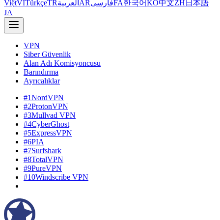
Việt
VI
Türkçe
TR
العربية
AR
فارسی
FA
한국어
KO
中文
ZH
日本語
JA
VPN
Siber Güvenlik
Alan Adı Komisyoncusu
Barındırma
Ayrıcalıklar
#1
NordVPN
#2
ProtonVPN
#3
Mullvad VPN
#4
CyberGhost
#5
ExpressVPN
#6
PIA
#7
Surfshark
#8
TotalVPN
#9
PureVPN
#10
Windscribe VPN