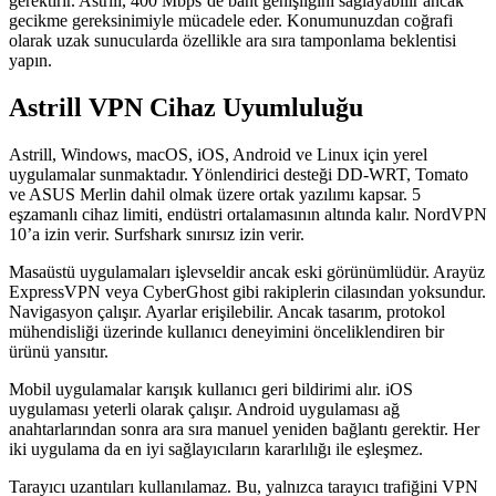
gerektirir. Astrill, 400 Mbps’de bant genişliğini sağlayabilir ancak
gecikme gereksinimiyle mücadele eder. Konumunuzdan coğrafi
olarak uzak sunucularda özellikle ara sıra tamponlama beklentisi
yapın.
Astrill VPN Cihaz Uyumluluğu
Astrill, Windows, macOS, iOS, Android ve Linux için yerel
uygulamalar sunmaktadır. Yönlendirici desteği DD-WRT, Tomato
ve ASUS Merlin dahil olmak üzere ortak yazılımı kapsar. 5
eşzamanlı cihaz limiti, endüstri ortalamasının altında kalır. NordVPN
10’a izin verir. Surfshark sınırsız izin verir.
Masaüstü uygulamaları işlevseldir ancak eski görünümlüdür. Arayüz
ExpressVPN veya CyberGhost gibi rakiplerin cilasından yoksundur.
Navigasyon çalışır. Ayarlar erişilebilir. Ancak tasarım, protokol
mühendisliği üzerinde kullanıcı deneyimini önceliklendiren bir
ürünü yansıtır.
Mobil uygulamalar karışık kullanıcı geri bildirimi alır. iOS
uygulaması yeterli olarak çalışır. Android uygulaması ağ
anahtarlarından sonra ara sıra manuel yeniden bağlantı gerektir. Her
iki uygulama da en iyi sağlayıcıların kararlılığı ile eşleşmez.
Tarayıcı uzantıları kullanılamaz. Bu, yalnızca tarayıcı trafiğini VPN