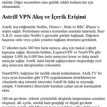
olabilir. Diğer seçenekleri olan gizlilik odaklı kullanıcılar için
olmamalıdır.
Astrill VPN Akış ve İçerik Erişimi
Astrill, test ettiğimizde Netflix, Disney+, Hulu ve BBC iPlayer’a
erişim sağlar. Performans sunucu konumları arasında tutarsızdı. Bazı
A.B.D. sunucuları Netflix’e güvenilir şekilde bağlandı. Diğerleri
başarısız oldu veya çoklu yeniden bağlantı denemesi gerektirdi.
57 ülkeden fazla 300’den fazla sunucu, akış için makul coğrafi
kapsama sağlar. Bununla birlikte, ExpressVPN ve NordVPN gibi
rakipler 3.000 ila 6.000’den fazla sunucuyu korur ve daha tutarlı
sonuçlar sağlar. Astrill, daha büyük sağlayıcıların oluşturduğu özel
akış sunucusu altyapısından yoksundur.
SmartDNS, bağımsız bir özellik olarak kullanılamaz. Akıllı TV’ler
veya oyun konsolları gibi VPN uygulamalarını desteklemeyen
cihazlarda akış izlemek isteyenler Astrill’de daha az seçeneğe
sahiptir. Yönlendirici düzeyinde kurulum çalışır ancak karmaşıklık
ekler.
180 ms gecikme, yüksek çözünürlük akışlarda tamponlama sorunları
oluşturur. 4K içerik, sürekli bant genişliği ve düşük gecikme