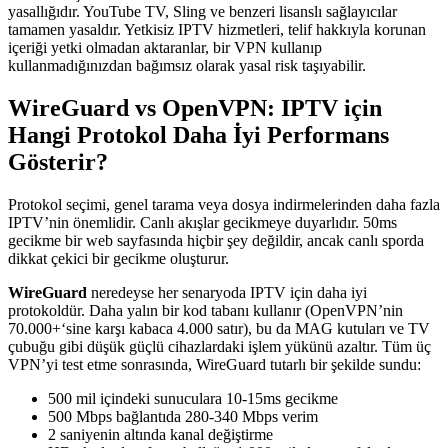
yasallığıdır. YouTube TV, Sling ve benzeri lisanslı sağlayıcılar
tamamen yasaldır. Yetkisiz IPTV hizmetleri, telif hakkıyla korunan
içeriği yetki olmadan aktaranlar, bir VPN kullanıp
kullanmadığınızdan bağımsız olarak yasal risk taşıyabilir.
WireGuard vs OpenVPN: IPTV için
Hangi Protokol Daha İyi Performans
Gösterir?
Protokol seçimi, genel tarama veya dosya indirmelerinden daha fazla
IPTV’nin önemlidir. Canlı akışlar gecikmeye duyarlıdır. 50ms
gecikme bir web sayfasında hiçbir şey değildir, ancak canlı sporda
dikkat çekici bir gecikme oluşturur.
WireGuard
neredeyse her senaryoda IPTV için daha iyi
protokoldür. Daha yalın bir kod tabanı kullanır (OpenVPN’nin
70.000+‘sine karşı kabaca 4.000 satır), bu da MAG kutuları ve TV
çubuğu gibi düşük güçlü cihazlardaki işlem yükünü azaltır. Tüm üç
VPN’yi test etme sonrasında, WireGuard tutarlı bir şekilde sundu:
500 mil içindeki sunuculara 10-15ms gecikme
500 Mbps bağlantıda 280-340 Mbps verim
2 saniyenin altında kanal değiştirme