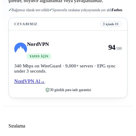
şifreler, böylece algılanamaz veya yavaşlatılamaz.
✓
Bağımsız olarak test edildi
✓
Sponsorlu sıralama yok
yayınında yer aldı
Forbes
CEVABIMIZ
3 içinde #1
NordVPN
94
/100
YAYIN İÇIN
340 Mbps on WireGuard · 9,000+ servers · EPG sync
under 3 seconds.
NordVPN Al
→
30 günlük para iade garantisi
Sıralama