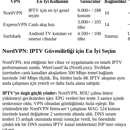
VPN
En İyi Kullanım
Sunucular
Bağlantılar
IPTV için en iyi genel
9.000+ / 188
NordVPN
10
~
seçim
konum
3.000+ / 105
ExpressVPN
Canlı akış hızı
14
~
ülke
Android TV kutuları ve
4.500+ / 100
Surfshark
Sınırsız
sınırsız cihazlar
ülke
f
NordVPN: IPTV Güvenilirliği için En İyi Seçim
NordVPN, test ettiğimiz her cihaz ve uygulamada en tutarlı IPTV
performansını sundu. WireGuard’da (NordLynx), TiviMate
üzerinden canlı kanalları akışlarken 500 Mbps temel bağlantı
üzerinde 340 Mbps ölçtük. Bu, birden fazla 4K IPTV akışının aynı
anda çalışması için yeterli ve daha fazla alana sahiptir.
IPTV’ye özgü güçlü yönler:
NordVPN, M3U çalma listesi
yüklemeyi gecikmeden işler. EPG verileri her testte 3 saniye içinde
senkronize oldu, VPN olmadan gördüğümüz hızla eşleşti. Bir
yönlendiricide NordVPN firmware’i çalıştıran MAG 524 kutusu
üzerinde kanal değiştirme 2 saniyenin altında aldı. DNS sızıntı
testleri 15 ardışık oturumda temiz sonuçlar verdi, bu önemlidir
çünkü tek bir DNS sızıntısı IPTV kanal isteklerinizi ISP’nize ortaya
çıkarır.