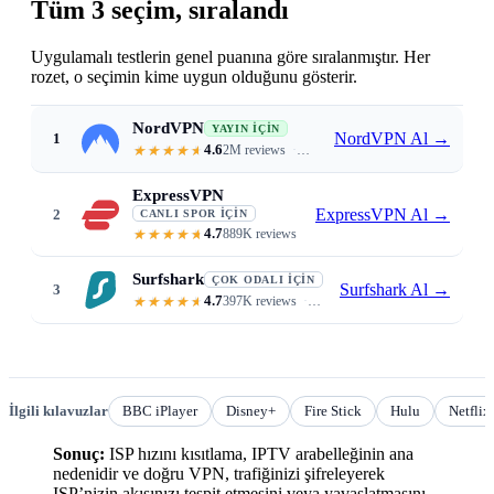
Tüm 3 seçim, sıralandı
Uygulamalı testlerin genel puanına göre sıralanmıştır. Her
rozet, o seçimin kime uygun olduğunu gösterir.
NordVPN
YAYIN İÇIN
NordVPN Al
→
1
4.6
2M reviews
340 Mbps on WireGuard · 9,000+ se
ExpressVPN
ExpressVPN Al
→
2
CANLI SPOR İÇIN
4.7
889K reviews
Lightway protocol · 9ms latency · 
Surfshark
ÇOK ODALI İÇIN
Surfshark Al
→
3
4.7
397K reviews
Unlimited devices · six 4K stream
İlgili kılavuzlar
BBC iPlayer
Disney+
Fire Stick
Hulu
Netflix
Sonuç:
ISP hızını kısıtlama, IPTV arabelleğinin ana
nedenidir ve doğru VPN, trafiğinizi şifreleyerek
ISP’nizin akışınızı tespit etmesini veya yavaşlatmasını