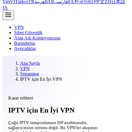
Việt
VI
Türkçe
TR
العربية
AR
فارسی
FA
한국어
KO
中文
ZH
日本語
JA
VPN
Siber Güvenlik
Alan Adı Komisyoncusu
Barındırma
Ayrıcalıklar
Ana Sayfa
VPN
Streaming
IPTV için En İyi VPN
Karar rehberi
IPTV için En İyi VPN
Çoğu IPTV tamponlaması ISP azaltmasıdır,
sağlayıcınızın sorunu değil. Bu VPN'ler akışınızı