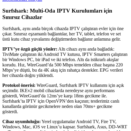
Surfshark: Multi-Oda IPTV Kurulumları için
Sınırsız Cihazlar
Surfshark, aynı anda birçok cihazda IPTV çalıştıran evler için öne
çıkar. Sınırsız eşzamanlı bağlantılar, her TV, tablet, telefon ve set
üstü kutu cihaz yuvalarını değiştirmeden bağlanır anlamına gelir.
IPTV’ye özgü güçlü yönler:
Altı cihazı aynı anda bağladık:
TiviMate çalıştıran iki Android TV kutusu, IPTV Smarters çalıştıran
bir Windows PC, bir iPad ve iki telefon. Altı da istikrarlı akışlar
korudu. Hız, WireGuard’da 500 Mbps temelden cihaz başına 220
Mbps’ye düştü, bu da 4K akış için rahatça destekler. EPG verileri
her cihazda doğru yüklendi.
Protokol önerisi:
WireGuard, Surfshark IPTV kullanımı için açık
seçimdir. IKEv2 mobil cihazlarda neredeyse aynı performans
gösterdi, WireGuard’da 12ms’ye karşı 18ms gecikme ile.
Surfshark’ta IPTV için OpenVPN’den kaçının; testlerimiz canlı
kanallarda görünür gecikmelere neden olan 70ms+ gecikme
gösterdi.
Cihaz uyumluluğu:
Yerel uygulamalar Android TV, Fire TV,
Windows, Mac, iOS ve Linux’u kapsar. Surfshark, Asus, DD-WRT