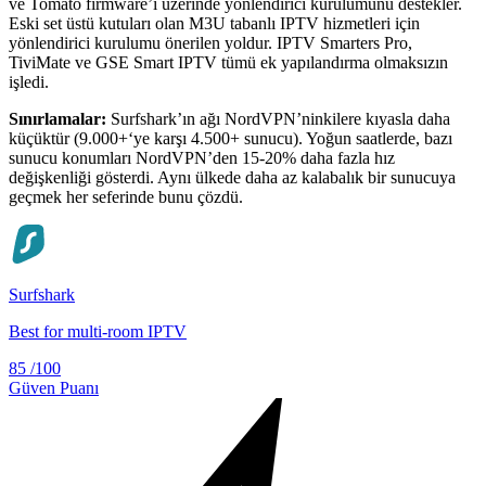
ve Tomato firmware’i üzerinde yönlendirici kurulumunu destekler.
Eski set üstü kutuları olan M3U tabanlı IPTV hizmetleri için
yönlendirici kurulumu önerilen yoldur. IPTV Smarters Pro,
TiviMate ve GSE Smart IPTV tümü ek yapılandırma olmaksızın
işledi.
Sınırlamalar:
Surfshark’ın ağı NordVPN’ninkilere kıyasla daha
küçüktür (9.000+‘ye karşı 4.500+ sunucu). Yoğun saatlerde, bazı
sunucu konumları NordVPN’den 15-20% daha fazla hız
değişkenliği gösterdi. Aynı ülkede daha az kalabalık bir sunucuya
geçmek her seferinde bunu çözdü.
Surfshark
Best for multi-room IPTV
85
/100
Güven Puanı