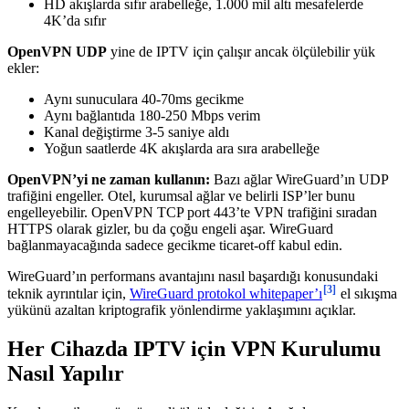
HD akışlarda sıfır arabelleğe, 1.000 mil altı mesafelerde
4K’da sıfır
OpenVPN UDP
yine de IPTV için çalışır ancak ölçülebilir yük
ekler:
Aynı sunuculara 40-70ms gecikme
Aynı bağlantıda 180-250 Mbps verim
Kanal değiştirme 3-5 saniye aldı
Yoğun saatlerde 4K akışlarda ara sıra arabelleğe
OpenVPN’yi ne zaman kullanın:
Bazı ağlar WireGuard’ın UDP
trafiğini engeller. Otel, kurumsal ağlar ve belirli ISP’ler bunu
engelleyebilir. OpenVPN TCP port 443’te VPN trafiğini sıradan
HTTPS olarak gizler, bu da çoğu engeli aşar. WireGuard
bağlanmayacağında sadece gecikme ticaret-off kabul edin.
WireGuard’ın performans avantajını nasıl başardığı konusundaki
[3]
teknik ayrıntılar için,
WireGuard protokol whitepaper’ı
el sıkışma
yükünü azaltan kriptografik yönlendirme yaklaşımını açıklar.
Her Cihazda IPTV için VPN Kurulumu
Nasıl Yapılır