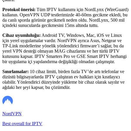
Protokol önerisi:
Tüm IPTV kullanımı için NordLynx (WireGuard)
kullanın. OpenVPN UDP testlerimizde 40-60ms gecikme ekledi, bu
da canlı sporda görünür gecikmeli neden oldu. NordLynx, 500 mil
içindeki sunucularda gecikmesini 15ms altında tuttu.
Cihaz uyumluluğu:
Android TV, Windows, Mac, iOS ve Linux
için yerel uygulamalar vardır. NordVPN ayrıca Asus, Netgear ve
TP-Link modellerine yönelik yönlendirici firmware’i sağlar, bu da
yerel VPN desteği olmayan MAG cihazlarını ve her türlü IPTV
kutusunu kapsar. IPTV Smarters Pro ve GSE Smart IPTV herhangi
bir uygulama içi yapılandırma değişikliği olmadan çalışmıştır.
Sınırlamalar:
10 cihaz limiti, birden fazla TV’de artı telefonlar ve
dizüstü bilgisayarlarda IPTV çalıştıran ev halkları için kısıtlayıcı
olabilir. Yönlendirici düzeyinde yükleme bir cihaz olarak sayılır ve
ağdaki her şeyi kapsar, bu çözümdür.
NordVPN
Best overall for IPTV