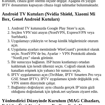
Kurulum, cihaza göre önemli ölçüde değişir. Aşağıda en yaygın
IPTV donanımını kapsayan cihaza özgü talimatlar bulunmaktadır.
Android TV Kutuları (Nvidia Shield, Xiaomi Mi
Box, Genel Android Kutuları)
Android TV kutunuzda Google Play Store’u açın.
Seçilen VPN’nizi arayın (NordVPN, ExpressVPN veya
Surfshark).
Uygulamayı yükleyin ve hesap kimlik bilgilerinizle oturum
açın.
Uygulama ayarları menüsünde WireGuard’ı protokol olarak
seçin. NordVPN’de bu, Ayarlar > VPN Protokolü altında
“NordLynx” olarak görünür.
Bir sunucuya bağlanın. ISP hızını kısıtlamayı ortadan
kaldırmak için kendi ülkenizi seçin. Coğrafi olarak kısıtlı
kanalları erişmek için yabancı bir sunucu seçin.
IPTV uygulamanızı açın (TiviMate, IPTV Smarters Pro veya
GSE Smart IPTV). IPTV uygulaması içinde değişiklik yok.
VPN sistem düzeyinde çalışır.
Bağlantıyı doğrulayın: aynı cihazda gerçek IP’nizin gizli
olduğunu doğrulamak için ipleak.net sayfasını ziyaret edin.
Yönlendirici Düzeyinde Kurulum (MAG Cihazları,