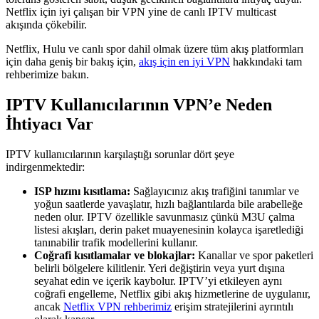
Netflix için iyi çalışan bir VPN yine de canlı IPTV multicast
akışında çökebilir.
Netflix, Hulu ve canlı spor dahil olmak üzere tüm akış platformları
için daha geniş bir bakış için,
akış için en iyi VPN
hakkındaki tam
rehberimize bakın.
IPTV Kullanıcılarının VPN’e Neden
İhtiyacı Var
IPTV kullanıcılarının karşılaştığı sorunlar dört şeye
indirgenmektedir:
ISP hızını kısıtlama:
Sağlayıcınız akış trafiğini tanımlar ve
yoğun saatlerde yavaşlatır, hızlı bağlantılarda bile arabelleğe
neden olur. IPTV özellikle savunmasız çünkü M3U çalma
listesi akışları, derin paket muayenesinin kolayca işaretlediği
tanınabilir trafik modellerini kullanır.
Coğrafi kısıtlamalar ve blokajlar:
Kanallar ve spor paketleri
belirli bölgelere kilitlenir. Yeri değiştirin veya yurt dışına
seyahat edin ve içerik kaybolur. IPTV’yi etkileyen aynı
coğrafi engelleme, Netflix gibi akış hizmetlerine de uygulanır,
ancak
Netflix VPN rehberimiz
erişim stratejilerini ayrıntılı