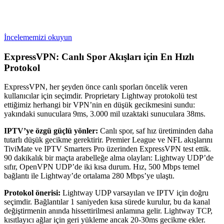
İncelememizi okuyun
ExpressVPN: Canlı Spor Akışları için En Hızlı
Protokol
ExpressVPN, her şeyden önce canlı sporları öncelik veren
kullanıcılar için seçimdir. Proprietary Lightway protokolü test
ettiğimiz herhangi bir VPN’nin en düşük gecikmesini sundu:
yakındaki sunuculara 9ms, 3.000 mil uzaktaki sunuculara 38ms.
IPTV’ye özgü güçlü yönler:
Canlı spor, saf hız üretiminden daha
tutarlı düşük gecikme gerektirir. Premier League ve NFL akışlarını
TiviMate ve IPTV Smarters Pro üzerinden ExpressVPN test ettik.
90 dakikalık bir maçta arabelleğe alma olayları: Lightway UDP’de
sıfır, OpenVPN UDP’de iki kısa durum. Hız, 500 Mbps temel
bağlantı ile Lightway’de ortalama 280 Mbps’ye ulaştı.
Protokol önerisi:
Lightway UDP varsayılan ve IPTV için doğru
seçimdir. Bağlantılar 1 saniyeden kısa sürede kurulur, bu da kanal
değiştirmenin anında hissettirilmesi anlamına gelir. Lightway TCP,
kısıtlayıcı ağlar için geri yükleme ancak 20-30ms gecikme ekler.