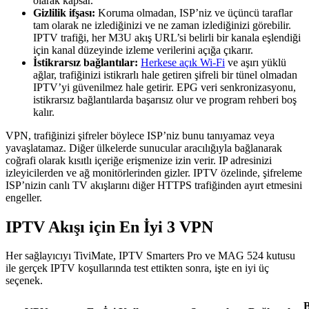
olarak kapsar.
Gizlilik ifşası:
Koruma olmadan, ISP’niz ve üçüncü taraflar
tam olarak ne izlediğinizi ve ne zaman izlediğinizi görebilir.
IPTV trafiği, her M3U akış URL’si belirli bir kanala eşlendiği
için kanal düzeyinde izleme verilerini açığa çıkarır.
İstikrarsız bağlantılar:
Herkese açık Wi-Fi
ve aşırı yüklü
ağlar, trafiğinizi istikrarlı hale getiren şifreli bir tünel olmadan
IPTV’yi güvenilmez hale getirir. EPG veri senkronizasyonu,
istikrarsız bağlantılarda başarısız olur ve program rehberi boş
kalır.
VPN, trafiğinizi şifreler böylece ISP’niz bunu tanıyamaz veya
yavaşlatamaz. Diğer ülkelerde sunucular aracılığıyla bağlanarak
coğrafi olarak kısıtlı içeriğe erişmenize izin verir. IP adresinizi
izleyicilerden ve ağ monitörlerinden gizler. IPTV özelinde, şifreleme
ISP’nizin canlı TV akışlarını diğer HTTPS trafiğinden ayırt etmesini
engeller.
IPTV Akışı için En İyi 3 VPN
Her sağlayıcıyı TiviMate, IPTV Smarters Pro ve MAG 524 kutusu
ile gerçek IPTV koşullarında test ettikten sonra, işte en iyi üç
seçenek.
B