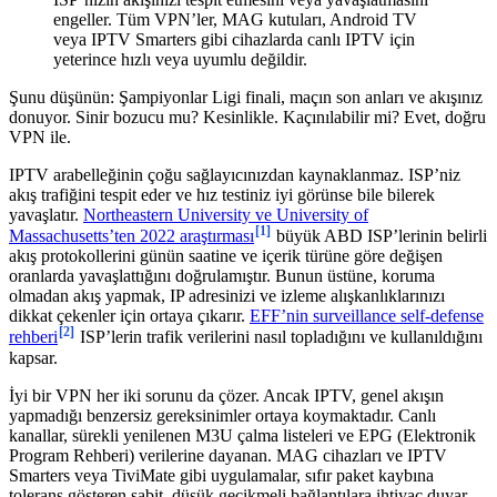
engeller. Tüm VPN’ler, MAG kutuları, Android TV
veya IPTV Smarters gibi cihazlarda canlı IPTV için
yeterince hızlı veya uyumlu değildir.
Şunu düşünün: Şampiyonlar Ligi finali, maçın son anları ve akışınız
donuyor. Sinir bozucu mu? Kesinlikle. Kaçınılabilir mi? Evet, doğru
VPN ile.
IPTV arabelleğinin çoğu sağlayıcınızdan kaynaklanmaz. ISP’niz
akış trafiğini tespit eder ve hız testiniz iyi görünse bile bilerek
yavaşlatır.
Northeastern University ve University of
[1]
Massachusetts’ten 2022 araştırması
büyük ABD ISP’lerinin belirli
akış protokollerini günün saatine ve içerik türüne göre değişen
oranlarda yavaşlattığını doğrulamıştır. Bunun üstüne, koruma
olmadan akış yapmak, IP adresinizi ve izleme alışkanlıklarınızı
dikkat çekenler için ortaya çıkarır.
EFF’nin surveillance self-defense
[2]
rehberi
ISP’lerin trafik verilerini nasıl topladığını ve kullanıldığını
kapsar.
İyi bir VPN her iki sorunu da çözer. Ancak IPTV, genel akışın
yapmadığı benzersiz gereksinimler ortaya koymaktadır. Canlı
kanallar, sürekli yenilenen M3U çalma listeleri ve EPG (Elektronik
Program Rehberi) verilerine dayanan. MAG cihazları ve IPTV
Smarters veya TiviMate gibi uygulamalar, sıfır paket kaybına
tolerans gösteren sabit, düşük gecikmeli bağlantılara ihtiyaç duyar.