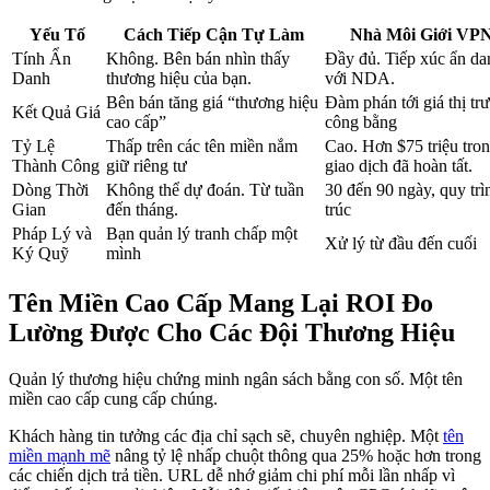
Yếu Tố
Cách Tiếp Cận Tự Làm
Nhà Môi Giới VP
Tính Ẩn
Không. Bên bán nhìn thấy
Đầy đủ. Tiếp xúc ẩn da
Danh
thương hiệu của bạn.
với NDA.
Bên bán tăng giá “thương hiệu
Đàm phán tới giá thị tr
Kết Quả Giá
cao cấp”
công bằng
Tỷ Lệ
Thấp trên các tên miền nắm
Cao. Hơn $75 triệu tro
Thành Công
giữ riêng tư
giao dịch đã hoàn tất.
Dòng Thời
Không thể dự đoán. Từ tuần
30 đến 90 ngày, quy trì
Gian
đến tháng.
trúc
Pháp Lý và
Bạn quản lý tranh chấp một
Xử lý từ đầu đến cuối
Ký Quỹ
mình
Tên Miền Cao Cấp Mang Lại ROI Đo
Lường Được Cho Các Đội Thương Hiệu
Quản lý thương hiệu chứng minh ngân sách bằng con số. Một tên
miền cao cấp cung cấp chúng.
Khách hàng tin tưởng các địa chỉ sạch sẽ, chuyên nghiệp. Một
tên
miền mạnh mẽ
nâng tỷ lệ nhấp chuột thông qua 25% hoặc hơn trong
các chiến dịch trả tiền. URL dễ nhớ giảm chi phí mỗi lần nhấp vì