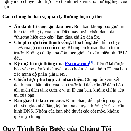
nghiệm đó chuyển đổi trực tiếp thành tiết kiệm cho thương hiệu của
bạn.
Cách chúng tôi bảo vệ quản lý thương hiệu cụ thể:
Ẩn danh từ cuộc gọi đầu tiên.
Bên bán không bao giờ tìm
hiểu tên công ty của bạn. Điều này ngăn chặn đánh dấu
“thương hiệu cao cấp” làm tăng giá 2x đến 5x.
Chỉ phí dựa trên thành công.
Hoa hồng điển hình chạy
15% của giá mua cuối cùng. Không có khoản thanh toán
trước. Không có lập hóa đơn theo giờ. Tư vấn miễn phí để bắt
đầu.
[1]
Ký quỹ bí mật thông qua
Escrow.com
.
Tiền ở lại được
bảo vệ cho đến khi chuyển giao hoàn tất và nhóm IT của bạn
xác minh độ phân giải DNS.
Chiến lược phù hợp với nhãn hiệu.
Chúng tôi xem xét
danh mục nhãn hiệu của bạn trước khi tiếp cận để đảm bảo
tên miền đích tăng cường vị trí IP của bạn, không chỉ là tiếp
thị của bạn.
Bàn giao từ đầu đến cuối.
Đàm phán, điều phối pháp lý,
chuyển giao nhà đăng ký, ánh xạ chuyển hướng 301 và cấu
hình DNS. Nhóm của bạn phê duyệt các cột mốc, không
quản lý chúng.
Quy Trình Bốn Bước của Chúng Tôi