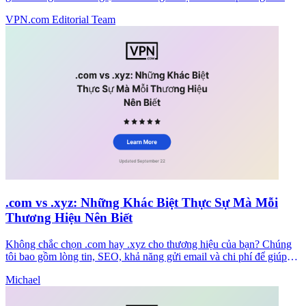
nhất mà không có phí trước.
VPN.com Editorial Team
.com vs .xyz: Những Khác Biệt Thực Sự Mà Mỗi
Thương Hiệu Nên Biết
Không chắc chọn .com hay .xyz cho thương hiệu của bạn? Chúng
tôi bao gồm lòng tin, SEO, khả năng gửi email và chi phí để giúp
bạn đưa ra quyết định rõ ràng ngay bây giờ.
Michael