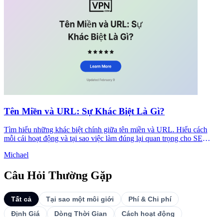
Tên Miền và URL: Sự Khác Biệt Là Gì?
Tìm hiểu những khác biệt chính giữa tên miền và URL. Hiểu cách
mỗi cái hoạt động và tại sao việc làm đúng lại quan trọng cho SEO
và bảo mật của trang web của bạn.
Michael
Câu Hỏi Thường Gặp
Tất cả
Tại sao một môi giới
Phí & Chi phí
Định Giá
Dòng Thời Gian
Cách hoạt động