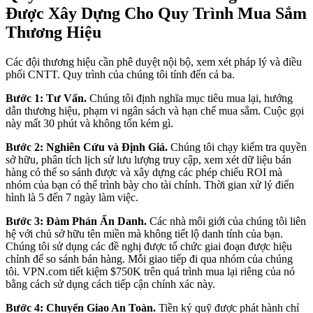
Được Xây Dựng Cho Quy Trình Mua Sắm
Thương Hiệu
Các đội thương hiệu cần phê duyệt nội bộ, xem xét pháp lý và điều
phối CNTT. Quy trình của chúng tôi tính đến cả ba.
Bước 1: Tư Vấn.
Chúng tôi định nghĩa mục tiêu mua lại, hướng
dẫn thương hiệu, phạm vi ngân sách và hạn chế mua sắm. Cuộc gọi
này mất 30 phút và không tốn kém gì.
Bước 2: Nghiên Cứu và Định Giá.
Chúng tôi chạy kiểm tra quyền
sở hữu, phân tích lịch sử lưu lượng truy cập, xem xét dữ liệu bán
hàng có thể so sánh được và xây dựng các phép chiếu ROI mà
nhóm của bạn có thể trình bày cho tài chính. Thời gian xử lý điển
hình là 5 đến 7 ngày làm việc.
Bước 3: Đàm Phán Ẩn Danh.
Các nhà môi giới của chúng tôi liên
hệ với chủ sở hữu tên miền mà không tiết lộ danh tính của bạn.
Chúng tôi sử dụng các đề nghị được tổ chức giai đoạn được hiệu
chỉnh để so sánh bán hàng. Mỗi giao tiếp đi qua nhóm của chúng
tôi. VPN.com tiết kiệm $750K trên quá trình mua lại riêng của nó
bằng cách sử dụng cách tiếp cận chính xác này.
Bước 4: Chuyển Giao An Toàn.
Tiền ký quỹ được phát hành chỉ