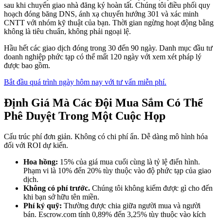
sau khi chuyển giao nhà đăng ký hoàn tất. Chúng tôi điều phối quy
hoạch đóng băng DNS, ánh xạ chuyển hướng 301 và xác minh
CNTT với nhóm kỹ thuật của bạn. Thời gian ngừng hoạt động bằng
không là tiêu chuẩn, không phải ngoại lệ.
Hầu hết các giao dịch đóng trong 30 đến 90 ngày. Danh mục đầu tư
doanh nghiệp phức tạp có thể mất 120 ngày với xem xét pháp lý
được bao gồm.
Bắt đầu quá trình ngày hôm nay với tư vấn miễn phí.
Định Giá Mà Các Đội Mua Sắm Có Thể
Phê Duyệt Trong Một Cuộc Họp
Cấu trúc phí đơn giản. Không có chi phí ẩn. Dễ dàng mô hình hóa
đối với ROI dự kiến.
Hoa hồng:
15% của giá mua cuối cùng là tỷ lệ điển hình.
Phạm vi là 10% đến 20% tùy thuộc vào độ phức tạp của giao
dịch.
Không có phí trước.
Chúng tôi không kiếm được gì cho đến
khi bạn sở hữu tên miền.
Phí ký quỹ:
Thường được chia giữa người mua và người
bán. Escrow.com tính 0,89% đến 3,25% tùy thuộc vào kích