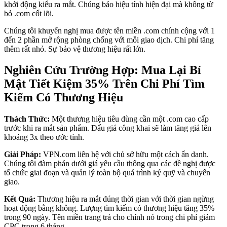
khởi động kiểu ra mắt. Chúng báo hiệu tính hiện đại mà không từ
bỏ .com cốt lõi.
Chúng tôi khuyến nghị mua được tên miền .com chính cộng với 1
đến 2 phần mở rộng phòng chống với mỗi giao dịch. Chi phí tăng
thêm rất nhỏ. Sự bảo vệ thương hiệu rất lớn.
Nghiên Cứu Trường Hợp: Mua Lại Bí
Mật Tiết Kiệm 35% Trên Chi Phí Tìm
Kiếm Có Thương Hiệu
Thách Thức:
Một thương hiệu tiêu dùng cần một .com cao cấp
trước khi ra mắt sản phẩm. Đấu giá công khai sẽ làm tăng giá lên
khoảng 3x theo ước tính.
Giải Pháp:
VPN.com liên hệ với chủ sở hữu một cách ẩn danh.
Chúng tôi đàm phán dưới giá yêu cầu thông qua các đề nghị được
tổ chức giai đoạn và quản lý toàn bộ quá trình ký quỹ và chuyển
giao.
Kết Quả:
Thương hiệu ra mắt đúng thời gian với thời gian ngừng
hoạt động bằng không. Lượng tìm kiếm có thương hiệu tăng 35%
trong 90 ngày. Tên miền trang trả cho chính nó trong chi phí giảm
CPC trong 6 tháng.