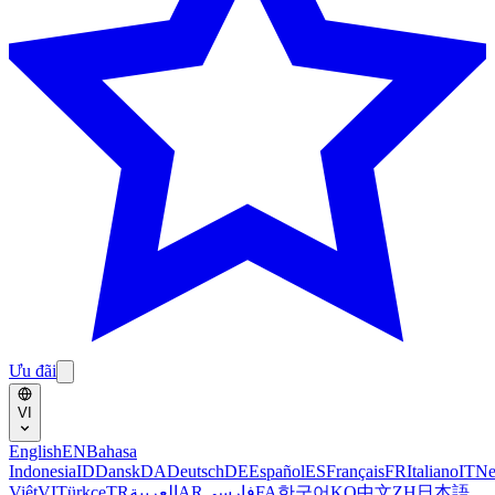
Ưu đãi
VI
English
EN
Bahasa
Indonesia
ID
Dansk
DA
Deutsch
DE
Español
ES
Français
FR
Italiano
IT
Ne
Việt
VI
Türkçe
TR
العربية
AR
فارسی
FA
한국어
KO
中文
ZH
日本語