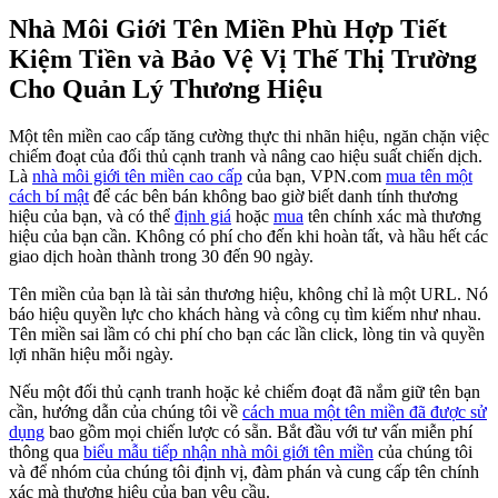
Nhà Môi Giới Tên Miền Phù Hợp Tiết
Kiệm Tiền và Bảo Vệ Vị Thế Thị Trường
Cho Quản Lý Thương Hiệu
Một tên miền cao cấp tăng cường thực thi nhãn hiệu, ngăn chặn việc
chiếm đoạt của đối thủ cạnh tranh và nâng cao hiệu suất chiến dịch.
Là
nhà môi giới tên miền cao cấp
của bạn, VPN.com
mua tên một
cách bí mật
để các bên bán không bao giờ biết danh tính thương
hiệu của bạn, và có thể
định giá
hoặc
mua
tên chính xác mà thương
hiệu của bạn cần. Không có phí cho đến khi hoàn tất, và hầu hết các
giao dịch hoàn thành trong 30 đến 90 ngày.
Tên miền của bạn là tài sản thương hiệu, không chỉ là một URL. Nó
báo hiệu quyền lực cho khách hàng và công cụ tìm kiếm như nhau.
Tên miền sai lầm có chi phí cho bạn các lần click, lòng tin và quyền
lợi nhãn hiệu mỗi ngày.
Nếu một đối thủ cạnh tranh hoặc kẻ chiếm đoạt đã nắm giữ tên bạn
cần, hướng dẫn của chúng tôi về
cách mua một tên miền đã được sử
dụng
bao gồm mọi chiến lược có sẵn. Bắt đầu với tư vấn miễn phí
thông qua
biểu mẫu tiếp nhận nhà môi giới tên miền
của chúng tôi
và để nhóm của chúng tôi định vị, đàm phán và cung cấp tên chính
xác mà thương hiệu của bạn yêu cầu.