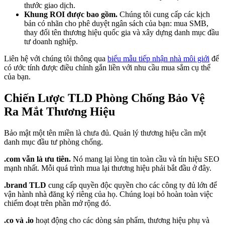
thước giao dịch.
Khung ROI được bao gồm.
Chúng tôi cung cấp các kịch
bản có nhãn cho phê duyệt ngân sách của bạn: mua SMB,
thay đổi tên thương hiệu quốc gia và xây dựng danh mục đầu
tư doanh nghiệp.
Liên hệ với chúng tôi thông qua
biểu mẫu tiếp nhận nhà môi giới
để
có ước tính được điều chỉnh gắn liền với nhu cầu mua sắm cụ thể
của bạn.
Chiến Lược TLD Phòng Chống Bảo Vệ
Ra Mắt Thương Hiệu
Bảo mật một tên miền là chưa đủ. Quản lý thương hiệu cần một
danh mục đầu tư phòng chống.
.com vẫn là ưu tiên.
Nó mang lại lòng tin toàn cầu và tín hiệu SEO
mạnh nhất. Mỗi quá trình mua lại thương hiệu phải bắt đầu ở đây.
.brand TLD
cung cấp quyền độc quyền cho các công ty đủ lớn để
vận hành nhà đăng ký riêng của họ. Chúng loại bỏ hoàn toàn việc
chiếm đoạt trên phần mở rộng đó.
.co và .io
hoạt động cho các dòng sản phẩm, thương hiệu phụ và