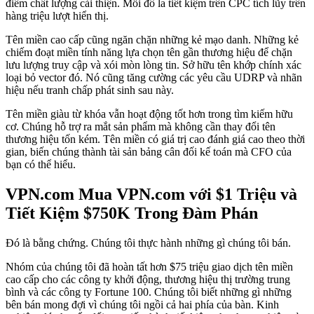
điểm chất lượng cải thiện. Mỗi đô la tiết kiệm trên CPC tích lũy trên
hàng triệu lượt hiển thị.
Tên miền cao cấp cũng ngăn chặn những kẻ mạo danh. Những kẻ
chiếm đoạt miền tính năng lựa chọn tên gần thương hiệu để chặn
lưu lượng truy cập và xói mòn lòng tin. Sở hữu tên khớp chính xác
loại bỏ vector đó. Nó cũng tăng cường các yêu cầu UDRP và nhãn
hiệu nếu tranh chấp phát sinh sau này.
Tên miền giàu từ khóa vẫn hoạt động tốt hơn trong tìm kiếm hữu
cơ. Chúng hỗ trợ ra mắt sản phẩm mà không cần thay đổi tên
thương hiệu tốn kém. Tên miền có giá trị cao đánh giá cao theo thời
gian, biến chúng thành tài sản bảng cân đối kế toán mà CFO của
bạn có thể hiểu.
VPN.com Mua VPN.com với $1 Triệu và
Tiết Kiệm $750K Trong Đàm Phán
Đó là bằng chứng. Chúng tôi thực hành những gì chúng tôi bán.
Nhóm của chúng tôi đã hoàn tất hơn $75 triệu giao dịch tên miền
cao cấp cho các công ty khởi động, thương hiệu thị trường trung
bình và các công ty Fortune 100. Chúng tôi biết những gì những
bên bán mong đợi vì chúng tôi ngồi cả hai phía của bàn. Kinh