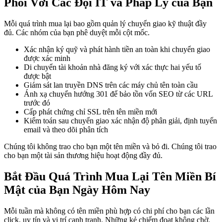
Phối Với Các Đội IT và Pháp Lý của Bạn
Mỗi quá trình mua lại bao gồm quản lý chuyển giao kỹ thuật đầy
đủ. Các nhóm của bạn phê duyệt mỗi cột mốc.
Xác nhận ký quỹ và phát hành tiền an toàn khi chuyển giao
được xác minh
Di chuyển tài khoản nhà đăng ký với xác thực hai yếu tố
được bật
Giám sát lan truyền DNS trên các máy chủ tên toàn cầu
Ánh xạ chuyển hướng 301 để bảo tồn vốn SEO từ các URL
trước đó
Cấp phát chứng chỉ SSL trên tên miền mới
Kiểm toán sau chuyển giao xác nhận độ phân giải, định tuyến
email và theo dõi phân tích
Chúng tôi không trao cho bạn một tên miền và bỏ đi. Chúng tôi trao
cho bạn một tài sản thương hiệu hoạt động đầy đủ.
Bắt Đầu Quá Trình Mua Lại Tên Miền Bí
Mật của Bạn Ngày Hôm Nay
Mỗi tuần mà không có tên miền phù hợp có chi phí cho bạn các lần
click, uy tín và vị trí cạnh tranh. Những kẻ chiếm đoạt không chờ.