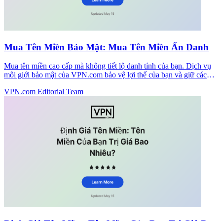
Mua Tên Miền Bảo Mật: Mua Tên Miền Ẩn Danh
Mua tên miền cao cấp mà không tiết lộ danh tính của bạn. Dịch vụ
môi giới bảo mật của VPN.com bảo vệ lợi thế của bạn và giữ các
cuộc đàm phán riêng tư.
VPN.com Editorial Team