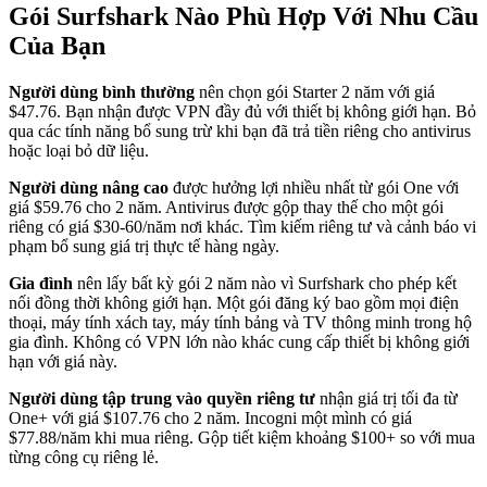
Gói Surfshark Nào Phù Hợp Với Nhu Cầu
Của Bạn
Người dùng bình thường
nên chọn gói Starter 2 năm với giá
$47.76. Bạn nhận được VPN đầy đủ với thiết bị không giới hạn. Bỏ
qua các tính năng bổ sung trừ khi bạn đã trả tiền riêng cho antivirus
hoặc loại bỏ dữ liệu.
Người dùng nâng cao
được hưởng lợi nhiều nhất từ gói One với
giá $59.76 cho 2 năm. Antivirus được gộp thay thế cho một gói
riêng có giá $30-60/năm nơi khác. Tìm kiếm riêng tư và cảnh báo vi
phạm bổ sung giá trị thực tế hàng ngày.
Gia đình
nên lấy bất kỳ gói 2 năm nào vì Surfshark cho phép kết
nối đồng thời không giới hạn. Một gói đăng ký bao gồm mọi điện
thoại, máy tính xách tay, máy tính bảng và TV thông minh trong hộ
gia đình. Không có VPN lớn nào khác cung cấp thiết bị không giới
hạn với giá này.
Người dùng tập trung vào quyền riêng tư
nhận giá trị tối đa từ
One+ với giá $107.76 cho 2 năm. Incogni một mình có giá
$77.88/năm khi mua riêng. Gộp tiết kiệm khoảng $100+ so với mua
từng công cụ riêng lẻ.