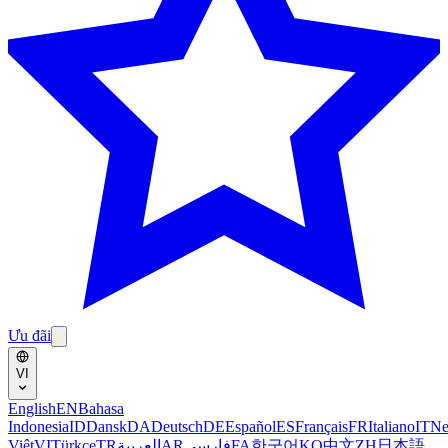
Ưu đãi
VI
English
EN
Bahasa
Indonesia
ID
Dansk
DA
Deutsch
DE
Español
ES
Français
FR
Italiano
IT
Ne
Việt
VI
Türkçe
TR
العربية
AR
فارسی
FA
한국어
KO
中文
ZH
日本語