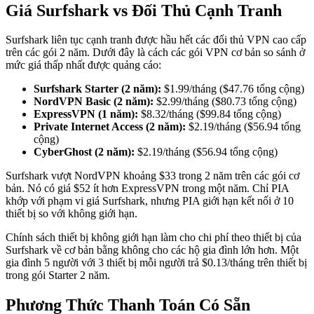
Giá Surfshark vs Đối Thủ Cạnh Tranh
Surfshark liên tục cạnh tranh được hầu hết các đối thủ VPN cao cấp
trên các gói 2 năm. Dưới đây là cách các gói VPN cơ bản so sánh ở
mức giá thấp nhất được quảng cáo:
Surfshark Starter (2 năm):
$1.99/tháng ($47.76 tổng cộng)
NordVPN Basic (2 năm):
$2.99/tháng ($80.73 tổng cộng)
ExpressVPN (1 năm):
$8.32/tháng ($99.84 tổng cộng)
Private Internet Access (2 năm):
$2.19/tháng ($56.94 tổng
cộng)
CyberGhost (2 năm):
$2.19/tháng ($56.94 tổng cộng)
Surfshark vượt NordVPN khoảng $33 trong 2 năm trên các gói cơ
bản. Nó có giá $52 ít hơn ExpressVPN trong một năm. Chỉ PIA
khớp với phạm vi giá Surfshark, nhưng PIA giới hạn kết nối ở 10
thiết bị so với không giới hạn.
Chính sách thiết bị không giới hạn làm cho chi phí theo thiết bị của
Surfshark về cơ bản bằng không cho các hộ gia đình lớn hơn. Một
gia đình 5 người với 3 thiết bị mỗi người trả $0.13/tháng trên thiết bị
trong gói Starter 2 năm.
Phương Thức Thanh Toán Có Sẵn