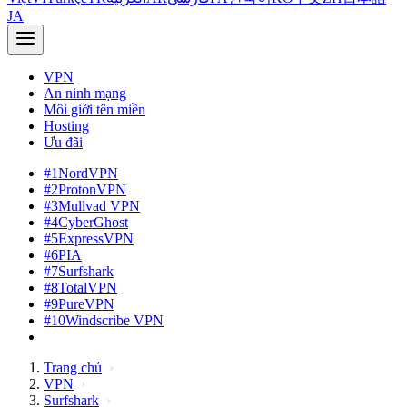
JA
VPN
An ninh mạng
Môi giới tên miền
Hosting
Ưu đãi
#1
NordVPN
#2
ProtonVPN
#3
Mullvad VPN
#4
CyberGhost
#5
ExpressVPN
#6
PIA
#7
Surfshark
#8
TotalVPN
#9
PureVPN
#10
Windscribe VPN
Trang chủ
VPN
Surfshark