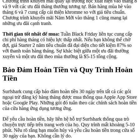
Chương trình khuyến mãi quay lại trường học xuất hiện vào tháng 8
và 9 với các ưu đãi tháng thưởng tương tự. Bán hàng mùa hè vào
tháng 6 và 7 cung cấp cải thiện khromne so với giá tiêu chuẩn.
Chương trình khuyến mãi Năm Mới vào tháng 1 cũng mang lại
những ưu đãi cạnh tranh.
Thời gian tốt nhất để mua:
Tuần Black Friday liên tục cung cấp
chi phí hàng tháng có hiệu lực thấp nhất. Nếu bạn không thể chờ
đợi, giá Starter 2 năm tiêu chuẩn đã đại diện cho tiết kiệm 87% so
với thanh toán hàng tháng. Sự khác biệt giữa một ưu đãi thường
xuyên và một ưu đãi theo mùa thường là $5-15 tổng cộng.
Bảo Đảm Hoàn Tiền và Quy Trình Hoàn
Tiền
Surfshark cung cấp bảo đảm hoàn tiền 30 ngày trên tất cả các gói
ngoại trừ đăng ký hàng tháng được mua thông qua Apple App Store
hoặc Google Play. Những gói đó tuân theo các chính sách hoàn tiền
của cửa hàng ứng dụng tương ứng.
Để yêu cầu hoàn tiền, hãy liên hệ hỗ trợ Surfshark thông qua trò
chuyện trực tiếp trên trang web của họ. Quy trình mất khoảng 5-10
phút. Nêu rõ rằng bạn muốn hủy và yêu cầu hoàn tiền trong cửa sổ
30 ngày của bạn. Không cần lý do.