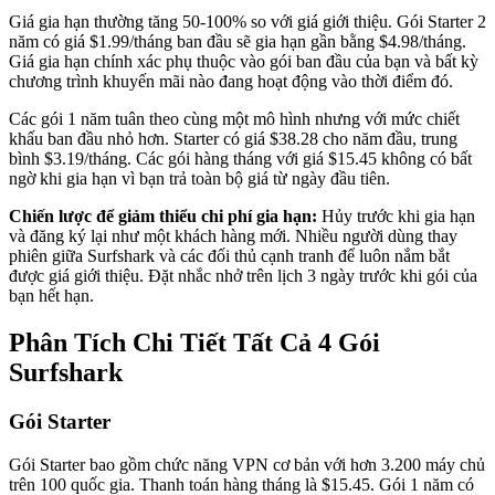
Giá gia hạn thường tăng 50-100% so với giá giới thiệu. Gói Starter 2
năm có giá $1.99/tháng ban đầu sẽ gia hạn gần bằng $4.98/tháng.
Giá gia hạn chính xác phụ thuộc vào gói ban đầu của bạn và bất kỳ
chương trình khuyến mãi nào đang hoạt động vào thời điểm đó.
Các gói 1 năm tuân theo cùng một mô hình nhưng với mức chiết
khấu ban đầu nhỏ hơn. Starter có giá $38.28 cho năm đầu, trung
bình $3.19/tháng. Các gói hàng tháng với giá $15.45 không có bất
ngờ khi gia hạn vì bạn trả toàn bộ giá từ ngày đầu tiên.
Chiến lược để giảm thiểu chi phí gia hạn:
Hủy trước khi gia hạn
và đăng ký lại như một khách hàng mới. Nhiều người dùng thay
phiên giữa Surfshark và các đối thủ cạnh tranh để luôn nắm bắt
được giá giới thiệu. Đặt nhắc nhở trên lịch 3 ngày trước khi gói của
bạn hết hạn.
Phân Tích Chi Tiết Tất Cả 4 Gói
Surfshark
Gói Starter
Gói Starter bao gồm chức năng VPN cơ bản với hơn 3.200 máy chủ
trên 100 quốc gia. Thanh toán hàng tháng là $15.45. Gói 1 năm có