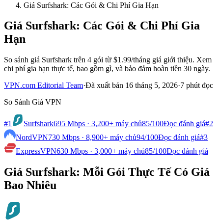
Giá Surfshark: Các Gói & Chi Phí Gia Hạn
Giá Surfshark: Các Gói & Chi Phí Gia
Hạn
So sánh giá Surfshark trên 4 gói từ $1.99/tháng giá giới thiệu. Xem
chi phí gia hạn thực tế, bao gồm gì, và bảo đảm hoàn tiền 30 ngày.
VPN.com Editorial Team
·
Đã xuất bản 16 tháng 5, 2026
·
7 phút đọc
So Sánh Giá VPN
#1
Surfshark
695 Mbps · 3,200+ máy chủ
85
/100
Đọc đánh giá
#2
NordVPN
730 Mbps · 8,900+ máy chủ
94
/100
Đọc đánh giá
#3
ExpressVPN
630 Mbps · 3,000+ máy chủ
85
/100
Đọc đánh giá
Giá Surfshark: Mỗi Gói Thực Tế Có Giá
Bao Nhiêu