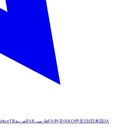
ürkçe
TR
العربية
AR
فارسی
FA
한국어
KO
中文
ZH
日本語
JA