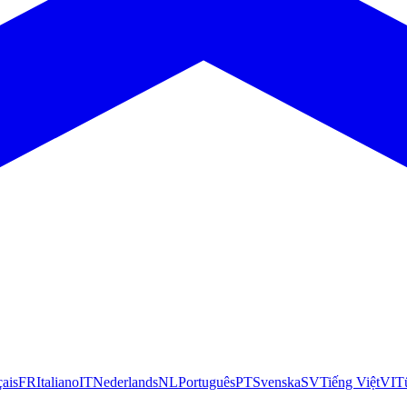
çais
FR
Italiano
IT
Nederlands
NL
Português
PT
Svenska
SV
Tiếng Việt
VI
T