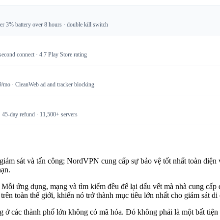
 3% battery over 8 hours · double kill switch
cond connect · 4.7 Play Store rating
9/mo · CleanWeb ad and tracker blocking
· 45-day refund · 11,500+ servers
giám sát và tấn công; NordVPN cung cấp sự bảo vệ tốt nhất toàn diện với
hạn.
. Mỗi ứng dụng, mạng và tìm kiếm đều để lại dấu vết mà nhà cung cấp d
rên toàn thế giới, khiến nó trở thành mục tiêu lớn nhất cho giám sát di 
g ở các thành phố lớn không có mã hóa. Đó không phải là một bất tiệ