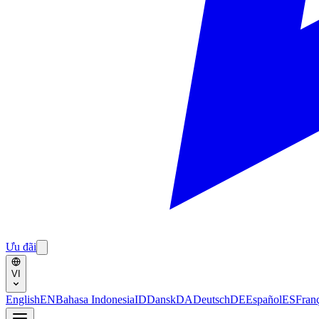
Ưu đãi
VI
English
EN
Bahasa Indonesia
ID
Dansk
DA
Deutsch
DE
Español
ES
Fran