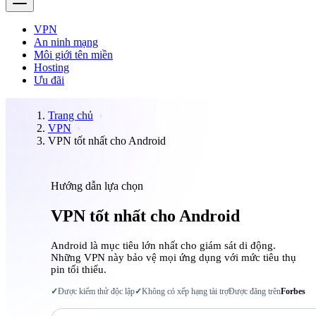
VPN
An ninh mạng
Môi giới tên miền
Hosting
Ưu đãi
Trang chủ
VPN
VPN tốt nhất cho Android
Hướng dẫn lựa chọn
VPN tốt nhất cho Android
Android là mục tiêu lớn nhất cho giám sát di động.
Những VPN này bảo vệ mọi ứng dụng với mức tiêu thụ
pin tối thiểu.
✓
Được kiểm thử độc lập
✓
Không có xếp hạng tài trợ
Được đăng trên
Forbes