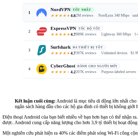
NordVPN
TỐT NHẤT
1
4.6
2M reviews
NordLynx 340 Mbps · under
ExpressVPN
TỐC ĐỘ TỐT
2
4.7
889K reviews
Lightway 360 Mbps · 1-se
Surfshark
ĐA THIẾT BỊ TỐT
3
4.7
397K reviews
Unlimited devices · $1.9
CyberGhost
DÀNH CHO NGƯỜI MỚI
4
4.2
207K reviews
Purpose-labeled servers 
Kết luận cuối cùng:
Android là mục tiêu di động lớn nhất cho 
ngân sách hàng đầu cho các hộ gia đình có thiết bị không giới 
Điện thoại Android của bạn biết nhiều về bạn hơn bạn có thể nhận ra
được. Android cung cấp năng lượng cho hơn 3,9 tỷ thiết bị hoạt động t
Một nghiên cứu phát hiện ra 40% các điểm phát sóng Wi-Fi công cộn