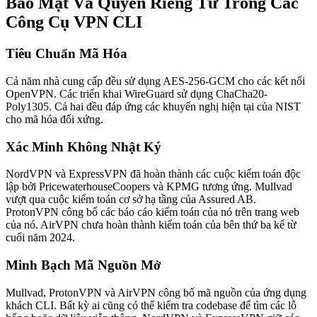
Bảo Mật Và Quyền Riêng Tư Trong Các
Công Cụ VPN CLI
Tiêu Chuẩn Mã Hóa
Cả năm nhà cung cấp đều sử dụng AES-256-GCM cho các kết nối
OpenVPN. Các triển khai WireGuard sử dụng ChaCha20-
Poly1305. Cả hai đều đáp ứng các khuyến nghị hiện tại của NIST
cho mã hóa đối xứng.
Xác Minh Không Nhật Ký
NordVPN và ExpressVPN đã hoàn thành các cuộc kiểm toán độc
lập bởi PricewaterhouseCoopers và KPMG tương ứng. Mullvad
vượt qua cuộc kiểm toán cơ sở hạ tầng của Assured AB.
ProtonVPN công bố các báo cáo kiểm toán của nó trên trang web
của nó. AirVPN chưa hoàn thành kiểm toán của bên thứ ba kể từ
cuối năm 2024.
Minh Bạch Mã Nguồn Mở
Mullvad, ProtonVPN và AirVPN công bố mã nguồn của ứng dụng
khách CLI. Bất kỳ ai cũng có thể kiểm tra codebase để tìm các lỗ