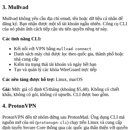
3. Mullvad
Mullvad không yêu cầu địa chỉ email, tên hoặc dữ liệu cá nhân để
đăng ký. Bạn nhận được một số tài khoản ngẫu nhiên. Công cụ CLI
của nó phản ánh cách tiếp cận ưu tiên quyền riêng tư này.
Các tính năng CLI:
Kết nối với VPN bằng
mullvad connect
Danh sách máy chủ được lọc theo quốc gia, thành phố hoặc
nhà cung cấp
Kiểm tra trạng thái tài khoản và ngày hết hạn
Tạo và quản lý các khóa WireGuard trực tiếp
Các nền tảng được hỗ trợ:
Linux, macOS
Giá:
Mức giá cố định €5/tháng (khoảng $5,48). Không có chiết
khấu, không có gói, không có upsells. CLI được bao gồm.
4. ProtonVPN
ProtonVPN đến từ nhóm đứng sau ProtonMail. Ứng dụng CLI mã
nguồn mở của nó (
) chạy trên Linux và cung cấp
protonvpn-cli
định tuyến Secure Core thông qua các quốc gia thân thiện với quyền