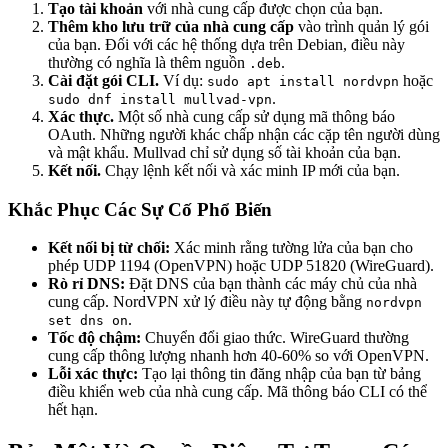
Tạo tài khoản
với nhà cung cấp được chọn của bạn.
Thêm kho lưu trữ của nhà cung cấp
vào trình quản lý gói
của bạn. Đối với các hệ thống dựa trên Debian, điều này
thường có nghĩa là thêm nguồn
.
.deb
Cài đặt gói CLI.
Ví dụ:
hoặc
sudo apt install nordvpn
.
sudo dnf install mullvad-vpn
Xác thực.
Một số nhà cung cấp sử dụng mã thông báo
OAuth. Những người khác chấp nhận các cặp tên người dùng
và mật khẩu. Mullvad chỉ sử dụng số tài khoản của bạn.
Kết nối.
Chạy lệnh kết nối và xác minh IP mới của bạn.
Khắc Phục Các Sự Cố Phổ Biến
Kết nối bị từ chối:
Xác minh rằng tường lửa của bạn cho
phép UDP 1194 (OpenVPN) hoặc UDP 51820 (WireGuard).
Rò rỉ DNS:
Đặt DNS của bạn thành các máy chủ của nhà
cung cấp. NordVPN xử lý điều này tự động bằng
nordvpn
.
set dns on
Tốc độ chậm:
Chuyển đổi giao thức. WireGuard thường
cung cấp thông lượng nhanh hơn 40-60% so với OpenVPN.
Lỗi xác thực:
Tạo lại thông tin đăng nhập của bạn từ bảng
điều khiển web của nhà cung cấp. Mã thông báo CLI có thể
hết hạn.