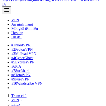
JA
VPN
An ninh mạng
Môi giới tên miền
Hosting
Ưu đãi
#1
NordVPN
#2
ProtonVPN
#3
Mullvad VPN
#4
CyberGhost
#5
ExpressVPN
#6
PIA
#7
Surfshark
#8
TotalVPN
#9
PureVPN
#10
Windscribe VPN
Trang chủ
VPN
Linux