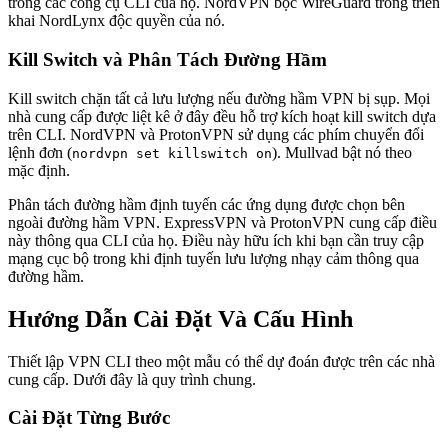
trong các công cụ CLI của họ. NordVPN bọc WireGuard trong triển
khai NordLynx độc quyền của nó.
Kill Switch và Phân Tách Đường Hầm
Kill switch chặn tất cả lưu lượng nếu đường hầm VPN bị sụp. Mọi
nhà cung cấp được liệt kê ở đây đều hỗ trợ kích hoạt kill switch dựa
trên CLI. NordVPN và ProtonVPN sử dụng các phím chuyển đổi
lệnh đơn (
). Mullvad bật nó theo
nordvpn set killswitch on
mặc định.
Phân tách đường hầm định tuyến các ứng dụng được chọn bên
ngoài đường hầm VPN. ExpressVPN và ProtonVPN cung cấp điều
này thông qua CLI của họ. Điều này hữu ích khi bạn cần truy cập
mạng cục bộ trong khi định tuyến lưu lượng nhạy cảm thông qua
đường hầm.
Hướng Dẫn Cài Đặt Và Cấu Hình
Thiết lập VPN CLI theo một mẫu có thể dự đoán được trên các nhà
cung cấp. Dưới đây là quy trình chung.
Cài Đặt Từng Bước