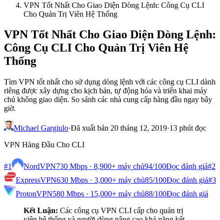
VPN Tốt Nhất Cho Giao Diện Dòng Lệnh: Công Cụ CLI
Cho Quản Trị Viên Hệ Thống
VPN Tốt Nhất Cho Giao Diện Dòng Lệnh:
Công Cụ CLI Cho Quản Trị Viên Hệ
Thống
Tìm VPN tốt nhất cho sử dụng dòng lệnh với các công cụ CLI dành
riêng được xây dựng cho kịch bản, tự động hóa và triển khai máy
chủ không giao diện. So sánh các nhà cung cấp hàng đầu ngay bây
giờ.
Michael Gargiulo
·
Đã xuất bản 20 tháng 12, 2019
·
13 phút đọc
VPN Hàng Đầu Cho CLI
#1
NordVPN
730 Mbps · 8,900+ máy chủ
94
/100
Đọc đánh giá
#2
ExpressVPN
630 Mbps · 3,000+ máy chủ
85
/100
Đọc đánh giá
#3
ProtonVPN
580 Mbps · 15,000+ máy chủ
88
/100
Đọc đánh giá
Kết Luận:
Các công cụ VPN CLI cấp cho quản trị
viên hệ thống và người dùng nâng cao khả năng kết