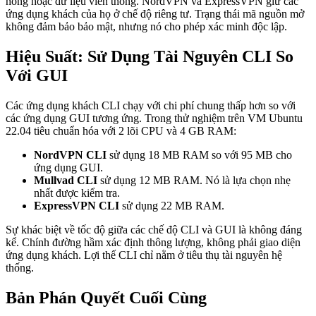
hổng hoặc dữ liệu viễn thông. NordVPN và ExpressVPN giữ các
ứng dụng khách của họ ở chế độ riêng tư. Trạng thái mã nguồn mở
không đảm bảo bảo mật, nhưng nó cho phép xác minh độc lập.
Hiệu Suất: Sử Dụng Tài Nguyên CLI So
Với GUI
Các ứng dụng khách CLI chạy với chi phí chung thấp hơn so với
các ứng dụng GUI tương ứng. Trong thử nghiệm trên VM Ubuntu
22.04 tiêu chuẩn hóa với 2 lõi CPU và 4 GB RAM:
NordVPN CLI
sử dụng 18 MB RAM so với 95 MB cho
ứng dụng GUI.
Mullvad CLI
sử dụng 12 MB RAM. Nó là lựa chọn nhẹ
nhất được kiểm tra.
ExpressVPN CLI
sử dụng 22 MB RAM.
Sự khác biệt về tốc độ giữa các chế độ CLI và GUI là không đáng
kể. Chính đường hầm xác định thông lượng, không phải giao diện
ứng dụng khách. Lợi thế CLI chỉ nằm ở tiêu thụ tài nguyên hệ
thống.
Bản Phán Quyết Cuối Cùng