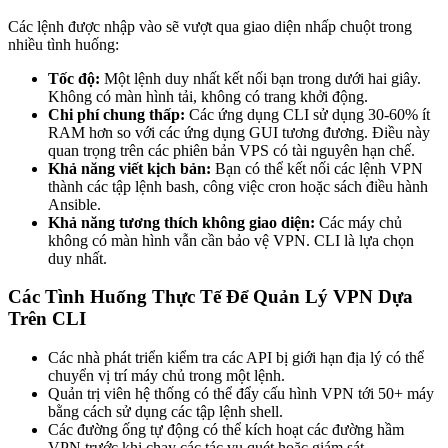
Các lệnh được nhập vào sẽ vượt qua giao diện nhấp chuột trong
nhiều tình huống:
Tốc độ:
Một lệnh duy nhất kết nối bạn trong dưới hai giây.
Không có màn hình tải, không có trang khởi động.
Chi phí chung thấp:
Các ứng dụng CLI sử dụng 30-60% ít
RAM hơn so với các ứng dụng GUI tương đương. Điều này
quan trọng trên các phiên bản VPS có tài nguyên hạn chế.
Khả năng viết kịch bản:
Bạn có thể kết nối các lệnh VPN
thành các tập lệnh bash, công việc cron hoặc sách điều hành
Ansible.
Khả năng tương thích không giao diện:
Các máy chủ
không có màn hình vẫn cần bảo vệ VPN. CLI là lựa chọn
duy nhất.
Các Tình Huống Thực Tế Để Quản Lý VPN Dựa
Trên CLI
Các nhà phát triển kiểm tra các API bị giới hạn địa lý có thể
chuyển vị trí máy chủ trong một lệnh.
Quản trị viên hệ thống có thể đẩy cấu hình VPN tới 50+ máy
bằng cách sử dụng các tập lệnh shell.
Các đường ống tự động có thể kích hoạt các đường hầm
VPN trước khi chạy các tác vụ quét hoặc giám sát.