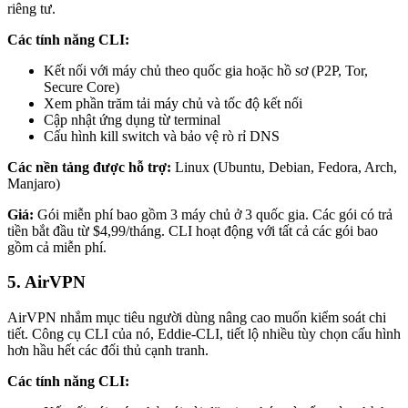
riêng tư.
Các tính năng CLI:
Kết nối với máy chủ theo quốc gia hoặc hồ sơ (P2P, Tor,
Secure Core)
Xem phần trăm tải máy chủ và tốc độ kết nối
Cập nhật ứng dụng từ terminal
Cấu hình kill switch và bảo vệ rò rỉ DNS
Các nền tảng được hỗ trợ:
Linux (Ubuntu, Debian, Fedora, Arch,
Manjaro)
Giá:
Gói miễn phí bao gồm 3 máy chủ ở 3 quốc gia. Các gói có trả
tiền bắt đầu từ $4,99/tháng. CLI hoạt động với tất cả các gói bao
gồm cả miễn phí.
5. AirVPN
AirVPN nhắm mục tiêu người dùng nâng cao muốn kiểm soát chi
tiết. Công cụ CLI của nó, Eddie-CLI, tiết lộ nhiều tùy chọn cấu hình
hơn hầu hết các đối thủ cạnh tranh.
Các tính năng CLI: