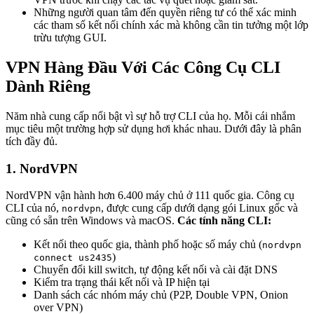
Những người quan tâm đến quyền riêng tư có thể xác minh
các tham số kết nối chính xác mà không cần tin tưởng một lớp
trừu tượng GUI.
VPN Hàng Đầu Với Các Công Cụ CLI
Dành Riêng
Năm nhà cung cấp nổi bật vì sự hỗ trợ CLI của họ. Mỗi cái nhắm
mục tiêu một trường hợp sử dụng hơi khác nhau. Dưới đây là phân
tích đầy đủ.
1. NordVPN
NordVPN vận hành hơn 6.400 máy chủ ở 111 quốc gia. Công cụ
CLI của nó,
, được cung cấp dưới dạng gói Linux gốc và
nordvpn
cũng có sẵn trên Windows và macOS.
Các tính năng CLI:
Kết nối theo quốc gia, thành phố hoặc số máy chủ (
nordvpn
)
connect us2435
Chuyển đổi kill switch, tự động kết nối và cài đặt DNS
Kiểm tra trạng thái kết nối và IP hiện tại
Danh sách các nhóm máy chủ (P2P, Double VPN, Onion
over VPN)