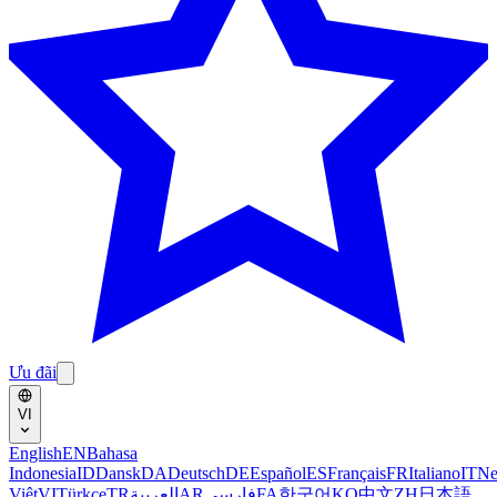
Ưu đãi
VI
English
EN
Bahasa
Indonesia
ID
Dansk
DA
Deutsch
DE
Español
ES
Français
FR
Italiano
IT
Ne
Việt
VI
Türkçe
TR
العربية
AR
فارسی
FA
한국어
KO
中文
ZH
日本語