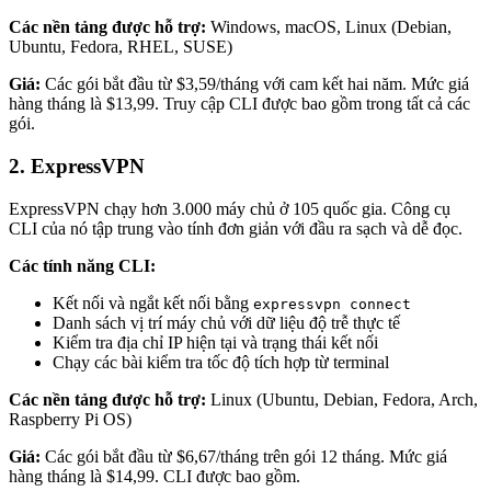
Các nền tảng được hỗ trợ:
Windows, macOS, Linux (Debian,
Ubuntu, Fedora, RHEL, SUSE)
Giá:
Các gói bắt đầu từ $3,59/tháng với cam kết hai năm. Mức giá
hàng tháng là $13,99. Truy cập CLI được bao gồm trong tất cả các
gói.
2. ExpressVPN
ExpressVPN chạy hơn 3.000 máy chủ ở 105 quốc gia. Công cụ
CLI của nó tập trung vào tính đơn giản với đầu ra sạch và dễ đọc.
Các tính năng CLI:
Kết nối và ngắt kết nối bằng
expressvpn connect
Danh sách vị trí máy chủ với dữ liệu độ trễ thực tế
Kiểm tra địa chỉ IP hiện tại và trạng thái kết nối
Chạy các bài kiểm tra tốc độ tích hợp từ terminal
Các nền tảng được hỗ trợ:
Linux (Ubuntu, Debian, Fedora, Arch,
Raspberry Pi OS)
Giá:
Các gói bắt đầu từ $6,67/tháng trên gói 12 tháng. Mức giá
hàng tháng là $14,99. CLI được bao gồm.