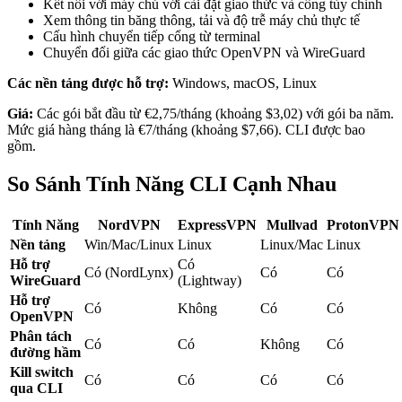
Kết nối với máy chủ với cài đặt giao thức và cổng tùy chỉnh
Xem thông tin băng thông, tải và độ trễ máy chủ thực tế
Cấu hình chuyển tiếp cổng từ terminal
Chuyển đổi giữa các giao thức OpenVPN và WireGuard
Các nền tảng được hỗ trợ:
Windows, macOS, Linux
Giá:
Các gói bắt đầu từ €2,75/tháng (khoảng $3,02) với gói ba năm.
Mức giá hàng tháng là €7/tháng (khoảng $7,66). CLI được bao
gồm.
So Sánh Tính Năng CLI Cạnh Nhau
Tính Năng
NordVPN
ExpressVPN
Mullvad
ProtonVPN
Nền tảng
Win/Mac/Linux
Linux
Linux/Mac
Linux
Hỗ trợ
Có
Có (NordLynx)
Có
Có
WireGuard
(Lightway)
Hỗ trợ
Có
Không
Có
Có
OpenVPN
Phân tách
Có
Có
Không
Có
đường hầm
Kill switch
Có
Có
Có
Có
qua CLI