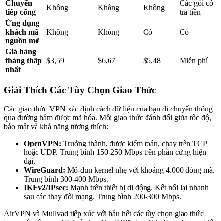
Chuyển
Các gói có
Không
Không
Không
tiếp cổng
trả tiền
Ứng dụng
khách mã
Không
Không
Có
Có
nguồn mở
Giá hàng
tháng thấp
$3,59
$6,67
$5,48
Miễn phí
nhất
Giải Thích Các Tùy Chọn Giao Thức
Các giao thức VPN xác định cách dữ liệu của bạn di chuyển thông
qua đường hầm được mã hóa. Mỗi giao thức đánh đổi giữa tốc độ,
bảo mật và khả năng tương thích:
OpenVPN:
Trưởng thành, được kiểm toán, chạy trên TCP
hoặc UDP. Trung bình 150-250 Mbps trên phần cứng hiện
đại.
WireGuard:
Mô-đun kernel nhẹ với khoảng 4.000 dòng mã.
Trung bình 300-400 Mbps.
IKEv2/IPsec:
Mạnh trên thiết bị di động. Kết nối lại nhanh
sau các thay đổi mạng. Trung bình 200-300 Mbps.
AirVPN và Mullvad tiếp xúc với hầu hết các tùy chọn giao thức