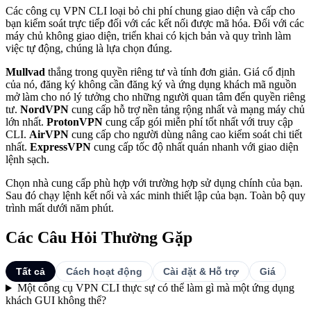
Các công cụ VPN CLI loại bỏ chi phí chung giao diện và cấp cho
bạn kiểm soát trực tiếp đối với các kết nối được mã hóa. Đối với các
máy chủ không giao diện, triển khai có kịch bản và quy trình làm
việc tự động, chúng là lựa chọn đúng.
Mullvad
thắng trong quyền riêng tư và tính đơn giản. Giá cố định
của nó, đăng ký không cần đăng ký và ứng dụng khách mã nguồn
mở làm cho nó lý tưởng cho những người quan tâm đến quyền riêng
tư.
NordVPN
cung cấp hỗ trợ nền tảng rộng nhất và mạng máy chủ
lớn nhất.
ProtonVPN
cung cấp gói miễn phí tốt nhất với truy cập
CLI.
AirVPN
cung cấp cho người dùng nâng cao kiểm soát chi tiết
nhất.
ExpressVPN
cung cấp tốc độ nhất quán nhanh với giao diện
lệnh sạch.
Chọn nhà cung cấp phù hợp với trường hợp sử dụng chính của bạn.
Sau đó chạy lệnh kết nối và xác minh thiết lập của bạn. Toàn bộ quy
trình mất dưới năm phút.
Các Câu Hỏi Thường Gặp
Tất cả
Cách hoạt động
Cài đặt & Hỗ trợ
Giá
Một công cụ VPN CLI thực sự có thể làm gì mà một ứng dụng
khách GUI không thể?