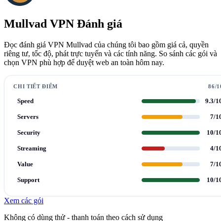
Mullvad VPN Đánh giá
Đọc đánh giá VPN Mullvad của chúng tôi bao gồm giá cả, quyền
riêng tư, tốc độ, phát trực tuyến và các tính năng. So sánh các gói và
chọn VPN phù hợp để duyệt web an toàn hôm nay.
CHI TIẾT ĐIỂM
86/1
Speed
9.3/1
Servers
7/1
Security
10/1
Streaming
4/1
Value
7/1
Support
10/1
Xem các gói
Không có dùng thử - thanh toán theo cách sử dụng