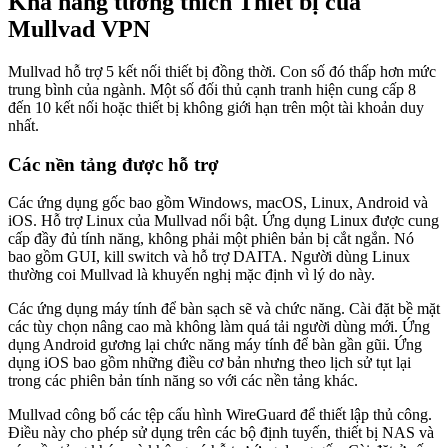
Khả năng tương thích Thiết bị của
Mullvad VPN
Mullvad hỗ trợ 5 kết nối thiết bị đồng thời. Con số đó thấp hơn mức
trung bình của ngành. Một số đối thủ cạnh tranh hiện cung cấp 8
đến 10 kết nối hoặc thiết bị không giới hạn trên một tài khoản duy
nhất.
Các nền tảng được hỗ trợ
Các ứng dụng gốc bao gồm Windows, macOS, Linux, Android và
iOS. Hỗ trợ Linux của Mullvad nổi bật. Ứng dụng Linux được cung
cấp đầy đủ tính năng, không phải một phiên bản bị cắt ngắn. Nó
bao gồm GUI, kill switch và hỗ trợ DAITA. Người dùng Linux
thường coi Mullvad là khuyến nghị mặc định vì lý do này.
Các ứng dụng máy tính để bàn sạch sẽ và chức năng. Cài đặt bề mặt
các tùy chọn nâng cao mà không làm quá tải người dùng mới. Ứng
dụng Android gương lại chức năng máy tính để bàn gần gũi. Ứng
dụng iOS bao gồm những điều cơ bản nhưng theo lịch sử tụt lại
trong các phiên bản tính năng so với các nền tảng khác.
Mullvad công bố các tệp cấu hình WireGuard để thiết lập thủ công.
Điều này cho phép sử dụng trên các bộ định tuyến, thiết bị NAS và