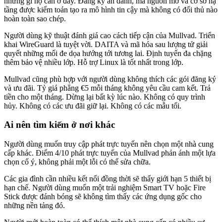
những gì họ cần ở đây. Đăng ký ẩn danh, mã nguồn mở và cơ sở hạ
tầng được kiểm toán tạo ra mô hình tin cậy mà không có đối thủ nào
hoàn toàn sao chép.
Người dùng kỹ thuật đánh giá cao cách tiếp cận của Mullvad. Triển
khai WireGuard là tuyệt vời. DAITA và mã hóa sau lượng tử giải
quyết những mối đe dọa hướng tới tương lai. Định tuyến đa chặng
thêm bảo vệ nhiều lớp. Hỗ trợ Linux là tốt nhất trong lớp.
Mullvad cũng phù hợp với người dùng không thích các gói đăng ký
và ưu đãi. Tỷ giá phẳng €5 mỗi tháng không yêu cầu cam kết. Trả
tiền cho một tháng. Dừng lại bất kỳ lúc nào. Không có quy trình
hủy. Không có các ưu đãi giữ lại. Không có các mẫu tối.
Ai nên tìm kiếm ở nơi khác
Người dùng muốn truy cập phát trực tuyến nên chọn một nhà cung
cấp khác. Điểm 4/10 phát trực tuyến của Mullvad phản ánh một lựa
chọn cố ý, không phải một lỗi có thể sửa chữa.
Các gia đình cần nhiều kết nối đồng thời sẽ thấy giới hạn 5 thiết bị
hạn chế. Người dùng muốn một trải nghiệm Smart TV hoặc Fire
Stick được đánh bóng sẽ không tìm thấy các ứng dụng gốc cho
những nền tảng đó.