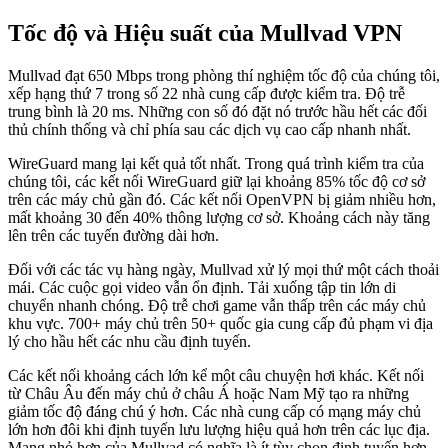
Tốc độ và Hiệu suất của Mullvad VPN
Mullvad đạt 650 Mbps trong phòng thí nghiệm tốc độ của chúng tôi,
xếp hạng thứ 7 trong số 22 nhà cung cấp được kiểm tra. Độ trễ
trung bình là 20 ms. Những con số đó đặt nó trước hầu hết các đối
thủ chính thống và chỉ phía sau các dịch vụ cao cấp nhanh nhất.
WireGuard mang lại kết quả tốt nhất. Trong quá trình kiểm tra của
chúng tôi, các kết nối WireGuard giữ lại khoảng 85% tốc độ cơ sở
trên các máy chủ gần đó. Các kết nối OpenVPN bị giảm nhiều hơn,
mất khoảng 30 đến 40% thông lượng cơ sở. Khoảng cách này tăng
lên trên các tuyến đường dài hơn.
Đối với các tác vụ hàng ngày, Mullvad xử lý mọi thứ một cách thoải
mái. Các cuộc gọi video vẫn ổn định. Tải xuống tập tin lớn di
chuyển nhanh chóng. Độ trễ chơi game vẫn thấp trên các máy chủ
khu vực. 700+ máy chủ trên 50+ quốc gia cung cấp đủ phạm vi địa
lý cho hầu hết các nhu cầu định tuyến.
Các kết nối khoảng cách lớn kể một câu chuyện hơi khác. Kết nối
từ Châu Âu đến máy chủ ở châu Á hoặc Nam Mỹ tạo ra những
giảm tốc độ đáng chú ý hơn. Các nhà cung cấp có mạng máy chủ
lớn hơn đôi khi định tuyến lưu lượng hiệu quả hơn trên các lục địa.
Mạng nhỏ hơn của Mullvad có nghĩa là ít tùy chọn định tuyến hơn