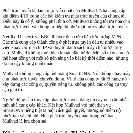
Phát trực tuyến là danh mục yếu nhất của Mullvad. Nhà cung cấp
ghi điểm 4/10 trong các bài kiểm tra phát trực tuyến của chúng tôi.
Điều này là cố ý, không phải tình cờ. Mullvad không tối ưu hóa cho
phát trực tuyến và không tự tiếp thị như một proxy phát trực tuyến.
Netflix, Disney+ và BBC iPlayer tích cực chặn lưu lượng VPN.
Các nhà cung cấp thành công ở phát trực tuyến đầu tư nhiều vào
việc xoay các địa chỉ IP và duy trì danh sách máy chủ được truy
cập. Mullvad không thực hiện khoản đầu tư đó. Một số máy chủ có
thể hoạt động với một số nền tảng vào bất kỳ thời điểm nào, nhưng
độ tin cậy không nhất quán.
Mullvad không cung cấp tính năng SmartDNS. Nó không chạy máy
chủ phát trực tuyến chuyên dụng. Vị trí của công ty rất rõ ràng: nó
xây dựng các công cụ quyền riêng tư, không phải các công cụ truy
cập giải trí.
Người dùng cần truy cập phát trực tuyến đáng tin cậy nên cân nhắc
một nhà cung cấp khác. Kết hợp Mullvad với một dịch vụ
SmartDNS riêng biệt là một cách giải quyết, nhưng nó thêm độ
phức tạp và chi phí. Nếu phát trực tuyến quan trọng với bạn,
Mullvad là lựa chọn sai.