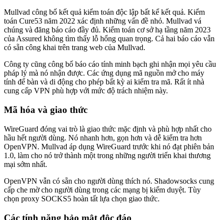
Mullvad công bố kết quả kiểm toán độc lập bất kể kết quả. Kiểm
toán Cure53 năm 2022 xác định những vấn đề nhỏ. Mullvad vá
chúng và đăng báo cáo đầy đủ. Kiểm toán cơ sở hạ tầng năm 2023
của Assured không tìm thấy lỗ hổng quan trọng. Cả hai báo cáo vẫn
có sẵn công khai trên trang web của Mullvad.
Công ty cũng công bố báo cáo tính minh bạch ghi nhận mọi yêu cầu
pháp lý mà nó nhận được. Các ứng dụng mã nguồn mở cho máy
tính để bàn và di động cho phép bất kỳ ai kiểm tra mã. Rất ít nhà
cung cấp VPN phù hợp với mức độ trách nhiệm này.
Mã hóa và giao thức
WireGuard đóng vai trò là giao thức mặc định và phù hợp nhất cho
hầu hết người dùng. Nó nhanh hơn, gọn hơn và dễ kiểm tra hơn
OpenVPN. Mullvad áp dụng WireGuard trước khi nó đạt phiên bản
1.0, làm cho nó trở thành một trong những người triển khai thương
mại sớm nhất.
OpenVPN vẫn có sẵn cho người dùng thích nó. Shadowsocks cung
cấp che mờ cho người dùng trong các mạng bị kiểm duyệt. Tùy
chọn proxy SOCKS5 hoàn tất lựa chọn giao thức.
Các tính năng bảo mật độc đáo