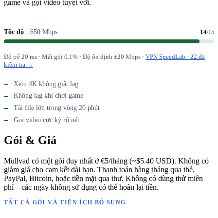
game và gọi video tuyệt vời.
Tốc độ
· 650 Mbps
14
/15
Độ trễ 20 ms · Mất gói 0.1% · Độ ổn định ±20 Mbps ·
VPN SpeedLab · 22 đã
kiểm tra →
Xem 4K không giật lag
Không lag khi chơi game
Tải file lớn trong vòng 20 phút
Gọi video cực kỳ rõ nét
Gói & Giá
Mullvad có một gói duy nhất ở €5/tháng (~$5.40 USD). Không có
giảm giá cho cam kết dài hạn. Thanh toán hàng tháng qua thẻ,
PayPal, Bitcoin, hoặc tiền mặt qua thư. Không có dùng thử miễn
phí—các ngày không sử dụng có thể hoàn lại tiền.
TẤT CẢ GÓI VÀ TIỆN ÍCH BỔ SUNG