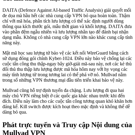
DAITA (Defence Against AI-based Traffic Analysis) giải quyết mối
đe dọa mà hầu hết các nhà cung cấp VPN bỏ qua hoàn toàn. Thậm
chí với mã hóa, phân tích lưu lượng có thể xác định người dùng
thông qua kích thước gói, mẫu thời gian và khối lượng. DAITA đưa
vào phần đệm ngẫu nhiên và lưu lượng nhân tạo để đánh bại nhận
dạng mẫu. Không có nhà cung cấp VPN lớn nào khác cung cấp tính
năng này.
Mật mã học sau lượng tử bảo vệ các kết nối WireGuard bằng cách
sử dụng đóng gói chính Kyber-1024. Điều này bảo vệ chống lại các
cuộc tấn công thu thập-ngay bây giờ-giải mã-sau này, nơi các kẻ thù
đối thủ thu thập lưu lượng được mã hóa hôm nay với hy vọng các
máy tính lượng tử trong tương lai có thể phá vỡ nó. Mullvad nằm
trong số những VPN thương mại đầu tiên triển khai bảo vệ này.
Mullvad cũng hỗ trợ định tuyến đa chặng. Lưu lượng đi qua hai
máy chủ VPN riêng biệt ở các quốc gia khác nhau trước khi đến
đích. Điều này làm cho các cuộc tấn công tương quan khó khăn hơn
đáng kể. Kill switch được kích hoạt theo mặc định và không thể dễ
dàng bỏ qua.
Phát trực tuyến và Truy cập Nội dung của
Mullvad VPN