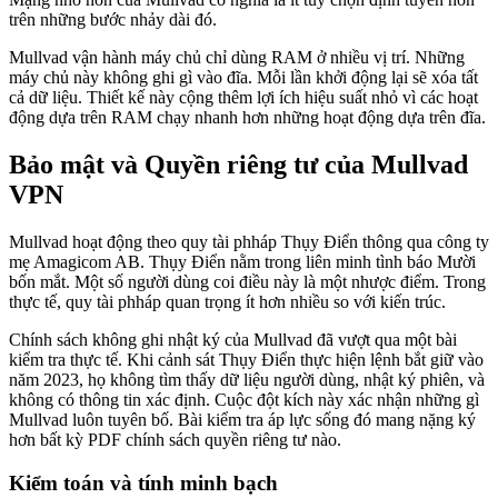
trên những bước nhảy dài đó.
Mullvad vận hành máy chủ chỉ dùng RAM ở nhiều vị trí. Những
máy chủ này không ghi gì vào đĩa. Mỗi lần khởi động lại sẽ xóa tất
cả dữ liệu. Thiết kế này cộng thêm lợi ích hiệu suất nhỏ vì các hoạt
động dựa trên RAM chạy nhanh hơn những hoạt động dựa trên đĩa.
Bảo mật và Quyền riêng tư của Mullvad
VPN
Mullvad hoạt động theo quy tài phháp Thụy Điển thông qua công ty
mẹ Amagicom AB. Thụy Điển nằm trong liên minh tình báo Mười
bốn mắt. Một số người dùng coi điều này là một nhược điểm. Trong
thực tế, quy tài phháp quan trọng ít hơn nhiều so với kiến trúc.
Chính sách không ghi nhật ký của Mullvad đã vượt qua một bài
kiểm tra thực tế. Khi cảnh sát Thụy Điển thực hiện lệnh bắt giữ vào
năm 2023, họ không tìm thấy dữ liệu người dùng, nhật ký phiên, và
không có thông tin xác định. Cuộc đột kích này xác nhận những gì
Mullvad luôn tuyên bố. Bài kiểm tra áp lực sống đó mang nặng ký
hơn bất kỳ PDF chính sách quyền riêng tư nào.
Kiểm toán và tính minh bạch