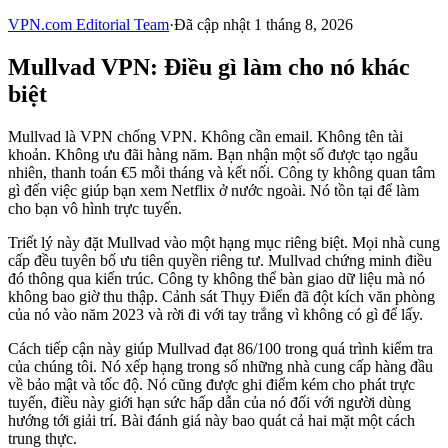
VPN.com Editorial Team
·
Đã cập nhật 1 tháng 8, 2026
Mullvad VPN: Điều gì làm cho nó khác
biệt
Mullvad là VPN chống VPN. Không cần email. Không tên tài
khoản. Không ưu đãi hàng năm. Bạn nhận một số được tạo ngẫu
nhiên, thanh toán €5 mỗi tháng và kết nối. Công ty không quan tâm
gì đến việc giúp bạn xem Netflix ở nước ngoài. Nó tồn tại để làm
cho bạn vô hình trực tuyến.
Triết lý này đặt Mullvad vào một hạng mục riêng biệt. Mọi nhà cung
cấp đều tuyên bố ưu tiên quyền riêng tư. Mullvad chứng minh điều
đó thông qua kiến trúc. Công ty không thể bàn giao dữ liệu mà nó
không bao giờ thu thập. Cảnh sát Thụy Điển đã đột kích văn phòng
của nó vào năm 2023 và rời đi với tay trắng vì không có gì để lấy.
Cách tiếp cận này giúp Mullvad đạt 86/100 trong quá trình kiểm tra
của chúng tôi. Nó xếp hạng trong số những nhà cung cấp hàng đầu
về bảo mật và tốc độ. Nó cũng được ghi điểm kém cho phát trực
tuyến, điều này giới hạn sức hấp dẫn của nó đối với người dùng
hướng tới giải trí. Bài đánh giá này bao quát cả hai mặt một cách
trung thực.