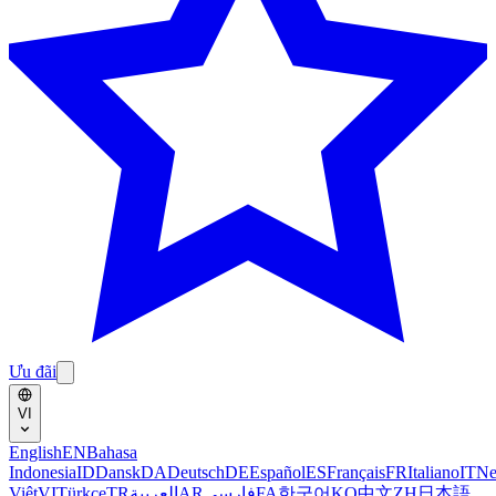
Ưu đãi
VI
English
EN
Bahasa
Indonesia
ID
Dansk
DA
Deutsch
DE
Español
ES
Français
FR
Italiano
IT
Ne
Việt
VI
Türkçe
TR
العربية
AR
فارسی
FA
한국어
KO
中文
ZH
日本語