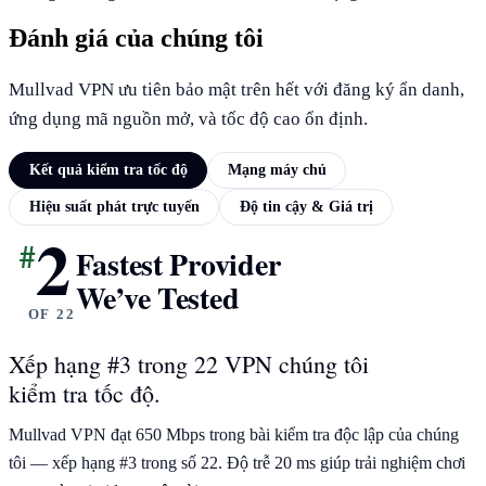
Đánh giá của chúng tôi
Mullvad VPN ưu tiên bảo mật trên hết với đăng ký ẩn danh,
ứng dụng mã nguồn mở, và tốc độ cao ổn định.
Kết quả kiểm tra tốc độ
Mạng máy chủ
Hiệu suất phát trực tuyến
Độ tin cậy & Giá trị
2
#
KẾT QUẢ KIỂM TRA TỐC ĐỘ
Fastest Provider
We’ve Tested
OF 22
Xếp hạng #3 trong 22 VPN chúng tôi
kiểm tra tốc độ.
Mullvad VPN đạt 650 Mbps trong bài kiểm tra độc lập của chúng
tôi — xếp hạng #3 trong số 22. Độ trễ 20 ms giúp trải nghiệm chơi