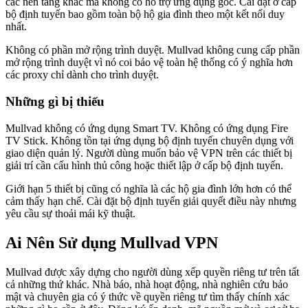
các nền tảng khác mà không có hỗ trợ ứng dụng gốc. Cài đặt ở cấp
bộ định tuyến bao gồm toàn bộ hộ gia đình theo một kết nối duy
nhất.
Không có phần mở rộng trình duyệt. Mullvad không cung cấp phần
mở rộng trình duyệt vì nó coi bảo vệ toàn hệ thống có ý nghĩa hơn
các proxy chỉ dành cho trình duyệt.
Những gì bị thiếu
Mullvad không có ứng dụng Smart TV. Không có ứng dụng Fire
TV Stick. Không tồn tại ứng dụng bộ định tuyến chuyên dụng với
giao diện quản lý. Người dùng muốn bảo vệ VPN trên các thiết bị
giải trí cần cấu hình thủ công hoặc thiết lập ở cấp bộ định tuyến.
Giới hạn 5 thiết bị cũng có nghĩa là các hộ gia đình lớn hơn có thể
cảm thấy hạn chế. Cài đặt bộ định tuyến giải quyết điều này nhưng
yêu cầu sự thoải mái kỹ thuật.
Ai Nên Sử dụng Mullvad VPN
Mullvad được xây dựng cho người dùng xếp quyền riêng tư trên tất
cả những thứ khác. Nhà báo, nhà hoạt động, nhà nghiên cứu bảo
mật và chuyên gia có ý thức về quyền riêng tư tìm thấy chính xác