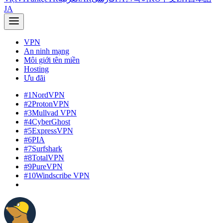
JA
VPN
An ninh mạng
Môi giới tên miền
Hosting
Ưu đãi
#1
NordVPN
#2
ProtonVPN
#3
Mullvad VPN
#4
CyberGhost
#5
ExpressVPN
#6
PIA
#7
Surfshark
#8
TotalVPN
#9
PureVPN
#10
Windscribe VPN