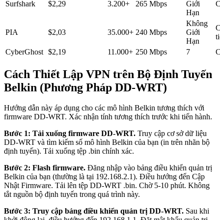
Surfshark
$2,29
3.200+
265 Mbps
Giới
Hạn
Không
C
PIA
$2,03
35.000+
240 Mbps
Giới
t
Hạn
CyberGhost
$2,19
11.000+
250 Mbps
7
Cách Thiết Lập VPN trên Bộ Định Tuyến
Belkin (Phương Pháp DD-WRT)
Hướng dẫn này áp dụng cho các mô hình Belkin tương thích với
firmware DD-WRT. Xác nhận tính tương thích trước khi tiến hành.
Bước 1: Tải xuống firmware DD-WRT.
Truy cập cơ sở dữ liệu
DD-WRT và tìm kiếm số mô hình Belkin của bạn (in trên nhãn bộ
định tuyến). Tải xuống tệp .bin chính xác.
Bước 2: Flash firmware.
Đăng nhập vào bảng điều khiển quản trị
Belkin của bạn (thường là tại 192.168.2.1). Điều hướng đến Cập
Nhật Firmware. Tải lên tệp DD-WRT .bin. Chờ 5-10 phút. Không
tắt nguồn bộ định tuyến trong quá trình này.
Bước 3: Truy cập bảng điều khiển quản trị DD-WRT.
Sau khi
khởi động lại, điều hướng đến 192.168.1.1. Đặt mật khẩu quản trị