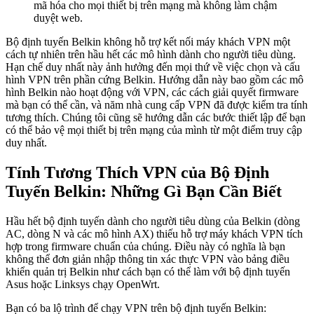
mã hóa cho mọi thiết bị trên mạng mà không làm chậm
duyệt web.
Bộ định tuyến Belkin không hỗ trợ kết nối máy khách VPN một
cách tự nhiên trên hầu hết các mô hình dành cho người tiêu dùng.
Hạn chế duy nhất này ảnh hưởng đến mọi thứ về việc chọn và cấu
hình VPN trên phần cứng Belkin. Hướng dẫn này bao gồm các mô
hình Belkin nào hoạt động với VPN, các cách giải quyết firmware
mà bạn có thể cần, và năm nhà cung cấp VPN đã được kiểm tra tính
tương thích. Chúng tôi cũng sẽ hướng dẫn các bước thiết lập để bạn
có thể bảo vệ mọi thiết bị trên mạng của mình từ một điểm truy cập
duy nhất.
Tính Tương Thích VPN của Bộ Định
Tuyến Belkin: Những Gì Bạn Cần Biết
Hầu hết bộ định tuyến dành cho người tiêu dùng của Belkin (dòng
AC, dòng N và các mô hình AX) thiếu hỗ trợ máy khách VPN tích
hợp trong firmware chuẩn của chúng. Điều này có nghĩa là bạn
không thể đơn giản nhập thông tin xác thực VPN vào bảng điều
khiển quản trị Belkin như cách bạn có thể làm với bộ định tuyến
Asus hoặc Linksys chạy OpenWrt.
Bạn có ba lộ trình để chạy VPN trên bộ định tuyến Belkin: