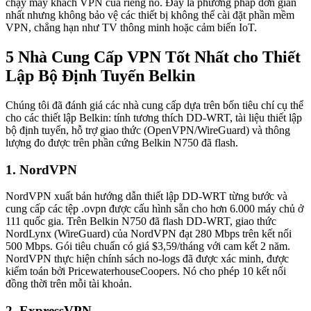
chạy máy khách VPN của riêng nó. Đây là phương pháp đơn giản
nhất nhưng không bảo vệ các thiết bị không thể cài đặt phần mềm
VPN, chẳng hạn như TV thông minh hoặc cảm biến IoT.
5 Nhà Cung Cấp VPN Tốt Nhất cho Thiết
Lập Bộ Định Tuyến Belkin
Chúng tôi đã đánh giá các nhà cung cấp dựa trên bốn tiêu chí cụ thể
cho các thiết lập Belkin: tính tương thích DD-WRT, tài liệu thiết lập
bộ định tuyến, hỗ trợ giao thức (OpenVPN/WireGuard) và thông
lượng đo được trên phần cứng Belkin N750 đã flash.
1. NordVPN
NordVPN xuất bản hướng dẫn thiết lập DD-WRT từng bước và
cung cấp các tệp .ovpn được cấu hình sẵn cho hơn 6.000 máy chủ ở
111 quốc gia. Trên Belkin N750 đã flash DD-WRT, giao thức
NordLynx (WireGuard) của NordVPN đạt 280 Mbps trên kết nối
500 Mbps. Gói tiêu chuẩn có giá $3,59/tháng với cam kết 2 năm.
NordVPN thực hiện chính sách no-logs đã được xác minh, được
kiểm toán bởi PricewaterhouseCoopers. Nó cho phép 10 kết nối
đồng thời trên mỗi tài khoản.
2. ExpressVPN