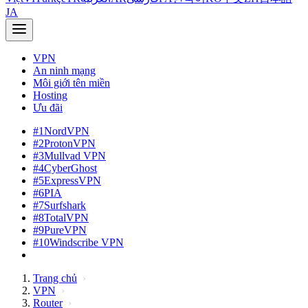
JA
VPN
An ninh mạng
Môi giới tên miền
Hosting
Ưu đãi
#1
NordVPN
#2
ProtonVPN
#3
Mullvad VPN
#4
CyberGhost
#5
ExpressVPN
#6
PIA
#7
Surfshark
#8
TotalVPN
#9
PureVPN
#10
Windscribe VPN
Trang chủ
VPN
Router