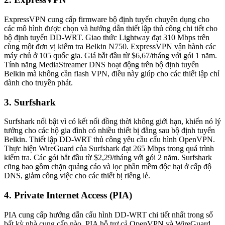
ExpressVPN cung cấp firmware bộ định tuyến chuyên dụng cho
các mô hình được chọn và hướng dẫn thiết lập thủ công chi tiết cho
bộ định tuyến DD-WRT. Giao thức Lightway đạt 310 Mbps trên
cùng một đơn vị kiểm tra Belkin N750. ExpressVPN vận hành các
máy chủ ở 105 quốc gia. Giá bắt đầu từ $6,67/tháng với gói 1 năm.
Tính năng MediaStreamer DNS hoạt động trên bộ định tuyến
Belkin mà không cần flash VPN, điều này giúp cho các thiết lập chỉ
dành cho truyền phát.
3. Surfshark
Surfshark nổi bật vì có kết nối đồng thời không giới hạn, khiến nó lý
tưởng cho các hộ gia đình có nhiều thiết bị đằng sau bộ định tuyến
Belkin. Thiết lập DD-WRT thủ công yêu cầu cấu hình OpenVPN.
Thực hiện WireGuard của Surfshark đạt 265 Mbps trong quá trình
kiểm tra. Các gói bắt đầu từ $2,29/tháng với gói 2 năm. Surfshark
cũng bao gồm chặn quảng cáo và lọc phần mềm độc hại ở cấp độ
DNS, giảm công việc cho các thiết bị riêng lẻ.
4. Private Internet Access (PIA)
PIA cung cấp hướng dẫn cấu hình DD-WRT chi tiết nhất trong số
bất kỳ nhà cung cấp nào. PIA hỗ trợ cả OpenVPN và WireGuard