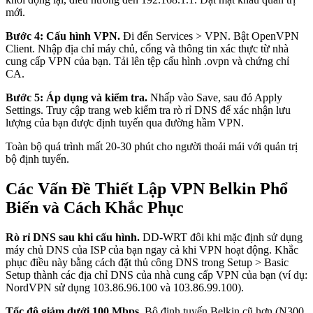
mới.
Bước 4: Cấu hình VPN.
Đi đến Services > VPN. Bật OpenVPN
Client. Nhập địa chỉ máy chủ, cổng và thông tin xác thực từ nhà
cung cấp VPN của bạn. Tải lên tệp cấu hình .ovpn và chứng chỉ
CA.
Bước 5: Áp dụng và kiểm tra.
Nhấp vào Save, sau đó Apply
Settings. Truy cập trang web kiểm tra rò rỉ DNS để xác nhận lưu
lượng của bạn được định tuyến qua đường hầm VPN.
Toàn bộ quá trình mất 20-30 phút cho người thoải mái với quản trị
bộ định tuyến.
Các Vấn Đề Thiết Lập VPN Belkin Phổ
Biến và Cách Khắc Phục
Rò rỉ DNS sau khi cấu hình.
DD-WRT đôi khi mặc định sử dụng
máy chủ DNS của ISP của bạn ngay cả khi VPN hoạt động. Khắc
phục điều này bằng cách đặt thủ công DNS trong Setup > Basic
Setup thành các địa chỉ DNS của nhà cung cấp VPN của bạn (ví dụ:
NordVPN sử dụng 103.86.96.100 và 103.86.99.100).
Tốc độ giảm dưới 100 Mbps.
Bộ định tuyến Belkin cũ hơn (N300,