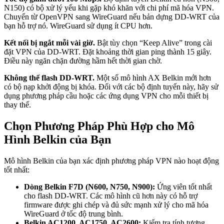
N150) có bộ xử lý yếu khi gặp khó khăn với chi phí mã hóa VPN.
Chuyển từ OpenVPN sang WireGuard nếu bản dựng DD-WRT của
bạn hỗ trợ nó. WireGuard sử dụng ít CPU hơn.
Kết nối bị ngắt mỗi vài giờ.
Bật tùy chọn “Keep Alive” trong cài
đặt VPN của DD-WRT. Đặt khoảng thời gian ping thành 15 giây.
Điều này ngăn chặn đường hầm hết thời gian chờ.
Không thể flash DD-WRT.
Một số mô hình AX Belkin mới hơn
có bộ nạp khởi động bị khóa. Đối với các bộ định tuyến này, hãy sử
dụng phương pháp cầu hoặc các ứng dụng VPN cho mỗi thiết bị
thay thế.
Chọn Phương Pháp Phù Hợp cho Mô
Hình Belkin của Bạn
Mô hình Belkin của bạn xác định phương pháp VPN nào hoạt động
tốt nhất:
Dòng Belkin F7D (N600, N750, N900):
Ứng viên tốt nhất
cho flash DD-WRT. Các mô hình cũ hơn này có hỗ trợ
firmware được ghi chép và đủ sức mạnh xử lý cho mã hóa
WireGuard ở tốc độ trung bình.
Belkin AC1200, AC1750, AC2600:
Kiểm tra tính tương