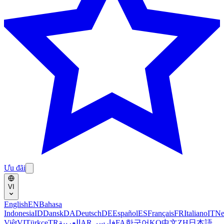
Ưu đãi
VI
English
EN
Bahasa
Indonesia
ID
Dansk
DA
Deutsch
DE
Español
ES
Français
FR
Italiano
IT
Ne
Việt
VI
Türkçe
TR
العربية
AR
فارسی
FA
한국어
KO
中文
ZH
日本語