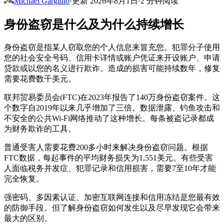
Michael Gargiulo
·
更新 2026年8月1日
·
2 分钟阅读
身份盗窃是什么及为什么持续增长
身份盗窃是指某人窃取您的个人信息来冒充您。犯罪分子使用
您的社会安全号码、信用卡详情或账户凭证来开设账户、申请
贷款或以您的名义进行欺诈。造成的损害可能持续数年，修复
需要花费数千美元。
联邦贸易委员会(FTC)在2023年报告了140万身份盗窃案件。这
个数字自2019年以来几乎增加了三倍。数据泄露、钓鱼攻击和
不安全的公共Wi-Fi网络推动了这种增长。每条被盗记录都成
为财务欺诈的工具。
普通受害人需要花费200多小时来解决身份盗窃问题。根据
FTC数据，每起事件的平均财务损失为1,551美元。有些受害
人面临税务并发症、犯罪记录和信用损害，需要7至10年才能
完全恢复。
强密码、多因素认证、加密互联网连接和信用冻结是您最有效
的防御手段。但了解身份盗窃如何发生以及尽早发现它会带来
最大的区别。