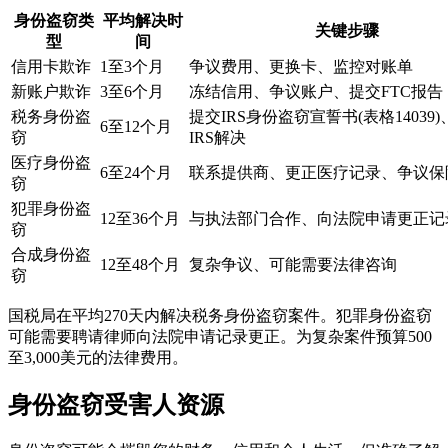
身份盗窃类
平均解决时
关键步骤
型
间
信用卡欺诈
1至3个月
争议费用、更换卡、监控对账单
新账户欺诈
3至6个月
冻结信用、争议账户、提交FTC报告
税务身份盗
提交IRS身份盗窃宣誓书(表格14039
6至12个月
窃
IRS解决
医疗身份盗
6至24个月
联系提供商、更正医疗记录、争议保
窃
犯罪身份盗
12至36个月
与执法部门合作、向法院申请更正记
窃
合成身份盗
12至48个月
复杂争议、可能需要法律咨询
窃
国税局在平均270天内解决税务身份盗窃案件。犯罪身份盗窃
可能需要聘请律师向法院申请记录更正。为复杂案件预算500
至3,000美元的法律费用。
身份盗窃受害人资源