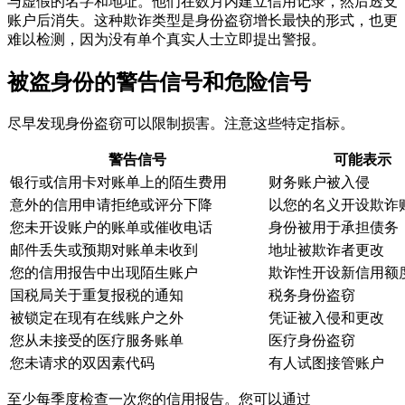
与虚假的名字和地址。他们在数月内建立信用记录，然后透支
账户后消失。这种欺诈类型是身份盗窃增长最快的形式，也更
难以检测，因为没有单个真实人士立即提出警报。
被盗身份的警告信号和危险信号
尽早发现身份盗窃可以限制损害。注意这些特定指标。
警告信号
可能表示
银行或信用卡对账单上的陌生费用
财务账户被入侵
意外的信用申请拒绝或评分下降
以您的名义开设欺诈
您未开设账户的账单或催收电话
身份被用于承担债务
邮件丢失或预期对账单未收到
地址被欺诈者更改
您的信用报告中出现陌生账户
欺诈性开设新信用额
国税局关于重复报税的通知
税务身份盗窃
被锁定在现有在线账户之外
凭证被入侵和更改
您从未接受的医疗服务账单
医疗身份盗窃
您未请求的双因素代码
有人试图接管账户
至少每季度检查一次您的信用报告。您可以通过