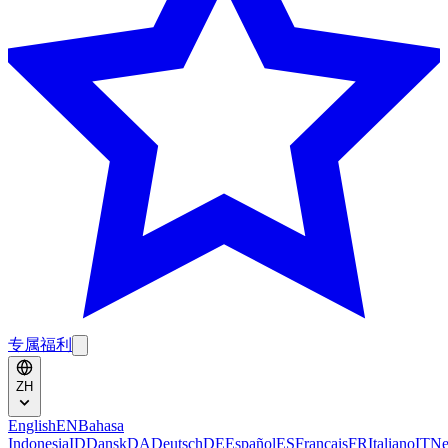
专属福利
ZH
English
EN
Bahasa
Indonesia
ID
Dansk
DA
Deutsch
DE
Español
ES
Français
FR
Italiano
IT
Ne