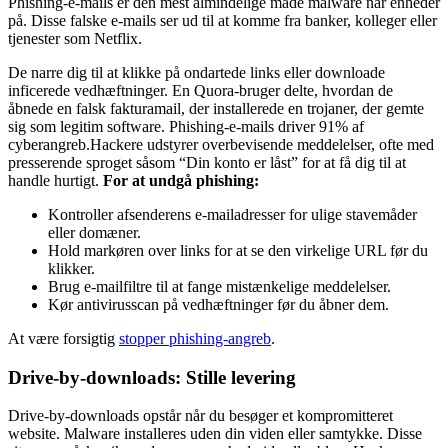
Phishing-e-mails er den mest almindelige måde malware når enheder
på. Disse falske e-mails ser ud til at komme fra banker, kolleger eller
tjenester som Netflix.
De narre dig til at klikke på ondartede links eller downloade
inficerede vedhæftninger. En Quora-bruger delte, hvordan de
åbnede en falsk fakturamail, der installerede en trojaner, der gemte
sig som legitim software. Phishing-e-mails driver 91% af
cyberangreb.Hackere udstyrer overbevisende meddelelser, ofte med
presserende sproget såsom “Din konto er låst” for at få dig til at
handle hurtigt.
For at undgå phishing:
Kontroller afsenderens e-mailadresser for ulige stavemåder
eller domæner.
Hold markøren over links for at se den virkelige URL før du
klikker.
Brug e-mailfiltre til at fange mistænkelige meddelelser.
Kør antivirusscan på vedhæftninger før du åbner dem.
At være forsigtig
stopper phishing-angreb
.
Drive-by-downloads: Stille levering
Drive-by-downloads opstår når du besøger et kompromitteret
website. Malware installeres uden din viden eller samtykke. Disse