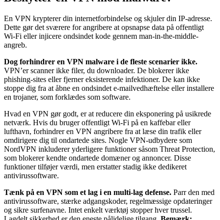
En VPN krypterer din internetforbindelse og skjuler din IP-adresse.
Dette gør det sværere for angribere at opsnapse data på offentligt
Wi-Fi eller injicere ondsindet kode gennem man-in-the-middle-
angreb.
Dog forhindrer en VPN malware i de fleste scenarier ikke.
VPN’er scanner ikke filer, du downloader. De blokerer ikke
phishing-sites eller fjerner eksisterende infektioner. De kan ikke
stoppe dig fra at åbne en ondsindet e-mailvedhæftelse eller installere
en trojaner, som forklædes som software.
Hvad en VPN gør godt, er at reducere din eksponering på usikrede
netværk. Hvis du bruger offentligt Wi-Fi på en kaffebar eller
lufthavn, forhindrer en VPN angribere fra at læse din trafik eller
omdirigere dig til ondartede sites. Nogle VPN-udbydere som
NordVPN inkluderer yderligere funktioner såsom Threat Protection,
som blokerer kendte ondartede domæner og annoncer. Disse
funktioner tilføjer værdi, men erstatter stadig ikke dedikeret
antivirussoftware.
Tænk på en VPN som et lag i en multi-lag defense.
Parr den med
antivirussoftware, stærke adgangskoder, regelmæssige opdateringer
og sikre surfenavne. Intet enkelt værktøj stopper hver trussel.
Lagdelt sikkerhed er den eneste pålidelige tilgang.
Bemærk: