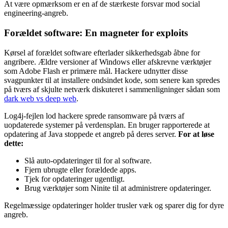
At være opmærksom er en af de stærkeste forsvar mod social
engineering-angreb.
Forældet software: En magneter for exploits
Kørsel af forældet software efterlader sikkerhedsgab åbne for
angribere. Ældre versioner af Windows eller afskrevne værktøjer
som Adobe Flash er primære mål. Hackere udnytter disse
svagpunkter til at installere ondsindet kode, som senere kan spredes
på tværs af skjulte netværk diskuteret i sammenligninger sådan som
dark web vs deep web
.
Log4j-fejlen lod hackere sprede ransomware på tværs af
uopdaterede systemer på verdensplan. En bruger rapporterede at
opdatering af Java stoppede et angreb på deres server.
For at løse
dette:
Slå auto-opdateringer til for al software.
Fjern ubrugte eller forældede apps.
Tjek for opdateringer ugentligt.
Brug værktøjer som Ninite til at administrere opdateringer.
Regelmæssige opdateringer holder trusler væk og sparer dig for dyre
angreb.