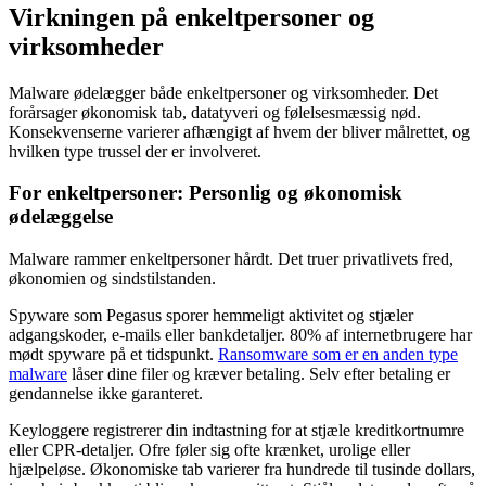
Virkningen på enkeltpersoner og
virksomheder
Malware ødelægger både enkeltpersoner og virksomheder. Det
forårsager økonomisk tab, datatyveri og følelsesmæssig nød.
Konsekvenserne varierer afhængigt af hvem der bliver målrettet, og
hvilken type trussel der er involveret.
For enkeltpersoner: Personlig og økonomisk
ødelæggelse
Malware rammer enkeltpersoner hårdt. Det truer privatlivets fred,
økonomien og sindstilstanden.
Spyware som Pegasus sporer hemmeligt aktivitet og stjæler
adgangskoder, e-mails eller bankdetaljer. 80% af internetbrugere har
mødt spyware på et tidspunkt.
Ransomware som er en anden type
malware
låser dine filer og kræver betaling. Selv efter betaling er
gendannelse ikke garanteret.
Keyloggere registrerer din indtastning for at stjæle kreditkortnumre
eller CPR-detaljer. Ofre føler sig ofte krænket, urolige eller
hjælpeløse. Økonomiske tab varierer fra hundrede til tusinde dollars,