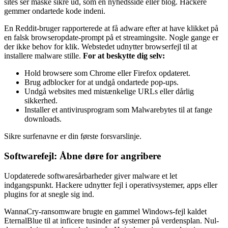
sites ser måske sikre ud, som en nyhedsside eller blog. Hackere
gemmer ondartede kode indeni.
En Reddit-bruger rapporterede at få adware efter at have klikket på
en falsk browseropdate-prompt på et streamingsite. Nogle gange er
der ikke behov for klik. Webstedet udnytter browserfejl til at
installere malware stille.
For at beskytte dig selv:
Hold browsere som Chrome eller Firefox opdateret.
Brug adblocker for at undgå ondartede pop-ups.
Undgå websites med mistænkelige URLs eller dårlig
sikkerhed.
Installer et antivirusprogram som Malwarebytes til at fange
downloads.
Sikre surfenavne er din første forsvarslinje.
Softwarefejl: Åbne døre for angribere
Uopdaterede softwaresårbarheder giver malware et let
indgangspunkt. Hackere udnytter fejl i operativsystemer, apps eller
plugins for at snegle sig ind.
WannaCry-ransomware brugte en gammel Windows-fejl kaldet
EternalBlue til at inficere tusinder af systemer på verdensplan. Nul-