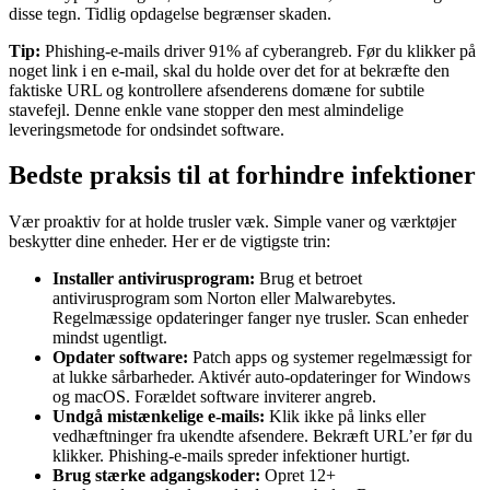
disse tegn. Tidlig opdagelse begrænser skaden.
Tip:
Phishing-e-mails driver 91% af cyberangreb. Før du klikker på
noget link i en e-mail, skal du holde over det for at bekræfte den
faktiske URL og kontrollere afsenderens domæne for subtile
stavefejl. Denne enkle vane stopper den mest almindelige
leveringsmetode for ondsindet software.
Bedste praksis til at forhindre infektioner
Vær proaktiv for at holde trusler væk. Simple vaner og værktøjer
beskytter dine enheder. Her er de vigtigste trin:
Installer antivirusprogram:
Brug et betroet
antivirusprogram som Norton eller Malwarebytes.
Regelmæssige opdateringer fanger nye trusler. Scan enheder
mindst ugentligt.
Opdater software:
Patch apps og systemer regelmæssigt for
at lukke sårbarheder. Aktivér auto-opdateringer for Windows
og macOS. Forældet software inviterer angreb.
Undgå mistænkelige e-mails:
Klik ikke på links eller
vedhæftninger fra ukendte afsendere. Bekræft URL’er før du
klikker. Phishing-e-mails spreder infektioner hurtigt.
Brug stærke adgangskoder:
Opret 12+