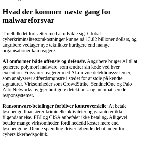
Hvad der kommer næste gang for
malwareforsvar
Truelbilledet fortsætter med at udvikle sig. Global
cyberkriminalitetsomkostninger kunne nå 13,82 billioner dollars, og
angribere vedtager nye teknikker hurtigere end mange
organisationer kan reagere.
AI omformer både offensiv og defensiv.
Angribere bruger AI til at
generere polymorf malware, som ændrer sin kode ved hver
execution. Forsvarer reagerer med AI-drevne detektionssystemer,
som analyserer adfærdsmønstre i stedet for at stole på kendte
signaturer. Virksomheder som CrowdStrike, SentinelOne og Palo
Alto Networks bygger hurtigere detektions- og automatiserede
responsystemer.
Ransomware-betalinger forbliver kontroversielle.
At betale
løsepenge finansierer kriminelle aktiviteter og garanterer ikke
filgendannelse. FBI og CISA anbefaler ikke betaling. Alligevel
betaler mange virksomheder, fordi nedetid koster mere end
løsepengene. Denne spænding driver løbende debat inden for
cybersikkerhedspolitik.