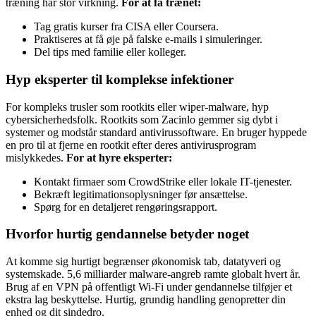
træning har stor virkning.
For at få trænet:
Tag gratis kurser fra CISA eller Coursera.
Praktiseres at få øje på falske e-mails i simuleringer.
Del tips med familie eller kolleger.
Hyp eksperter til komplekse infektioner
For kompleks trusler som rootkits eller wiper-malware, hyp
cybersicherhedsfolk. Rootkits som Zacinlo gemmer sig dybt i
systemer og modstår standard antivirussoftware. En bruger hyppede
en pro til at fjerne en rootkit efter deres antivirusprogram
mislykkedes.
For at hyre eksperter:
Kontakt firmaer som CrowdStrike eller lokale IT-tjenester.
Bekræft legitimationsoplysninger før ansættelse.
Spørg for en detaljeret rengøringsrapport.
Hvorfor hurtig gendannelse betyder noget
At komme sig hurtigt begrænser økonomisk tab, datatyveri og
systemskade. 5,6 milliarder malware-angreb ramte globalt hvert år.
Brug af en VPN på offentligt Wi-Fi under gendannelse tilføjer et
ekstra lag beskyttelse. Hurtig, grundig handling genopretter din
enhed og dit sindedro.