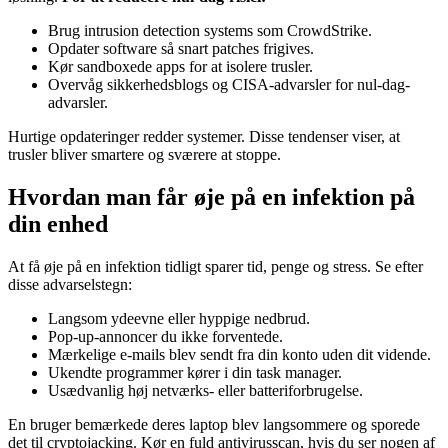
Brug intrusion detection systems som CrowdStrike.
Opdater software så snart patches frigives.
Kør sandboxede apps for at isolere trusler.
Overvåg sikkerhedsblogs og CISA-advarsler for nul-dag-
advarsler.
Hurtige opdateringer redder systemer. Disse tendenser viser, at
trusler bliver smartere og sværere at stoppe.
Hvordan man får øje på en infektion på
din enhed
At få øje på en infektion tidligt sparer tid, penge og stress. Se efter
disse advarselstegn:
Langsom ydeevne eller hyppige nedbrud.
Pop-up-annoncer du ikke forventede.
Mærkelige e-mails blev sendt fra din konto uden dit vidende.
Ukendte programmer kører i din task manager.
Usædvanlig høj netværks- eller batteriforbrugelse.
En bruger bemærkede deres laptop blev langsommere og sporede
det til cryptojacking. Kør en fuld antivirusscan, hvis du ser nogen af