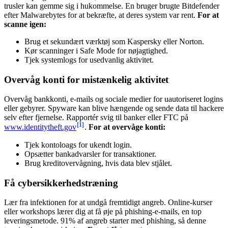
trusler kan gemme sig i hukommelse. En bruger brugte Bitdefender
efter Malwarebytes for at bekræfte, at deres system var rent.
For at
scanne igen:
Brug et sekundært værktøj som Kaspersky eller Norton.
Kør scanninger i Safe Mode for nøjagtighed.
Tjek systemlogs for usedvanlig aktivitet.
Overvåg konti for mistænkelig aktivitet
Overvåg bankkonti, e-mails og sociale medier for uautoriseret logins
eller gebyrer. Spyware kan blive hængende og sende data til hackere
selv efter fjernelse. Rapportér svig til banker eller FTC på
[1]
www.identitytheft.gov
.
For at overvåge konti:
Tjek kontoloags for ukendt login.
Opsætter bankadvarsler for transaktioner.
Brug kreditovervågning, hvis data blev stjålet.
Få cybersikkerhedstræning
Lær fra infektionen for at undgå fremtidigt angreb. Online-kurser
eller workshops lærer dig at få øje på phishing-e-mails, en top
leveringsmetode. 91% af angreb starter med phishing, så denne