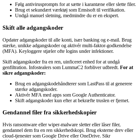
Følg antivirusprompts for at sætte i karantæne eller slette filer.
Brug et sekundært værktøj som Emsisoft til verifikation.
Undgå manuel sletning, medmindre du er en ekspert.
Skift alle adgangskoder
Opdater adgangskoder til alle konti, især banking og e-mail. Brug
stærke, unikke adgangskoder og aktivér multi-faktor-godkendelse
(MFA). Keyloggere stjæler ofte logins under infektioner.
Skift adgangskoder fra en ren, uinficeret enhed for at undgå
genfiltration. Infostealers som LummaC2 forbliver udbredt.
For at
sikre adgangskoder:
Brug en adgangskodehåndterer som LastPass til at generere
stærke adgangskoder.
Aktivér MFA med apps som Google Authenticator.
Skift adgangskoder kun efter at bekræfte truslen er fjernet.
Gendannel filer fra sikkerhedskopier
Hvis ransomware eller wiper-malware sletter eller låser filer,
gendannel dem fra en ren sikkerhedskopi. Brug eksterne drev eller
cloud-tjenester som Google Drive eller OneDrive. Sikr