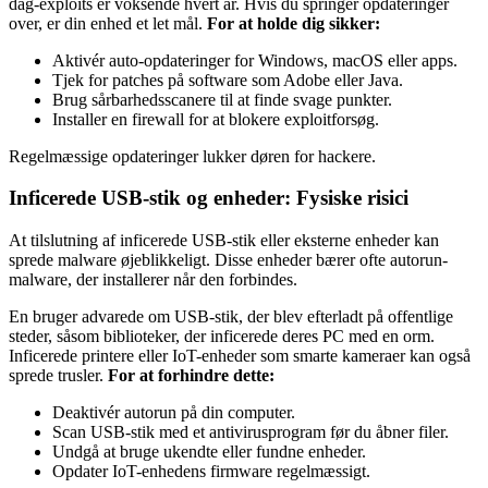
dag-exploits er voksende hvert år. Hvis du springer opdateringer
over, er din enhed et let mål.
For at holde dig sikker:
Aktivér auto-opdateringer for Windows, macOS eller apps.
Tjek for patches på software som Adobe eller Java.
Brug sårbarhedsscanere til at finde svage punkter.
Installer en firewall for at blokere exploitforsøg.
Regelmæssige opdateringer lukker døren for hackere.
Inficerede USB-stik og enheder: Fysiske risici
At tilslutning af inficerede USB-stik eller eksterne enheder kan
sprede malware øjeblikkeligt. Disse enheder bærer ofte autorun-
malware, der installerer når den forbindes.
En bruger advarede om USB-stik, der blev efterladt på offentlige
steder, såsom biblioteker, der inficerede deres PC med en orm.
Inficerede printere eller IoT-enheder som smarte kameraer kan også
sprede trusler.
For at forhindre dette:
Deaktivér autorun på din computer.
Scan USB-stik med et antivirusprogram før du åbner filer.
Undgå at bruge ukendte eller fundne enheder.
Opdater IoT-enhedens firmware regelmæssigt.