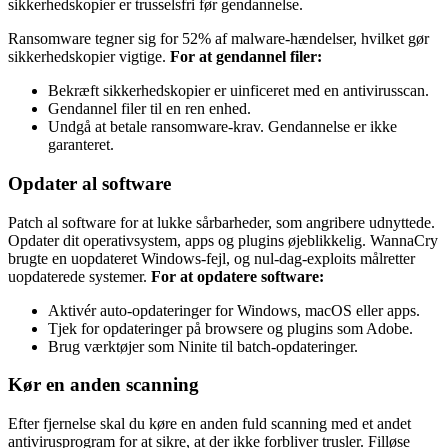
sikkerhedskopier er trusselsfri før gendannelse.
Ransomware tegner sig for 52% af malware-hændelser, hvilket gør
sikkerhedskopier vigtige.
For at gendannel filer:
Bekræft sikkerhedskopier er uinficeret med en antivirusscan.
Gendannel filer til en ren enhed.
Undgå at betale ransomware-krav. Gendannelse er ikke
garanteret.
Opdater al software
Patch al software for at lukke sårbarheder, som angribere udnyttede.
Opdater dit operativsystem, apps og plugins øjeblikkelig. WannaCry
brugte en uopdateret Windows-fejl, og nul-dag-exploits målretter
uopdaterede systemer.
For at opdatere software:
Aktivér auto-opdateringer for Windows, macOS eller apps.
Tjek for opdateringer på browsere og plugins som Adobe.
Brug værktøjer som Ninite til batch-opdateringer.
Kør en anden scanning
Efter fjernelse skal du køre en anden fuld scanning med et andet
antivirusprogram for at sikre, at der ikke forbliver trusler. Filløse