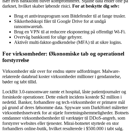
især hvis bankkonti bliver kompromitteret. Stjålne data ender ofte på
darknet, hvilket skaber løbende risici.
For at beskytte dig selv:
Brug et antivirusprogram som Bitdefender til at fange trusler.
Sikkerhedskopi filer til Google Drive for at undgå
ransomwaretab.
Brug en VPN til at reducere eksponering på offentligt Wi-Fi.
Overvåg bankkonti for ulige gebyrer.
Aktivér multi-faktor-godkendelse (MFA) til at sikre logins.
For virksomheder: Økonomiske tab og operationel
forstyrrelse
Virksomheder står over for endnu større udfordringer. Malware-
relaterede databrud koster virksomheder millioner i gendannelse,
bøder og tabt tillid.
LockBit 3.0-ransomware ramte et hospital, låste patientjournaler og
forsinkede operationer. Dette enkelt incidens kostede $2 million i
nedetid. Banker, forhandlere og tech-virksomheder er primære mål
på grund af deres følsomme data. Spyware som DarkHotel målretter
virksomhedsnetværk for at stjæle forretningshemmeligheder. Botnets
omdanner virksomhedsenheder til værktøjer til DDoS-angreb, som
forstyrrer websites eller tjenester. Mirai-botnetet styrtede en stor
forhandlers online-butik, hvilket resulterede i $500.000 i tabt salg.