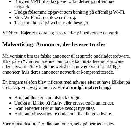
Brug en VPN til at kryptere forbindelser på offentlige
netværk.
Undgå følsomme opgaver som banking på offentligt Wi-Fi.
Sluk Wi-Fi når det ikke er i brug.
Tjek for “https” på websites du besøger.
VPN’er tilføjer et ekstra lag beskyttelse på uetikerede netværk.
Malvertising: Annoncer, der leverer trusler
Malvertising bruger falske annoncer til at sprede ondsindet software.
Klik på en “vind en præmie”-annonce kan installere ransomware
eller spyware. Selv legitime websites kan være vært for dårlige
annoncer, hvis deres annoncer netværk er kompromitterede.
En brugers telefon blev inficeret med adware efter at have klikket på
en falsk give-away-annonce.
For at undgå malvertising:
Brug adblocker som uBlock Origin.
Undgå at klikke på flashy eller presserende annoncer.
Scan enheder efter at have besøgt nye sites.
Hold antivirussoftware opdateret til at fange adware.
Vær opmærksom på online-annoncer, selv på betroede sites.