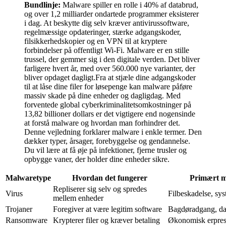
Bundlinje:
Malware spiller en rolle i 40% af databrud,
og over 1,2 milliarder ondartede programmer eksisterer
i dag. At beskytte dig selv kræver antivirussoftware,
regelmæssige opdateringer, stærke adgangskoder,
filsikkerhedskopier og en VPN til at kryptere
forbindelser på offentligt Wi-Fi. Malware er en stille
trussel, der gemmer sig i den digitale verden. Det bliver
farligere hvert år, med over 560.000 nye varianter, der
bliver opdaget dagligt.Fra at stjæle dine adgangskoder
til at låse dine filer for løsepenge kan malware påføre
massiv skade på dine enheder og dagligdag. Med
forventede global cyberkriminalitetsomkostninger på
13,82 billioner dollars er det vigtigere end nogensinde
at forstå malware og hvordan man forhindrer det.
Denne vejledning forklarer malware i enkle termer. Den
dækker typer, årsager, forebyggelse og gendannelse.
Du vil lære at få øje på infektioner, fjerne trusler og
opbygge vaner, der holder dine enheder sikre.
Malwaretype
Hvordan det fungerer
Primært m
Repliserer sig selv og spredes
Virus
Filbeskadelse, sy
mellem enheder
Trojaner
Foregiver at være legitim software
Bagdøradgang, da
Ransomware
Krypterer filer og kræver betaling
Økonomisk erpre