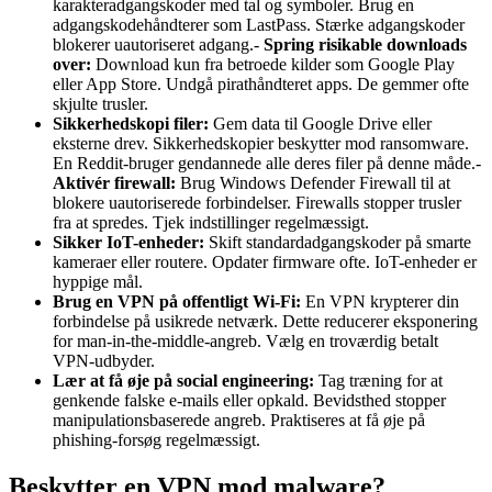
karakteradgangskoder med tal og symboler. Brug en
adgangskodehåndterer som LastPass. Stærke adgangskoder
blokerer uautoriseret adgang.-
Spring risikable downloads
over:
Download kun fra betroede kilder som Google Play
eller App Store. Undgå pirathåndteret apps. De gemmer ofte
skjulte trusler.
Sikkerhedskopi filer:
Gem data til Google Drive eller
eksterne drev. Sikkerhedskopier beskytter mod ransomware.
En Reddit-bruger gendannede alle deres filer på denne måde.-
Aktivér firewall:
Brug Windows Defender Firewall til at
blokere uautoriserede forbindelser. Firewalls stopper trusler
fra at spredes. Tjek indstillinger regelmæssigt.
Sikker IoT-enheder:
Skift standardadgangskoder på smarte
kameraer eller routere. Opdater firmware ofte. IoT-enheder er
hyppige mål.
Brug en VPN på offentligt Wi-Fi:
En VPN krypterer din
forbindelse på usikrede netværk. Dette reducerer eksponering
for man-in-the-middle-angreb. Vælg en troværdig betalt
VPN-udbyder.
Lær at få øje på social engineering:
Tag træning for at
genkende falske e-mails eller opkald. Bevidsthed stopper
manipulationsbaserede angreb. Praktiseres at få øje på
phishing-forsøg regelmæssigt.
Beskytter en VPN mod malware?