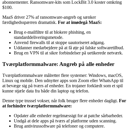
abonnementer. Ransomware-kits som LockBit 3.0 koster omkring
$100.
MaaS driver 27% af ransomware-angreb og sænker
færdighedsspærren dramatisk.
For at imødegå MaaS:
Brug e-mailfiltre til at blokere phishing, en
standarddeliveringsmetode.
Anvend firewalls til at stoppe uautoriseret adgang.
Uddanner medarbejdere på at få øje på falske softwaretilbud.
Brug en VPN til at sikre forbindelser på uetikerede netværk.
Tværplatformmalware: Angreb på alle enheder
Tværplatformmalware målretter flere systemer: Windows, macOS,
Linux og mobile. Den udnytter apps som Zoom eller WhatsApp til
at bevæge sig på tværs af enheder. En trojaner forklædt som et spil
kunne stjæle data fra både din laptop og telefon.
Denne type trussel vokser, når folk bruger flere enheder dagligt.
For
at forhindre tværplatformmalware:
Opdater alle enheder regelmæssigt for at patche sårbarheder.
Undgå at dele apps på tværs af platforme uden scanning.
Brug antivirussoftware på telefoner og computere.