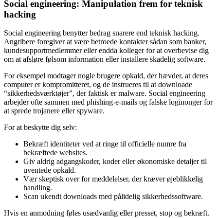
Social engineering: Manipulation frem for teknisk
hacking
Social engineering benytter bedrag snarere end teknisk hacking.
Angribere foregiver at være betroede kontakter sådan som banker,
kundesupportmedlemmer eller endda kolleger for at overbevise dig
om at afsløre følsom information eller installere skadelig software.
For eksempel modtager nogle brugere opkald, der hævder, at deres
computer er kompromitteret, og de instrueres til at downloade
“sikkerhedsværktøjer”, der faktisk er malware. Social engineering
arbejder ofte sammen med phishing-e-mails og falske loginonger for
at sprede trojanere eller spyware.
For at beskytte dig selv:
Bekræft identiteter ved at ringe til officielle numre fra
bekræftede websites.
Giv aldrig adgangskoder, koder eller økonomiske detaljer til
uventede opkald.
Vær skeptisk over for meddelelser, der kræver øjeblikkelig
handling.
Scan ukendt downloads med pålidelig sikkerhedssoftware.
Hvis en anmodning føles usædvanlig eller presset, stop og bekræft.