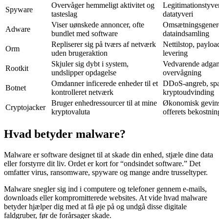
Overvåger hemmeligt aktivitet og
Legitimationstyve
Spyware
tasteslag
datatyveri
Viser uønskede annoncer, ofte
Omsætningsgenere
Adware
bundlet med software
dataindsamling
Repliserer sig på tværs af netværk
Nettilstop, payloa
Orm
uden brugeraktion
levering
Skjuler sig dybt i system,
Vedvarende adgan
Rootkit
undslipper opdagelse
overvågning
Omdanner inficerede enheder til et
DDoS-angreb, sp
Botnet
kontrolleret netværk
kryptoudvinding
Bruger enhedressourcer til at mine
Økonomisk gevins
Cryptojacker
kryptovaluta
offerets bekostnin
Hvad betyder malware?
Malware er software designet til at skade din enhed, stjæle dine data
eller forstyrre dit liv. Ordet er kort for “ondsindet software.” Det
omfatter virus, ransomware, spyware og mange andre trusseltyper.
Malware snegler sig ind i computere og telefoner gennem e-mails,
downloads eller kompromitterede websites. At vide hvad malware
betyder hjælper dig med at få øje på og undgå disse digitale
faldgruber, før de forårsager skade.