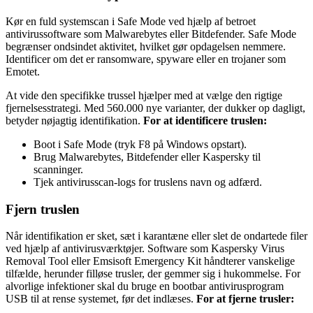
Kør en fuld systemscan i Safe Mode ved hjælp af betroet
antivirussoftware som Malwarebytes eller Bitdefender. Safe Mode
begrænser ondsindet aktivitet, hvilket gør opdagelsen nemmere.
Identificer om det er ransomware, spyware eller en trojaner som
Emotet.
At vide den specifikke trussel hjælper med at vælge den rigtige
fjernelsesstrategi. Med 560.000 nye varianter, der dukker op dagligt,
betyder nøjagtig identifikation.
For at identificere truslen:
Boot i Safe Mode (tryk F8 på Windows opstart).
Brug Malwarebytes, Bitdefender eller Kaspersky til
scanninger.
Tjek antivirusscan-logs for truslens navn og adfærd.
Fjern truslen
Når identifikation er sket, sæt i karantæne eller slet de ondartede filer
ved hjælp af antivirusværktøjer. Software som Kaspersky Virus
Removal Tool eller Emsisoft Emergency Kit håndterer vanskelige
tilfælde, herunder filløse trusler, der gemmer sig i hukommelse. For
alvorlige infektioner skal du bruge en bootbar antivirusprogram
USB til at rense systemet, før det indlæses.
For at fjerne trusler: