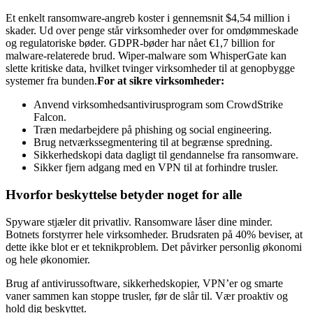
Et enkelt ransomware-angreb koster i gennemsnit $4,54 million i
skader. Ud over penge står virksomheder over for omdømmeskade
og regulatoriske bøder. GDPR-bøder har nået €1,7 billion for
malware-relaterede brud. Wiper-malware som WhisperGate kan
slette kritiske data, hvilket tvinger virksomheder til at genopbygge
systemer fra bunden.
For at sikre virksomheder:
Anvend virksomhedsantivirusprogram som CrowdStrike
Falcon.
Træn medarbejdere på phishing og social engineering.
Brug netværkssegmentering til at begrænse spredning.
Sikkerhedskopi data dagligt til gendannelse fra ransomware.
Sikker fjern adgang med en VPN til at forhindre trusler.
Hvorfor beskyttelse betyder noget for alle
Spyware stjæler dit privatliv. Ransomware låser dine minder.
Botnets forstyrrer hele virksomheder. Brudsraten på 40% beviser, at
dette ikke blot er et teknikproblem. Det påvirker personlig økonomi
og hele økonomier.
Brug af antivirussoftware, sikkerhedskopier, VPN’er og smarte
vaner sammen kan stoppe trusler, før de slår til. Vær proaktiv og
hold dig beskyttet.