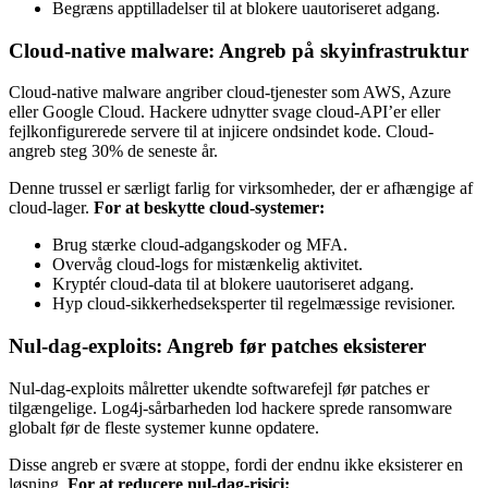
Begræns apptilladelser til at blokere uautoriseret adgang.
Cloud-native malware: Angreb på skyinfrastruktur
Cloud-native malware angriber cloud-tjenester som AWS, Azure
eller Google Cloud. Hackere udnytter svage cloud-API’er eller
fejlkonfigurerede servere til at injicere ondsindet kode. Cloud-
angreb steg 30% de seneste år.
Denne trussel er særligt farlig for virksomheder, der er afhængige af
cloud-lager.
For at beskytte cloud-systemer:
Brug stærke cloud-adgangskoder og MFA.
Overvåg cloud-logs for mistænkelig aktivitet.
Kryptér cloud-data til at blokere uautoriseret adgang.
Hyp cloud-sikkerhedseksperter til regelmæssige revisioner.
Nul-dag-exploits: Angreb før patches eksisterer
Nul-dag-exploits målretter ukendte softwarefejl før patches er
tilgængelige. Log4j-sårbarheden lod hackere sprede ransomware
globalt før de fleste systemer kunne opdatere.
Disse angreb er svære at stoppe, fordi der endnu ikke eksisterer en
løsning.
For at reducere nul-dag-risici: