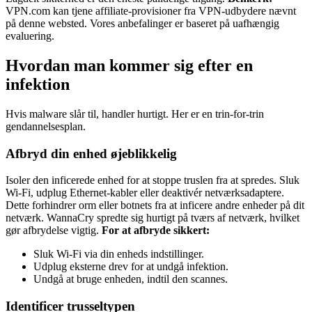
VPN.com kan tjene affiliate-provisioner fra VPN-udbydere nævnt
på denne websted. Vores anbefalinger er baseret på uafhængig
evaluering.
Hvordan man kommer sig efter en
infektion
Hvis malware slår til, handler hurtigt. Her er en trin-for-trin
gendannelsesplan.
Afbryd din enhed øjeblikkelig
Isoler den inficerede enhed for at stoppe truslen fra at spredes. Sluk
Wi-Fi, udplug Ethernet-kabler eller deaktivér netværksadaptere.
Dette forhindrer orm eller botnets fra at inficere andre enheder på dit
netværk. WannaCry spredte sig hurtigt på tværs af netværk, hvilket
gør afbrydelse vigtig.
For at afbryde sikkert:
Sluk Wi-Fi via din enheds indstillinger.
Udplug eksterne drev for at undgå infektion.
Undgå at bruge enheden, indtil den scannes.
Identificer trusseltypen