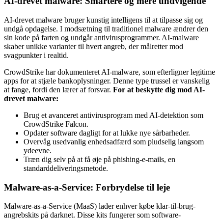
AI-drevet malware: Smartere og mere undvigende
AI-drevet malware bruger kunstig intelligens til at tilpasse sig og
undgå opdagelse. I modsætning til traditionel malware ændrer den
sin kode på farten og undgår antivirusprogrammer. AI-malware
skaber unikke varianter til hvert angreb, der målretter mod
svagpunkter i realtid.
CrowdStrike har dokumenteret AI-malware, som efterligner legitime
apps for at stjæle bankoplysninger. Denne type trussel er vanskelig
at fange, fordi den lærer af forsvar.
For at beskytte dig mod AI-
drevet malware:
Brug et avanceret antivirusprogram med AI-detektion som
CrowdStrike Falcon.
Opdater software dagligt for at lukke nye sårbarheder.
Overvåg usedvanlig enhedsadfærd som pludselig langsom
ydeevne.
Træn dig selv på at få øje på phishing-e-mails, en
standarddeliveringsmetode.
Malware-as-a-Service: Forbrydelse til leje
Malware-as-a-Service (MaaS) lader enhver købe klar-til-brug-
angrebskits på darknet. Disse kits fungerer som software-