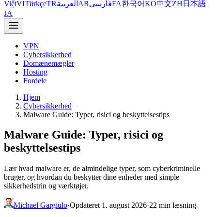
Việt
VI
Türkçe
TR
العربية
AR
فارسی
FA
한국어
KO
中文
ZH
日本語
JA
VPN
Cybersikkerhed
Domænemægler
Hosting
Fordele
Hjem
Cybersikkerhed
Malware Guide: Typer, risici og beskyttelsestips
Malware Guide: Typer, risici og
beskyttelsestips
Lær hvad malware er, de almindelige typer, som cyberkriminelle
bruger, og hvordan du beskytter dine enheder med simple
sikkerhedstrin og værktøjer.
Michael Gargiulo
·
Opdateret 1. august 2026
·
22 min læsning