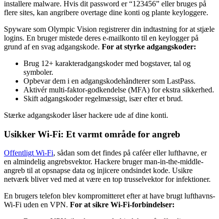
installere malware. Hvis dit password er “123456” eller bruges på
flere sites, kan angribere overtage dine konti og plante keyloggere.
Spyware som Olympic Vision registrerer din indtastning for at stjæle
logins. En bruger mistede deres e-mailkonto til en keylogger på
grund af en svag adgangskode.
For at styrke adgangskoder:
Brug 12+ karakteradgangskoder med bogstaver, tal og
symboler.
Opbevar dem i en adgangskodehåndterer som LastPass.
Aktivér multi-faktor-godkendelse (MFA) for ekstra sikkerhed.
Skift adgangskoder regelmæssigt, især efter et brud.
Stærke adgangskoder låser hackere ude af dine konti.
Usikker Wi-Fi: Et varmt område for angreb
Offentligt Wi-Fi
, sådan som det findes på caféer eller lufthavne, er
en almindelig angrebsvektor. Hackere bruger man-in-the-middle-
angreb til at opsnapse data og injicere ondsindet kode. Usikre
netværk bliver ved med at være en top trusselvektor for infektioner.
En brugers telefon blev kompromitteret efter at have brugt lufthavns-
Wi-Fi uden en VPN.
For at sikre Wi-Fi-forbindelser: