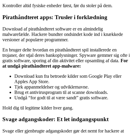
Kontroller altid fysiske enheder først, før du stoler på dem.
Pirathåndteret apps: Trusler i forklædning
Download af pirathåndteret software er en almindelig
malwarefælde. Hackere bundter ondsindet kode ind i knækkede
versioner af populære programmer.
En bruger delte hvordan en pirathåndteret spil installerede en
trojaner, der stjal deres bankoplysninger. Spyware gemmer sig ofte i
gratis software, sporing af din aktivitet eller opsamling af data.
For
at undgå pirathåndteret app-malware:
Download kun fra betroede kilder som Google Play eller
Apples App Store.
Tjek appanmeldelser og udviklernavne.
Brug et antivirusprogram til at scanne downloads.
Undgå “for godt til at være sandt” gratis software.
Hold dig til legitime kilder hver gang.
Svage adgangskoder: Et let indgangspunkt
Svage eller gjenbrugte adgangskoder gør det nemt for hackere at