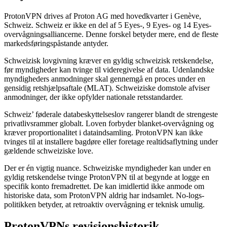
ProtonVPN drives af Proton AG med hovedkvarter i Genève,
Schweiz. Schweiz er ikke en del af 5 Eyes-, 9 Eyes- og 14 Eyes-
overvågningsalliancerne. Denne forskel betyder mere, end de fleste
markedsføringspåstande antyder.
Schweizisk lovgivning kræver en gyldig schweizisk retskendelse,
før myndigheder kan tvinge til videregivelse af data. Udenlandske
myndigheders anmodninger skal gennemgå en proces under en
gensidig retshjælpsaftale (MLAT). Schweiziske domstole afviser
anmodninger, der ikke opfylder nationale retsstandarder.
Schweiz’ føderale databeskyttelseslov rangerer blandt de strengeste
privatlivsrammer globalt. Loven forbyder blanket-overvågning og
kræver proportionalitet i dataindsamling. ProtonVPN kan ikke
tvinges til at installere bagdøre eller foretage realtidsaflytning under
gældende schweiziske love.
Der er én vigtig nuance. Schweiziske myndigheder kan under en
gyldig retskendelse tvinge ProtonVPN til at begynde at logge en
specifik konto fremadrettet. De kan imidlertid ikke anmode om
historiske data, som ProtonVPN aldrig har indsamlet. No-logs-
politikken betyder, at retroaktiv overvågning er teknisk umulig.
ProtonVPNs revisionshistorik