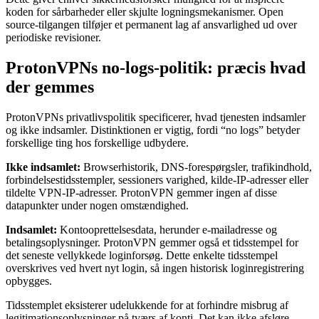
koden for sårbarheder eller skjulte logningsmekanismer. Open
source-tilgangen tilføjer et permanent lag af ansvarlighed ud over
periodiske revisioner.
ProtonVPNs no-logs-politik: præcis hvad
der gemmes
ProtonVPNs privatlivspolitik specificerer, hvad tjenesten indsamler
og ikke indsamler. Distinktionen er vigtig, fordi “no logs” betyder
forskellige ting hos forskellige udbydere.
Ikke indsamlet:
Browserhistorik, DNS-forespørgsler, trafikindhold,
forbindelsestidsstempler, sessioners varighed, kilde-IP-adresser eller
tildelte VPN-IP-adresser. ProtonVPN gemmer ingen af disse
datapunkter under nogen omstændighed.
Indsamlet:
Kontooprettelsesdata, herunder e-mailadresse og
betalingsoplysninger. ProtonVPN gemmer også et tidsstempel for
det seneste vellykkede loginforsøg. Dette enkelte tidsstempel
overskrives ved hvert nyt login, så ingen historisk loginregistrering
opbygges.
Tidsstemplet eksisterer udelukkende for at forhindre misbrug af
legitimationsoplysninger på tværs af konti. Det kan ikke afsløre,