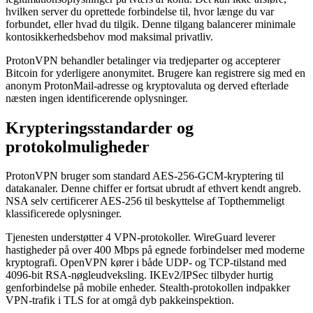
hvilken server du oprettede forbindelse til, hvor længe du var
forbundet, eller hvad du tilgik. Denne tilgang balancerer minimale
kontosikkerhedsbehov mod maksimal privatliv.
ProtonVPN behandler betalinger via tredjeparter og accepterer
Bitcoin for yderligere anonymitet. Brugere kan registrere sig med en
anonym ProtonMail-adresse og kryptovaluta og derved efterlade
næsten ingen identificerende oplysninger.
Krypteringsstandarder og
protokolmuligheder
ProtonVPN bruger som standard AES-256-GCM-kryptering til
datakanaler. Denne chiffer er fortsat ubrudt af ethvert kendt angreb.
NSA selv certificerer AES-256 til beskyttelse af Topthemmeligt
klassificerede oplysninger.
Tjenesten understøtter 4 VPN-protokoller. WireGuard leverer
hastigheder på over 400 Mbps på egnede forbindelser med moderne
kryptografi. OpenVPN kører i både UDP- og TCP-tilstand med
4096-bit RSA-nøgleudveksling. IKEv2/IPSec tilbyder hurtig
genforbindelse på mobile enheder. Stealth-protokollen indpakker
VPN-trafik i TLS for at omgå dyb pakkeinspektion.