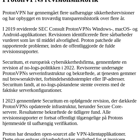
ProtonVPN har gennemgået flere uafhængige sikkerhedsrevisioner
og har opbygget en troværdig transparenshistorik over flere år.
I 2019 reviderede SEC Consult ProtonVPNs Windows-, macOS- og
Android-applikationer. Revisionen identificerede flere sårbarheder
vurderet som lav til middel alvorlighed. Proton patchede alle
rapporterede problemer, inden de offentliggjorde de fulde
revisionsrapporter.
Securitum, et europæisk cybersikkerhedsfirma, gennemførte en
revision af no-logs-politikken i 2022. Revisorerne undersøgte
ProtonVPNs serverinfrastruktur og bekræftede, at tjenesten gemmer
nul browseraktivitet, forbindelsestidsstempler eller IP-adresser.
Securitum fandt, at no-logs-påstandene stemte overens med de
faktiske serverkonfigurationer.
I 2023 gennemførte Securitum en opfølgende revision, der dækkede
ProtonVPNs opdaterede infrastruktur, herunder Secure Core-
servere. Resultaterne bekræftede de tidligere fund. Alle
revisionsrapporter er fortsat offentligt tilgængelige på Protons
hjemmeside til uafhængig verifikation.
Proton har desuden open-sourcet alle VPN-klientapplikationer.
Dette giver enhver sikkerhedsforsker mulighed for at inspicere