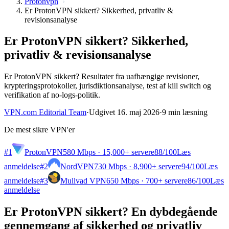
Protonvpn
Er ProtonVPN sikkert? Sikkerhed, privatliv &
revisionsanalyse
Er ProtonVPN sikkert? Sikkerhed,
privatliv & revisionsanalyse
Er ProtonVPN sikkert? Resultater fra uafhængige revisioner,
krypteringsprotokoller, jurisdiktionsanalyse, test af kill switch og
verifikation af no-logs-politik.
VPN.com Editorial Team
·
Udgivet 16. maj 2026
·
9 min læsning
De mest sikre VPN'er
#1
ProtonVPN
580 Mbps · 15,000+ servere
88
/100
Læs
anmeldelse
#2
NordVPN
730 Mbps · 8,900+ servere
94
/100
Læs
anmeldelse
#3
Mullvad VPN
650 Mbps · 700+ servere
86
/100
Læs
anmeldelse
Er ProtonVPN sikkert? En dybdegående
gennemgang af sikkerhed og privatliv