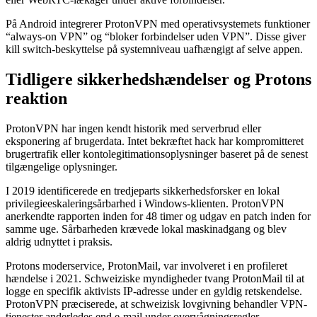
På Android integrerer ProtonVPN med operativsystemets funktioner
“always-on VPN” og “bloker forbindelser uden VPN”. Disse giver
kill switch-beskyttelse på systemniveau uafhængigt af selve appen.
Tidligere sikkerhedshændelser og Protons
reaktion
ProtonVPN har ingen kendt historik med serverbrud eller
eksponering af brugerdata. Intet bekræftet hack har kompromitteret
brugertrafik eller kontolegitimationsoplysninger baseret på de senest
tilgængelige oplysninger.
I 2019 identificerede en tredjeparts sikkerhedsforsker en lokal
privilegieeskaleringsårbarhed i Windows-klienten. ProtonVPN
anerkendte rapporten inden for 48 timer og udgav en patch inden for
samme uge. Sårbarheden krævede lokal maskinadgang og blev
aldrig udnyttet i praksis.
Protons moderservice, ProtonMail, var involveret i en profileret
hændelse i 2021. Schweiziske myndigheder tvang ProtonMail til at
logge en specifik aktivists IP-adresse under en gyldig retskendelse.
ProtonVPN præciserede, at schweizisk lovgivning behandler VPN-
tjenester anderledes end e-mail under overvågningsregler.