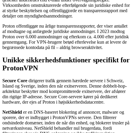
Virksomheden omstrukturerede efterfølgende sin juridiske enhed for
at styrke beskyttelsen og offentliggjorde en transparensrapport med
detaljer om myndighedsanmodninger.
Proton offentliggør nu årlige transparensrapporter, der viser antallet
af modtagne og anfægtede juridiske anmodninger. I 2023 modtog
Proton over 6.000 anmodninger og efterkom ca. 4.000 efter juridisk
gennemgang. For VPN-brugere betød efterlevelse kun at levere de
begrænsede kontodata på fil – aldrig browseraktivitet.
Unikke sikkerhedsfunktioner specifikt for
ProtonVPN
Secure Core
dirigerer trafik gennem hærdede servere i Schweiz,
Island og Sverige, inden den når exitserveren. Denne dobbelt-hop-
arkitektur beskytter mod kompromitterede exitservere, der afslører
din rigtige IP-adresse. Secure Core-servere kører på dedikeret
hardware, der ejes af Proton i højsikkerhedsdatacentre.
NetShield
er en DNS-baseret blokering af annoncer, malware og
sporere, der er indbygget i ProtonVPNs servere. Den filtrerer
ondsindede domæner, inden de når din enhed, og blokerer trusler på
netværksniveau. NetShield behandler nul brugerdata, fordi