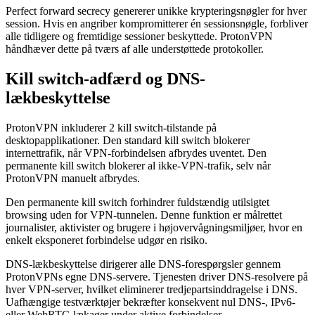
Perfect forward secrecy genererer unikke krypteringsnøgler for hver
session. Hvis en angriber kompromitterer én sessionsnøgle, forbliver
alle tidligere og fremtidige sessioner beskyttede. ProtonVPN
håndhæver dette på tværs af alle understøttede protokoller.
Kill switch-adfærd og DNS-
lækbeskyttelse
ProtonVPN inkluderer 2 kill switch-tilstande på
desktopapplikationer. Den standard kill switch blokerer
internettrafik, når VPN-forbindelsen afbrydes uventet. Den
permanente kill switch blokerer al ikke-VPN-trafik, selv når
ProtonVPN manuelt afbrydes.
Den permanente kill switch forhindrer fuldstændig utilsigtet
browsing uden for VPN-tunnelen. Denne funktion er målrettet
journalister, aktivister og brugere i højovervågningsmiljøer, hvor en
enkelt eksponeret forbindelse udgør en risiko.
DNS-lækbeskyttelse dirigerer alle DNS-forespørgsler gennem
ProtonVPNs egne DNS-servere. Tjenesten driver DNS-resolvere på
hver VPN-server, hvilket eliminerer tredjepartsinddragelse i DNS.
Uafhængige testværktøjer bekræfter konsekvent nul DNS-, IPv6-
eller WebRTC-lækager under aktive forbindelser.