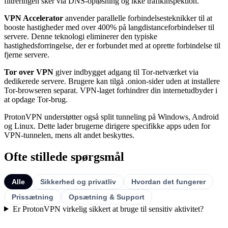
filtreringen sker via DNS-opløsning og ikke trafikinspektion.
VPN Accelerator
anvender parallelle forbindelsesteknikker til at
booste hastigheder med over 400% på langdistanceforbindelser til
servere. Denne teknologi eliminerer den typiske
hastighedsforringelse, der er forbundet med at oprette forbindelse til
fjerne servere.
Tor over VPN
giver indbygget adgang til Tor-netværket via
dedikerede servere. Brugere kan tilgå .onion-sider uden at installere
Tor-browseren separat. VPN-laget forhindrer din internetudbyder i
at opdage Tor-brug.
ProtonVPN understøtter også split tunneling på Windows, Android
og Linux. Dette lader brugerne dirigere specifikke apps uden for
VPN-tunnelen, mens alt andet beskyttes.
Ofte stillede spørgsmål
Alle
Sikkerhed og privatliv
Hvordan det fungerer
Prissætning
Opsætning & Support
Er ProtonVPN virkelig sikkert at bruge til sensitiv aktivitet?