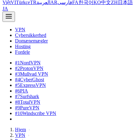
Việt
VI
Türkçe
TR
العربية
AR
فارسی
FA
한국어
KO
中文
ZH
日本語
JA
VPN
Cybersikkerhed
Domænemægler
Hosting
Fordele
#1
NordVPN
#2
ProtonVPN
#3
Mullvad VPN
#4
CyberGhost
#5
ExpressVPN
#6
PIA
#7
Surfshark
#8
TotalVPN
#9
PureVPN
#10
Windscribe VPN
Hjem
VPN