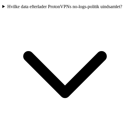
Hvilke data efterlader ProtonVPNs no-logs-politik uindsamlet?