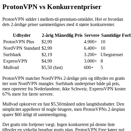
ProtonVPN vs Konkurrentpriser
ProtonVPN sidder i mellem-til-premium-området. Her er hvordan
dets 2-årslige priser sammenlignes med 4 større konkurrenter.
Udbyder
2-årig Månedlig Pris
Servere
Samtidige Forb
ProtonVPN Plus
$2,99
4.900+
10
NordVPN Standard
$2,99
6.400+
10
Surfshark
$2,19
3.200+
Ubegrænset
ExpressVPN
$4,99
3.000+
8
Mullvad
$5,50 (fast)
600+
5
ProtonVPN matcher NordVPNs 2-årslige pris og tilbyder en gratis
tier som NordVPN mangler. Surfshark underpriser både på pris,
men opererer fra Nederlandene, ikke Schweiz. ExpressVPN koster
67% mere for færre servere.
Mullvad opkræver en fast $5,50/måned uden langtidsrabatter. Den
simplicitet appellerer til nogle brugere, men ProtonVPNs 2-årsplan
sparer $60 årligt til sammenligning.
Det gratis trin fortjener vægt. Ingen konkurrent på denne liste
tilbyder en virkelig brugbar gratis plan. ProtonVPN Free kører nul