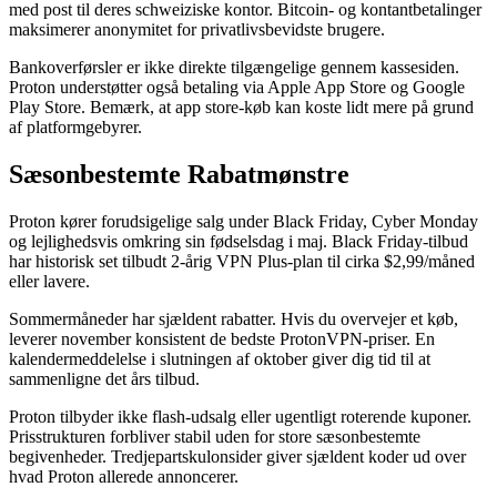
med post til deres schweiziske kontor. Bitcoin- og kontantbetalinger
maksimerer anonymitet for privatlivsbevidste brugere.
Bankoverførsler er ikke direkte tilgængelige gennem kassesiden.
Proton understøtter også betaling via Apple App Store og Google
Play Store. Bemærk, at app store-køb kan koste lidt mere på grund
af platformgebyrer.
Sæsonbestemte Rabatmønstre
Proton kører forudsigelige salg under Black Friday, Cyber Monday
og lejlighedsvis omkring sin fødselsdag i maj. Black Friday-tilbud
har historisk set tilbudt 2-årig VPN Plus-plan til cirka $2,99/måned
eller lavere.
Sommermåneder har sjældent rabatter. Hvis du overvejer et køb,
leverer november konsistent de bedste ProtonVPN-priser. En
kalendermeddelelse i slutningen af oktober giver dig tid til at
sammenligne det års tilbud.
Proton tilbyder ikke flash-udsalg eller ugentligt roterende kuponer.
Prisstrukturen forbliver stabil uden for store sæsonbestemte
begivenheder. Tredjepartskulonsider giver sjældent koder ud over
hvad Proton allerede annoncerer.