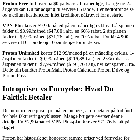
Proton Free
forbliver på $0 på tværs af månedlige, 1-årige og 2-
årige vilkår. Du får adgang til servere i 5 lande, 1 enhedforbindelse
og medium hastigheder. Intet kreditkort påkrævet for at starte.
VPN Plus
koster $9,99/måned på en månedlig cyklus. 1-årsplanen
falder til $3,99/måned ($47,88 i alt), en 60% rabat. 2-årsplanen
falder til $2,99/måned ($71,76 i alt), en 70% rabat. Du får 4.900+
servere i 110+ lande og 10 samtidige forbindelser.
Proton Unlimited
koster $12,99/måned på en månedlig cyklus. 1-
årsplanen falder til $9,99/måned ($119,88 i alt), en 23% rabat. 2-
årsplanen falder til $7,99/måned ($191,76 i alt), hvilket sparer 38%.
Dette trin bundter ProtonMail, Proton Calendar, Proton Drive og
Proton Pass.
Intropriser vs Fornyelse: Hvad Du
Faktisk Betaler
De annoncerede priser pr. måned antager, at du betaler på forhånd
for hele faktureringscyklussen. Mange brugere overser denne
detalje. En $2,99/måned VPN Plus-plan kræver $71,76 betalt på
dag et.
Proton har historisk set honoreret samme priser ved fornyelse for