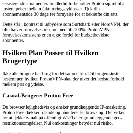
eksisterende abonnenter. Imidlertid forbeholder Proton sig ret til at
justere priser mellem faktureringscyklusser. Tjek din
abonnementside 30 dage før fornyelse for at bekræfte din sats.
Dette står i kontrast til udbydere som Surfshark eller NordVPN, der
ofte hæver fornyelsespriserne med 50-100%. ProtonVPNs
fornyelseskonsistens er en ægte fordel for budgetbevidste
abonnenter.
Hvilken Plan Passer til Hvilken
Brugertype
Ikke alle brugere har brug for det samme trin. Dit brugemønster
bestemmer, hvilken ProtonVPN-plan der giver det bedste forhold
mellem pris og ydelse.
Casual-Brugere: Proton Free
Du browser lejlighedsvis og ønsker grundlæggende IP-maskering.
Proton Free dækker 5 lande og håndterer let browsing. Det virker
for at tjekke e-mail på offentligt Wi-Fi eller grundlæggende geo-
restriktionsomgåelser. Nul omkostninger betyder nul risiko.