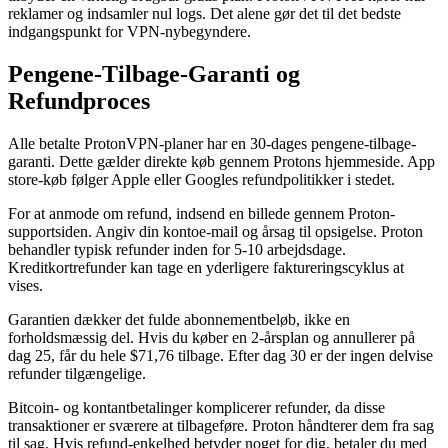
reklamer og indsamler nul logs. Det alene gør det til det bedste
indgangspunkt for VPN-nybegyndere.
Pengene-Tilbage-Garanti og
Refundproces
Alle betalte ProtonVPN-planer har en 30-dages pengene-tilbage-
garanti. Dette gælder direkte køb gennem Protons hjemmeside. App
store-køb følger Apple eller Googles refundpolitikker i stedet.
For at anmode om refund, indsend en billede gennem Proton-
supportsiden. Angiv din kontoe-mail og årsag til opsigelse. Proton
behandler typisk refunder inden for 5-10 arbejdsdage.
Kreditkortrefunder kan tage en yderligere faktureringscyklus at
vises.
Garantien dækker det fulde abonnementbeløb, ikke en
forholdsmæssig del. Hvis du køber en 2-årsplan og annullerer på
dag 25, får du hele $71,76 tilbage. Efter dag 30 er der ingen delvise
refunder tilgængelige.
Bitcoin- og kontantbetalinger komplicerer refunder, da disse
transaktioner er sværere at tilbageføre. Proton håndterer dem fra sag
til sag. Hvis refund-enkelhed betyder noget for dig, betaler du med