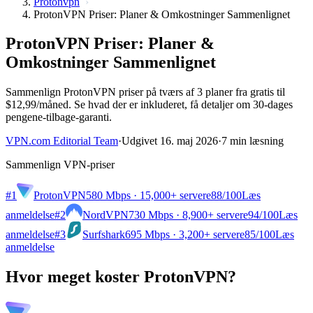
Protonvpn
ProtonVPN Priser: Planer & Omkostninger Sammenlignet
ProtonVPN Priser: Planer &
Omkostninger Sammenlignet
Sammenlign ProtonVPN priser på tværs af 3 planer fra gratis til
$12,99/måned. Se hvad der er inkluderet, få detaljer om 30-dages
pengene-tilbage-garanti.
VPN.com Editorial Team
·
Udgivet 16. maj 2026
·
7 min læsning
Sammenlign VPN-priser
#1
ProtonVPN
580 Mbps · 15,000+ servere
88
/100
Læs
anmeldelse
#2
NordVPN
730 Mbps · 8,900+ servere
94
/100
Læs
anmeldelse
#3
Surfshark
695 Mbps · 3,200+ servere
85
/100
Læs
anmeldelse
Hvor meget koster ProtonVPN?