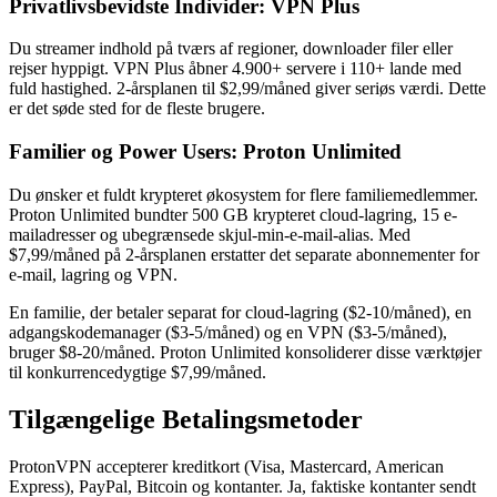
Privatlivsbevidste Individer: VPN Plus
Du streamer indhold på tværs af regioner, downloader filer eller
rejser hyppigt. VPN Plus åbner 4.900+ servere i 110+ lande med
fuld hastighed. 2-årsplanen til $2,99/måned giver seriøs værdi. Dette
er det søde sted for de fleste brugere.
Familier og Power Users: Proton Unlimited
Du ønsker et fuldt krypteret økosystem for flere familiemedlemmer.
Proton Unlimited bundter 500 GB krypteret cloud-lagring, 15 e-
mailadresser og ubegrænsede skjul-min-e-mail-alias. Med
$7,99/måned på 2-årsplanen erstatter det separate abonnementer for
e-mail, lagring og VPN.
En familie, der betaler separat for cloud-lagring ($2-10/måned), en
adgangskodemanager ($3-5/måned) og en VPN ($3-5/måned),
bruger $8-20/måned. Proton Unlimited konsoliderer disse værktøjer
til konkurrencedygtige $7,99/måned.
Tilgængelige Betalingsmetoder
ProtonVPN accepterer kreditkort (Visa, Mastercard, American
Express), PayPal, Bitcoin og kontanter. Ja, faktiske kontanter sendt