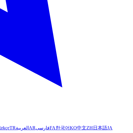
ürkçe
TR
العربية
AR
فارسی
FA
한국어
KO
中文
ZH
日本語
JA