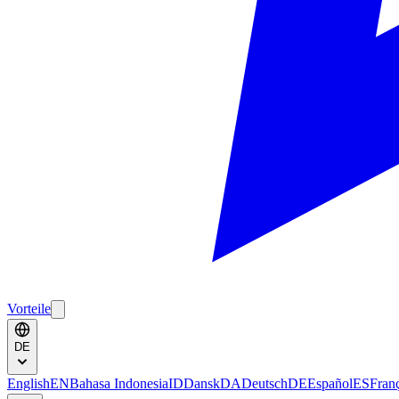
Vorteile
DE
English
EN
Bahasa Indonesia
ID
Dansk
DA
Deutsch
DE
Español
ES
Fran