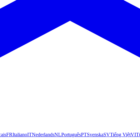
çais
FR
Italiano
IT
Nederlands
NL
Português
PT
Svenska
SV
Tiếng Việt
VI
T