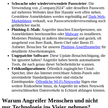
Schwache oder wiederverwendete Passwörter
: Die
Verwendung von „Company2024” oder desselben Passworts
auf mehreren Websites lässt Ihre Haustür weit offen stehen.
Gestohlene Anmeldedaten werden regelmäßig auf
Dark-Web-
Marktplätzen
verkauft, was Passwortwiederverwendung noch
gefährlicher macht.
Phishing-E-Mails
: Angreifer täuschen Einzelpersonen, um
Anmeldedaten bereitzustellen oder
Malware
zu installieren.
Modernes Phishing ist äußerst überzeugend und gezielt, oft
ausgehend von Ihrer Bank, Ihrem Chef oder Ihrem IT-
Anbieter. Besuchen Sie unseren
Phishing-Angriffsratgeber
für
detaillierte Abwehrstrategien.
Ungepatchte Software
: Diese Update-Benachrichtigung, die
Sie ignoriert haben? Angreifer haben bereits automatisierte
Tools, die nach genau dieser Sicherheitslücke scannen.
Fehlkonfigurationen
: Öffentlich zugänglicher Cloud-
Speicher, über das Internet erreichbare Admin-Panels oder
unveränderte Standardpasswörter sind einfache
Eintrittspunkte.
Öffentliche Wi-Fi-Netzwerke
fügen eine
weitere Risikoebene hinzu, da Angreifer im selben Netzwerk
unverschlüsselten Datenverkehr in Echtzeit abfangen können.
Warum Angreifer Menschen und nicht
nur Technologie ins Visier nehmen?