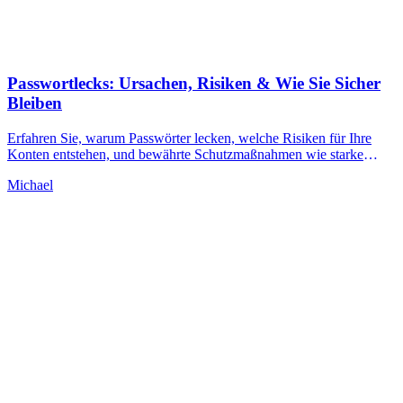
Passwortlecks: Ursachen, Risiken & Wie Sie Sicher
Bleiben
Erfahren Sie, warum Passwörter lecken, welche Risiken für Ihre
Konten entstehen, und bewährte Schutzmaßnahmen wie starke
eindeutige Passwörter und Zwei-Faktor-Authentifizierung, um sich
Michael
selbst zu schützen.