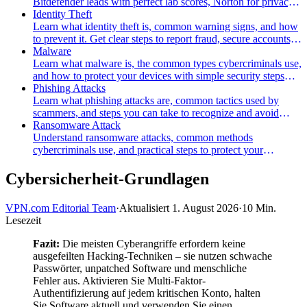
Bitdefender leads with perfect lab scores, Norton for privacy,
ESET for speed. Find your match.
Identity Theft
Learn what identity theft is, common warning signs, and how
to prevent it. Get clear steps to report fraud, secure accounts,
and recover quickly.
Malware
Learn what malware is, the common types cybercriminals use,
and how to protect your devices with simple security steps
and tools.
Phishing Attacks
Learn what phishing attacks are, common tactics used by
scammers, and steps you can take to recognize and avoid
these deceptive online threats.
Ransomware Attack
Understand ransomware attacks, common methods
cybercriminals use, and practical steps to protect your
systems, data, and network from being hijacked.
Cybersicherheit-Grundlagen
VPN.com Editorial Team
·
Aktualisiert 1. August 2026
·
10 Min.
Lesezeit
Fazit:
Die meisten Cyberangriffe erfordern keine
ausgefeilten Hacking-Techniken – sie nutzen schwache
Passwörter, unpatched Software und menschliche
Fehler aus. Aktivieren Sie Multi-Faktor-
Authentifizierung auf jedem kritischen Konto, halten
Sie Software aktuell und verwenden Sie einen