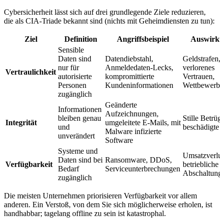
Cybersicherheit lässt sich auf drei grundlegende Ziele reduzieren,
die als CIA-Triade bekannt sind (nichts mit Geheimdiensten zu tun):
Ziel
Definition
Angriffsbeispiel
Auswirk
Sensible
Daten sind
Datendiebstahl,
Geldstrafen
nur für
Anmeldedaten-Lecks,
verlorenes
Vertraulichkeit
autorisierte
kompromittierte
Vertrauen,
Personen
Kundeninformationen
Wettbewerb
zugänglich
Geänderte
Informationen
Aufzeichnungen,
bleiben genau
Stille Betrü
Integrität
umgeleitete E-Mails, mit
und
beschädigte
Malware infizierte
unverändert
Software
Systeme und
Umsatzverlu
Daten sind bei
Ransomware, DDoS,
Verfügbarkeit
betriebliche
Bedarf
Serviceunterbrechungen
Abschaltun
zugänglich
Die meisten Unternehmen priorisieren Verfügbarkeit vor allem
anderen. Ein Verstoß, von dem Sie sich möglicherweise erholen, ist
handhabbar; tagelang offline zu sein ist katastrophal.