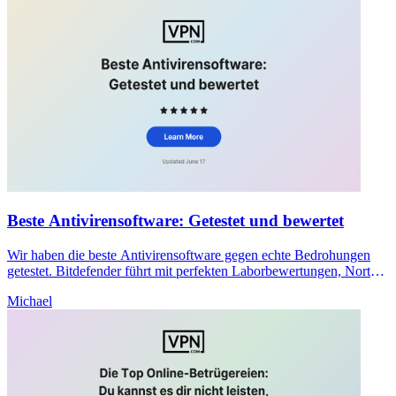
Beste Antivirensoftware: Getestet und bewertet
Wir haben die beste Antivirensoftware gegen echte Bedrohungen
getestet. Bitdefender führt mit perfekten Laborbewertungen, Norton
für Datenschutz, ESET für Geschwindigkeit. Finden Sie Ihren
Michael
Match.