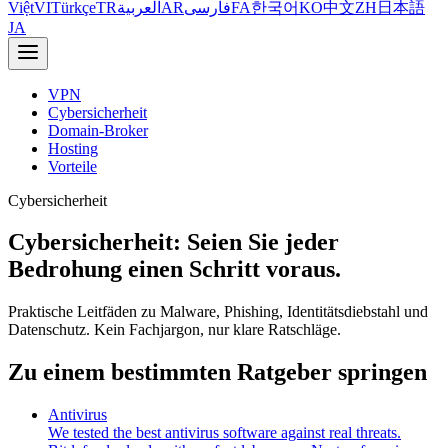
Việt
VI
Türkçe
TR
العربية
AR
فارسی
FA
한국어
KO
中文
ZH
日本語
JA
VPN
Cybersicherheit
Domain-Broker
Hosting
Vorteile
Cybersicherheit
Cybersicherheit: Seien Sie jeder
Bedrohung einen Schritt voraus.
Praktische Leitfäden zu Malware, Phishing, Identitätsdiebstahl und
Datenschutz. Kein Fachjargon, nur klare Ratschläge.
Zu einem bestimmten Ratgeber springen
Antivirus
We tested the best antivirus software against real threats.