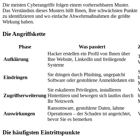
Die meisten Cyberangriffe folgen einem vorhersehbaren Muster.
Das Verständnis dieses Musters hilft Ihnen, Ihre schwächsten Punkte
zu identifizieren und wo einfache Abwehrmaßnahmen die größte
Wirkung haben.
Die Angriffskette
Phase
Was passiert
Hacker erstellen ein Profil von Ihnen über
T
Aufklärung
Ihre Website, LinkedIn und freiliegende
Systeme
Sie dringen durch Phishing, ungepatcht
Eindringen
b
Software oder gestohlene Anmeldedaten ein
Sie eskalieren Privilegien, installieren
Zugriffserweiterung
Hintertüren und bewegen sich lautlos durch
b
Ihr Netzwerk
Ransomware, gestohlene Daten, lahme
Auswirkungen
Operationen – der Schaden ist angerichtet,
V
bevor Sie es bemerken
Die häufigsten Eintrittspunkte