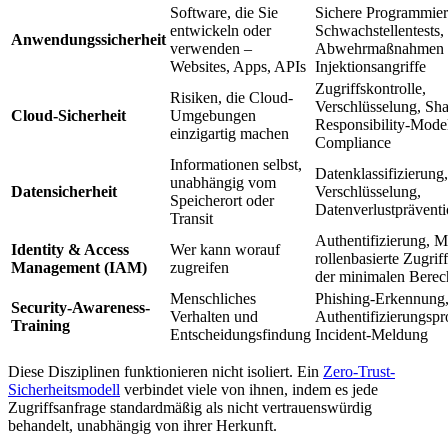
Software, die Sie
Sichere Programmier
entwickeln oder
Schwachstellentests,
Anwendungssicherheit
verwenden –
Abwehrmaßnahmen 
Websites, Apps, APIs
Injektionsangriffe
Zugriffskontrolle,
Risiken, die Cloud-
Verschlüsselung, Sha
Cloud-Sicherheit
Umgebungen
Responsibility-Model
einzigartig machen
Compliance
Informationen selbst,
Datenklassifizierung,
unabhängig vom
Datensicherheit
Verschlüsselung,
Speicherort oder
Datenverlustprävent
Transit
Authentifizierung, 
Identity & Access
Wer kann worauf
rollenbasierte Zugriff
Management (IAM)
zugreifen
der minimalen Berec
Menschliches
Phishing-Erkennung
Security-Awareness-
Verhalten und
Authentifizierungspr
Training
Entscheidungsfindung
Incident-Meldung
Diese Disziplinen funktionieren nicht isoliert. Ein
Zero-Trust-
Sicherheitsmodell
verbindet viele von ihnen, indem es jede
Zugriffsanfrage standardmäßig als nicht vertrauenswürdig
behandelt, unabhängig von ihrer Herkunft.