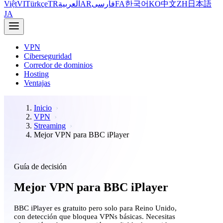
Việt
VI
Türkçe
TR
العربية
AR
فارسی
FA
한국어
KO
中文
ZH
日本語
JA
VPN
Ciberseguridad
Corredor de dominios
Hosting
Ventajas
Inicio
VPN
Streaming
Mejor VPN para BBC iPlayer
Guía de decisión
Mejor VPN para BBC iPlayer
BBC iPlayer es gratuito pero solo para Reino Unido,
con detección que bloquea VPNs básicas. Necesitas