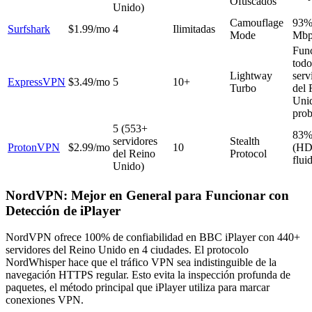
Ofuscados
Unido)
Camouflage
93%
Surfshark
$1.99/mo
4
Ilimitadas
Mode
Mbp
Fun
todo
Lightway
serv
ExpressVPN
$3.49/mo
5
10+
Turbo
del 
Uni
pro
5 (553+
83
servidores
Stealth
ProtonVPN
$2.99/mo
10
(HD
del Reino
Protocol
flui
Unido)
NordVPN: Mejor en General para Funcionar con
Detección de iPlayer
NordVPN ofrece 100% de confiabilidad en BBC iPlayer con 440+
servidores del Reino Unido en 4 ciudades. El protocolo
NordWhisper hace que el tráfico VPN sea indistinguible de la
navegación HTTPS regular. Esto evita la inspección profunda de
paquetes, el método principal que iPlayer utiliza para marcar
conexiones VPN.