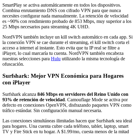
SmartPlay se activa automáticamente en todos los dispositivos.
Combina enrutamiento DNS con cifrado VPN para que nunca
necesites configurar nada manualmente. La retención de velocidad
es ~90% con rendimiento probado de 853 Mbps, muy superior a los
25 Mbps necesarios para streaming 4K UHD.
NordVPN también incluye un kill switch automático en cada app. Si
la conexión VPN se cae durante el streaming, el kill switch corta el
acceso a internet al instante. Esto evita que tu IP real se filtre a
iPlayer, lo cual marcaría tu cuenta. NordVPN también encabeza
nuestras selecciones para
Hulu
utilizando la misma tecnología de
ofuscación.
Surfshark: Mejor VPN Económica para Hogares
con iPlayer
Surfshark alcanza
846 Mbps en servidores del Reino Unido con
93% de retención de velocidad
. Camouflage Mode se activa por
defecto en conexiones OpenVPN, disfrazando paquetes VPN como
tráfico estándar. Sin configuración manual necesaria.
Las conexiones simultáneas ilimitadas hacen que Surfshark sea ideal
para hogares. Una cuenta cubre cada teléfono, tablet, laptop, smart
TV y Fire Stick en tu hogar. A $1.99/mo, cuesta menos de la mitad