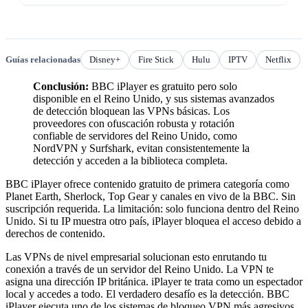
Guías relacionadas
Disney+
Fire Stick
Hulu
IPTV
Netflix
Conclusión:
BBC iPlayer es gratuito pero solo
disponible en el Reino Unido, y sus sistemas avanzados
de detección bloquean las VPNs básicas. Los
proveedores con ofuscación robusta y rotación
confiable de servidores del Reino Unido, como
NordVPN y Surfshark, evitan consistentemente la
detección y acceden a la biblioteca completa.
BBC iPlayer ofrece contenido gratuito de primera categoría como
Planet Earth, Sherlock, Top Gear y canales en vivo de la BBC. Sin
suscripción requerida. La limitación: solo funciona dentro del Reino
Unido. Si tu IP muestra otro país, iPlayer bloquea el acceso debido a
derechos de contenido.
Las VPNs de nivel empresarial solucionan esto enrutando tu
conexión a través de un servidor del Reino Unido. La VPN te
asigna una dirección IP británica. iPlayer te trata como un espectador
local y accedes a todo. El verdadero desafío es la detección. BBC
iPlayer ejecuta uno de los sistemas de bloqueo VPN más agresivos