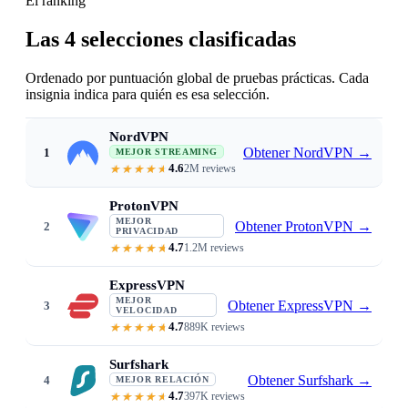
El ranking
Las 4 selecciones clasificadas
Ordenado por puntuación global de pruebas prácticas. Cada
insignia indica para quién es esa selección.
NordVPN
Obtener NordVPN
→
1
MEJOR STREAMING
4.6
2M reviews
Reliable UK server rotation · strong
ProtonVPN
MEJOR
Obtener ProtonVPN
→
2
PRIVACIDAD
4.7
1.2M reviews
Swiss no-logs · reliable UK access ·
ExpressVPN
MEJOR
Obtener ExpressVPN
→
3
VELOCIDAD
4.7
889K reviews
Buffer-free iPlayer · Lightway · 
Surfshark
Obtener Surfshark
→
4
MEJOR RELACIÓN
4.7
397K reviews
From $1.99/mo · unlimited devic