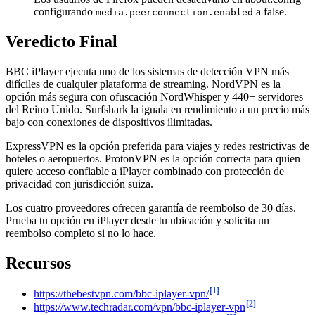
configurando
a false.
media.peerconnection.enabled
Veredicto Final
BBC iPlayer ejecuta uno de los sistemas de detección VPN más
difíciles de cualquier plataforma de streaming. NordVPN es la
opción más segura con ofuscación NordWhisper y 440+ servidores
del Reino Unido. Surfshark la iguala en rendimiento a un precio más
bajo con conexiones de dispositivos ilimitadas.
ExpressVPN es la opción preferida para viajes y redes restrictivas de
hoteles o aeropuertos. ProtonVPN es la opción correcta para quien
quiere acceso confiable a iPlayer combinado con protección de
privacidad con jurisdicción suiza.
Los cuatro proveedores ofrecen garantía de reembolso de 30 días.
Prueba tu opción en iPlayer desde tu ubicación y solicita un
reembolso completo si no lo hace.
Recursos
[1]
https://thebestvpn.com/bbc-iplayer-vpn/
[2]
https://www.techradar.com/vpn/bbc-iplayer-vpn