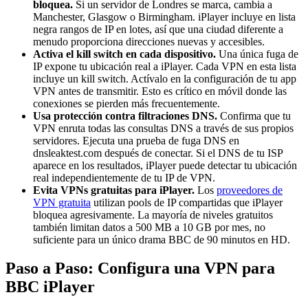
bloquea.
Si un servidor de Londres se marca, cambia a
Manchester, Glasgow o Birmingham. iPlayer incluye en lista
negra rangos de IP en lotes, así que una ciudad diferente a
menudo proporciona direcciones nuevas y accesibles.
Activa el kill switch en cada dispositivo.
Una única fuga de
IP expone tu ubicación real a iPlayer. Cada VPN en esta lista
incluye un kill switch. Actívalo en la configuración de tu app
VPN antes de transmitir. Esto es crítico en móvil donde las
conexiones se pierden más frecuentemente.
Usa protección contra filtraciones DNS.
Confirma que tu
VPN enruta todas las consultas DNS a través de sus propios
servidores. Ejecuta una prueba de fuga DNS en
dnsleaktest.com después de conectar. Si el DNS de tu ISP
aparece en los resultados, iPlayer puede detectar tu ubicación
real independientemente de tu IP de VPN.
Evita VPNs gratuitas para iPlayer.
Los
proveedores de
VPN gratuita
utilizan pools de IP compartidas que iPlayer
bloquea agresivamente. La mayoría de niveles gratuitos
también limitan datos a 500 MB a 10 GB por mes, no
suficiente para un único drama BBC de 90 minutos en HD.
Paso a Paso: Configura una VPN para
BBC iPlayer