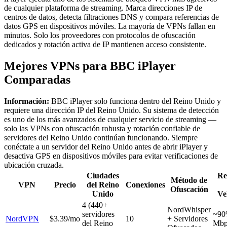
de cualquier plataforma de streaming. Marca direcciones IP de
centros de datos, detecta filtraciones DNS y compara referencias de
datos GPS en dispositivos móviles. La mayoría de VPNs fallan en
minutos. Solo los proveedores con protocolos de ofuscación
dedicados y rotación activa de IP mantienen acceso consistente.
Mejores VPNs para BBC iPlayer
Comparadas
Información:
BBC iPlayer solo funciona dentro del Reino Unido y
requiere una dirección IP del Reino Unido. Su sistema de detección
es uno de los más avanzados de cualquier servicio de streaming —
solo las VPNs con ofuscación robusta y rotación confiable de
servidores del Reino Unido continúan funcionando. Siempre
conéctate a un servidor del Reino Unido antes de abrir iPlayer y
desactiva GPS en dispositivos móviles para evitar verificaciones de
ubicación cruzada.
Ciudades
Re
Método de
VPN
Precio
del Reino
Conexiones
Ofuscación
Unido
Ve
4 (440+
NordWhisper
servidores
~90
NordVPN
$3.39/mo
10
+ Servidores
del Reino
Mbp