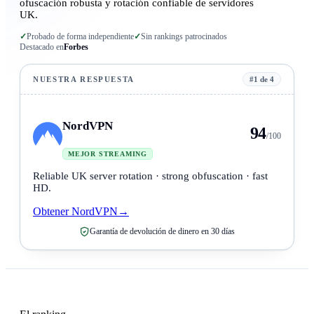
ofuscación robusta y rotación confiable de servidores
UK.
✓
Probado de forma independiente
✓
Sin rankings patrocinados
Destacado en
Forbes
NUESTRA RESPUESTA
#1 de 4
NordVPN
94
/100
MEJOR STREAMING
Reliable UK server rotation · strong obfuscation · fast
HD.
Obtener NordVPN
→
Garantía de devolución de dinero en 30 días