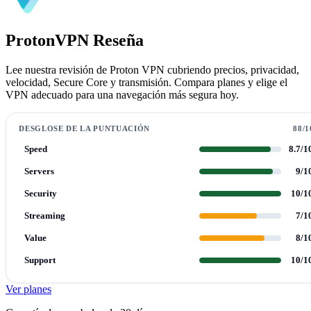
ProtonVPN Reseña
Lee nuestra revisión de Proton VPN cubriendo precios, privacidad,
velocidad, Secure Core y transmisión. Compara planes y elige el
VPN adecuado para una navegación más segura hoy.
DESGLOSE DE LA PUNTUACIÓN
88/1
Speed
8.7/1
Servers
9/1
Security
10/1
Streaming
7/1
Value
8/1
Support
10/1
Ver planes