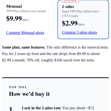
70% OFF
Mensual
2-años
VPN Plus, billed every month
Same VPN Plus, billed once
$9.99
(~$72 total)
/mes
$2.99
/mes
Comprar 2-años ahora
Comprar Mensual ahora
Same plan, same features.
The only difference is the renewal term.
Pay for 2 years up front and the rate drops from $9.99 to about
$2.99 a month: 70% off, roughly $168 saved over the term.
OUR TAKE
How we’d buy it
Lock in the 2-años rate.
You pay about ~$72