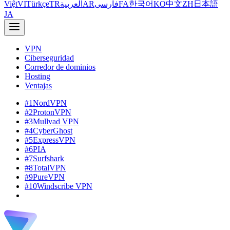
Việt
VI
Türkçe
TR
العربية
AR
فارسی
FA
한국어
KO
中文
ZH
日本語
JA
VPN
Ciberseguridad
Corredor de dominios
Hosting
Ventajas
#1
NordVPN
#2
ProtonVPN
#3
Mullvad VPN
#4
CyberGhost
#5
ExpressVPN
#6
PIA
#7
Surfshark
#8
TotalVPN
#9
PureVPN
#10
Windscribe VPN