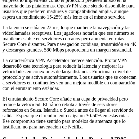
empresa lo implementa como el protocolo predeterminado en la
mayoría de las plataformas. OpenVPN sigue siendo disponible para
usuarios que prefieren madurez y compatibilidad amplia, aunque
espera un rendimiento 15-25% más lento en el mismo servidor.
La latencia se sitúa en 22 ms, lo que mantiene la navegación y las
videollamadas receptivas. Los jugadores notarán que ese número se
mantiene estable en servidores cercanos pero aumenta en rutas
Secure Core distantes. Para navegación cotidiana, transmisión en 4K
y descargas grandes, 580 Mbps proporciona un margen sustancial.
La característica VPN Accelerator merece atención. ProtonVPN
desarrolló esta tecnología para reducir la latencia y mejorar las
velocidades en conexiones de larga distancia. Funciona a nivel de
protocolo y se activa automáticamente. Los usuarios que se conectan
a servidores en continentes ven una mejora medible en comparación
con el enrutamiento estándar.
El enrutamiento Secure Core añade una capa de privacidad pero
reduce la velocidad. El tráfico rebota a través de servidores
reforzados en Suiza, Islandia o Suecia antes de llegar al servidor de
salida. Espera que el rendimiento caiga un 30-50% en estas rutas.
Ese compromiso tiene sentido para modelos de amenaza que lo
justifican, no para navegación de Netflix.