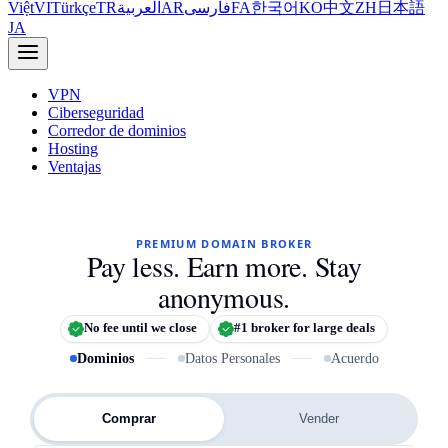
Việt
VI
Türkçe
TR
العربية
AR
فارسی
FA
한국어
KO
中文
ZH
日本語
JA
VPN
Ciberseguridad
Corredor de dominios
Hosting
Ventajas
PREMIUM DOMAIN BROKER
Pay less. Earn more. Stay
anonymous.
No fee until we close
#1 broker for large deals
Dominios
Datos Personales
Acuerdo
Los dominios con los que necesitas ayud
Comprar
Vender