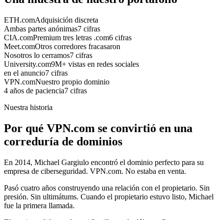
ETH.com
Adquisición discreta
Ambas partes anónimas
7 cifras
CIA.com
Premium tres letras .com
6 cifras
Meet.com
Otros corredores fracasaron
Nosotros lo cerramos
7 cifras
University.com
9M+ vistas en redes sociales
en el anuncio
7 cifras
VPN.com
Nuestro propio dominio
4 años de paciencia
7 cifras
Nuestra historia
Por qué VPN.com se convirtió en una
correduría de dominios
En 2014, Michael Gargiulo encontró el dominio perfecto para su
empresa de ciberseguridad. VPN.com. No estaba en venta.
Pasó cuatro años construyendo una relación con el propietario. Sin
presión. Sin ultimátums. Cuando el propietario estuvo listo, Michael
fue la primera llamada.