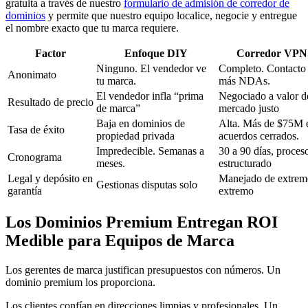
gratuita a través de nuestro
formulario de admisión de corredor de
dominios
y permite que nuestro equipo localice, negocie y entregue
el nombre exacto que tu marca requiere.
Factor
Enfoque DIY
Corredor VPN
Ninguno. El vendedor ve
Completo. Contacto
Anonimato
tu marca.
más NDAs.
El vendedor infla “prima
Negociado a valor d
Resultado de precio
de marca”
mercado justo
Baja en dominios de
Alta. Más de $75M 
Tasa de éxito
propiedad privada
acuerdos cerrados.
Impredecible. Semanas a
30 a 90 días, proces
Cronograma
meses.
estructurado
Legal y depósito en
Manejado de extrem
Gestionas disputas solo
garantía
extremo
Los Dominios Premium Entregan ROI
Medible para Equipos de Marca
Los gerentes de marca justifican presupuestos con números. Un
dominio premium los proporciona.
Los clientes confían en direcciones limpias y profesionales. Un