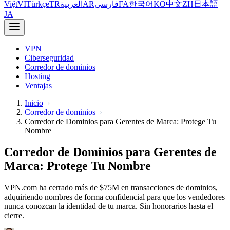
Việt
VI
Türkçe
TR
العربية
AR
فارسی
FA
한국어
KO
中文
ZH
日本語
JA
VPN
Ciberseguridad
Corredor de dominios
Hosting
Ventajas
Inicio
Corredor de dominios
Corredor de Dominios para Gerentes de Marca: Protege Tu
Nombre
Corredor de Dominios para Gerentes de
Marca: Protege Tu Nombre
VPN.com ha cerrado más de $75M en transacciones de dominios,
adquiriendo nombres de forma confidencial para que los vendedores
nunca conozcan la identidad de tu marca. Sin honorarios hasta el
cierre.