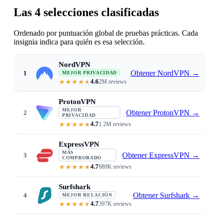
Las 4 selecciones clasificadas
Ordenado por puntuación global de pruebas prácticas. Cada
insignia indica para quién es esa selección.
NordVPN
Obtener NordVPN
→
1
MEJOR PRIVACIDAD
4.6
2M reviews
Independently audited no-logs · RAM
ProtonVPN
MEJOR
Obtener ProtonVPN
→
2
PRIVACIDAD
4.7
1.2M reviews
Swiss jurisdiction · open-source +
ExpressVPN
MÁS
Obtener ExpressVPN
→
3
COMPROBADO
4.7
889K reviews
Audited no-logs · TrustedServer R
Surfshark
Obtener Surfshark
→
4
MEJOR RELACIÓN
4.7
397K reviews
Audited no-logs · RAM-only · unl