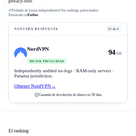
privacy-first.
✓
Probado de forma independiente
✓
Sin rankings patrocinados
Destacado en
Forbes
NUESTRA RESPUESTA
#1 de 4
NordVPN
94
/100
MEJOR PRIVACIDAD
Independently audited no-logs · RAM-only servers ·
Panama jurisdiction.
Obtener NordVPN
→
Garantía de devolución de dinero en 30 días
El ranking