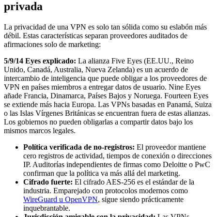
privada
La privacidad de una VPN es solo tan sólida como su eslabón más
débil. Estas características separan proveedores auditados de
afirmaciones solo de marketing:
5/9/14 Eyes explicado:
La alianza Five Eyes (EE.UU., Reino
Unido, Canadá, Australia, Nueva Zelanda) es un acuerdo de
intercambio de inteligencia que puede obligar a los proveedores de
VPN en países miembros a entregar datos de usuario. Nine Eyes
añade Francia, Dinamarca, Países Bajos y Noruega. Fourteen Eyes
se extiende más hacia Europa. Las VPNs basadas en Panamá, Suiza
o las Islas Vírgenes Británicas se encuentran fuera de estas alianzas.
Los gobiernos no pueden obligarlas a compartir datos bajo los
mismos marcos legales.
Política verificada de no-registros:
El proveedor mantiene
cero registros de actividad, tiempos de conexión o direcciones
IP. Auditorías independientes de firmas como Deloitte o PwC
confirman que la política va más allá del marketing.
Cifrado fuerte:
El cifrado AES-256 es el estándar de la
industria. Emparejado con protocolos modernos como
WireGuard u OpenVPN
, sigue siendo prácticamente
inquebrantable.
Jurisdicción amigable con la privacidad:
Las VPNs