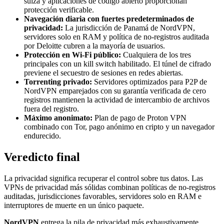
suiza y aplicaciones de código abierto proporcionan
protección verificable.
Navegación diaria con fuertes predeterminados de
privacidad:
La jurisdicción de Panamá de NordVPN,
servidores solo en RAM y política de no-registros auditada
por Deloitte cubren a la mayoría de usuarios.
Protección en Wi-Fi público:
Cualquiera de los tres
principales con un kill switch habilitado. El túnel de cifrado
previene el secuestro de sesiones en redes abiertas.
Torrenting privado:
Servidores optimizados para P2P de
NordVPN emparejados con su garantía verificada de cero
registros mantienen la actividad de intercambio de archivos
fuera del registro.
Máximo anonimato:
Plan de pago de Proton VPN
combinado con Tor, pago anónimo en cripto y un navegador
endurecido.
Veredicto final
La privacidad significa recuperar el control sobre tus datos. Las
VPNs de privacidad más sólidas combinan políticas de no-registros
auditadas, jurisdicciones favorables, servidores solo en RAM e
interruptores de muerte en un único paquete.
NordVPN
entrega la pila de privacidad más exhaustivamente