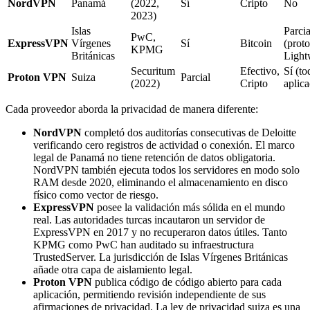
NordVPN
Panamá
(2022,
Sí
Cripto
No
2023)
Islas
Parcia
PwC,
ExpressVPN
Vírgenes
Sí
Bitcoin
(prot
KPMG
Británicas
Light
Securitum
Efectivo,
Sí (to
Proton VPN
Suiza
Parcial
(2022)
Cripto
aplica
Cada proveedor aborda la privacidad de manera diferente:
NordVPN
completó dos auditorías consecutivas de Deloitte
verificando cero registros de actividad o conexión. El marco
legal de Panamá no tiene retención de datos obligatoria.
NordVPN también ejecuta todos los servidores en modo solo
RAM desde 2020, eliminando el almacenamiento en disco
físico como vector de riesgo.
ExpressVPN
posee la validación más sólida en el mundo
real. Las autoridades turcas incautaron un servidor de
ExpressVPN en 2017 y no recuperaron datos útiles. Tanto
KPMG como PwC han auditado su infraestructura
TrustedServer. La jurisdicción de Islas Vírgenes Británicas
añade otra capa de aislamiento legal.
Proton VPN
publica código de código abierto para cada
aplicación, permitiendo revisión independiente de sus
afirmaciones de privacidad. La ley de privacidad suiza es una