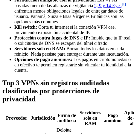
[1]
basadas fuera de las alianzas de vigilancia
5, 9 y 14 Eyes
enfrentan menos obligaciones legales de entregar datos de
usuario. Panamá, Suiza e Islas Vírgenes Británicas son las
opciones más comunes.
Kill switch:
Corta tu internet si la conexión VPN cae,
previniendo exposición accidental de IP.
Protección contra fugas de DNS e IP:
Impide que tu IP real
o solicitudes de DNS se escapen del túnel cifrado.
Servidores solo en RAM:
Borran todos los datos en cada
reinicio. Nada persiste para entregar durante una incautación.
Opciones de pago anónimas:
Los pagos en criptomonedas o
en efectivo te permiten registrarte sin vincular tu identidad a la
cuenta.
Top 3 VPNs sin registros auditadas
clasificadas por protecciones de
privacidad
Servidores
Apli
Firma de
Pago
Proveedor
Jurisdicción
solo en
de 
auditoría
anónimo
RAM
ab
Deloitte