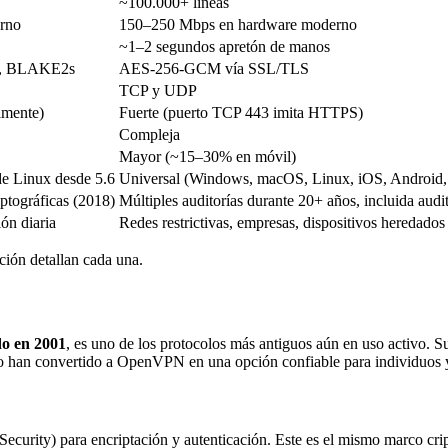
~100.000+ líneas
rno
150–250 Mbps en hardware moderno
~1–2 segundos apretón de manos
9, BLAKE2s
AES-256-GCM vía SSL/TLS
TCP y UDP
lmente)
Fuerte (puerto TCP 443 imita HTTPS)
Compleja
Mayor (~15–30% en móvil)
de Linux desde 5.6
Universal (Windows, macOS, Linux, iOS, Android, 
iptográficas (2018)
Múltiples auditorías durante 20+ años, incluida aud
ón diaria
Redes restrictivas, empresas, dispositivos heredados
ación detallan cada una.
o en 2001
, es uno de los protocolos más antiguos aún en uso activo. S
io han convertido a OpenVPN en una opción confiable para individuos y
ecurity) para encriptación y autenticación. Este es el mismo marco cri