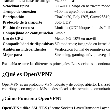
Tamaño de la base de código
~4.000 líneas
Velocidad típica
300–400+ Mbps en hardware mode
Tiempo de conexión
~100 ms apretón de manos
Encriptación
ChaCha20, Poly1305, Curve2551
Protocolo de transporte
Solo UDP
Elusión de censura
Limitada (UDP bloqueado más fáci
Complejidad de configuración
Simple
Uso de CPU
Menor (~5–10% en móvil)
Compatibilidad de dispositivos
SO modernos; integrado en kernel 
Auditorías independientes
Verificación formal de primitivas cr
Mejor para
Streaming, gaming, móvil, navegaci
Esta tabla resume las diferencias principales. Las secciones a continu
¿Qué es OpenVPN?
OpenVPN es un protocolo VPN robusto y de código abierto.
Lanzad
contribuya con mejoras. Más de dos décadas de escrutinio comunitar
¿Cómo Funciona OpenVPN?
OpenVPN utiliza SSL/TLS
(Secure Sockets Layer/Transport Layer S