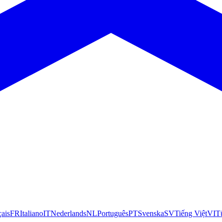
çais
FR
Italiano
IT
Nederlands
NL
Português
PT
Svenska
SV
Tiếng Việt
VI
T