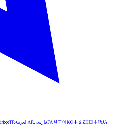
ürkçe
TR
العربية
AR
فارسی
FA
한국어
KO
中文
ZH
日本語
JA