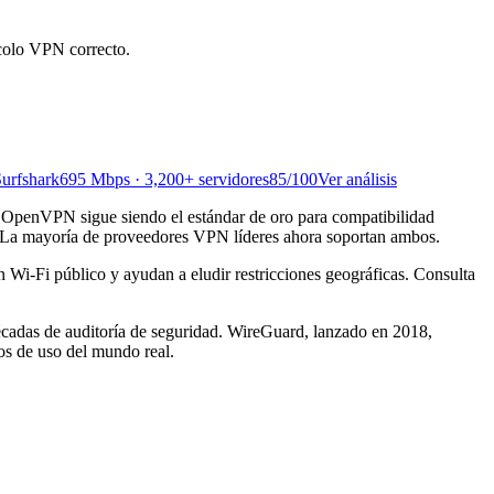
colo VPN correcto.
urfshark
695 Mbps · 3,200+ servidores
85
/100
Ver análisis
a. OpenVPN sigue siendo el estándar de oro para compatibilidad
N. La mayoría de proveedores VPN líderes ahora soportan ambos.
 Wi-Fi público y ayudan a eludir restricciones geográficas. Consulta
das de auditoría de seguridad. WireGuard, lanzado en 2018,
os de uso del mundo real.