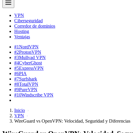
VPN
Ciberseguridad
Corredor de dominios
Hosting
Ventajas
#1
NordVPN
#2
ProtonVPN
#3
Mullvad VPN
#4
CyberGhost
#5
ExpressVPN
#6
PIA
#7
Surfshark
#8
TotalVPN
#9
PureVPN
#10
Windscribe VPN
Inicio
VPN
WireGuard vs OpenVPN: Velocidad, Seguridad y Diferencias