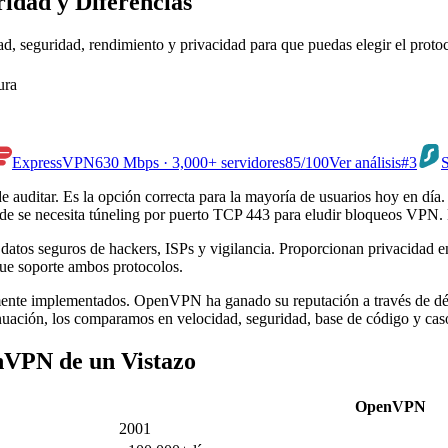
idad y Diferencias
seguridad, rendimiento y privacidad para que puedas elegir el proto
ura
ExpressVPN
630 Mbps · 3,000+ servidores
85
/100
Ver análisis
#3
S
e auditar. Es la opción correcta para la mayoría de usuarios hoy en dí
 donde se necesita túneling por puerto TCP 443 para eludir bloqueos VP
atos seguros de hackers, ISPs y vigilancia. Proporcionan privacidad en
ue soporte ambos protocolos.
e implementados. OpenVPN ha ganado su reputación a través de déca
nuación, los comparamos en velocidad, seguridad, base de código y cas
VPN de un Vistazo
OpenVPN
2001