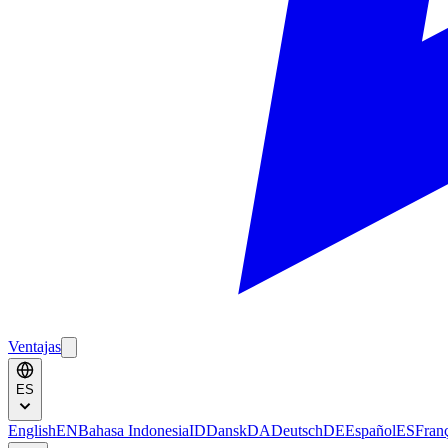
Ventajas
ES
English
EN
Bahasa Indonesia
ID
Dansk
DA
Deutsch
DE
Español
ES
Fran