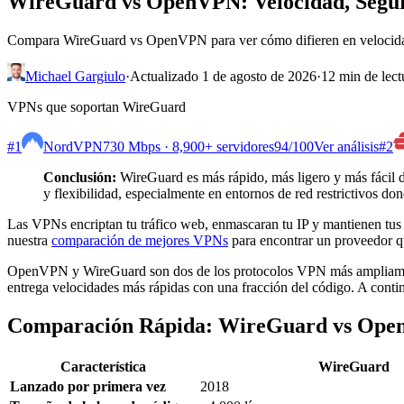
WireGuard vs OpenVPN: Velocidad, Segur
Compara WireGuard vs OpenVPN para ver cómo difieren en velocidad, 
Michael Gargiulo
·
Actualizado 1 de agosto de 2026
·
12 min de lect
VPNs que soportan WireGuard
#1
NordVPN
730 Mbps · 8,900+ servidores
94
/100
Ver análisis
#2
Conclusión:
WireGuard es más rápido, más ligero y más fácil d
y flexibilidad, especialmente en entornos de red restrictivos
Las VPNs encriptan tu tráfico web, enmascaran tu IP y mantienen tus d
nuestra
comparación de mejores VPNs
para encontrar un proveedor q
OpenVPN y WireGuard son dos de los protocolos VPN más ampliament
entrega velocidades más rápidas con una fracción del código. A conti
Comparación Rápida: WireGuard vs Open
Característica
WireGuard
Lanzado por primera vez
2018