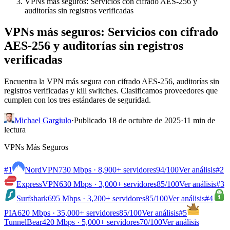
VPNs más seguros: Servicios con cifrado AES-256 y
auditorías sin registros verificadas
VPNs más seguros: Servicios con cifrado
AES-256 y auditorías sin registros
verificadas
Encuentra la VPN más segura con cifrado AES-256, auditorías sin
registros verificadas y kill switches. Clasificamos proveedores que
cumplen con los tres estándares de seguridad.
Michael Gargiulo
·
Publicado 18 de octubre de 2025
·
11 min de
lectura
VPNs Más Seguros
#1
NordVPN
730 Mbps · 8,900+ servidores
94
/100
Ver análisis
#2
ExpressVPN
630 Mbps · 3,000+ servidores
85
/100
Ver análisis
#3
Surfshark
695 Mbps · 3,200+ servidores
85
/100
Ver análisis
#4
PIA
620 Mbps · 35,000+ servidores
85
/100
Ver análisis
#5
TunnelBear
420 Mbps · 5,000+ servidores
70
/100
Ver análisis