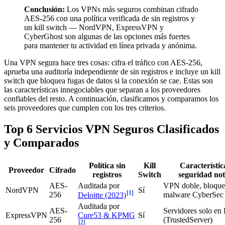
Conclusión:
Los VPNs más seguros combinan cifrado
AES-256 con una política verificada de sin registros y
un kill switch — NordVPN, ExpressVPN y
CyberGhost son algunas de las opciones más fuertes
para mantener tu actividad en línea privada y anónima.
Una VPN segura hace tres cosas: cifra el tráfico con AES-256,
aprueba una auditoría independiente de sin registros e incluye un kill
switch que bloquea fugas de datos si la conexión se cae. Estas son
las características innegociables que separan a los proveedores
confiables del resto. A continuación, clasificamos y comparamos los
seis proveedores que cumplen con los tres criterios.
Top 6 Servicios VPN Seguros Clasificados
y Comparados
Política sin
Kill
Característic
Proveedor
Cifrado
registros
Switch
seguridad not
AES-
Auditada por
VPN doble, bloque
NordVPN
Sí
[1]
256
malware CyberSec
Deloitte (2023)
Auditada por
AES-
Servidores solo e
ExpressVPN
Cure53 & KPMG
Sí
256
(TrustedServer)
[2]