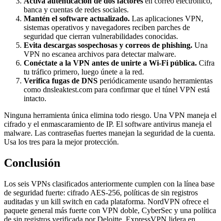
Activa autenticación de dos factores
en correo electrónico,
banca y cuentas de redes sociales.
Mantén el software actualizado.
Las aplicaciones VPN,
sistemas operativos y navegadores reciben parches de
seguridad que cierran vulnerabilidades conocidas.
Evita descargas sospechosas y correos de phishing.
Una
VPN no escanea archivos para detectar malware.
Conéctate a la VPN antes de unirte a Wi-Fi pública.
Cifra
tu tráfico primero, luego únete a la red.
Verifica fugas de DNS
periódicamente usando herramientas
como dnsleaktest.com para confirmar que el túnel VPN está
intacto.
Ninguna herramienta única elimina todo riesgo. Una VPN maneja el
cifrado y el enmascaramiento de IP. El software antivirus maneja el
malware. Las contraseñas fuertes manejan la seguridad de la cuenta.
Usa los tres para la mejor protección.
Conclusión
Los seis VPNs clasificados anteriormente cumplen con la línea base
de seguridad fuerte: cifrado AES-256, políticas de sin registros
auditadas y un kill switch en cada plataforma. NordVPN ofrece el
paquete general más fuerte con VPN doble, CyberSec y una política
de sin registros verificada por Deloitte. ExpressVPN lidera en