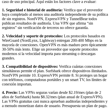
caso de uso principal. Aquí están los factores clave a evaluar:
1. Seguridad e historial de auditoría:
Verifica que el proveedor
haya completado al menos una auditoría independiente de su política
de sin registros. NordVPN, ExpressVPN y TunnelBear todos
publican resultados de auditoría. Una VPN que afirma “sin
registros” sin verificación de terceros no ofrece garantía.
2. Velocidad y soporte de protocolos:
Los protocolos basados en
WireGuard (NordLynx, Lightway) entregan 200-400 Mbps en la
mayoría de conexiones. OpenVPN es más maduro pero típicamente
30-50% más lento. Elige un proveedor que soporte protocolos
modernos si la velocidad importa para streaming o descargas
grandes.
3. Compatibilidad de dispositivos:
Verifica cuántas conexiones
simultáneas permite el plan. Surfshark ofrece dispositivos ilimitados.
NordVPN permite 10. ExpressVPN permite 8. Si proteges un hogar
con teléfonos, computadoras portátiles y un smart TV, los límites de
conexión importan.
4. Precio:
Las VPNs seguras varían desde $2.19/mes (plan de 2
años de Surfshark) hasta $8.32/mes (plan anual de ExpressVPN).
Las VPNs gratuitas casi nunca aprueban auditorías independientes y
a menudo monetizan datos de usuario. Presupuesta un plan de pago.