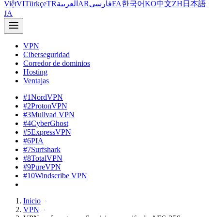
Việt
VI
Türkçe
TR
العربية
AR
فارسی
FA
한국어
KO
中文
ZH
日本語
JA
VPN
Ciberseguridad
Corredor de dominios
Hosting
Ventajas
#1
NordVPN
#2
ProtonVPN
#3
Mullvad VPN
#4
CyberGhost
#5
ExpressVPN
#6
PIA
#7
Surfshark
#8
TotalVPN
#9
PureVPN
#10
Windscribe VPN
Inicio
VPN