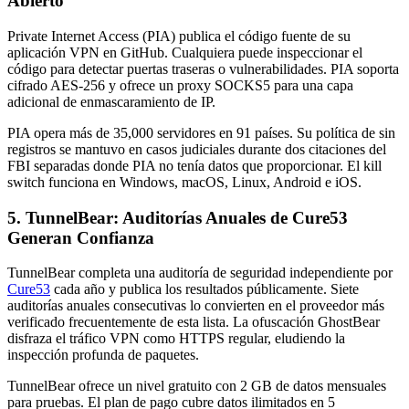
Abierto
Private Internet Access (PIA) publica el código fuente de su
aplicación VPN en GitHub. Cualquiera puede inspeccionar el
código para detectar puertas traseras o vulnerabilidades. PIA soporta
cifrado AES-256 y ofrece un proxy SOCKS5 para una capa
adicional de enmascaramiento de IP.
PIA opera más de 35,000 servidores en 91 países. Su política de sin
registros se mantuvo en casos judiciales durante dos citaciones del
FBI separadas donde PIA no tenía datos que proporcionar. El kill
switch funciona en Windows, macOS, Linux, Android e iOS.
5. TunnelBear: Auditorías Anuales de Cure53
Generan Confianza
TunnelBear completa una auditoría de seguridad independiente por
Cure53
cada año y publica los resultados públicamente. Siete
auditorías anuales consecutivas lo convierten en el proveedor más
verificado frecuentemente de esta lista. La ofuscación GhostBear
disfraza el tráfico VPN como HTTPS regular, eludiendo la
inspección profunda de paquetes.
TunnelBear ofrece un nivel gratuito con 2 GB de datos mensuales
para pruebas. El plan de pago cubre datos ilimitados en 5