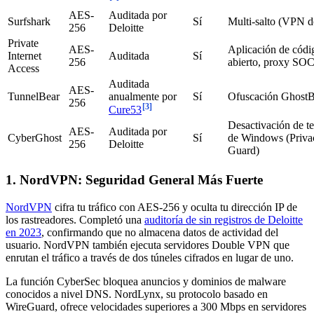
AES-
Auditada por
Surfshark
Sí
Multi-salto (VPN d
256
Deloitte
Private
AES-
Aplicación de códi
Internet
Auditada
Sí
256
abierto, proxy S
Access
Auditada
AES-
TunnelBear
anualmente por
Sí
Ofuscación GhostB
256
[3]
Cure53
Desactivación de te
AES-
Auditada por
CyberGhost
Sí
de Windows (Priva
256
Deloitte
Guard)
1. NordVPN: Seguridad General Más Fuerte
NordVPN
cifra tu tráfico con AES-256 y oculta tu dirección IP de
los rastreadores. Completó una
auditoría de sin registros de Deloitte
en 2023
, confirmando que no almacena datos de actividad del
usuario. NordVPN también ejecuta servidores Double VPN que
enrutan el tráfico a través de dos túneles cifrados en lugar de uno.
La función CyberSec bloquea anuncios y dominios de malware
conocidos a nivel DNS. NordLynx, su protocolo basado en
WireGuard, ofrece velocidades superiores a 300 Mbps en servidores