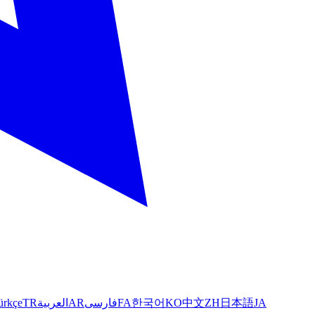
ürkçe
TR
العربية
AR
فارسی
FA
한국어
KO
中文
ZH
日本語
JA