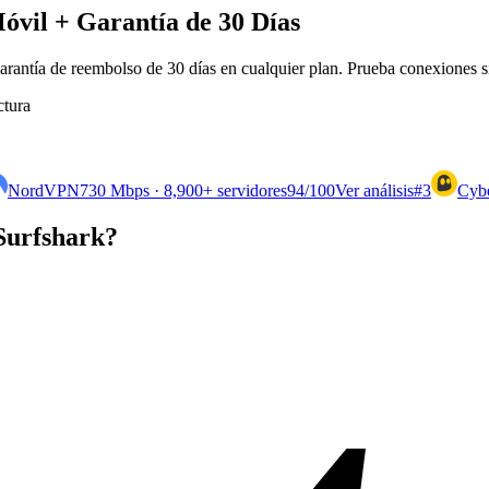
óvil + Garantía de 30 Días
garantía de reembolso de 30 días en cualquier plan. Prueba conexiones si
ctura
NordVPN
730 Mbps · 8,900+ servidores
94
/100
Ver análisis
#3
Cyb
Surfshark?