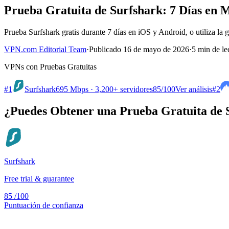
Prueba Gratuita de Surfshark: 7 Días en M
Prueba Surfshark gratis durante 7 días en iOS y Android, o utiliza la 
VPN.com Editorial Team
·
Publicado 16 de mayo de 2026
·
5 min de le
VPNs con Pruebas Gratuitas
#1
Surfshark
695 Mbps · 3,200+ servidores
85
/100
Ver análisis
#2
¿Puedes Obtener una Prueba Gratuita de 
Surfshark
Free trial & guarantee
85
/100
Puntuación de confianza