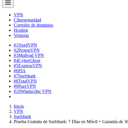
VPN
Ciberseguridad
Corredor de dominios
Hosting
Ventajas
#1
NordVPN
#2
ProtonVPN
#3
Mullvad VPN
#4
CyberGhost
#5
ExpressVPN
#6
PIA
#7
Surfshark
#8
TotalVPN
#9
PureVPN
#10
Windscribe VPN
Inicio
VPN
Surfshark
Prueba Gratuita de Surfshark: 7 Días en Móvil + Garantía de 3