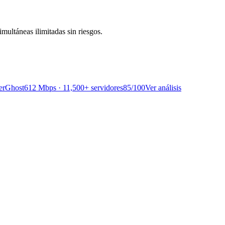
multáneas ilimitadas sin riesgos.
erGhost
612 Mbps · 11,500+ servidores
85
/100
Ver análisis