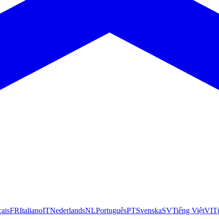
çais
FR
Italiano
IT
Nederlands
NL
Português
PT
Svenska
SV
Tiếng Việt
VI
T