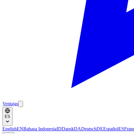
Ventajas
ES
English
EN
Bahasa Indonesia
ID
Dansk
DA
Deutsch
DE
Español
ES
Fran