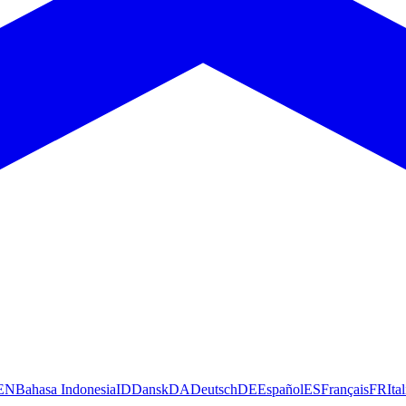
EN
Bahasa Indonesia
ID
Dansk
DA
Deutsch
DE
Español
ES
Français
FR
Ita