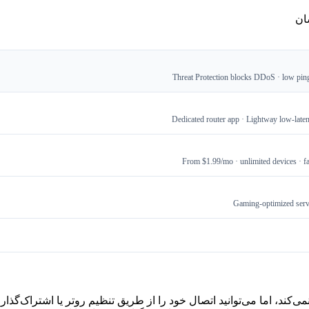
ان
Threat Protection blocks DDoS · low ping 
Dedicated router app · Lightway low-late
From $1.99/mo · unlimited devices · fa
Gaming-optimized serv