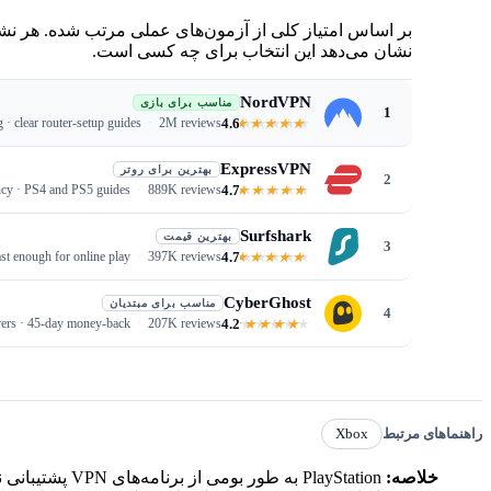
بر اساس امتیاز کلی از آزمون‌های عملی مرتب شده. هر نش
نشان می‌دهد این انتخاب برای چه کسی است.
NordVPN
مناسب برای بازی
1
4.6
· clear router-setup guides
2M reviews
ExpressVPN
بهترین برای روتر
2
4.7
ncy · PS4 and PS5 guides
889K reviews
Surfshark
بهترین قیمت
3
4.7
st enough for online play
397K reviews
CyberGhost
مناسب برای مبتدیان
4
4.2
ers · 45-day money-back
207K reviews
راهنماهای مرتبط
Xbox
خلاصه: