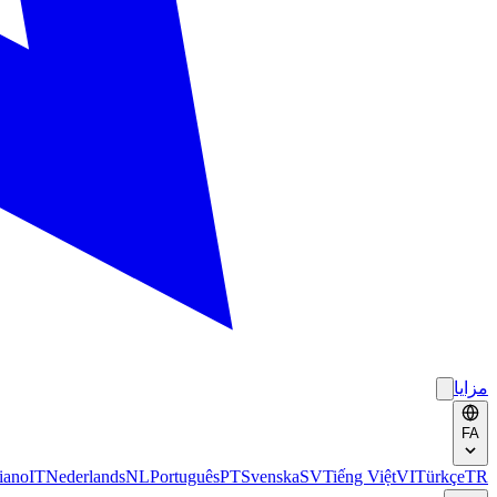
مزایا
FA
liano
IT
Nederlands
NL
Português
PT
Svenska
SV
Tiếng Việt
VI
Türkçe
TR