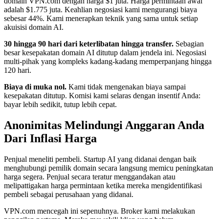
domain VPN.com dengan harga $1 juta. Harga permintaan awal
adalah $1.775 juta. Keahlian negosiasi kami mengurangi biaya
sebesar 44%. Kami menerapkan teknik yang sama untuk setiap
akuisisi domain AI.
30 hingga 90 hari dari keterlibatan hingga transfer.
Sebagian
besar kesepakatan domain AI ditutup dalam jendela ini. Negosiasi
multi-pihak yang kompleks kadang-kadang memperpanjang hingga
120 hari.
Biaya di muka nol.
Kami tidak mengenakan biaya sampai
kesepakatan ditutup. Komisi kami selaras dengan insentif Anda:
bayar lebih sedikit, tutup lebih cepat.
Anonimitas Melindungi Anggaran Anda
Dari Inflasi Harga
Penjual meneliti pembeli. Startup AI yang didanai dengan baik
menghubungi pemilik domain secara langsung memicu peningkatan
harga segera. Penjual secara teratur menggandakan atau
melipattigakan harga permintaan ketika mereka mengidentifikasi
pembeli sebagai perusahaan yang didanai.
VPN.com mencegah ini sepenuhnya. Broker kami melakukan