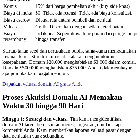
Komisi
15% dari harga pembelian akhir (buy-side khas)
Biaya di muka
$0. Tidak ada retensi. Tidak ada biaya konsultasi.
Biaya escrow
Dibagi rata antara pembeli dan penjual
Valuasi
Gratis. Disertakan dengan setiap keterlibatan.
Biaya
Tidak ada. Sepenuhnya transparan dari panggilan pe
tersembunyi
hingga transfer.
Startup tahap seed dan perusahaan publik sama-sama menggunakan
layanan kami. Struktur komisi diskalakan dengan ukuran
kesepakatan. Domain $20.000 menghabiskan $3.000 dalam komisi.
Domain $500.000 menghabiskan $75.000. Anda tidak membayar
apa pun jika kami gagal menutup.
Dapatkan valuasi domain AI gratis Anda →
Proses Akuisisi Domain AI Memakan
Waktu 30 hingga 90 Hari
Minggu 1: Strategi dan valuasi.
Tim kami mengidentifikasi
domain AI target berdasarkan merek, anggaran, dan lanskap
kompetitif Anda. Kami memberikan laporan valuasi pasar dengan
data penjualan yang sebanding.