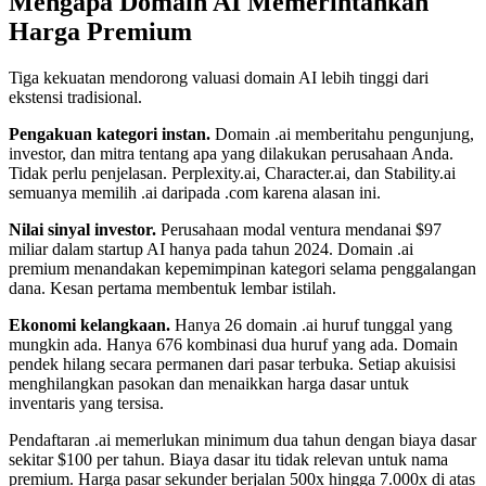
Mengapa Domain AI Memerintahkan
Harga Premium
Tiga kekuatan mendorong valuasi domain AI lebih tinggi dari
ekstensi tradisional.
Pengakuan kategori instan.
Domain .ai memberitahu pengunjung,
investor, dan mitra tentang apa yang dilakukan perusahaan Anda.
Tidak perlu penjelasan. Perplexity.ai, Character.ai, dan Stability.ai
semuanya memilih .ai daripada .com karena alasan ini.
Nilai sinyal investor.
Perusahaan modal ventura mendanai $97
miliar dalam startup AI hanya pada tahun 2024. Domain .ai
premium menandakan kepemimpinan kategori selama penggalangan
dana. Kesan pertama membentuk lembar istilah.
Ekonomi kelangkaan.
Hanya 26 domain .ai huruf tunggal yang
mungkin ada. Hanya 676 kombinasi dua huruf yang ada. Domain
pendek hilang secara permanen dari pasar terbuka. Setiap akuisisi
menghilangkan pasokan dan menaikkan harga dasar untuk
inventaris yang tersisa.
Pendaftaran .ai memerlukan minimum dua tahun dengan biaya dasar
sekitar $100 per tahun. Biaya dasar itu tidak relevan untuk nama
premium. Harga pasar sekunder berjalan 500x hingga 7.000x di atas