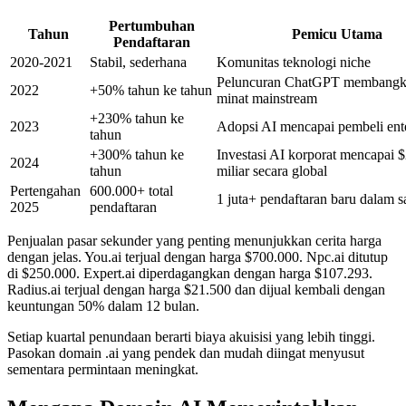
Pertumbuhan
Tahun
Pemicu Utama
Pendaftaran
2020-2021
Stabil, sederhana
Komunitas teknologi niche
Peluncuran ChatGPT membangk
2022
+50% tahun ke tahun
minat mainstream
+230% tahun ke
2023
Adopsi AI mencapai pembeli ente
tahun
+300% tahun ke
Investasi AI korporat mencapai 
2024
tahun
miliar secara global
Pertengahan
600.000+ total
1 juta+ pendaftaran baru dalam s
2025
pendaftaran
Penjualan pasar sekunder yang penting menunjukkan cerita harga
dengan jelas. You.ai terjual dengan harga $700.000. Npc.ai ditutup
di $250.000. Expert.ai diperdagangkan dengan harga $107.293.
Radius.ai terjual dengan harga $21.500 dan dijual kembali dengan
keuntungan 50% dalam 12 bulan.
Setiap kuartal penundaan berarti biaya akuisisi yang lebih tinggi.
Pasokan domain .ai yang pendek dan mudah diingat menyusut
sementara permintaan meningkat.