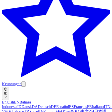
Keuntungan
ID
English
EN
Bahasa
Indonesia
ID
Dansk
DA
Deutsch
DE
Español
ES
Français
FR
Italiano
IT
Ne
Việt
VI
Türkçe
TR
العربية
AR
فارسی
FA
한국어
KO
中文
ZH
日本語