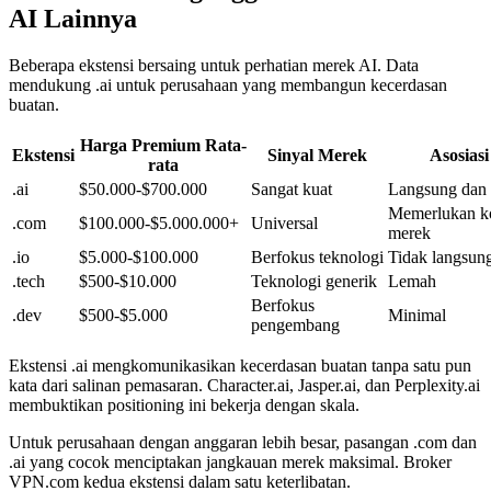
AI Lainnya
Beberapa ekstensi bersaing untuk perhatian merek AI. Data
mendukung .ai untuk perusahaan yang membangun kecerdasan
buatan.
Harga Premium Rata-
Ekstensi
Sinyal Merek
Asosiasi
rata
.ai
$50.000-$700.000
Sangat kuat
Langsung dan 
Memerlukan k
.com
$100.000-$5.000.000+
Universal
merek
.io
$5.000-$100.000
Berfokus teknologi
Tidak langsun
.tech
$500-$10.000
Teknologi generik
Lemah
Berfokus
.dev
$500-$5.000
Minimal
pengembang
Ekstensi .ai mengkomunikasikan kecerdasan buatan tanpa satu pun
kata dari salinan pemasaran. Character.ai, Jasper.ai, dan Perplexity.ai
membuktikan positioning ini bekerja dengan skala.
Untuk perusahaan dengan anggaran lebih besar, pasangan .com dan
.ai yang cocok menciptakan jangkauan merek maksimal. Broker
VPN.com kedua ekstensi dalam satu keterlibatan.