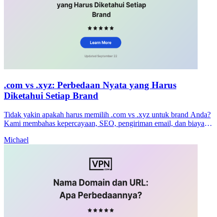
.com vs .xyz: Perbedaan Nyata yang Harus
Diketahui Setiap Brand
Tidak yakin apakah harus memilih .com vs .xyz untuk brand Anda?
Kami membahas kepercayaan, SEO, pengiriman email, dan biaya
untuk membantu Anda membuat keputusan yang jelas sekarang
Michael
juga.