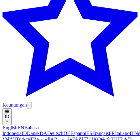
Keuntungan
ID
English
EN
Bahasa
Indonesia
ID
Dansk
DA
Deutsch
DE
Español
ES
Français
FR
Italiano
IT
Ne
Việt
VI
Türkçe
TR
العربية
AR
فارسی
FA
한국어
KO
中文
ZH
日本語