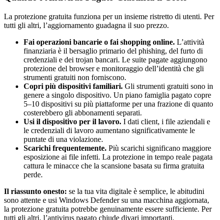
La protezione gratuita funziona per un insieme ristretto di utenti. Per
tutti gli altri, l’aggiornamento guadagna il suo prezzo.
Fai operazioni bancarie o fai shopping online.
L’attività
finanziaria è il bersaglio primario del phishing, del furto di
credenziali e dei trojan bancari. Le suite pagate aggiungono
protezione del browser e monitoraggio dell’identità che gli
strumenti gratuiti non forniscono.
Copri più dispositivi familiari.
Gli strumenti gratuiti sono in
genere a singolo dispositivo. Un piano famiglia pagato copre
5–10 dispositivi su più piattaforme per una frazione di quanto
costerebbero gli abbonamenti separati.
Usi il dispositivo per il lavoro.
I dati client, i file aziendali e
le credenziali di lavoro aumentano significativamente le
puntate di una violazione.
Scarichi frequentemente.
Più scarichi significano maggiore
esposizione ai file infetti. La protezione in tempo reale pagata
cattura le minacce che la scansione basata su firma gratuita
perde.
Il riassunto onesto:
se la tua vita digitale è semplice, le abitudini
sono attente e usi Windows Defender su una macchina aggiornata,
la protezione gratuita potrebbe genuinamente essere sufficiente. Per
tutti gli altri, l’antivirus pagato chiude divari importanti.