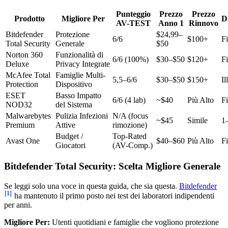
Punteggio
Prezzo
Prezzo
Prodotto
Migliore Per
Di
AV-TEST
Anno 1
Rinnovo
Bitdefender
Protezione
$24,99–
6/6
$100+
Fi
Total Security
Generale
$50
Norton 360
Funzionalità di
6/6 (100%)
$30–$50
$120+
Fi
Deluxe
Privacy Integrate
McAfee Total
Famiglie Multi-
5,5–6/6
$30–$50
$150+
Il
Protection
Dispositivo
ESET
Basso Impatto
6/6 (4 lab)
~$40
Più Alto
Fi
NOD32
del Sistema
Malwarebytes
Pulizia Infezioni
N/A (focus
~$45
Simile
1
Premium
Attive
rimozione)
Budget /
Top-Rated
Avast One
$40–$60
Più Alto
Fi
Giocatori
(AV-Comp.)
Bitdefender Total Security: Scelta Migliore Generale
Se leggi solo una voce in questa guida, che sia questa.
Bitdefender
[1]
ha mantenuto il primo posto nei test dei laboratori indipendenti
per anni.
Migliore Per:
Utenti quotidiani e famiglie che vogliono protezione