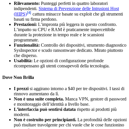
Rilevamento:
Punteggi perfetti in quattro laboratori
indipendenti.
Sistema di Prevenzione delle Intrusioni Host
[4]
(HIPS)
cattura minacce basate su exploit che gli strumenti
basati su firma perdono.
Prestazioni:
L’impronta più leggera in questo confronto.
L’impatto su CPU e RAM è praticamente impercettibile
durante la protezione in tempo reale e le scansioni
programmate.
Funzionalità:
Controllo dei dispositivi, strumento diagnostico
SysInspector e scudo ransomware dedicato. Mirato piuttosto
che disperso.
Usabilità:
Le opzioni di configurazione profonde
ricompensano gli utenti consapevoli della tecnologia.
Dove Non Brilla
I prezzi
si aggirano intorno a $40 per tre dispositivi. I tassi di
rinnovo aumentano da lì.
Non è una suite completa.
Manca VPN, gestore di password
e monitoraggio dell’identità a livello base.
L’interfaccia può sentirsi datata
rispetto ai prodotti più
moderni.
Non è costruito per principianti.
La profondità delle opzioni
può risultare travolgente per chi vuole che le cose funzionino