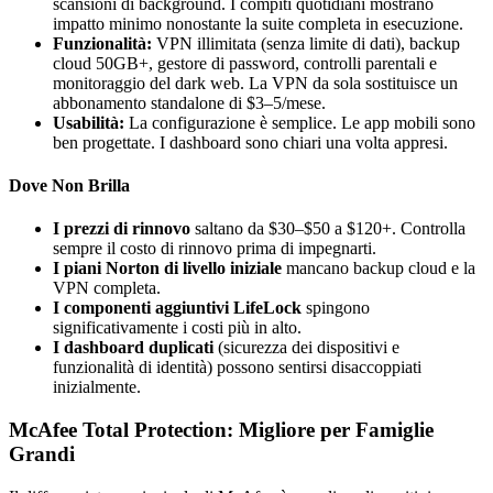
scansioni di background. I compiti quotidiani mostrano
impatto minimo nonostante la suite completa in esecuzione.
Funzionalità:
VPN illimitata (senza limite di dati), backup
cloud 50GB+, gestore di password, controlli parentali e
monitoraggio del dark web. La VPN da sola sostituisce un
abbonamento standalone di $3–5/mese.
Usabilità:
La configurazione è semplice. Le app mobili sono
ben progettate. I dashboard sono chiari una volta appresi.
Dove Non Brilla
I prezzi di rinnovo
saltano da $30–$50 a $120+. Controlla
sempre il costo di rinnovo prima di impegnarti.
I piani Norton di livello iniziale
mancano backup cloud e la
VPN completa.
I componenti aggiuntivi LifeLock
spingono
significativamente i costi più in alto.
I dashboard duplicati
(sicurezza dei dispositivi e
funzionalità di identità) possono sentirsi disaccoppiati
inizialmente.
McAfee Total Protection: Migliore per Famiglie
Grandi