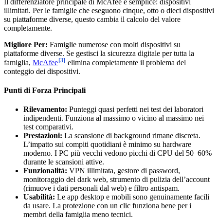
Il differenziatore principale di McAfee è semplice: dispositivi
illimitati. Per le famiglie che eseguono cinque, otto o dieci dispositivi
su piattaforme diverse, questo cambia il calcolo del valore
completamente.
Migliore Per:
Famiglie numerose con molti dispositivi su
piattaforme diverse. Se gestisci la sicurezza digitale per tutta la
[3]
famiglia,
McAfee
elimina completamente il problema del
conteggio dei dispositivi.
Punti di Forza Principali
Rilevamento:
Punteggi quasi perfetti nei test dei laboratori
indipendenti. Funziona al massimo o vicino al massimo nei
test comparativi.
Prestazioni:
La scansione di background rimane discreta.
L’impatto sui compiti quotidiani è minimo su hardware
moderno. I PC più vecchi vedono picchi di CPU del 50–60%
durante le scansioni attive.
Funzionalità:
VPN illimitata, gestore di password,
monitoraggio del dark web, strumento di pulizia dell’account
(rimuove i dati personali dal web) e filtro antispam.
Usabilità:
Le app desktop e mobili sono genuinamente facili
da usare. La protezione con un clic funziona bene per i
membri della famiglia meno tecnici.