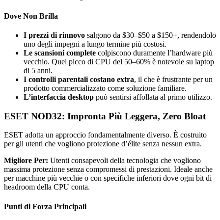
Dove Non Brilla
I prezzi di rinnovo
salgono da $30–$50 a $150+, rendendolo
uno degli impegni a lungo termine più costosi.
Le scansioni complete
colpiscono duramente l’hardware più
vecchio. Quel picco di CPU del 50–60% è notevole su laptop
di 5 anni.
I controlli parentali costano extra
, il che è frustrante per un
prodotto commercializzato come soluzione familiare.
L’interfaccia desktop
può sentirsi affollata al primo utilizzo.
ESET NOD32: Impronta Più Leggera, Zero Bloat
ESET adotta un approccio fondamentalmente diverso. È costruito
per gli utenti che vogliono protezione d’élite senza nessun extra.
Migliore Per:
Utenti consapevoli della tecnologia che vogliono
massima protezione senza compromessi di prestazioni. Ideale anche
per macchine più vecchie o con specifiche inferiori dove ogni bit di
headroom della CPU conta.
Punti di Forza Principali