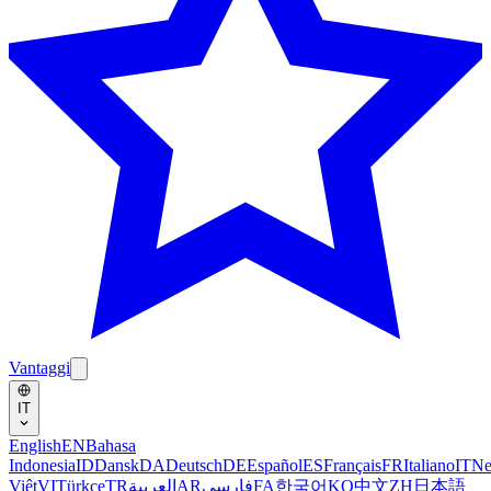
Vantaggi
IT
English
EN
Bahasa
Indonesia
ID
Dansk
DA
Deutsch
DE
Español
ES
Français
FR
Italiano
IT
Ne
Việt
VI
Türkçe
TR
العربية
AR
فارسی
FA
한국어
KO
中文
ZH
日本語