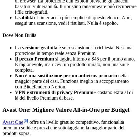
di browser. La protezione dall’exploit previene gli attacchi
basati su vulnerabilità. Il ripristino ransomware può recuperare
i file crittografati.
Usabilità:
L’interfaccia più semplice di questo elenco. Apri,
esegui una scansione, vedi i risultati. Nulla è sepolto.
Dove Non Brilla
La versione gratuita
è solo scansione su richiesta. Nessuna
protezione in tempo reale senza Premium.
Il prezzo Premium
si aggira intorno a $45 per il primo anno.
È ragionevole, ma ricevi un prodotto mirato, non una suite
completa.
Non è una sostituzione per un antivirus primario
nella
maggior parte dei casi. Funziona meglio in accoppiamento
con Bitdefender o Norton.
VPN e strumenti di privacy Premium+
costano extra al di
là del livello Premium di base.
Avast One: Migliore Valore All-in-One per Budget
[6]
Avast One
offre un livello gratuito competitivo, funzionalità
premium solide e prezzi che sottotaggiano la maggior parte dei
prodotti sopra.