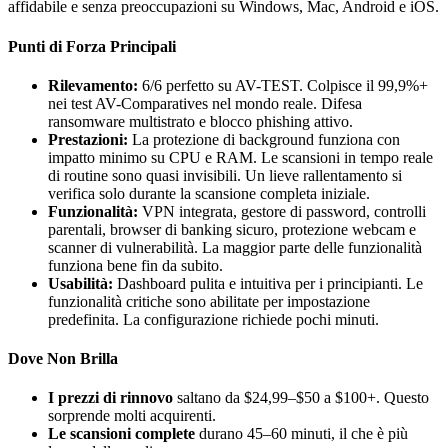
affidabile e senza preoccupazioni su Windows, Mac, Android e iOS.
Punti di Forza Principali
Rilevamento:
6/6 perfetto su AV-TEST. Colpisce il 99,9%+
nei test AV-Comparatives nel mondo reale. Difesa
ransomware multistrato e blocco phishing attivo.
Prestazioni:
La protezione di background funziona con
impatto minimo su CPU e RAM. Le scansioni in tempo reale
di routine sono quasi invisibili. Un lieve rallentamento si
verifica solo durante la scansione completa iniziale.
Funzionalità:
VPN integrata, gestore di password, controlli
parentali, browser di banking sicuro, protezione webcam e
scanner di vulnerabilità. La maggior parte delle funzionalità
funziona bene fin da subito.
Usabilità:
Dashboard pulita e intuitiva per i principianti. Le
funzionalità critiche sono abilitate per impostazione
predefinita. La configurazione richiede pochi minuti.
Dove Non Brilla
I prezzi di rinnovo
saltano da $24,99–$50 a $100+. Questo
sorprende molti acquirenti.
Le scansioni complete
durano 45–60 minuti, il che è più