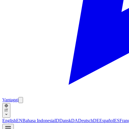
Vantaggi
IT
English
EN
Bahasa Indonesia
ID
Dansk
DA
Deutsch
DE
Español
ES
Fran