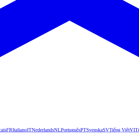
çais
FR
Italiano
IT
Nederlands
NL
Português
PT
Svenska
SV
Tiếng Việt
VI
T