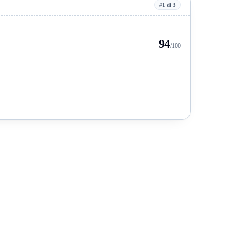
#1 di 3
94
/100