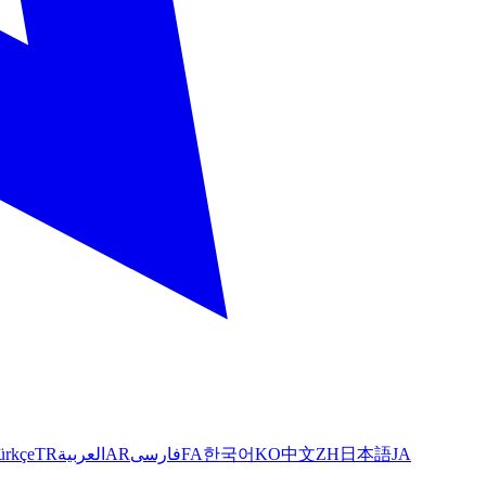
ürkçe
TR
العربية
AR
فارسی
FA
한국어
KO
中文
ZH
日本語
JA