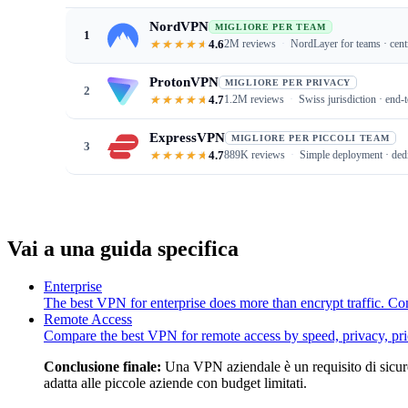
NordVPN
MIGLIORE PER TEAM
1
4.6
2M reviews
NordLayer for teams · cent
ProtonVPN
MIGLIORE PER PRIVACY
2
4.7
1.2M reviews
Swiss jurisdiction · end-
ExpressVPN
MIGLIORE PER PICCOLI TEAM
3
4.7
889K reviews
Simple deployment · ded
Vai a una guida specifica
Enterprise
The best VPN for enterprise does more than encrypt traffic. C
Remote Access
Compare the best VPN for remote access by speed, privacy, pric
Conclusione finale:
Una VPN aziendale è un requisito di sicure
adatta alle piccole aziende con budget limitati.