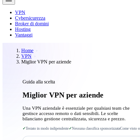
VPN
Cybersicurezza
Broker di domini
Hosting
Vantaggi
Home
VPN
Miglior VPN per aziende
Guida alla scelta
Miglior VPN per aziende
Una VPN aziendale è essenziale per qualsiasi team che
gestisce accesso remoto o dati sensibili. Le scelte
bilanciano gestione centralizzata, sicurezza e prezzo.
✓
Testato in modo indipendente
✓
Nessuna classifica sponsorizzata
Come visto s